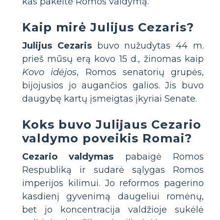
kas pakeitė Romos valdymą.
Kaip mirė Julijus Cezaris?
Julijus Cezaris
buvo nužudytas 44 m.
prieš mūsų erą kovo 15 d., žinomas kaip
Kovo idėjos
, Romos senatorių grupės,
bijojusios jo augančios galios. Jis buvo
daugybę kartų įsmeigtas įkyriai Senate.
Koks buvo Julijaus Cezario
valdymo poveikis Romai?
Cezario valdymas
pabaigė Romos
Respubliką ir sudarė sąlygas Romos
imperijos kilimui. Jo reformos pagerino
kasdienį gyvenimą daugeliui romėnų,
bet jo koncentracija valdžioje sukėlė