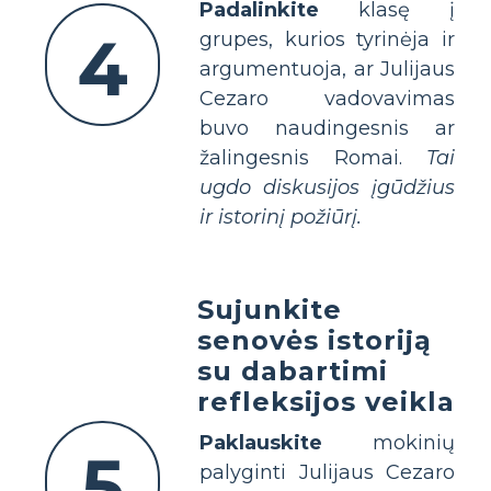
Padalinkite
klasę į
4
grupes, kurios tyrinėja ir
argumentuoja, ar Julijaus
Cezaro vadovavimas
buvo naudingesnis ar
žalingesnis Romai.
Tai
ugdo diskusijos įgūdžius
ir istorinį požiūrį.
Sujunkite
senovės istoriją
su dabartimi
refleksijos veikla
Paklauskite
mokinių
5
palyginti Julijaus Cezaro