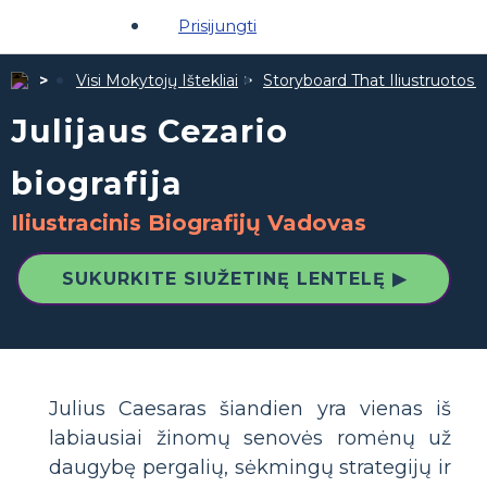
Prisijungti
Visi Mokytojų Ištekliai
Storyboard That Iliustruotos Ž
Julijaus Cezario
biografija
Iliustracinis Biografijų Vadovas
SUKURKITE SIUŽETINĘ LENTELĘ ▶
Julius Caesaras šiandien yra vienas iš
labiausiai žinomų senovės romėnų už
daugybę pergalių, sėkmingų strategijų ir