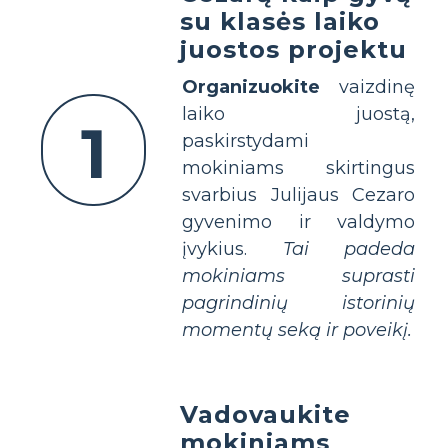
su klasės laiko
juostos projektu
Organizuokite
vaizdinę
laiko juostą,
1
paskirstydami
mokiniams skirtingus
svarbius Julijaus Cezaro
gyvenimo ir valdymo
įvykius.
Tai padeda
mokiniams suprasti
pagrindinių istorinių
momentų seką ir poveikį.
Vadovaukite
mokiniams