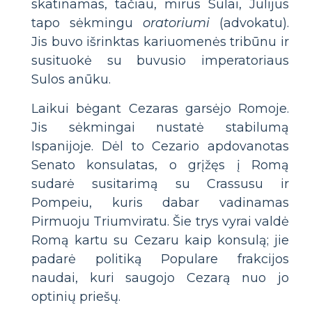
skatinamas, tačiau, mirus Sulai, Julijus
tapo sėkmingu
oratoriumi
(advokatu).
Jis buvo išrinktas kariuomenės tribūnu ir
susituokė su buvusio imperatoriaus
Sulos anūku.
Laikui bėgant Cezaras garsėjo Romoje.
Jis sėkmingai nustatė stabilumą
Ispanijoje. Dėl to Cezario apdovanotas
Senato konsulatas, o grįžęs į Romą
sudarė susitarimą su Crassusu ir
Pompeiu, kuris dabar vadinamas
Pirmuoju Triumviratu. Šie trys vyrai valdė
Romą kartu su Cezaru kaip konsulą; jie
padarė politiką Populare frakcijos
naudai, kuri saugojo Cezarą nuo jo
optinių priešų.