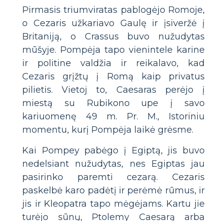
Pirmasis triumviratas pablogėjo Romoje,
o Cezaris užkariavo Gaulę ir įsiveržė į
Britaniją, o Crassus buvo nužudytas
mūšyje. Pompėja tapo vienintele karine
ir politine valdžia ir reikalavo, kad
Cezaris grįžtų į Romą kaip privatus
pilietis. Vietoj to, Caesaras perėjo į
miestą su Rubikono upe į savo
kariuomenę 49 m. Pr. M., Istoriniu
momentu, kurį Pompėja laikė grėsme.
Kai Pompey pabėgo į Egiptą, jis buvo
nedelsiant nužudytas, nes Egiptas jau
pasirinko paremti cezarą. Cezaris
paskelbė karo padėtį ir perėmė rūmus, ir
jis ir Kleopatra tapo mėgėjams. Kartu jie
turėjo sūnų, Ptolemy Caesarą arba