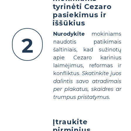
tyrinėti Cezaro
pasiekimus ir
iššūkius
Nurodykite
mokiniams
2
naudotis patikimais
šaltiniais, kad sužinotų
apie Cezaro karinius
laimėjimus, reformas ir
konfliktus.
Skatinkite juos
dalintis savo atradimais
per plakatus, skaidres ar
trumpus pristatymus.
Įtraukite
pirminius