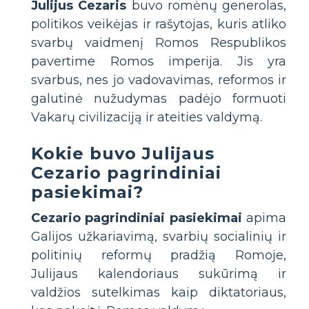
Julijus Cezaris
buvo romėnų generolas,
politikos veikėjas ir rašytojas, kuris atliko
svarbų vaidmenį Romos Respublikos
pavertime Romos imperija. Jis yra
svarbus, nes jo vadovavimas, reformos ir
galutinė nužudymas padėjo formuoti
Vakarų civilizaciją ir ateities valdymą.
Kokie buvo Julijaus
Cezario pagrindiniai
pasiekimai?
Cezario pagrindiniai pasiekimai
apima
Galijos užkariavimą, svarbių socialinių ir
politinių reformų pradžią Romoje,
Julijaus kalendoriaus sukūrimą ir
valdžios sutelkimas kaip diktatoriaus,