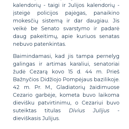
kalendorių - taigi ir Julijos kalendorių -
įsteigė policijos pajėgas, panaikino
mokesčių sistemą ir dar daugiau. Jis
veikė be Senato svarstymo ir padarė
daug pakeitimų, apie kuriuos senatas
nebuvo patenkintas.
Baimindamasi, kad jis tampa pernelyg
galingas ir artimas karaliui, senatoriai
žudė Cezarą kovo 15 d. 44 m. Prieš
Bažnyčios Didžiojo Pompėjaus bazilikoje.
42 m. Pr. M., Gladiatorių žaidimuose
Cezario garbėje, kometa buvo laikoma
dievišku patvirtinimu, o Cezariui buvo
suteiktas titulas
Divius Julijus
-
dieviškasis Julijus.