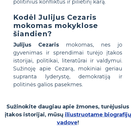
politinius konfliktus ir pilietinį karą.
Kodėl Julijus Cezaris
mokomas mokyklose
šiandien?
Julijus Cezaris
mokomas, nes jo
gyvenimas ir sprendimai turėjo įtakos
istorijai, politikai, literatūrai ir valdymui.
Sužinoję apie Cezarą, mokiniai geriau
supranta lyderystę, demokratiją ir
politinės galios pasekmes.
Sužinokite daugiau apie žmones, turėjusius
įtakos istorijai, mūsų
iliustruotame biografijų
vadove
!