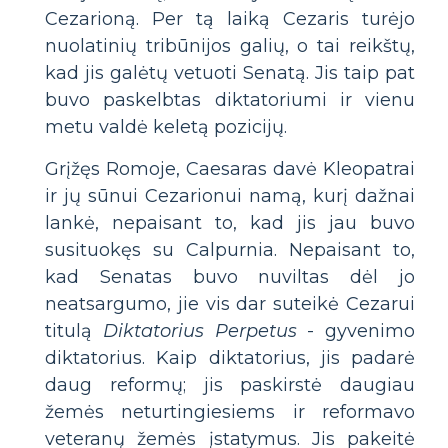
Cezarioną. Per tą laiką Cezaris turėjo
nuolatinių tribūnijos galių, o tai reikštų,
kad jis galėtų vetuoti Senatą. Jis taip pat
buvo paskelbtas diktatoriumi ir vienu
metu valdė keletą pozicijų.
Grįžęs Romoje, Caesaras davė Kleopatrai
ir jų sūnui Cezarionui namą, kurį dažnai
lankė, nepaisant to, kad jis jau buvo
susituokęs su Calpurnia. Nepaisant to,
kad Senatas buvo nuviltas dėl jo
neatsargumo, jie vis dar suteikė Cezarui
titulą
Diktatorius Perpetus
- gyvenimo
diktatorius. Kaip diktatorius, jis padarė
daug reformų; jis paskirstė daugiau
žemės neturtingiesiems ir reformavo
veteranų žemės įstatymus. Jis pakeitė