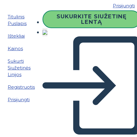
Prisijungti
SUKURKITE SIUŽETINĘ
Titulinis
LENTĄ
Puslapis
Ištekliai
Kainos
Sukurti
Siužetinės
Linijos
Registruotis
Prisijungti