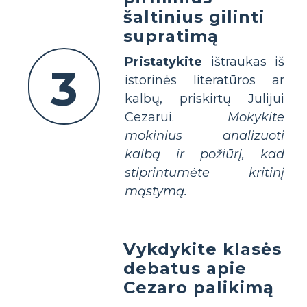
šaltinius gilinti
supratimą
Pristatykite
ištraukas iš
3
istorinės literatūros ar
kalbų, priskirtų Julijui
Cezarui.
Mokykite
mokinius analizuoti
kalbą ir požiūrį, kad
stiprintumėte kritinį
mąstymą.
Vykdykite klasės
debatus apie
Cezaro palikimą