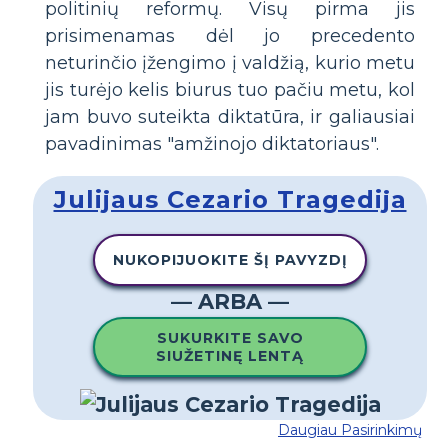
politinių reformų. Visų pirma jis
prisimenamas dėl jo precedento
neturinčio įžengimo į valdžią, kurio metu
jis turėjo kelis biurus tuo pačiu metu, kol
jam buvo suteikta diktatūra, ir galiausiai
pavadinimas "amžinojo diktatoriaus".
Julijaus Cezario Tragedija
NUKOPIJUOKITE ŠĮ PAVYZDĮ
— ARBA —
SUKURKITE SAVO
SIUŽETINĘ LENTĄ
Daugiau Pasirinkimų