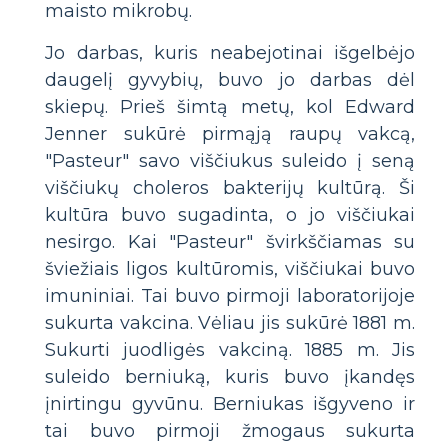
maisto mikrobų.
Jo darbas, kuris neabejotinai išgelbėjo
daugelį gyvybių, buvo jo darbas dėl
skiepų. Prieš šimtą metų, kol Edward
Jenner sukūrė pirmąją raupų vakcą,
"Pasteur" savo viščiukus suleido į seną
viščiukų choleros bakterijų kultūrą. Ši
kultūra buvo sugadinta, o jo viščiukai
nesirgo. Kai "Pasteur" švirkščiamas su
šviežiais ligos kultūromis, viščiukai buvo
imuniniai. Tai buvo pirmoji laboratorijoje
sukurta vakcina. Vėliau jis sukūrė 1881 m.
Sukurti juodligės vakciną. 1885 m. Jis
suleido berniuką, kuris buvo įkandęs
įnirtingu gyvūnu. Berniukas išgyveno ir
tai buvo pirmoji žmogaus sukurta