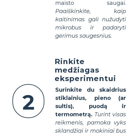
maisto saugai.
Paaiškinkite, kaip
kaitinimas gali nužudyti
mikrobus ir padaryti
gėrimus saugesnius.
Rinkite
medžiagas
eksperimentui
Surinkite du skaidrius
2
stiklainius, pieno (ar
sultis), puodą ir
termometrą.
Turint visas
reikmenis, pamoka vyks
sklandžiai ir mokiniai bus