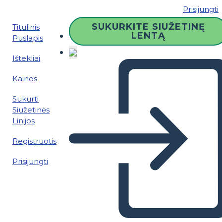
Prisijungti
SUKURKITE SIUŽETINĘ
Titulinis
LENTĄ
Puslapis
Ištekliai
Kainos
Sukurti
Siužetinės
Linijos
Registruotis
Prisijungti