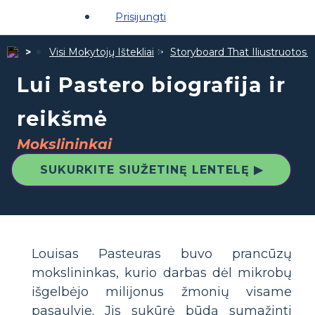
Prisijungti
Visi Mokytojų Ištekliai
Storyboard That Iliustruotos Ž
Lui Pastero biografija ir
reikšmė
Mokslininkai
SUKURKITE SIUŽETINĘ LENTELĘ ▶
Louisas Pasteuras buvo prancūzų
mokslininkas, kurio darbas dėl mikrobų
išgelbėjo milijonus žmonių visame
pasaulyje. Jis sukūrė būdą sumažinti