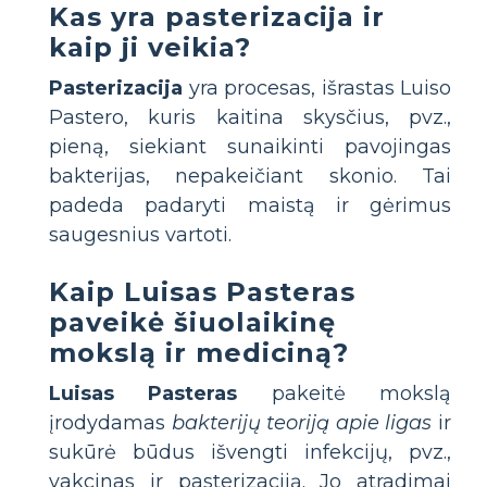
Kas yra pasterizacija ir
kaip ji veikia?
Pasterizacija
yra procesas, išrastas Luiso
Pastero, kuris kaitina skysčius, pvz.,
pieną, siekiant sunaikinti pavojingas
bakterijas, nepakeičiant skonio. Tai
padeda padaryti maistą ir gėrimus
saugesnius vartoti.
Kaip Luisas Pasteras
paveikė šiuolaikinę
mokslą ir mediciną?
Luisas Pasteras
pakeitė mokslą
įrodydamas
bakterijų teoriją apie ligas
ir
sukūrė būdus išvengti infekcijų, pvz.,
vakcinas ir pasterizaciją. Jo atradimai