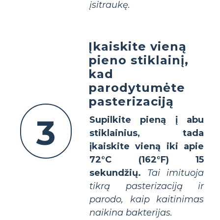
įsitraukę.
Įkaiskite vieną
pieno stiklainį,
kad
parodytumėte
pasterizaciją
3
Supilkite pieną į abu
stiklainius, tada
įkaiskite vieną iki apie
72°C (162°F) 15
sekundžių.
Tai imituoja
tikrą pasterizaciją ir
parodo, kaip kaitinimas
naikina bakterijas.