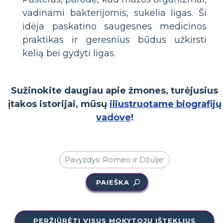
vadinami bakterijomis, sukelia ligas. Ši
idėja paskatino saugesnes medicinos
praktikas ir geresnius būdus užkirsti
kelią bei gydyti ligas.
Sužinokite daugiau apie žmones, turėjusius
įtakos istorijai, mūsų
iliustruotame biografijų
vadove
!
PAIEŠKA
PERŽIŪRĖTI VISUS MOKYTOJŲ IŠTEKLIUS