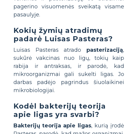
pagerino visuomenės sveikatą visame
pasaulyje.
Kokių žymių atradimų
padarė Luisas Pasteras?
Luisas Pasteras atrado
pasterizaciją
,
sukūrė vakcinas nuo ligų, tokių kaip
rabija ir antraksas, ir parodė, kad
mikroorganizmai gali sukelti ligas. Jo
darbas padėjo pagrindus šiuolaikinei
mikrobiologijai.
Kodėl bakterijų teorija
apie ligas yra svarbi?
Bakterijų teorija apie ligas
, kurią įrodė
Pasteras, parodė, kad mažos organizmai,