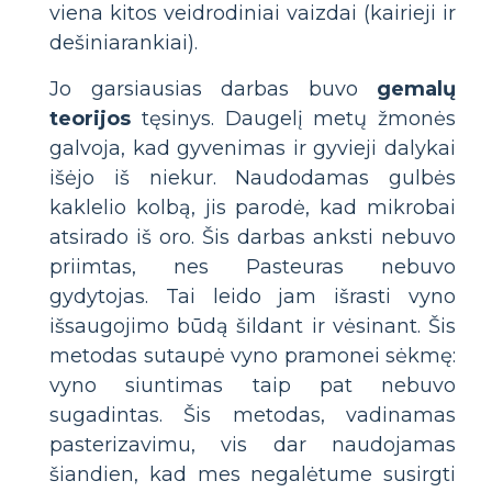
viena kitos veidrodiniai vaizdai (kairieji ir
dešiniarankiai).
Jo garsiausias darbas buvo
gemalų
teorijos
tęsinys. Daugelį metų žmonės
galvoja, kad gyvenimas ir gyvieji dalykai
išėjo iš niekur. Naudodamas gulbės
kaklelio kolbą, jis parodė, kad mikrobai
atsirado iš oro. Šis darbas anksti nebuvo
priimtas, nes Pasteuras nebuvo
gydytojas. Tai leido jam išrasti vyno
išsaugojimo būdą šildant ir vėsinant. Šis
metodas sutaupė vyno pramonei sėkmę:
vyno siuntimas taip pat nebuvo
sugadintas. Šis metodas, vadinamas
pasterizavimu, vis dar naudojamas
šiandien, kad mes negalėtume susirgti