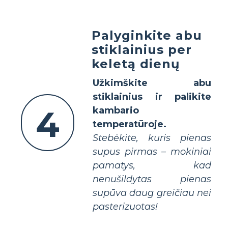
Palyginkite abu
stiklainius per
keletą dienų
Užkimškite abu
stiklainius ir palikite
4
kambario
temperatūroje.
Stebėkite, kuris pienas
supus pirmas – mokiniai
pamatys, kad
nenušildytas pienas
supūva daug greičiau nei
pasterizuotas!