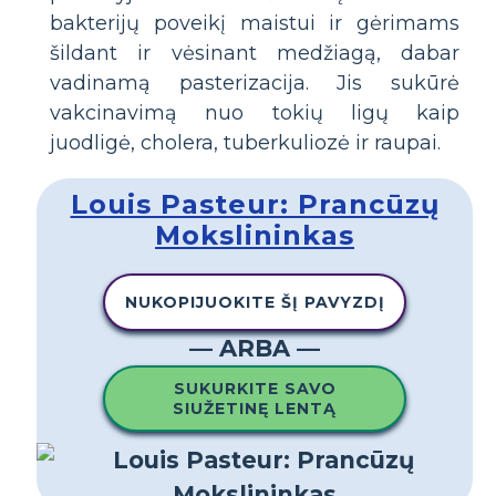
bakterijų poveikį maistui ir gėrimams
šildant ir vėsinant medžiagą, dabar
vadinamą pasterizacija. Jis sukūrė
vakcinavimą nuo tokių ligų kaip
juodligė, cholera, tuberkuliozė ir raupai.
Louis Pasteur: Prancūzų
Mokslininkas
NUKOPIJUOKITE ŠĮ PAVYZDĮ
— ARBA —
SUKURKITE SAVO
SIUŽETINĘ LENTĄ