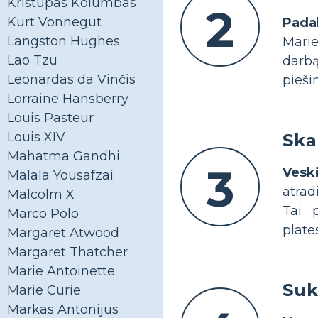
Kristupas Kolumbas
2
Kurt Vonnegut
Pada
Langston Hughes
Marie
Lao Tzu
darbą
Leonardas da Vinčis
piešin
Lorraine Hansberry
Louis Pasteur
Louis XIV
Ska
Mahatma Gandhi
3
Vesk
Malala Yousafzai
atrad
Malcolm X
Tai 
Marco Polo
plate
Margaret Atwood
Margaret Thatcher
Marie Antoinette
Suk
Marie Curie
Markas Antonijus