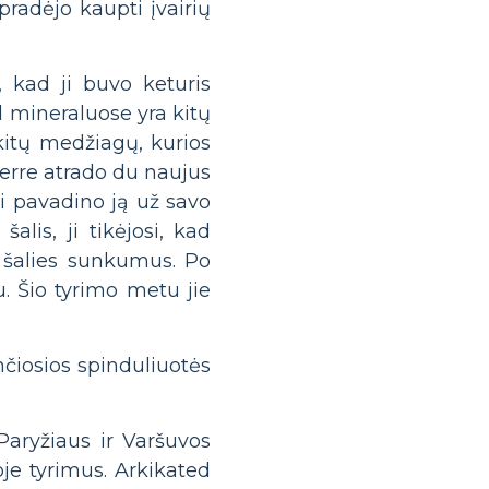
radėjo kaupti įvairių
 kad ji buvo keturis
d mineraluose yra kitų
kitų medžiagų, kurios
ierre atrado du naujus
ji pavadino ją už savo
lis, ji tikėjosi, kad
 šalies sunkumus. Po
. Šio tyrimo metu jie
nčiosios spinduliuotės
Paryžiaus ir Varšuvos
oje tyrimus. Arkikated