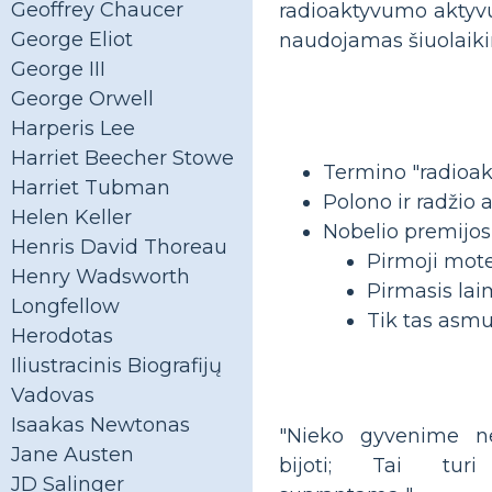
Geoffrey Chaucer
radioaktyvumo aktyvu
George Eliot
naudojamas šiuolaikini
George III
George Orwell
Harperis Lee
Harriet Beecher Stowe
Termino "radioa
Harriet Tubman
Polono ir radžio 
Helen Keller
Nobelio premijos 
Henris David Thoreau
Pirmoji mote
Henry Wadsworth
Pirmasis lai
Longfellow
Tik tas asmu
Herodotas
Iliustracinis Biografijų
Vadovas
Isaakas Newtonas
"Nieko gyvenime ne
Jane Austen
bijoti; Tai turi
JD Salinger