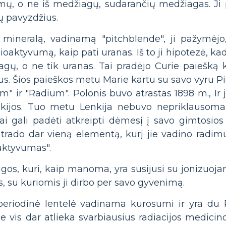
omų, o ne iš medžiagų, sudarančių medžiagas. Ji p
lų pavyzdžius.
mineralą, vadinamą "pitchblende", ji pažymėjo,
ioaktyvumą, kaip pati uranas. Iš to ji hipotezė, ka
agų, o ne tik uranas. Tai pradėjo Curie paiešką 
ius. Šios paieškos metu Marie kartu su savo vyru P
" ir "Radium". Polonis buvo atrastas 1898 m., Ir 
nkijos. Tuo metu Lenkija nebuvo nepriklausoma ša
i gali padėti atkreipti dėmesį į savo gimtosios
trado dar vieną elementą, kurį jie vadino radimu
aktyvumas".
igos, kuri, kaip manoma, yra susijusi su jonizuoja
 su kuriomis ji dirbo per savo gyvenimą.
 periodinė lentelė vadinama kurosumi ir yra du 
rie vis dar atlieka svarbiausius radiacijos medicin