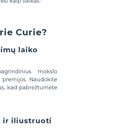
ėsi kaip vaikas".
rie Curie?
dimų laiko
agrindinius mokslo
o premijos. Naudokite
aus, kad pabrėžtumėte
ir iliustruoti