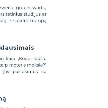
ekvienai grupei svarbų
sitetinius studijus ar
ktą ir sukurti trumpą
 klausimais
ų kaip „Kodėl radžio
 kaip moteris moksle?“
i jos pasiekimus su
ną