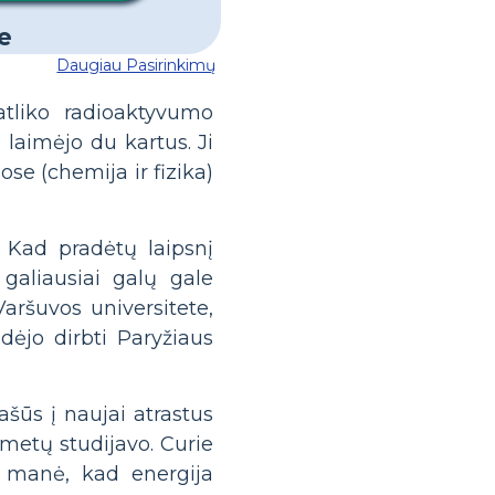
Daugiau Pasirinkimų
tliko radioaktyvumo
 laimėjo du kartus. Ji
se (chemija ir fizika)
, Kad pradėtų laipsnį
 galiausiai galų gale
Varšuvos universitete,
adėjo dirbti Paryžiaus
ašūs į naujai atrastus
 metų studijavo. Curie
i manė, kad energija