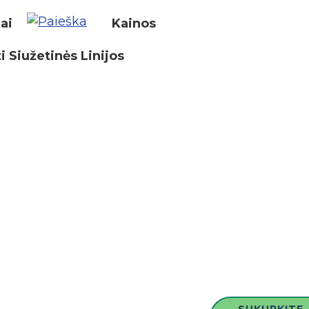
iai
Kainos
i Siužetinės Linijos