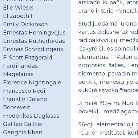
atsirado iš pačių at
Elie Wiesel
urano ir torio minera
Elizabeth I
Studijuodama urano 
Emily Dickinson
kartus didesnė už rad
Ernestas Hemingvėjus
radioaktyviųjų medži
Ernestas Rutherfordas
išskyrė šiuos spindul
Ervinas Schrodingeris
elementus - "Polonium
F. Scott Fitzgerald
gimtosios šalies, Le
Ferdinandas
elemento pavadinima
Magelanas
penkių mėnesių jie a
Florence Nightingale
sukūrė sąvoką "radio
Francesco Redi
Franklin Delano
Ji mirė 1934 m. Nuo l
Roosevelt
poveikiu medžiagoms,
Frederikas Daglasas
Galileo Gallilei
96-oji elementarioji
Genghis Khan
"Curie" institutai, ku