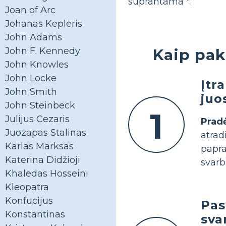
suprantama ".
Joan of Arc
Johanas Kepleris
John Adams
Kaip pak
John F. Kennedy
John Knowles
John Locke
Įtr
John Smith
juo
John Steinbeck
1
Julijus Cezaris
Prad
Juozapas Stalinas
atrad
Karlas Marksas
papra
Katerina Didžioji
svarb
Khaledas Hosseini
Kleopatra
Konfucijus
Pas
Konstantinas
sva