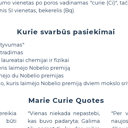
mo vienetas po poros vadinamas "curie (Ci)", tač
s SI vienetas, bekerelis (Bq).
Kurie svarbūs pasiekimai
ktyvumas"
atradimas
laureatai chemijai ir fizikai
ris laimėjo Nobelio premiją
mėjo du Nobelio premijas
o, kuris laimėjo Nobelio premiją dviem mokslo sri
Marie Curie Quotes
reikia
"Vienas niekada nepastebi,
"Per 
 būti
kas buvo padaryta; Galima
naujo