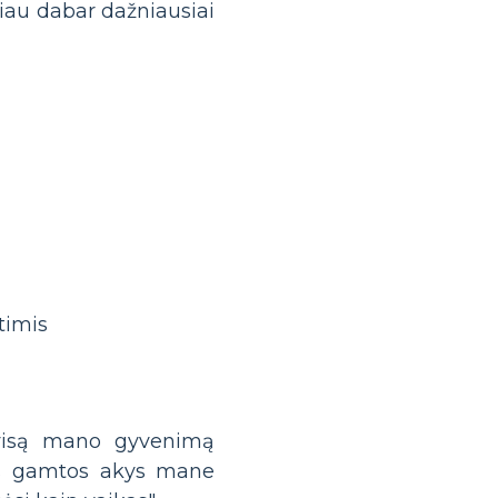
iau dabar dažniausiai
timis
visą mano gyvenimą
s gamtos akys mane