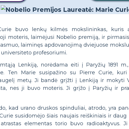
urie buvo lenkų kilmės mokslininkas, kuris a
oji moteris, laimėjusi Nobelio premiją, ir pirmasis
is asmuo, laiminęs apdovanojimą dviejuose moksluo
 universiteto profesoriumi.
mtąją Lenkiją, norėdama eiti į Paryžių 1891 m.
te. Ten Marie susipažino su Pierre Curie, kuri
augelį metų. Ji bandė grįžti į Lenkiją ir mokyti 
a, nes ji buvo moteris. Ji grįžo į Paryžių ir pr
do, kad urano druskos spinduliai, atrodo, yra pan
Curie susidomėjo šiais naujais reiškiniais ir daug
 atrastas elementas torio buvo radioaktyvus. J