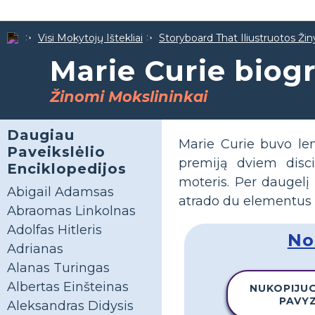
Visi Mokytojų Ištekliai
Storyboard That Iliustruotos Žin
Marie Curie biogr
Žinomi Mokslininkai
Daugiau
Marie Curie buvo len
Paveikslėlio
premiją dviem disci
Enciklopedijos
moteris. Per daugelį
Abigail Adamsas
atrado du elementus - 
Abraomas Linkolnas
Adolfas Hitleris
No
Adrianas
Alanas Turingas
Albertas Einšteinas
NUKOPIJUO
PAVY
Aleksandras Didysis