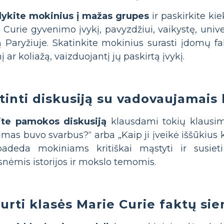
lykite mokinius į mažas grupes
ir paskirkite ki
 Curie gyvenimo įvykį, pavyzdžiui, vaikystę, univer
 Paryžiuje. Skatinkite mokinius surasti įdomų fa
į ar koliažą, vaizduojantį jų paskirtą įvykį.
tinti diskusiją su vadovaujamais
ite pamokos diskusiją
klausdami tokių klausim
imas buvo svarbus?“ arba „Kaip ji įveikė iššūkius
padeda mokiniams kritiškai mąstyti ir susiet
snėmis istorijos ir mokslo temomis.
urti klasės Marie Curie faktų sie