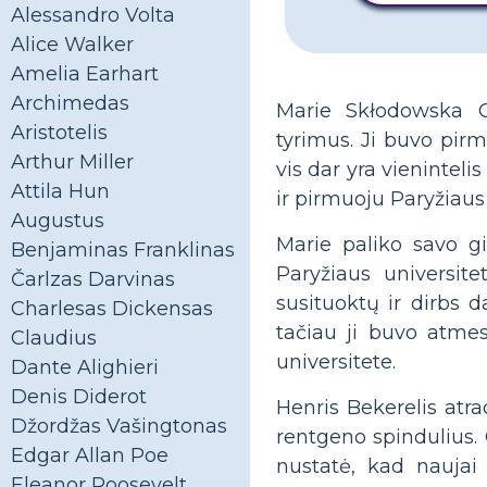
Alessandro Volta
Alice Walker
Amelia Earhart
Archimedas
Marie Skłodowska C
Aristotelis
tyrimus. Ji buvo pirm
Arthur Miller
vis dar yra vienintel
Attila Hun
ir pirmuoju Paryžiaus
Augustus
Marie paliko savo gi
Benjaminas Franklinas
Paryžiaus universite
Čarlzas Darvinas
susituoktų ir dirbs d
Charlesas Dickensas
tačiau ji buvo atmest
Claudius
universitete.
Dante Alighieri
Denis Diderot
Henris Bekerelis atra
Džordžas Vašingtonas
rentgeno spindulius. 
Edgar Allan Poe
nustatė, kad naujai
Eleanor Roosevelt