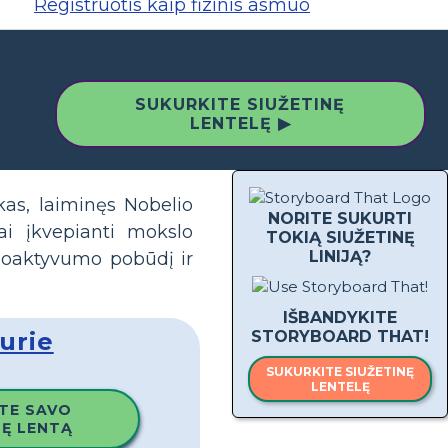
Registruotis kaip fizinis asmuo
SUKURKITE SIUŽETINĘ
LENTELĘ ▶
kas, laiminęs Nobelio
NORITE SUKURTI
ai įkvepianti mokslo
TOKIĄ SIUŽETINĘ
LINIJĄ?
dioaktyvumo pobūdį ir
IŠBANDYKITE
urie
STORYBOARD THAT!
SUKURKITE SIUŽETINĘ
LENTELĘ
TE SAVO
NĘ LENTĄ