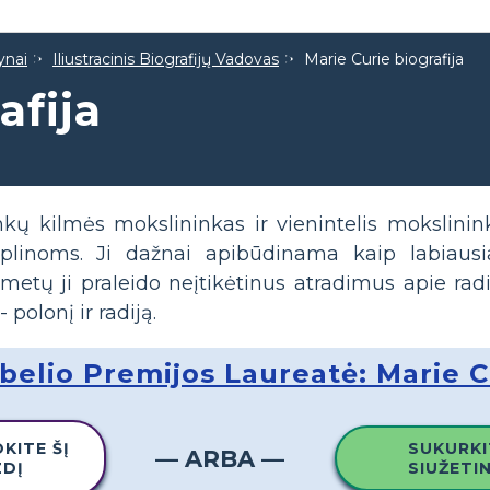
ynai
Iliustracinis Biografijų Vadovas
Marie Curie biografija
afija
kų kilmės mokslininkas ir vienintelis mokslinin
plinoms. Ji dažnai apibūdinama kaip labiausi
 metų ji praleido neįtikėtinus atradimus apie ra
polonį ir radiją.
belio Premijos Laureatė: Marie C
KITE ŠĮ
SUKURKI
— ARBA —
ZDĮ
SIUŽETI