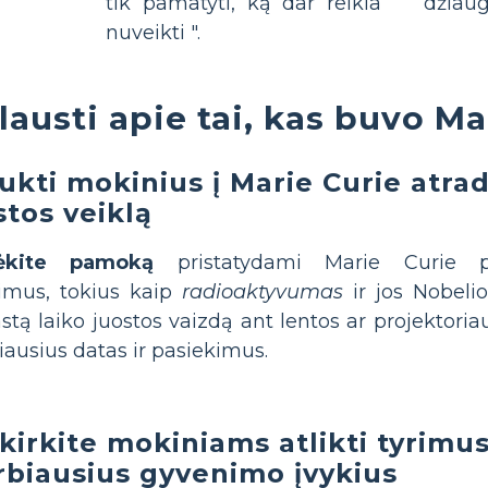
tik pamatyti, ką dar reikia
džiaug
nuveikti ".
lausti apie tai, kas buvo Ma
aukti mokinius į Marie Curie atra
stos veiklą
ėkite pamoką
pristatydami Marie Curie p
imus, tokius kaip
radioaktyvumas
ir jos Nobeli
stą laiko juostos vaizdą ant lentos ar projektori
iausius datas ir pasiekimus.
kirkite mokiniams atlikti tyrimus 
rbiausius gyvenimo įvykius