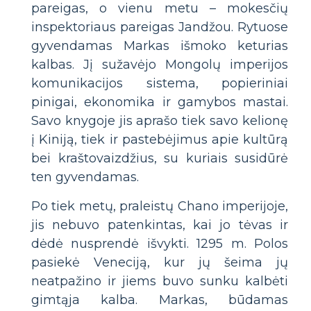
pareigas, o vienu metu – mokesčių
inspektoriaus pareigas Jandžou. Rytuose
gyvendamas Markas išmoko keturias
kalbas. Jį sužavėjo Mongolų imperijos
komunikacijos sistema, popieriniai
pinigai, ekonomika ir gamybos mastai.
Savo knygoje jis aprašo tiek savo kelionę
į Kiniją, tiek ir pastebėjimus apie kultūrą
bei kraštovaizdžius, su kuriais susidūrė
ten gyvendamas.
Po tiek metų, praleistų Chano imperijoje,
jis nebuvo patenkintas, kai jo tėvas ir
dėdė nusprendė išvykti. 1295 m. Polos
pasiekė Veneciją, kur jų šeima jų
neatpažino ir jiems buvo sunku kalbėti
gimtąja kalba. Markas, būdamas