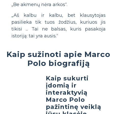
„Be akmenų nėra arkos“.
„Aš kalbu ir kalbu, bet klausytojas
pasilieka tik tuos žodžius, kuriuos jis
tikisi ... Tai ne balsas, kuris pasakoja
istoriją: tai yra ausis.“
Kaip sužinoti apie Marco
Polo biografiją
Kaip sukurti
įdomią ir
interaktyvią
Marco Polo
pažintinę veiklą
jūsų klasėje