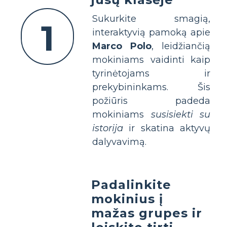
Sukurkite smagią,
1
interaktyvią pamoką apie
Marco Polo
, leidžiančią
mokiniams vaidinti kaip
tyrinėtojams ir
prekybininkams. Šis
požiūris padeda
mokiniams
susisiekti su
istorija
ir skatina aktyvų
dalyvavimą.
Padalinkite
mokinius į
mažas grupes ir