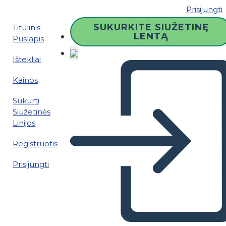
Prisijungti
SUKURKITE SIUŽETINĘ
Titulinis
LENTĄ
Puslapis
Ištekliai
Kainos
Sukurti
Siužetinės
Linijos
Registruotis
Prisijungti