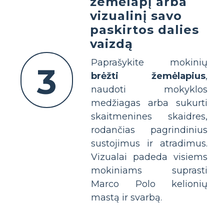
žemėlapį arba
vizualinį savo
paskirtos dalies
vaizdą
Paprašykite mokinių
3
brėžti žemėlapius
,
naudoti mokyklos
medžiagas arba sukurti
skaitmenines skaidres,
rodančias pagrindinius
sustojimus ir atradimus.
Vizualai padeda visiems
mokiniams suprasti
Marco Polo kelionių
mastą ir svarbą.