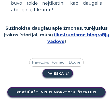
buvo tokie neįtikėtini, kad daugelis
abejojo jų tikrumu!
Sužinokite daugiau apie žmones, turėjusius
įtakos istorijai, mūsų
iliustruotame biografijų
vadove
!
PAIEŠKA
PERŽIŪRĖTI VISUS MOKYTOJŲ IŠTEKLIUS