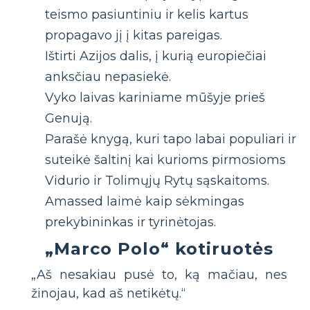
teismo pasiuntiniu ir kelis kartus
propagavo jį į kitas pareigas.
Ištirti Azijos dalis, į kurią europiečiai
anksčiau nepasiekė.
Vyko laivas kariniame mūšyje prieš
Genują.
Parašė knygą, kuri tapo labai populiari ir
suteikė šaltinį kai kurioms pirmosioms
Vidurio ir Tolimųjų Rytų sąskaitoms.
Amassed laimė kaip sėkmingas
prekybininkas ir tyrinėtojas.
„Marco Polo“ kotiruotės
„Aš nesakiau pusė to, ką mačiau, nes
žinojau, kad aš netikėtų.“