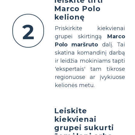
leiskite tirti
Marco Polo
kelionę
2
Priskirkite kiekvienai
grupei skirtingą
Marco
Polo maršruto
dalį. Tai
skatina komandinį darbą
ir leidžia mokiniams tapti
'ekspertais' tam tikrose
regionuose ar įvykiuose
kelionės metu.
Leiskite
kiekvienai
grupei sukurti