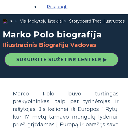
Prisijungti
Visi Mokytojų Ištekliai
Storyboard That Iliustruotos Ž
Marko Polo biografija
Iliustracinis Biografijų Vadovas
SUKURKITE SIUŽETINĘ LENTELĘ ▶
Marco Polo buvo turtingas
prekybininkas, taip pat tyrinėtojas ir
rašytojas. Jis kelionei iš Europos į Rytų,
kur 17 metų tarnavo mongolų lyderiui,
prieš grįždamas į Europą ir parašęs savo