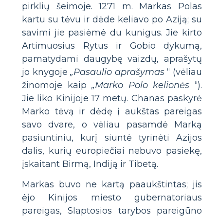
pirklių šeimoje. 1271 m. Markas Polas
kartu su tėvu ir dėde keliavo po Aziją; su
savimi jie pasiėmė du kunigus. Jie kirto
Artimuosius Rytus ir Gobio dykumą,
pamatydami daugybę vaizdų, aprašytų
jo knygoje
„Pasaulio aprašymas
“ (vėliau
žinomoje kaip
„Marko Polo kelionės
“).
Jie liko Kinijoje 17 metų. Chanas paskyrė
Marko tėvą ir dėdę į aukštas pareigas
savo dvare, o vėliau pasamdė Marką
pasiuntiniu, kurį siuntė tyrinėti Azijos
dalis, kurių europiečiai nebuvo pasiekę,
įskaitant Birmą, Indiją ir Tibetą.
Markas buvo ne kartą paaukštintas; jis
ėjo Kinijos miesto gubernatoriaus
pareigas, Slaptosios tarybos pareigūno