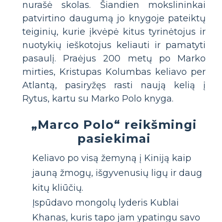
nurašė skolas. Šiandien mokslininkai
patvirtino daugumą jo knygoje pateiktų
teiginių, kurie įkvėpė kitus tyrinėtojus ir
nuotykių ieškotojus keliauti ir pamatyti
pasaulį. Praėjus 200 metų po Marko
mirties, Kristupas Kolumbas keliavo per
Atlantą, pasiryžęs rasti naują kelią į
Rytus, kartu su Marko Polo knyga.
„Marco Polo“ reikšmingi
pasiekimai
Keliavo po visą žemyną į Kiniją kaip
jauną žmogų, išgyvenusių ligų ir daug
kitų kliūčių.
Įspūdavo mongolų lyderis Kublai
Khanas, kuris tapo jam ypatingu savo