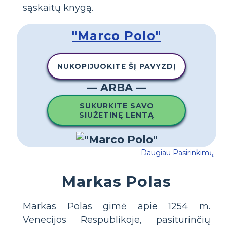
sąskaitų knygą.
"Marco Polo"
NUKOPIJUOKITE ŠĮ PAVYZDĮ
— ARBA —
SUKURKITE SAVO
SIUŽETINĘ LENTĄ
Daugiau Pasirinkimų
Markas Polas
Markas Polas gimė apie 1254 m.
Venecijos Respublikoje, pasiturinčių