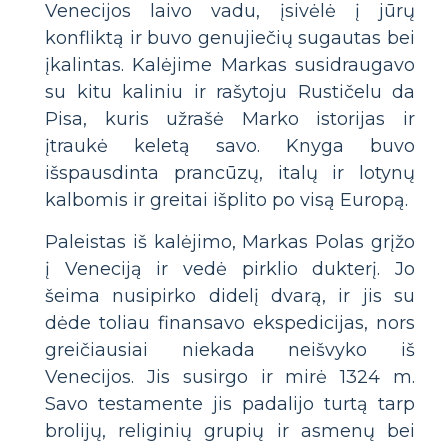
Venecijos laivo vadu, įsivėlė į jūrų
konfliktą ir buvo genujiečių sugautas bei
įkalintas. Kalėjime Markas susidraugavo
su kitu kaliniu ir rašytoju Rustičelu da
Pisa, kuris užrašė Marko istorijas ir
įtraukė keletą savo. Knyga buvo
išspausdinta prancūzų, italų ir lotynų
kalbomis ir greitai išplito po visą Europą.
Paleistas iš kalėjimo, Markas Polas grįžo
į Veneciją ir vedė pirklio dukterį. Jo
šeima nusipirko didelį dvarą, ir jis su
dėde toliau finansavo ekspedicijas, nors
greičiausiai niekada neišvyko iš
Venecijos. Jis susirgo ir mirė 1324 m.
Savo testamente jis padalijo turtą tarp
brolijų, religinių grupių ir asmenų bei