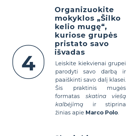
Organizuokite
mokyklos „Šilko
kelio mugę“,
kuriose grupės
pristato savo
išvadas
4
Leiskite kiekvienai grupei
parodyti savo darbą ir
paaiškinti savo dalį klasei.
Šis praktinis mugės
formatas
skatina viešą
kalbėjimą
ir stiprina
žinias apie
Marco Polo
.