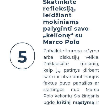
Skatinkite
refleksiją,
leidžiant
mokiniams
palyginti savo
„kelionę“ su
Marco Polo
5
Pabaikite trumpa rašymo
arba diskusijų veikla.
Paklauskite mokinių,
kaip jų patirtys dirbant
kartu ir atrandant naujus
faktus buvo panašios ar
skirtingos nuo Marco
Polo kelionių. Šis žingsnis
ugdo
kritinį mąstymą
ir