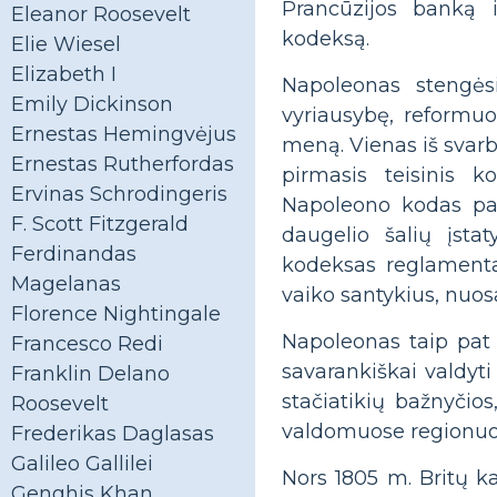
Prancūzijos banką 
Eleanor Roosevelt
kodeksą.
Elie Wiesel
Elizabeth I
Napoleonas stengėsi
Emily Dickinson
vyriausybę, reformu
Ernestas Hemingvėjus
meną. Vienas iš svar
Ernestas Rutherfordas
pirmasis teisinis k
Ervinas Schrodingeris
Napoleono kodas pave
F. Scott Fitzgerald
daugelio šalių įst
Ferdinandas
kodeksas reglamentav
Magelanas
vaiko santykius, nuos
Florence Nightingale
Napoleonas taip pat
Francesco Redi
savarankiškai valdyti
Franklin Delano
stačiatikių bažnyčios,
Roosevelt
valdomuose regionuo
Frederikas Daglasas
Galileo Gallilei
Nors 1805 m. Britų k
Genghis Khan