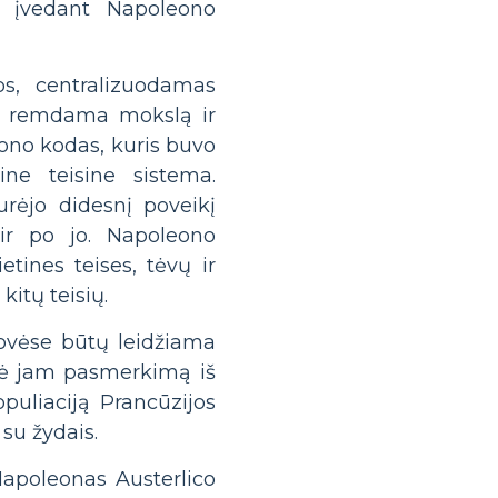
ą įvedant Napoleono
os, centralizuodamas
ir remdama mokslą ir
ono kodas, kuris buvo
ine teisine sistema.
urėjo didesnį poveikį
ir po jo. Napoleono
tines teises, tėvų ir
itų teisių.
ovėse būtų leidžiama
davė jam pasmerkimą iš
populiaciją Prancūzijos
u žydais.
Napoleonas Austerlico