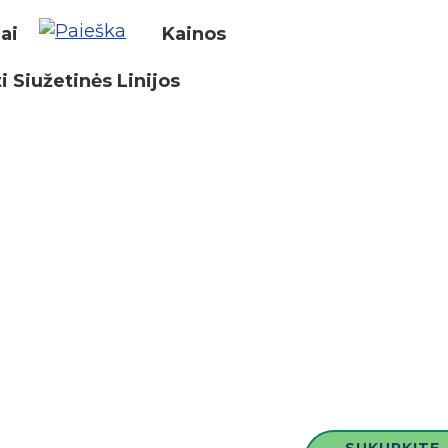
iai
Kainos
i Siužetinės Linijos