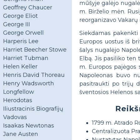
mūšyje galėjo nugalėti
Geoffrey Chaucer
m. Birželio mėn. Rusi
George Eliot
reorganizavo Vakarų i
George III
George Orwell
Siekdamas pakenkti An
Harperis Lee
Europos uostus iš br
Harriet Beecher Stowe
šalys nugalėjo Napol
Harriet Tubman
Elbą. Jis pasiliko ten
Helen Keller
m. Europos pajėgos s
Henris David Thoreau
Napoleonas buvo nuga
Henry Wadsworth
pasitraukti po trijų 
Longfellow
šventosios Helenos sa
Herodotas
Reikš
Iliustracinis Biografijų
Vadovas
1799 m. Atrado Ro
Isaakas Newtonas
Centralizuota Pr
Jane Austen
Nustatytas Napo