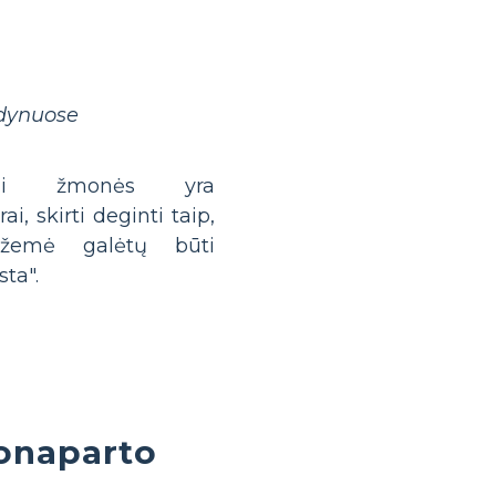
odynuose
ieji žmonės yra
ai, skirti deginti taip,
žemė galėtų būti
sta".
onaparto