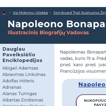
Visi Mokytojų Ištekliai
Storyboard That Iliustruotos Žin
Napoleono Bonapar
Iliustracinis Biografijų Vadovas
Daugiau
Napoleonas Bonapart
Paveikslėlio
vadas, kuris 19 a. Pr
Enciklopedijos
prieš karo prieš įv
Abigail Adamsas
Prancūzijos visuomenę
Abraomas Linkolnas
Adolfas Hitleris
Napoleon
Adrianas
Alanas Turingas
Albertas Einšteinas
NUKOPIJUO
PAVY