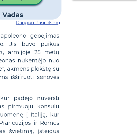
Daugiau Pasirinkimų
Napoleono gebėjimas
ito. Jis buvo puikus
ūzų armijoje 25 metų
leonas nukentėjo nuo
ne", akmens plokštę su
ms iššifruoti senovės
 kur padėjo nuversti
tas pirmuoju konsulu
uomenę į Italiją, kur
 Prancūzijos ir Romos
s švietimą, įsteigus