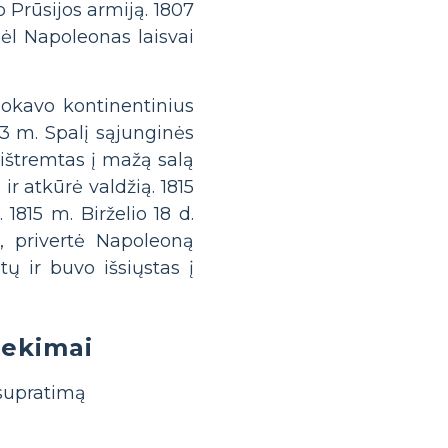
o Prūsijos armiją. 1807
dėl Napoleonas laisvai
blokavo kontinentinius
3 m. Spalį sąjunginės
ištremtas į mažą salą
ir atkūrė valdžią. 1815
815 m. Birželio 18 d.
s, privertė Napoleoną
tų ir buvo išsiųstas į
iekimai
 supratimą