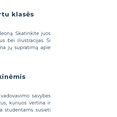
tu klasės
eoną. Skatinkite juos
s bei iliustracijas. Ši
rina jų supratimą apie
ikinėmis
nų vadovavimo savybes
us, kuriuos vertina ir
a studentams susieti