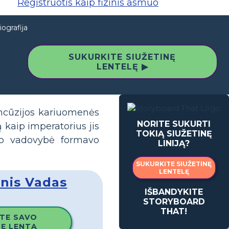
Registruotis kaip fizinis asmuo
ografija
SUKURKITE SIUŽETINĘ
LENTELĘ ▶
ncūzijos kariuomenės
NORITE SUKURTI
 kaip imperatorius jis
TOKIĄ SIUŽETINĘ
 Jo vadovybė formavo
LINIJĄ?
SUKURKITE SIUŽETINĘ
LENTELĘ
inis Vadas
IŠBANDYKITE
STORYBOARD
THAT!
TE SAVO
NĘ LENTĄ