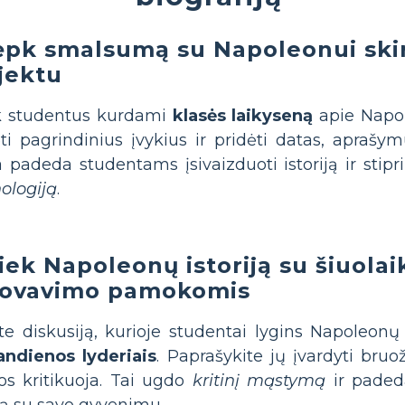
ėpk smalsumą su Napoleonui skir
jektu
uk studentus kurdami
klasės laikyseną
apie Napol
ėti pagrindinius įvykius ir pridėti datas, aprašymu
a padeda studentams įsivaizduoti istoriją ir stip
ologiją
.
iek Napoleonų istoriją su šiuola
ovavimo pamokomis
te diskusiją, kurioje studentai lygins Napoleo
andienos lyderiais
. Paprašykite jų įvardyti bruož
os kritikuoja. Tai ugdo
kritinį mąstymą
ir paded
iją su savo gyvenimu.