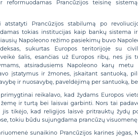
ir reformuodamas Prancūzijos teisinę sistem
 atstatyti Prancūzijos stabilumą po revoliucij
odamas tokias institucijas kaip bankų sistema 
biausių Napoleono režimo pasiekimų buvo Napole
odeksas, sukurtas Europos teritorijoje su civil
ikė šalis, esančias už Europos ribų, nes jis t
atymams, atsiradusiems Napoleono karų metu 
o įstatymus ir žmones, įskaitant santuoką, pilie
avybę ir nuosavybę, paveldėjimą per santuoką, be k
 primygtinai reikalavo, kad žydams Europos viet
 žemę ir turtą bei laisvai garbinti. Nors tai pa
 jis tikėjo, kad religijos laisvė pritrauktų žydų 
se, tokiu būdu sujungdama prancūzų visuomenę s
ariuomenė sunaikino Prancūzijos karines jėgas, 