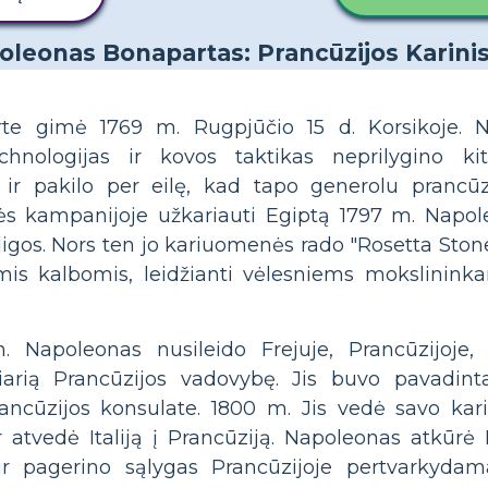
te gimė 1769 m. Rugpjūčio 15 d. Korsikoje. 
chnologijas ir kovos taktikas neprilygino k
 ir pakilo per eilę, kad tapo generolu pranc
s kampanijoje užkariauti Egiptą 1797 m. Napo
 ligos. Nors ten jo kariuomenės rado "Rosetta Sto
mis kalbomis, leidžianti vėlesniems mokslininka
 Napoleonas nusileido Frejuje, Prancūzijoje,
iarią Prancūzijos vadovybę. Jis buvo pavadin
ancūzijos konsulate. 1800 m. Jis vedė savo kari
ir atvedė Italiją į Prancūziją. Napoleonas atkūrė
ir pagerino sąlygas Prancūzijoje pertvarkydama