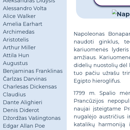
Aleksandras Didysis
Alessandro Volta
Alice Walker
Amelia Earhart
Archimedas
Napoleonas Bonapar
Aristotelis
naudoti ginklus, te
Arthur Miller
kariuomenės lyderis
Attila Hun
amžiaus. Kariuomenė
Augustus
didelių nuostolių dėl
Benjaminas Franklinas
tuo pačiu užrašu tri
Čarlzas Darvinas
Egipto hieroglifus.
Charlesas Dickensas
1799 m. Spalio mėn.
Claudius
Prancūzijos nepopul
Dante Alighieri
naujai įsteigtame Pr
Denis Diderot
nugalėjo austričius 
Džordžas Vašingtonas
katalikų harmoniją 
Edgar Allan Poe