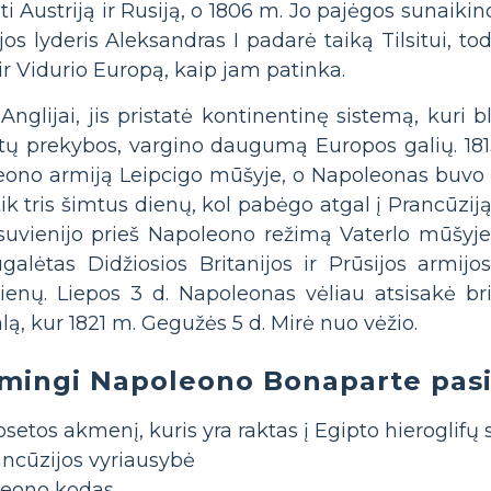
 Austriją ir Rusiją, o 1806 m. Jo pajėgos sunaikin
jos lyderis Aleksandras I padarė taiką Tilsitui, to
r Vidurio Europą, kaip jam patinka.
glijai, jis pristatė kontinentinę sistemą, kuri 
itų prekybos, vargino daugumą Europos galių. 181
eono armiją Leipcigo mūšyje, o Napoleonas buvo 
 tik tris šimtus dienų, kol pabėgo atgal į Prancūziją 
uvienijo prieš Napoleono režimą Vaterlo mūšyje. 1
lėtas Didžiosios Britanijos ir Prūsijos armijo
dienų. Liepos 3 d. Napoleonas vėliau atsisakė bri
lą, kur 1821 m. Gegužės 5 d. Mirė nuo vėžio.
mingi Napoleono Bonaparte pas
setos akmenį, kuris yra raktas į Egipto hieroglifų
ancūzijos vyriausybė
leono kodas