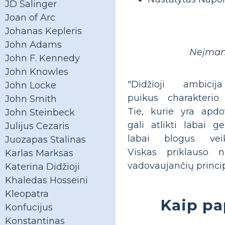
JD Salinger
Joan of Arc
Johanas Kepleris
John Adams
Neįmano
John F. Kennedy
John Knowles
"Didžioji ambici
John Locke
puikus charakterio 
John Smith
Tie, kurie yra apdo
John Steinbeck
gali atlikti labai g
Julijus Cezaris
labai blogus vei
Juozapas Stalinas
Viskas priklauso 
Karlas Marksas
vadovaujančių princip
Katerina Didžioji
Khaledas Hosseini
Kleopatra
Kaip pa
Konfucijus
Konstantinas