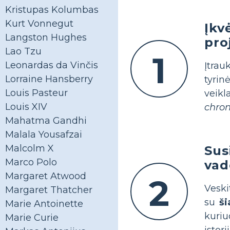
Kristupas Kolumbas
Kurt Vonnegut
Įkv
Langston Hughes
pro
Lao Tzu
1
Leonardas da Vinčis
Įtra
Lorraine Hansberry
tyrin
Louis Pasteur
veikl
Louis XIV
chron
Mahatma Gandhi
Malala Yousafzai
Malcolm X
Sus
Marco Polo
vad
Margaret Atwood
2
Veski
Margaret Thatcher
su
ši
Marie Antoinette
kuriu
Marie Curie
istor