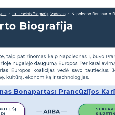
ynai
Iliustracinis Biografijų Vadovas
Napoleono Bonaparto Bi
to Biografija
e, taip pat žinomas kaip Napoleonas I, buvo Pra
adžioje nugalėjo daugumą Europos. Per karaliavimą
airias Europos koalicijas vedė savo tautiečius.
, kultūrą, ekonomiką ir technologijas.
as Bonapartas: Prancūzijos Kar
KITE ŠĮ
SUKURKI
— ARBA —
ZDĮ
SIUŽETI