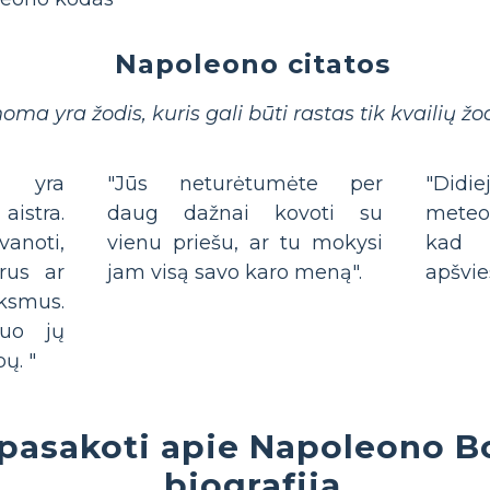
Napoleono citatos
ma yra žodis, kuris gali būti rastas tik kvailių ž
ja yra
"Jūs neturėtumėte per
"Did
aistra.
daug dažnai kovoti su
meteor
vanoti,
vienu priešu, ar tu mokysi
kad 
erus ar
jam visą savo karo meną".
apšvie
ksmus.
nuo jų
ų. "
pasakoti apie Napoleono B
biografiją