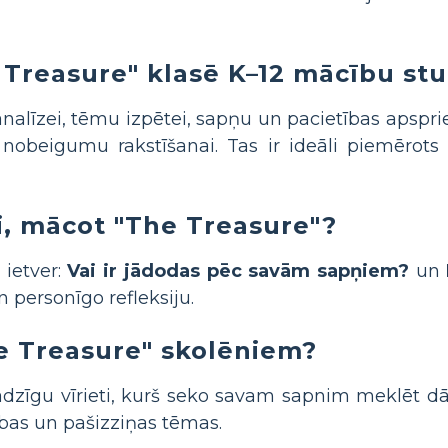
 Treasure" klasē K–12 mācību st
nalīzei, tēmu izpētei, sapņu un pacietības apspr
nobeigumu rakstīšanai. Tas ir ideāli piemērots
mi, mācot "The Treasure"?
ietver:
Vai ir jādodas pēc savām sapņiem?
un
 personīgo refleksiju.
e Treasure" skolēniem?
adzīgu vīrieti, kurš seko savam sapnim meklēt d
ības un pašizziņas tēmas.