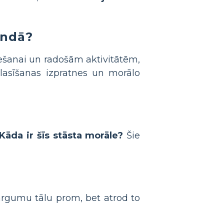
undā?
iešanai un radošām aktivitātēm,
 lasīšanas izpratnes un morālo
Kāda ir šīs stāsta morāle?
Šie
ārgumu tālu prom, bet atrod to