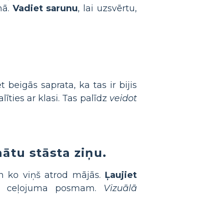
mā.
Vadiet sarunu
, lai uzsvērtu,
beigās saprata, ka tas ir bijis
īties ar klasi. Tas palīdz
veidot
nātu stāsta ziņu.
un ko viņš atrod mājās.
Ļaujiet
 ceļojuma posmam.
Vizuālā