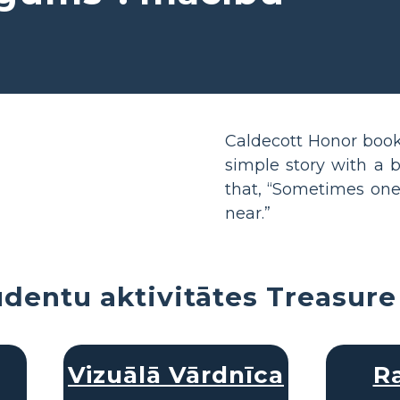
Caldecott Honor boo
simple story with a 
that, “Sometimes one 
near.”
udentu aktivitātes Treasure
Vizuālā Vārdnīca
R