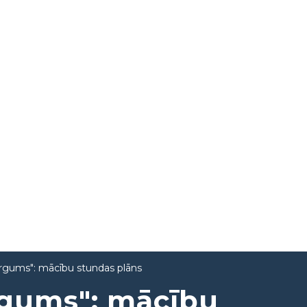
gums": mācību stundas plāns
gums": mācību