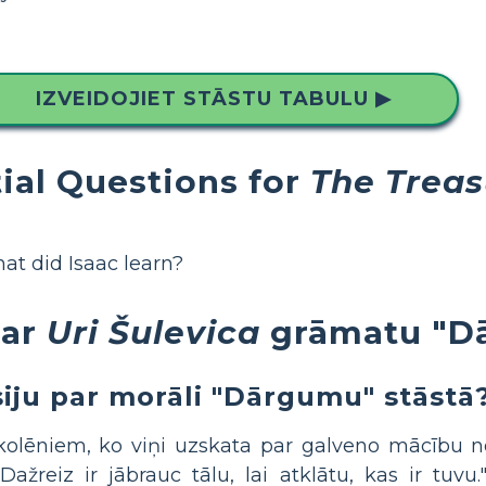
IZVEIDOJIET STĀSTU TABULU ▶
ial Questions for
The Treas
at did Isaac learn?
 ar
Uri Šulevica
grāmatu "D
siju par morāli "Dārgumu" stāstā
skolēniem, ko viņi uzskata par galveno mācību 
Dažreiz ir jābrauc tālu, lai atklātu, kas ir tuvu.