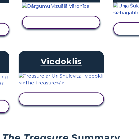
SKATĪT DARBĪBU
S
Viedoklis
SKATĪT DARBĪBU
The Treasure
Summary