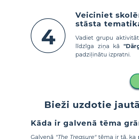
Veiciniet skol
stāsta tematika
4
Vadiet grupu aktivitā
līdzīga ziņa kā
"Dār
padziļinātu izpratni.
Bieži uzdotie jaut
Kāda ir galvenā tēma grā
Galvenā
"The Treasure"
tēma ir tā, ka