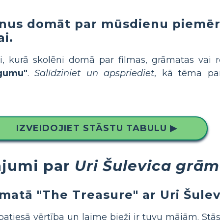
ēnus domāt par mūsdienu piemēri
i.
ti, kurā skolēni domā par filmas, grāmatas vai
gumu"
.
Salīdziniet un apspriediet
, kā tēma par
IZVEIDOJIET STĀSTU TABULU ▶
ājumi par
Uri Šulevica grām
matā "The Treasure" ar Uri Šulev
 patiesā vērtība un laime bieži ir tuvu mājām. St