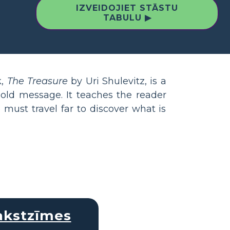
IZVEIDOJIET STĀSTU
TABULU ▶
k,
The Treasure
by Uri Shulevitz, is a
bold message. It teaches the reader
must travel far to discover what is
akstzīmes