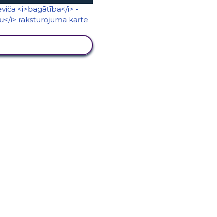
KATĪT DARBĪBU