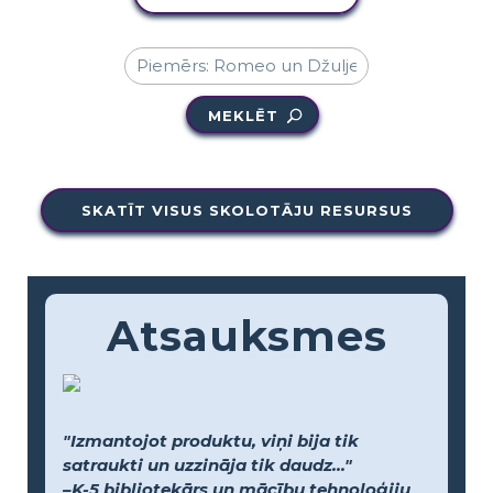
MEKLĒT
SKATĪT VISUS SKOLOTĀJU RESURSUS
Atsauksmes
"Izmantojot produktu, viņi bija tik
satraukti un uzzināja tik daudz..."
–K-5 bibliotekārs un mācību tehnoloģiju