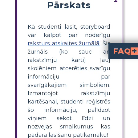
Pārskats
Kā studenti lasīt, storyboard
var kalpot par noderīgu
raksturs atskaites žurnālā
. Šis
FAQ
žurnāls (ko sauc arī
rakstzīmju karti) ļauj
ir vizuāls rīks, kas palīdz skolēniem sekot līdzi stāsta varoņu detaļām, piemē
Kā izveidot rakstura k
, uzskaitiet galvenos varoņus, pievienojiet viņ
Kāpēc skolēniem būtu jāiz
palīdz skolēniem organizēt informāciju, atcerēt
Kādi ir daži rakstura īp
ir neatlaidība, pateicība, laip
tiek rakstur
Kādus pierādījumus skolēni būtu j
vai konkrētas darbības no stāsta, kas
skolēniem atcerēties svarīgu
informāciju par
svarīgākajiem simboliem.
Izmantojot rakstzīmju
kartēšanai, studenti reģistrēs
šo informāciju, palīdzot
viņiem sekot līdzi un
nozvejas smalkumus kas
padara lasīšanu patīkamāku!