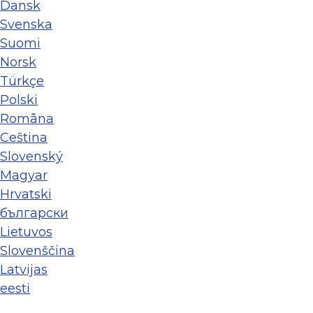
Dansk
Svenska
Suomi
Norsk
Türkçe
Polski
Româna
Ceština
Slovenský
Magyar
Hrvatski
български
Lietuvos
Slovenščina
Latvijas
eesti