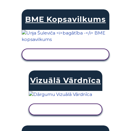
BME Kopsavilkums
SKATĪT DARBĪBU
Vizuālā Vārdnīca
SKATĪT DARBĪBU