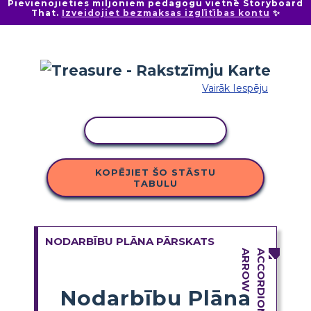
Pievienojieties miljoniem pedagogu vietnē Storyboard
That.
Izveidojiet bezmaksas izglītības kontu
✨
Vairāk Iespēju
KOPĒT DARBĪBU
KOPĒJIET ŠO STĀSTU
TABULU
NODARBĪBU PLĀNA PĀRSKATS
Nodarbību Plāna