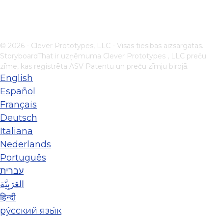
© 2026 - Clever Prototypes, LLC - Visas tiesības aizsargātas.
StoryboardThat ir uzņēmuma
Clever Prototypes , LLC
preču
zīme, kas reģistrēta ASV Patentu un preču zīmju birojā.
English
Español
Français
Deutsch
Italiana
Nederlands
Português
עברית
العَرَبِيَّة
हिन्दी
ру́сский язы́к