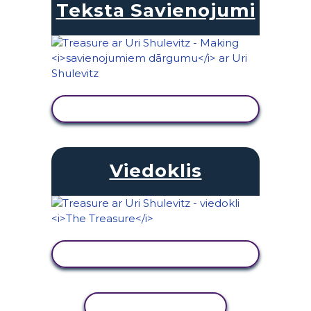
Teksta Savienojumi
SKATĪT DARBĪBU
Viedoklis
SKATĪT DARBĪBU
KOPĒT DARBĪBU