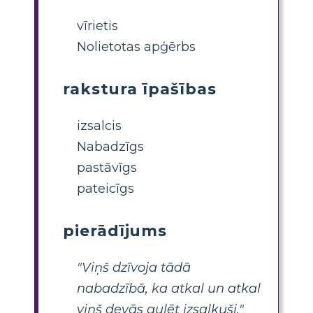
vīrietis
Nolietotas apģērbs
rakstura īpašības
izsalcis
Nabadzīgs
pastāvīgs
pateicīgs
pierādījums
"Viņš dzīvoja tādā
nabadzībā, ka atkal un atkal
viņš devās gulēt izsalkuši."