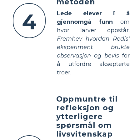
metoden
4
Lede elever i å
gjennomgå funn
om
hvor larver oppstår.
Fremhev hvordan Redis'
eksperiment brukte
observasjon og bevis
for
å utfordre aksepterte
troer.
Oppmuntre til
refleksjon og
ytterligere
spørsmål om
livsvitenskap