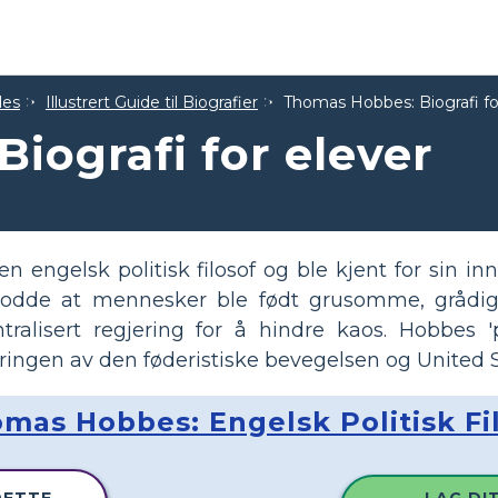
des
Illustrert Guide til Biografier
Thomas Hobbes: Biografi fo
iografi for elever
engelsk politisk filosof og ble kjent for sin inn
rodde at mennesker ble født grusomme, grådi
tralisert regjering for å hindre kaos. Hobbes '
eringen av den føderistiske bevegelsen og United S
mas Hobbes: Engelsk Politisk Fi