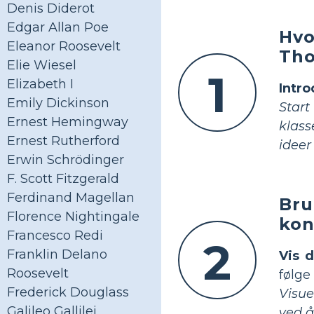
Denis Diderot
Edgar Allan Poe
Hvo
Eleanor Roosevelt
Th
Elie Wiesel
1
Elizabeth I
Intr
Emily Dickinson
Start
Ernest Hemingway
klass
Ernest Rutherford
ideer
Erwin Schrödinger
F. Scott Fitzgerald
Ferdinand Magellan
Bru
Florence Nightingale
kon
Francesco Redi
2
Franklin Delano
Vis 
Roosevelt
følge
Frederick Douglass
Visue
Galileo Gallilei
ved å