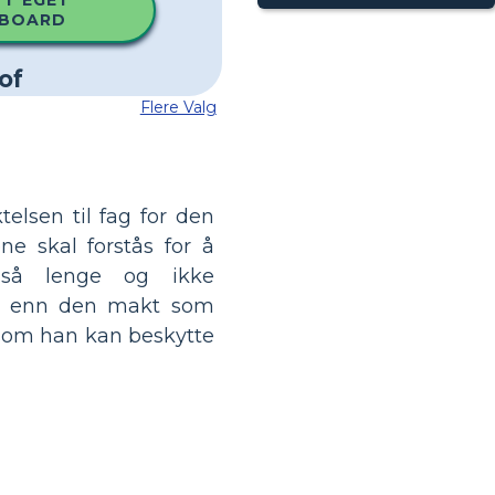
TT EGET
BOARD
Flere Valg
ktelsen til fag for den
ne skal forstås for å
 så lenge og ikke
r enn den makt som
som han kan beskytte
?