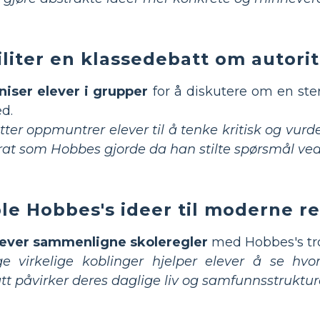
iliter en klassedebatt om autori
iser elever i grupper
for å diskutere om en ste
ed.
ter oppmuntrer elever til å tenke kritisk og vurde
at som Hobbes gjorde da han stilte spørsmål ved
le Hobbes's ideer til moderne re
lever sammenligne skoleregler
med Hobbes's tro 
e virkelige koblinger hjelper elever å se hvor
att påvirker deres daglige liv og samfunnsstruktur