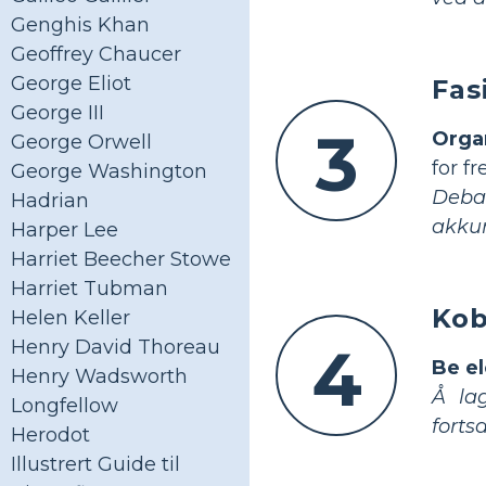
Genghis Khan
Geoffrey Chaucer
George Eliot
Fas
George III
3
Organ
George Orwell
for fr
George Washington
Debat
Hadrian
akkur
Harper Lee
Harriet Beecher Stowe
Harriet Tubman
Kob
Helen Keller
4
Henry David Thoreau
Be e
Henry Wadsworth
Å lag
Longfellow
forts
Herodot
Illustrert Guide til