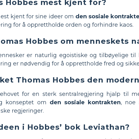
 Hobbes mest kjent for?
st kjent for sine ideer om
den sosiale kontrakt
ering for å opprettholde orden og forhindre kaos.
homas Hobbes om menneskets n
esker er naturlig egoistiske og tilbøyelige til k
ring er nødvendig for å opprettholde fred og sikk
rket Thomas Hobbes den modern
hovet for en sterk sentralregjering hjalp til
 og konseptet om
den sosiale kontrakten
, noe
ske regjeringer.
deen i Hobbes’ bok Leviathan?