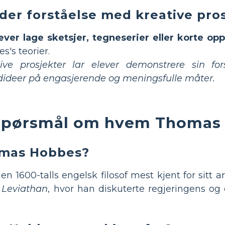
der forståelse med kreative pro
ever lage sketsjer, tegneserier eller korte op
s's teorier.
tive prosjekter lar elever demonstrere sin fo
ideer på engasjerende og meningsfulle måter.
e spørsmål om hvem Thomas
omas Hobbes?
en 1600-talls engelsk filosof mest kjent for sitt a
a
Leviathan
, hvor han diskuterte regjeringens og