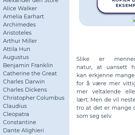
Alexander den Store
KOPIER 
EKSEM
Alice Walker
Amelia Earhart
Archimedes
Aristoteles
Arthur Miller
Attila Hun
Augustus
Slike er mennes
Benjamin Franklin
natur, at uansett 
Catherine the Great
kan erkjenne mange
Charles Darwin
for å være mer vittig
Charles Dickens
mer veltalende ell
Christopher Columbus
lært; Men de vil nest
Claudius
tro at det er mange 
Cleopatra
som seg selv.
Constantine
Dante Alighieri