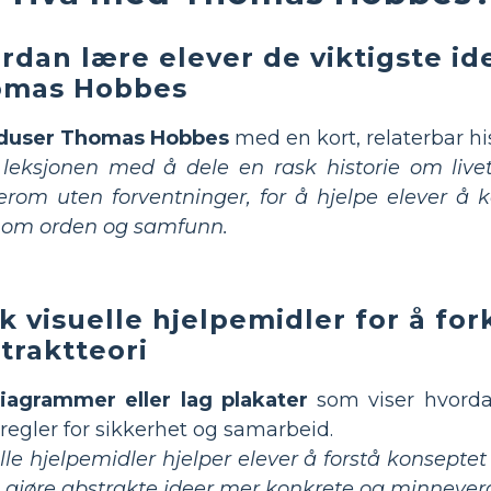
rdan lære elever de viktigste i
omas Hobbes
oduser Thomas Hobbes
med en kort, relaterbar his
 leksjonen med å dele en rask historie om live
erom uten forventninger, for å hjelpe elever å k
 om orden og samfunn.
k visuelle hjelpemidler for å fork
traktteori
diagrammer eller lag plakater
som viser hvorda
 regler for sikkerhet og samarbeid.
lle hjelpemidler hjelper elever å forstå konseptet
 gjøre abstrakte ideer mer konkrete og minnever