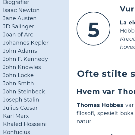
Biografier
Vur
Isaac Newton
Jane Austen
5
La el
JD Salinger
Hobbe
Joan of Arc
Krea
Johannes Kepler
hoved
John Adams
John F. Kennedy
John Knowles
Ofte stilt
John Locke
John Smith
Hvem var Th
John Steinbeck
Joseph Stalin
Thomas Hobbes
var 
Julius Cæsar
filosofi, spesielt bok
Karl Marx
natur.
Khaled Hosseini
Konfucius