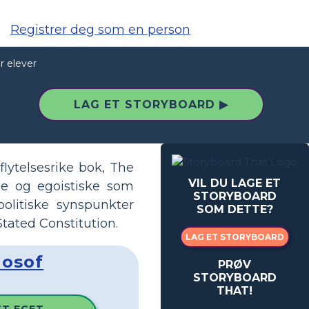
Registrer deg som en person
r elever
LAG ET STORYBOARD ▶
flytelsesrike bok, The
VIL DU LAGE ET
ge og egoistiske som
STORYBOARD
politiske synspunkter
SOM DETTE?
tated Constitution.
LAG ET STORYBOARD
losof
PRØV
STORYBOARD
THAT!