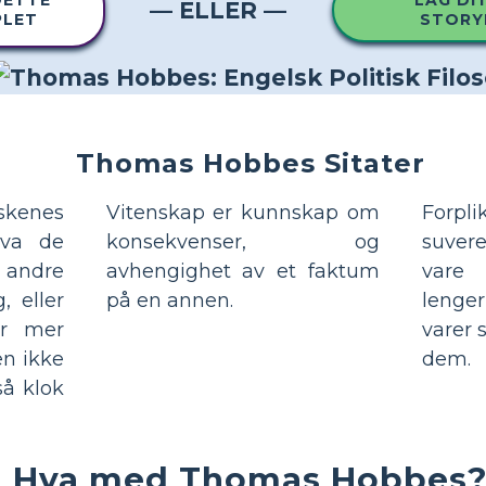
DETTE
LAG DI
— ELLER —
PLET
STORY
Thomas Hobbes Sitater
kenes
Vitenskap er kunnskap om
Forpli
hva de
konsekvenser, og
suvere
 andre
avhengighet av et faktum
vare
, eller
på en annen.
lenge
er mer
varer 
en ikke
dem.
så klok
Hva med Thomas Hobbes