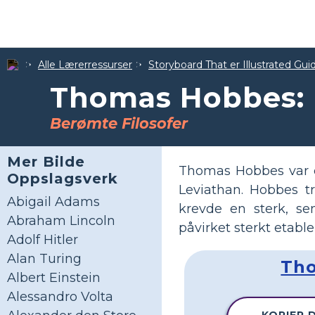
Alle Lærerressurser
Storyboard That er Illustrated Gui
Thomas Hobbes: B
Berømte Filosofer
Mer Bilde
Thomas Hobbes var en 
Oppslagsverk
Leviathan. Hobbes t
Abigail Adams
krevde en sterk, sen
Abraham Lincoln
påvirket sterkt etabl
Adolf Hitler
Alan Turing
Tho
Albert Einstein
Alessandro Volta