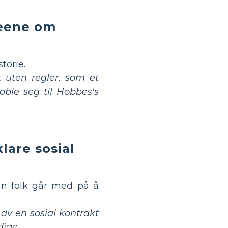
deene om
torie.
t uten regler, som et
oble seg til Hobbes's
lare sosial
n folk går med på å
 av en sosial kontrakt
dige.