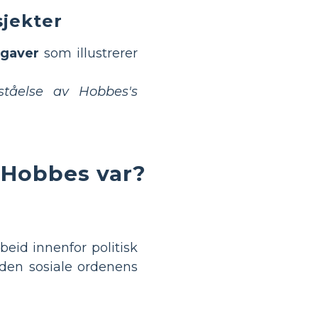
sjekter
pgaver
som illustrerer
rståelse av Hobbes's
 Hobbes var?
rbeid innenfor politisk
 den sosiale ordenens