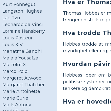
Hva er Thomas
Kurt Vonnegut
Langston Hughes
Thomas Hobbes er me
Lao Tzu
trenger en sterk regj
Leonardo da Vinci
Lorraine Hansberry
Hva trodde T
Louis Pasteur
Hobbes trodde at menn
Louis XIV
myndighet eller regje
Mahatma Gandhi
Malala Yousafzai
Hvordan påvi
Malcolm X
Marco Polo
Hobbess ideer om be
Margaret Atwood
politiske systemer
Margaret Thatcher
tenkere og demokrati
Marie Antoinette
Marie Curie
Hva er hovedi
Mark Antony