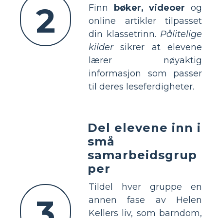
2
Finn
bøker, videoer
og
online artikler tilpasset
din klassetrinn.
Pålitelige
kilder
sikrer at elevene
lærer nøyaktig
informasjon som passer
til deres leseferdigheter.
Del elevene inn i
små
samarbeidsgrup
per
Tildel hver gruppe en
3
annen fase av Helen
Kellers liv, som barndom,