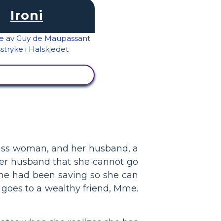
Ironi
SE AKTIVITET
class woman, and her husband, a
 her husband that she cannot go
he had been saving so she can
e goes to a wealthy friend, Mme.