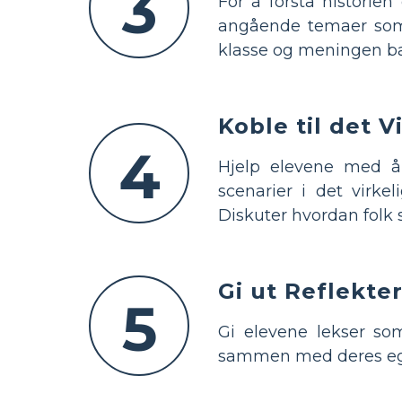
3
For å forstå historie
angående temaer som 
klasse og meningen bak
Koble til det Vi
4
Hjelp elevene med å
scenarier i det virk
Diskuter hvordan folk s
Gi ut Reflekte
5
Gi elevene lekser so
sammen med deres eget 