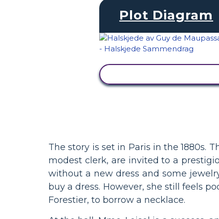
Plot Diagram
SE AKTIVITET
The story is set in Paris in the 1880s
modest clerk, are invited to a prestig
without a new dress and some jewelr
buy a dress. However, she still feels p
Forestier, to borrow a necklace.