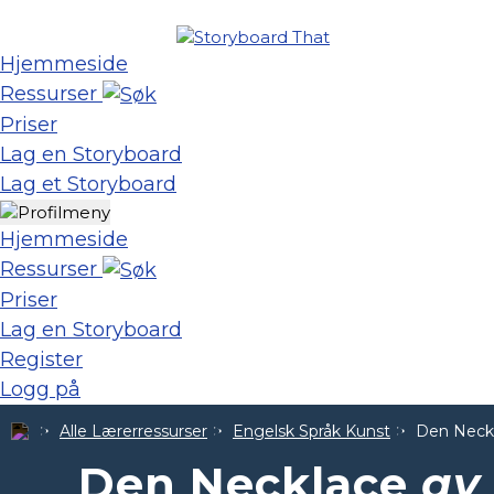
Hjemmeside
Ressurser
Priser
Lag en Storyboard
Lag et Storyboard
Hjemmeside
Ressurser
Priser
Lag en Storyboard
Register
Logg på
Alle Lærerressurser
Engelsk Språk Kunst
Den Neck
Den Necklace
av