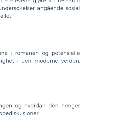
be elevene gjøre litt research
undersøkelser angående sosial
llet.
ene i romanen og potensielle
elighet i den moderne verden.
.
lingen og hvordan den henger
uppediskusjoner.