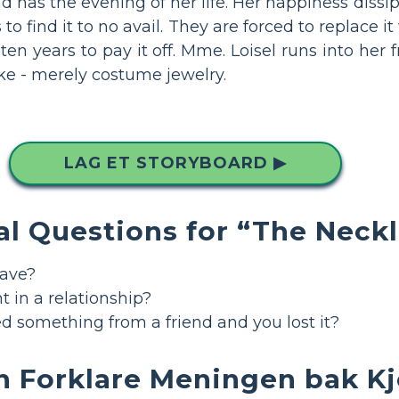
and has the evening of her life. Her happiness diss
to find it to no avail. They are forced to replace it
ten years to pay it off. Mme. Loisel runs into her f
ke - merely costume jewelry.
LAG ET STORYBOARD ▶
al Questions for “The Neck
have?
 in a relationship?
 something from a friend and you lost it?
 Forklare Meningen bak K