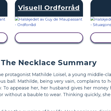
Visuell Ordforråd
SE AKTIVITET
The Necklace Summary
. The protagonist Mathilde Loisel, a young middle-
ious ball. Mathilde, being very vain, complains to
y. To appease her, her husband gives her money 
oor without a bauble to wear. Thinking quickly, sh