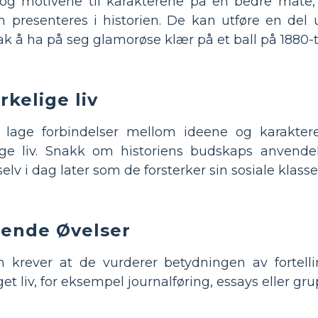
n og motivene til karakterene på en bedre måte, 
presenteres i historien. De kan utføre en del 
 å ha på seg glamorøse klær på et ball på 1880-ta
rkelige liv
 lage forbindelser mellom ideene og karakter
elige liv. Snakk om historiens budskaps anvend
elv i dag later som de forsterker sin sosiale klasse
rende Øvelser
m krever at de vurderer betydningen av fortel
liv, for eksempel journalføring, essays eller gr