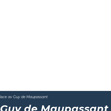
lace
av Guy de Maupassant
 Guy de Maupassant