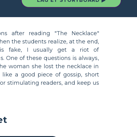
LAG ET STORYBOARD ▶
ons after reading "The Necklace"
en the students realize, at the end,
is fake, I usually get a riot of
s. One of these questions is always,
 the woman she lost the necklace in
st like a good piece of gossip, short
 for stimulating readers, and keep us
et