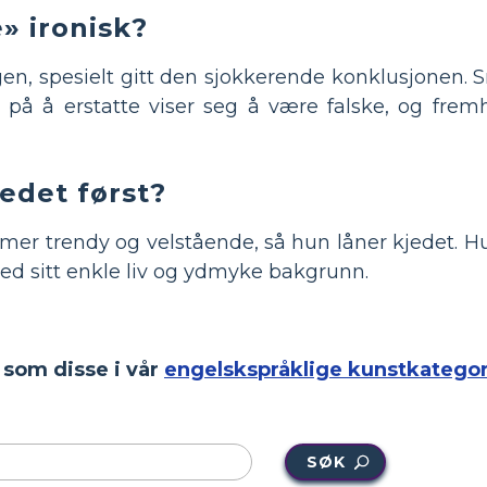
» ironisk?
ingen, spesielt gitt den sjokkerende konklusjone
på å erstatte viser seg å være falske, og fre
edet først?
ke mer trendy og velstående, så hun låner kjedet.
d sitt enkle liv og ydmyke bakgrunn.
r som disse i vår
engelskspråklige kunstkategor
SØK