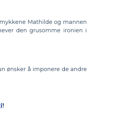
n. Smykkene Mathilde og mannen
mhever den grusomme ironien i
 Hun ønsker å imponere de andre
i
!