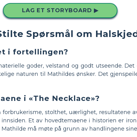
LAG ET STORYBOARD ▶
Stilte Spørsmål om Halskje
et i fortellingen?
aterielle goder, velstand og godt utseende. De
kelige naturen til Mathildes ønsker. Det gjenspei
aene i «The Necklace»?
orbrukerisme, stolthet, uærlighet, resultatene av
 innsiden. Et av hovedtemaene i historien er iron
e Mathilde må møte på grunn av handlingene sine