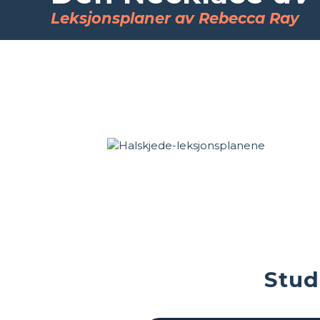
Leksjonsplaner av Rebecca Ray
Stud