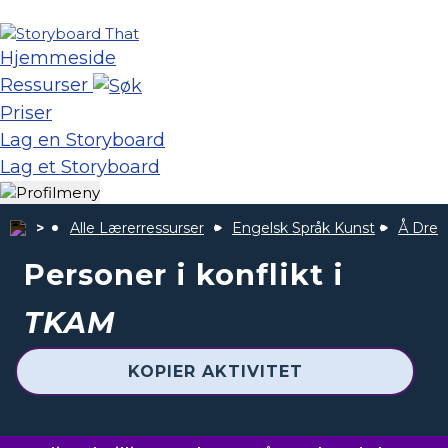
Hjemmeside
Ressurser
Priser
Lag en Storyboard
Lag et Storyboard
Alle Lærerressurser
Engelsk Språk Kunst
Å Drep
Personer i konflikt i
TKAM
KOPIER AKTIVITET