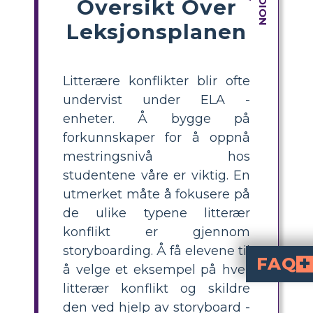
Oversikt Over
Leksjonsplanen
Litterære konflikter blir ofte
undervist under ELA -
enheter. Å bygge på
forkunnskaper for å oppnå
mestringsnivå hos
studentene våre er viktig. En
utmerket måte å fokusere på
de ulike typene litterær
konflikt er gjennom
storyboarding. Å få elevene til
FAQ
å velge et eksempel på hver
litterær konflikt og skildre
Hvordan påvirker d
Karakterenes interne problemer gir skildringene deres dybde og virkelighe
Hvordan representerer ka
Gjennom sin person vs. samfunn konflikt, tjener Atticus Finch som et eksempel på konflikt. Lokalbefolkningen er imot ham og kritiserer ham for å beskytte Tom Robinson, en svart fyr som er siktet for å ha voldtatt en hvit kvinne. Atticus' urokkelige forpliktelse til rettferdighet og moralsk integritet satte ham i strid med den fordomsfulle kulturen han levde i.
Hvordan illustrerer To
En kompleks og flerlags konflikt er representert av Tom Robinsons rettssak. Den setter e
den ved hjelp av storyboard -