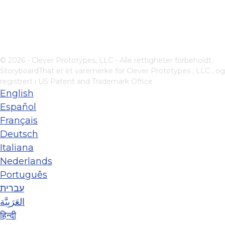
© 2026 - Clever Prototypes, LLC - Alle rettigheter forbeholdt.
StoryboardThat er et varemerke for
Clever Prototypes , LLC
, og
registrert i US Patent and Trademark Office
English
Español
Français
Deutsch
Italiana
Nederlands
Português
עברית
العَرَبِيَّة
हिन्दी