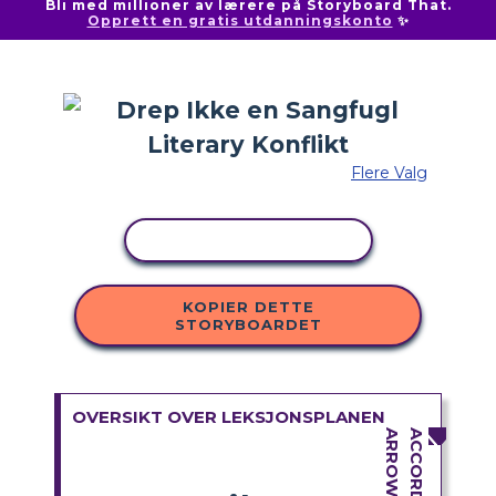
Bli med millioner av lærere på Storyboard That.
Opprett en gratis utdanningskonto
✨
Flere Valg
KOPIER AKTIVITET
KOPIER DETTE
STORYBOARDET
OVERSIKT OVER LEKSJONSPLANEN