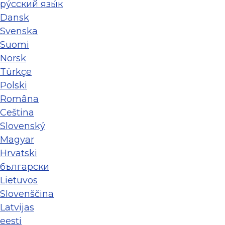
ру́сский язы́к
Dansk
Svenska
Suomi
Norsk
Türkçe
Polski
Româna
Ceština
Slovenský
Magyar
Hrvatski
български
Lietuvos
Slovenščina
Latvijas
eesti