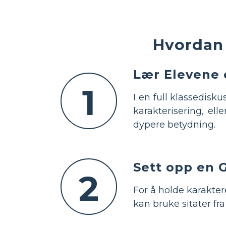
Hvordan 
Lær Elevene 
1
I en full klassediskus
karakterisering, ell
dypere betydning.
Sett opp en 
2
For å holde karakter
kan bruke sitater fr