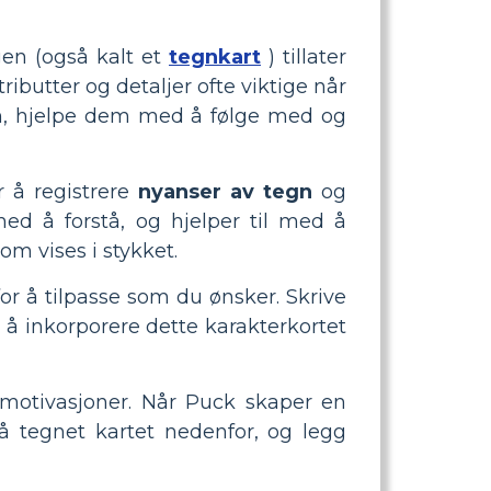
gen (også kalt et
tegnkart
) tillater
ributter og detaljer ofte viktige når
nen, hjelpe dem med å følge med og
r å registrere
nyanser av tegn
og
med å forstå, og hjelper til med å
m vises i stykket.
r å tilpasse som du ønsker. Skrive
 å inkorporere dette karakterkortet
g motivasjoner. Når Puck skaper en
på tegnet kartet nedenfor, og legg