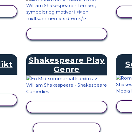
SE AKTIVITET
Shakespeare Play
ikt
S
Genre
SE AKTIVITET
KOPIER AKTIVITET