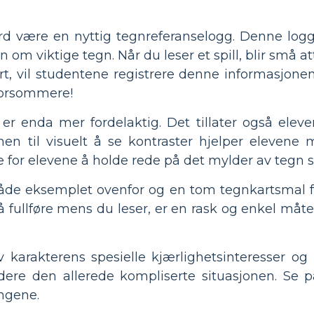
rd være en nyttig tegnreferanselogg. Denne log
om viktige tegn. Når du leser et spill, blir små att
kart, vil studentene registrere denne informasjo
morsommere!
er enda mer fordelaktig. Det tillater også eleve
en til visuelt å se kontraster hjelper elevene 
 for elevene å holde rede på det mylder av tegn so
både eksemplet ovenfor og en tom tegnkartsmal fo
å fullføre mens du leser, er en rask og enkel måte
v karakterens spesielle kjærlighetsinteresser o
videre den allerede kompliserte situasjonen. Se 
ngene.