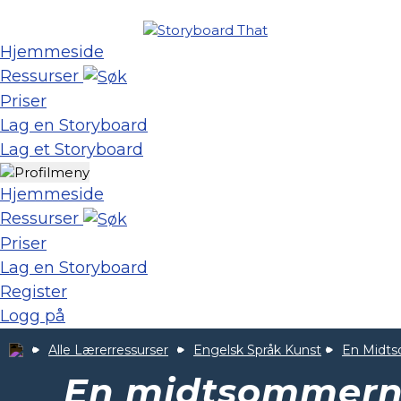
Hjemmeside
Ressurser
Priser
Lag en Storyboard
Lag et Storyboard
Hjemmeside
Ressurser
Priser
Lag en Storyboard
Register
Logg på
Alle Lærerressurser
Engelsk Språk Kunst
En Midt
En midtsommern