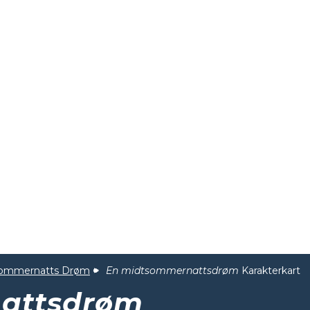
sommernatts Drøm
En midtsommernattsdrøm
Karakterkart
attsdrøm