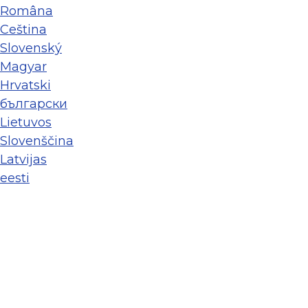
Româna
Ceština
Slovenský
Magyar
Hrvatski
български
Lietuvos
Slovenščina
Latvijas
eesti