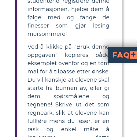
studentene registrere denne
informasjonen, hjelpe dem å
følge med og fange de
finesser som gjør lesing
morsommere!
Ved å klikke på "Bruk denne
FAQ
oppgaven" kopieres både
eksemplet ovenfor og en tom
Ralph, Piggy, Jack, Simon og Roger er blant h
Hvordan endrer Ja
Jack begynner som korguttenes leder og blir først besatt av å jakte og overmanne Ralph. Han leder etter hvert en jaktgruppe som elsker vold og kaos og han utvikler seg til en 
Hvilken hensikt tjener s
Kameratskapet mellom Ralph og Piggy eller konkurransen mellom Ralph og Jack, for eksempel, understreker
mal for å tilpasse etter ønske.
Du vil kanskje at elevene skal
starte fra bunnen av, eller gi
dem spørsmålene og
tegnene! Skrive ut det som
regneark, slik at elevene kan
fullføre mens du leser, er en
rask og enkel måte å