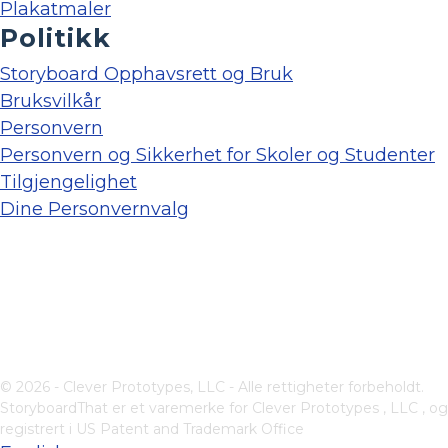
Plakatmaler
Politikk
Storyboard Opphavsrett og Bruk
Bruksvilkår
Personvern
Personvern og Sikkerhet for Skoler og Studenter
Tilgjengelighet
Dine Personvernvalg
© 2026 - Clever Prototypes, LLC - Alle rettigheter forbeholdt.
StoryboardThat er et varemerke for
Clever Prototypes , LLC
, og
registrert i US Patent and Trademark Office