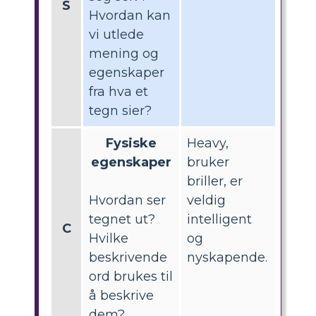
S
Hvordan kan
vi utlede
mening og
egenskaper
fra hva et
tegn sier?
Fysiske
Heavy,
egenskaper
bruker
briller, er
Hvordan ser
veldig
tegnet ut?
intelligent
C
Hvilke
og
beskrivende
nyskapende.
ord brukes til
å beskrive
dem?