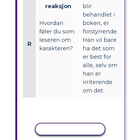
reaksjon
blir
behandlet i
Hvordan
boken, er
føler du som
forstyrrende.
leseren om
Han vil bare
R
karakteren?
ha det som
er best for
alle, selv om
han er
irriterende
om det.
KOPIER AKTIVITET