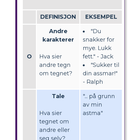
DEFINISJON
EKSEMPEL
Andre
"Du
karakterer
snakker for
mye. Lukk
O
Hva sier
fett." - Jack
andre tegn
"Sukker til
om tegnet?
din assmar!"
- Ralph
Tale
"... på grunn
av min
Hva sier
astma"
tegnet om
andre eller
seg selv?