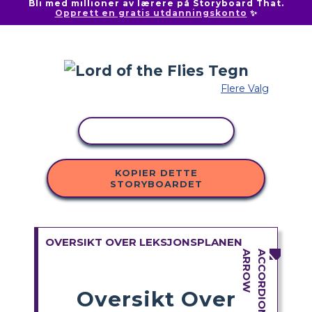
Bli med millioner av lærere på Storyboard That.
Opprett en gratis utdanningskonto
✨
Flere Valg
KOPIER AKTIVITET
KOPIER DETTE
STORYBOARDET
OVERSIKT OVER LEKSJONSPLANEN
Oversikt Over