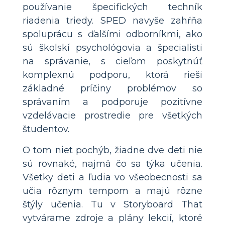
používanie špecifických techník
riadenia triedy. SPED navyše zahŕňa
spoluprácu s ďalšími odborníkmi, ako
sú školskí psychológovia a špecialisti
na správanie, s cieľom poskytnúť
komplexnú podporu, ktorá rieši
základné príčiny problémov so
správaním a podporuje pozitívne
vzdelávacie prostredie pre všetkých
študentov.
O tom niet pochýb, žiadne dve deti nie
sú rovnaké, najmä čo sa týka učenia.
Všetky deti a ľudia vo všeobecnosti sa
učia rôznym tempom a majú rôzne
štýly učenia. Tu v Storyboard That
vytvárame zdroje a plány lekcií, ktoré