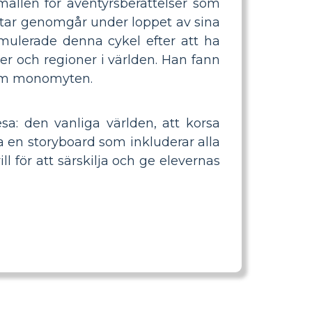
allen för äventyrsberättelser som
tar genomgår under loppet av sina
rmulerade denna cykel efter att ha
r och regioner i världen. Han fann
om monomyten.
a: den vanliga världen, att korsa
pa en storyboard som inkluderar alla
l för att särskilja och ge elevernas