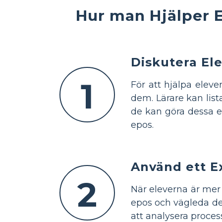
Hur man Hjälper E
Diskutera El
1
För att hjälpa eleve
dem. Lärare kan lis
de kan göra dessa e
epos.
Använd ett 
2
När eleverna är mer 
epos och vägleda de
att analysera proce