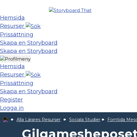
Hemsida
Resurser
Prissättning
Skapa en Storyboard
Skapa en Storyboard
Hemsida
Resurser
Prissättning
Skapa en Storyboard
Register
Logga in
Alla Lärares Resurser
Sociala Studier
Forntida Mes
Gilgamesheposet: