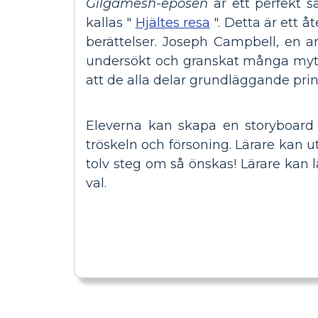
Gilgamesh-eposen
är ett perfekt 
kallas "
Hjältes resa
". Detta är ett
berättelser. Joseph Campbell, en a
undersökt och granskat många myter
att de alla delar grundläggande princ
Eleverna kan skapa en storyboard 
tröskeln och försoning. Lärare kan u
tolv steg om så önskas! Lärare kan lä
val.