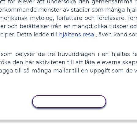
sätt för elever att undersöka den gemensamma m
 återkommande mönster av stadier som många hjäl
merikansk mytolog, författare och föreläsare, fo
 och berättelser från en mängd olika tidsperiode
iper. Detta ledde till
hjältens resa
, även känd s
som belyser de tre huvuddragen i en hjältes res
töka den här aktiviteten till att låta eleverna ska
gga till så många mallar till en uppgift som de vil
KOPIERA AKTIVITET