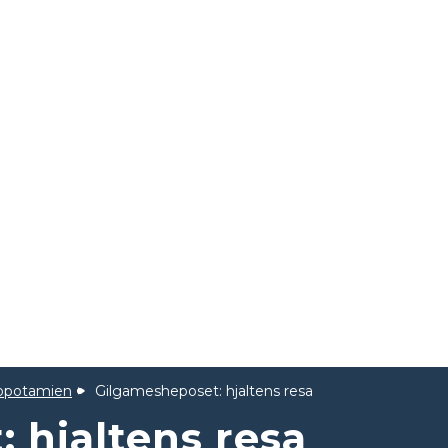
opotamien
Gilgamesheposet: hjaltens resa
 hjaltens resa