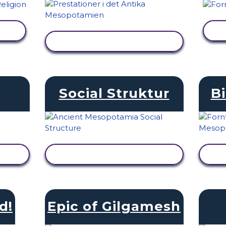
VISA AKTIVITET
Social Struktur
Bi
VISA AKTIVITET
d!
Epic of Gilgamesh