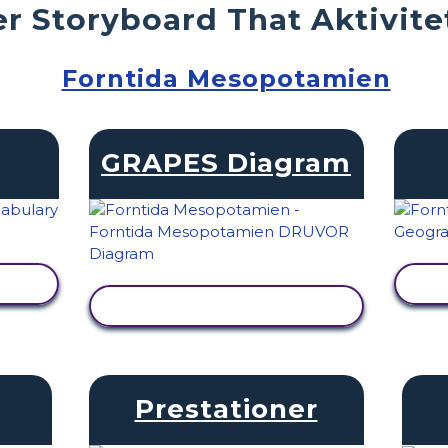
r Storyboard That Aktivite
Forntida Mesopotamien
GRAPES Diagram
VISA AKTIVITET
Prestationer