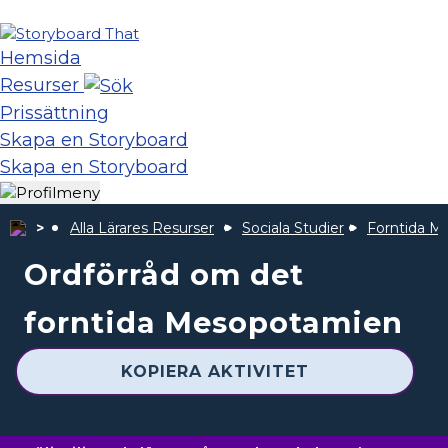
Hemsida
Resurser
Prissättning
Skapa en Storyboard
Skapa en Storyboard
Alla Lärares Resurser
Sociala Studier
Forntida M
Ordförråd om det
forntida Mesopotamien
KOPIERA AKTIVITET