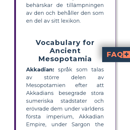
behärskar de tillämpningen
av den och behåller den som
en del av sitt lexikon.
Vocabulary for
Ancient
FAQ
Mesopotamia
Är det möjligt fö
Självklart inte! Det tar tid att lära sig och behålla komplexa ordförråd, särskilt för elever på y
På vilka sätt kan lärare använda visuell
Den visuella vokabulären kan ingå i föreläsningar, samtal och uppgifter av l
Akkadian:
språk som talas
av större delen av
Mesopotamien efter att
Akkadians besegrade stora
sumeriska stadstater och
erövrade dem under världens
första imperium, Akkadian
Empire, under Sargon the