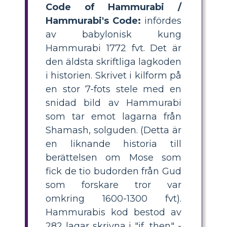
Code of Hammurabi /
Hammurabi's Code:
infördes
av babylonisk kung
Hammurabi 1772 fvt. Det är
den äldsta skriftliga lagkoden
i historien. Skrivet i kilform på
en stor 7-fots stele med en
snidad bild av Hammurabi
som tar emot lagarna från
Shamash, solguden. (Detta är
en liknande historia till
berättelsen om Mose som
fick de tio budorden från Gud
som forskare tror var
omkring 1600-1300 fvt).
Hammurabis kod bestod av
282 lagar skrivna i "if, then" -