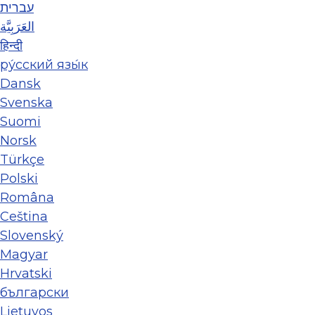
עברית
العَرَبِيَّة
हिन्दी
ру́сский язы́к
Dansk
Svenska
Suomi
Norsk
Türkçe
Polski
Româna
Ceština
Slovenský
Magyar
Hrvatski
български
Lietuvos