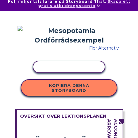
Följ miljontals lärare på Storyboard That.
Skapa ett
gratis utbildningskonto
✨
Fler Alternativ
KOPIERA AKTIVITET
KOPIERA DENNA
STORYBOARD
ÖVERSIKT ÖVER LEKTIONSPLANEN