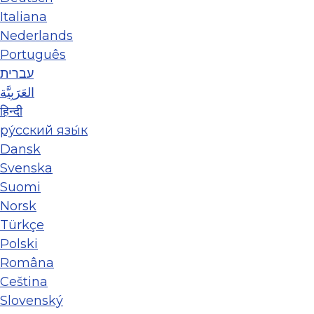
Italiana
Nederlands
Português
עברית
العَرَبِيَّة
हिन्दी
ру́сский язы́к
Dansk
Svenska
Suomi
Norsk
Türkçe
Polski
Româna
Ceština
Slovenský