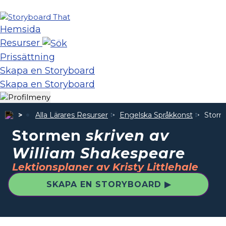
Hemsida
Resurser
Prissättning
Skapa en Storyboard
Skapa en Storyboard
Alla Lärares Resurser
Engelska Språkkonst
Stor
Stormen
skriven av
William Shakespeare
Lektionsplaner av Kristy Littlehale
SKAPA EN STORYBOARD ▶