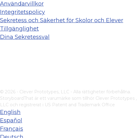
Användarvillkor
Integritetspolicy
Sekretess och Säkerhet för Skolor och Elever
Tillgänglighet
Dina Sekretessval
© 2026 - Clever Prototypes, LLC - Alla rättigheter förbehållna.
StoryboardThat är ett varumärke som tillhör
Clever Prototypes ,
LLC
och registrerat i US Patent and Trademark Office
English
Español
Français
Deutsch