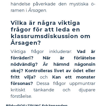
händelse påverkade den mystiska ö-
ramen i
Årsagen
.
Vilka är några viktiga
frågor för att leda en
klassrumsdiskussion om
Årsagen?
Viktiga frågor inkluderar:
Vad är
förräderi?
När är förlåtelse
nödvändig?
Är hämnd någonsin
okej?
Kontrolleras livet av ödet eller
fritt vilja?
och
Kan ett monster
försonas?
Dessa frågor uppmuntrar
kritiskt tänkande och djupare
förståelse.
Bild~~POS=TRUNC Erkännanden