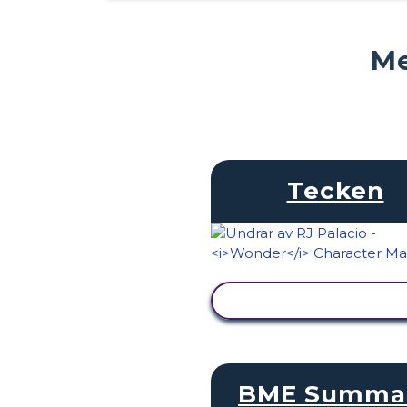
Me
Tecken
VISA AKTIVITET
BME Summa