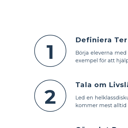
Definiera Te
1
Börja eleverna med 
exempel för att hjäl
Tala om Livsl
2
Led en helklassdisk
kommer mest alltid 