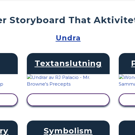
r Storyboard That Aktivite
Undra
Textanslutning
VISA AKTIVITET
ry
Symbolism