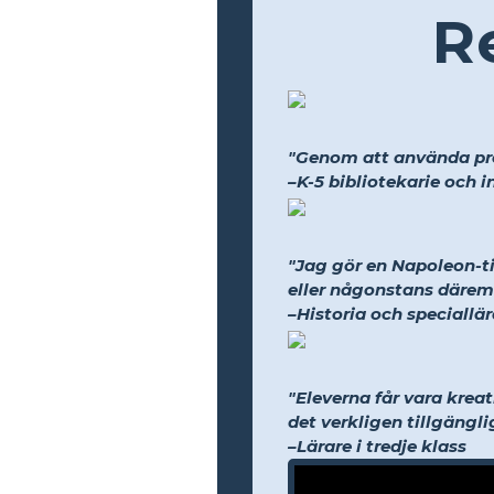
R
"Genom att använda prod
–K-5 bibliotekarie och 
"Jag gör en Napoleon-tid
eller någonstans därem
–Historia och speciallär
"Eleverna får vara krea
det verkligen tillgänglig
–Lärare i tredje klass