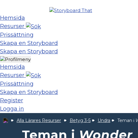
Hemsida
Resurser
Prissättning
Skapa en Storyboard
Skapa en Storyboard
Hemsida
Resurser
Prissättning
Skapa en Storyboard
Register
Logga in
Alla Lärares Resurser
Betyg 3-5
Undra
Teman i
Teman i
Wonder