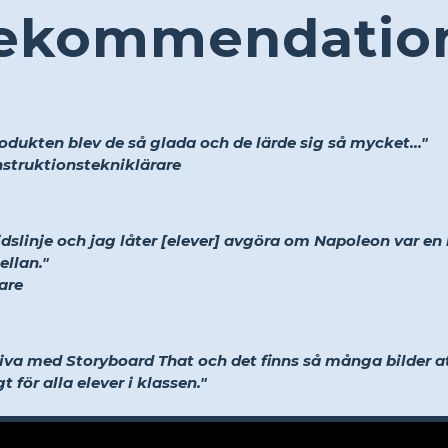
ekommendatio
ukten blev de så glada och de lärde sig så mycket..."
instruktionstekniklärare
slinje och jag låter [elever] avgöra om Napoleon var en bra
ellan."
are
tiva med Storyboard That och det finns så många bilder att
t för alla elever i klassen."