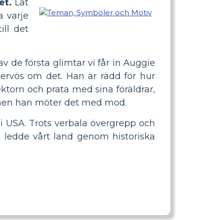
et.
Låt
a varje
ill det
v de första glimtar vi får in Auggie
ervös om det. Han är rädd för hur
torn och prata med sina föräldrar,
n, men han möter det med mod.
i USA. Trots verbala övergrepp och
h ledde vårt land genom historiska