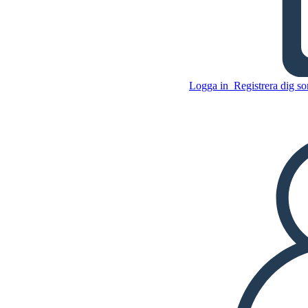
Wonder - Attraktions
Logga in
Registrera dig so
Kopiera denna storyboard
SKAPA EN STORYBOARD
Kopiera denna storyboard
SKAPA EN STORYBOARD
SPELA UPP BILDSPEL
LÄS FÖR MIG