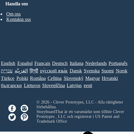
Handla om
Om oss
Kontakta oss
English
Español
Français
Deutsch
Italiana
Nederlands
Português
עברית
العَرَبِيَّة
हिन्दी
ру́сский язы́к
Dansk
Svenska
Suomi
Norsk
Türkçe
Polski
Româna
Ceština
Slovenský
Magyar
Hrvatski
български
Lietuvos
Slovenščina
Latvijas
eesti
© 2026 - Clever Prototypes, LLC - Alla rättigheter
förbehållna.
StoryboardThat är ett varumärke som tillhör
Clever
Prototypes , LLC
och registrerat i US Patent and
Trademark Office