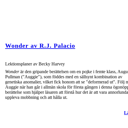
Wonder av R.J. Palacio
Lektionsplaner av Becky Harvey
Wonder
är den gripande berättelsen om en pojke i femte klass, Augu
Pullman ("Auggie"), som föddes med en sällsynt kombination av
genetiska anomalier, vilket fick honom att se "deformerad ut". Följ
Auggie när han går i allmän skola för första gången i denna ögonö
berättelse som hjälper läsaren att förstå hur det är att vara annorlunda
uppleva mobbning och att hålla ut.
L