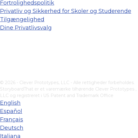
Fortrolighedspolitik
Privatliv og Sikkerhed for Skoler og Studerende
Tilgængelighed
Dine Privatlivsvalg
© 2026 - Clever Prototypes, LLC - Alle rettigheder forbeholdes.
StoryboardThat er et varemærke tilhørende
Clever Prototypes ,
LLC
og registreret i US Patent and Trademark Office
English
Español
Français
Deutsch
Italiana