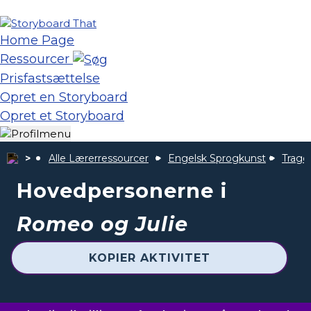
Home Page
Ressourcer
Prisfastsættelse
Opret en Storyboard
Opret et Storyboard
Alle Lærerressourcer
Engelsk Sprogkunst
Trage
Hovedpersonerne i
Romeo og Julie
KOPIER AKTIVITET