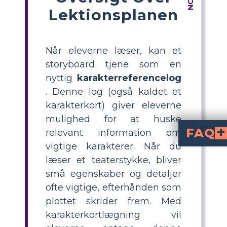
Lektionsplanen
Når eleverne læser, kan et
storyboard tjene som en
nyttig
karakterreferencelog
. Denne log (også kaldet et
karakterkort) giver eleverne
mulighed for at huske
FAQ
relevant information om
vigtige karakterer. Når du
Hvad er de vigtigste karakter
Romeo og Julie er defineret som hovedpersonerne i stykket på grund af flere nøglekarakteristika. De er unge
På hvilke måder tilføjer karakteren Mercutio dybde og ko
Mercutio er en dynamisk karakter, der bringer vid, humor og letsindighed til stykket. Hans skarpe ordspil og ukonventionelle tænkning tilf
Hvad er nogle bedste praksisser for at bruge storyboards og arb
At bruge storyboards og regneark til at dykke ned i de psykologiske og følelsesmæssige dimensioner af hovedpersonerne i "Romeo og Julie" kræver en tankevækkende implementering. Bedste praksis omfatter at opmuntre eleverne til at skabe visuelle skildringer af nøgles
læser et teaterstykke, bliver
små egenskaber og detaljer
ofte vigtige, efterhånden som
plottet skrider frem. Med
karakterkortlægning vil