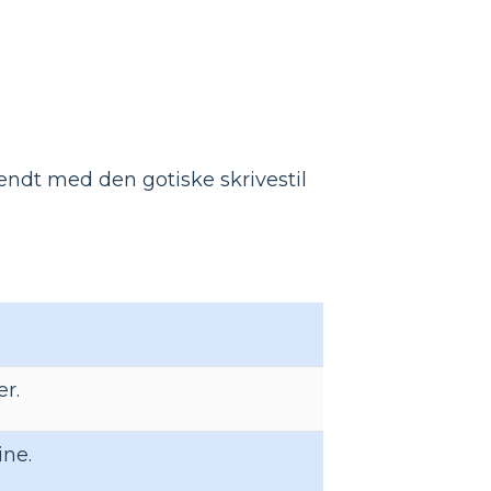
kendt med den gotiske skrivestil
er.
ine.