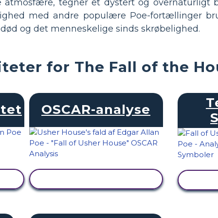
atmosfære, tegner et dystert og overnaturligt b
 lighed med andre populære Poe-fortællinger bru
, død og det menneskelige sinds skrøbelighed.
teter for The Fall of the H
T
tet
OSCAR-analyse
SE AKTIVITET