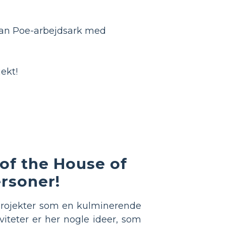
Allan Poe-arbejdsark med
jekt!
l of the House of
ersoner!
 projekter som en kulminerende
iviteter er her nogle ideer, som