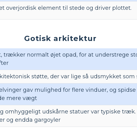
et overjordisk element til stede og driver plottet.
Gotisk arkitektur
, trækker normalt øjet opad, for at understrege st
ter
itektonisk støtte, der var lige så udsmykket som 
vinger gav mulighed for flere vinduer, og spids
de mere vægt
g omhyggeligt udskårne statuer var typiske træk.
rer og endda gargoyler