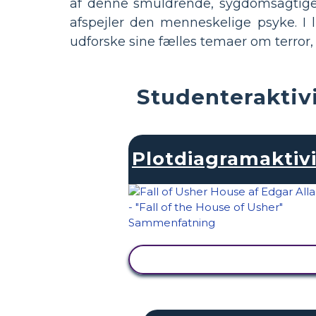
af denne smuldrende, sygdomsagtige 
afspejler den menneskelige psyke. I
udforske sine fælles temaer om terror
Studenteraktivi
Plotdiagramaktivi
SE AKTIVITET