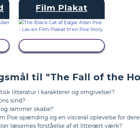
d
Film Plakat
SE AKTIVITET
smål til "The Fall of the H
isk litteratur i karakterer og omgivelser?
ons sind?
g og rammer skabe?
om Poe spænding og en visceral oplevelse for dere
er læsernes forståelse af et litterært værk?