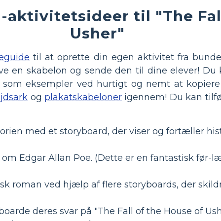
aktivitetsideer til "The Fal
Usher"
eguide
til at oprette din egen aktivitet fra bunde
 give en skabelon og sende den til dine elever! D
er, som eksempler ved hurtigt og nemt at kopiere 
jdsark
og
plakatskabeloner
igennem! Du kan tilfø
orien med et storyboard, der viser og fortæller hist
m Edgar Allan Poe. (Dette er en fantastisk før-læ
k roman ved hjælp af flere storyboards, der skildr
yboarde deres svar på "The Fall of the House of U