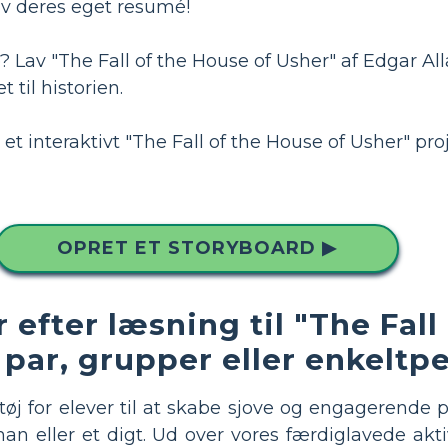
kriv deres eget resumé!
e? Lav "The Fall of the House of Usher" af Edgar 
 til historien.
 et interaktivt "The Fall of the House of Usher" pro
OPRET ET STORYBOARD ▶
er efter læsning til "The Fal
 par, grupper eller enkeltp
tøj for elever til at skabe sjove og engagerende
oman eller et digt. Ud over vores færdiglavede akt