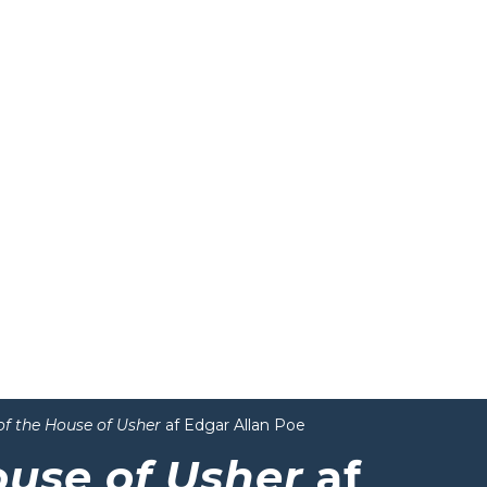
 of the House of Usher
af Edgar Allan Poe
ouse of Usher
af