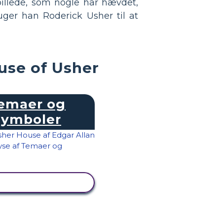
illede, som nogle har hævdet,
ger han Roderick Usher til at
ouse of Usher
emaer og
Symboler
SE AKTIVITET