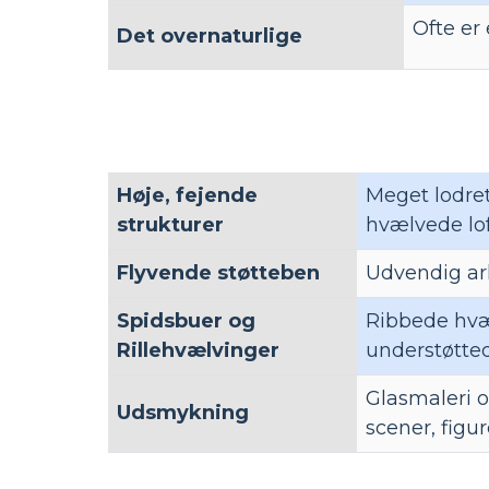
Ofte er 
Det overnaturlige
Høje, fejende
Meget lodret
strukturer
hvælvede lof
Flyvende støtteben
Udvendig ark
Spidsbuer og
Ribbede hvæl
Rillehvælvinger
understøtte
Glasmaleri o
Udsmykning
scener, figu