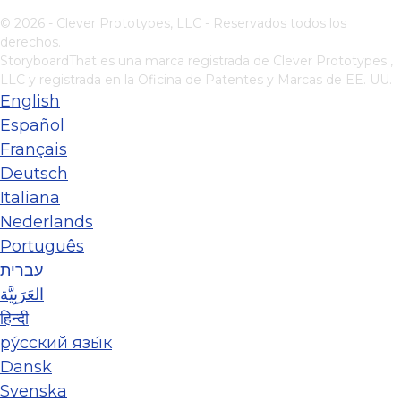
© 2026 - Clever Prototypes, LLC - Reservados todos los
derechos.
StoryboardThat es una marca registrada de
Clever Prototypes ,
LLC
y registrada en la Oficina de Patentes y Marcas de EE. UU.
English
Español
Français
Deutsch
Italiana
Nederlands
Português
עברית
العَرَبِيَّة
हिन्दी
ру́сский язы́к
Dansk
Svenska