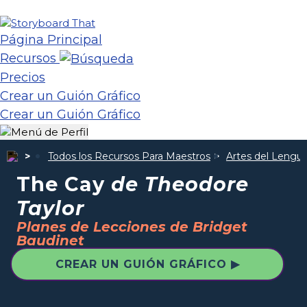
Página Principal
Recursos
Precios
Crear un Guión Gráfico
Crear un Guión Gráfico
Todos los Recursos Para Maestros
Artes del Lengua
The Cay
de Theodore
Taylor
Planes de Lecciones de Bridget
Baudinet
CREAR UN GUIÓN GRÁFICO ▶