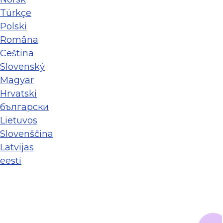
Türkçe
Polski
Româna
Ceština
Slovenský
Magyar
Hrvatski
български
Lietuvos
Slovenščina
Latvijas
eesti