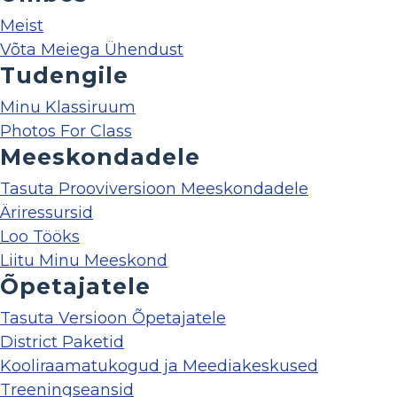
Meist
Võta Meiega Ühendust
Tudengile
Minu Klassiruum
Photos For Class
Meeskondadele
Tasuta Prooviversioon Meeskondadele
Äriressursid
Loo Tööks
Liitu Minu Meeskond
Õpetajatele
Tasuta Versioon Õpetajatele
District Paketid
Kooliraamatukogud ja Meediakeskused
Treeningseansid