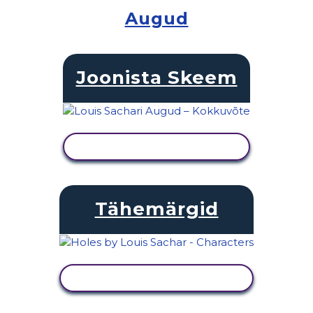
Augud
Joonista Skeem
KUVA TEGEVUS
Tähemärgid
KUVA TEGEVUS