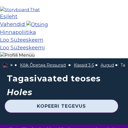
Esileht
Vahendid
Hinnapoliitika
Loo Süžeeskeem
Loo Süžeeskeemi
Kõik Õpetaja Ressursid
Klassid 3-5
Augud
Tag
Tagasivaated teoses
Holes
KOPEERI TEGEVUS