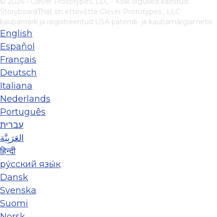
© 2026 - Clever Prototypes, LLC - Kõik õigused kaitstud.
StoryboardThat on ettevõtte
Clever Prototypes , LLC
kaubamärk ja registreeritud USA patendi- ja kaubamärgiametis
English
Español
Français
Deutsch
Italiana
Nederlands
Português
עברית
العَرَبِيَّة
हिन्दी
ру́сский язы́к
Dansk
Svenska
Suomi
Norsk