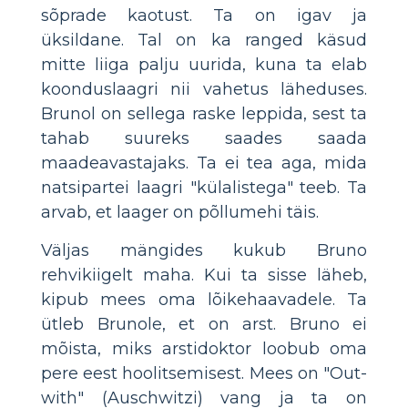
sõprade kaotust. Ta on igav ja
üksildane. Tal on ka ranged käsud
mitte liiga palju uurida, kuna ta elab
koonduslaagri nii vahetus läheduses.
Brunol on sellega raske leppida, sest ta
tahab suureks saades saada
maadeavastajaks. Ta ei tea aga, mida
natsipartei laagri "külalistega" teeb. Ta
arvab, et laager on põllumehi täis.
Väljas mängides kukub Bruno
rehvikiigelt maha. Kui ta sisse läheb,
kipub mees oma lõikehaavadele. Ta
ütleb Brunole, et on arst. Bruno ei
mõista, miks arstidoktor loobub oma
pere eest hoolitsemisest. Mees on "Out-
with" (Auschwitzi) vang ja ta on