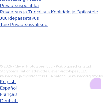
Privaatsuspoliitika
Privaatsus ja Turvalisus Koolidele ja Õpilastele
Juurdepääsetavus
Teie Privaatsusvalikud
© 2026 - Clever Prototypes, LLC - Kõik õigused kaitstud.
StoryboardThat on ettevõtte
Clever Prototypes , LLC
kaubamärk ja registreeritud USA patendi- ja kaubamärgiametis
English
Español
Français
Deutsch