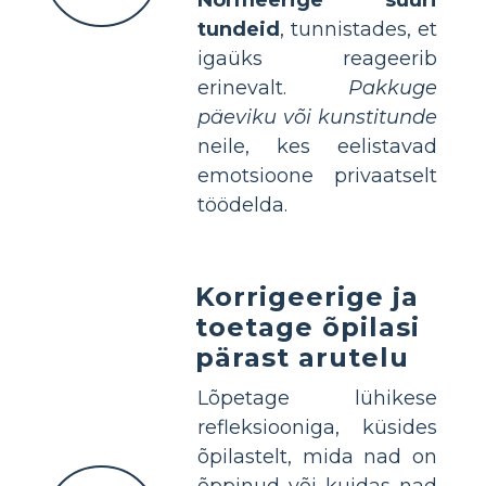
tundeid
, tunnistades, et
igaüks reageerib
erinevalt.
Pakkuge
päeviku või kunstitunde
neile, kes eelistavad
emotsioone privaatselt
töödelda.
Korrigeerige ja
toetage õpilasi
pärast arutelu
Lõpetage lühikese
refleksiooniga, küsides
õpilastelt, mida nad on
õppinud või kuidas nad