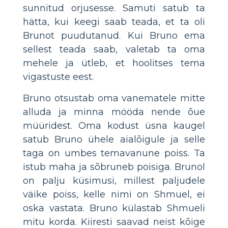
sunnitud orjusesse. Samuti satub ta
hätta, kui keegi saab teada, et ta oli
Brunot puudutanud. Kui Bruno ema
sellest teada saab, valetab ta oma
mehele ja ütleb, et hoolitses tema
vigastuste eest.
Bruno otsustab oma vanematele mitte
alluda ja minna mööda nende õue
müüridest. Oma kodust üsna kaugel
satub Bruno ühele aialõigule ja selle
taga on umbes temavanune poiss. Ta
istub maha ja sõbruneb poisiga. Brunol
on palju küsimusi, millest paljudele
väike poiss, kelle nimi on Shmuel, ei
oska vastata. Bruno külastab Shmueli
mitu korda. Kiiresti saavad neist kõige