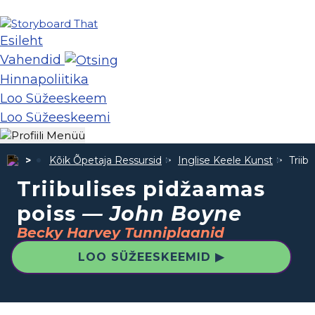
Esileht
Vahendid
Hinnapoliitika
Loo Süžeeskeem
Loo Süžeeskeemi
Kõik Õpetaja Ressursid
Inglise Keele Kunst
Triib
Triibulises pidžaamas
poiss
— John Boyne
Becky Harvey Tunniplaanid
LOO SÜŽEESKEEMID ▶