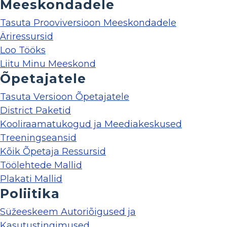
Meeskondadele
Tasuta Prooviversioon Meeskondadele
Äriressursid
Loo Tööks
Liitu Minu Meeskond
Õpetajatele
Tasuta Versioon Õpetajatele
District Paketid
Kooliraamatukogud ja Meediakeskused
Treeningseansid
Kõik Õpetaja Ressursid
Töölehtede Mallid
Plakati Mallid
Poliitika
Süžeeskeem Autoriõigused ja
Kasutustingimused