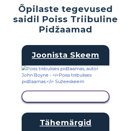
Õpilaste tegevused
saidil Poiss Triibuline
Pidžaamad
Joonista Skeem
KUVA TEGEVUS
Tähemärgid