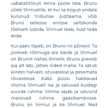
vabatahtlikult tema poole tara. Bruno
ütleb Shmuelile, et kui ta kogub endale
kulunud triibulise pidžaama, võib
Bruno sellesse erilisse seltskonda
tõeliselt sobida. Shmuel teab, kust teda
leida.
Kui päev lõpeb, on Bruno nii põnevil. Ta
jookseb rõõmuga aia äärde ja Shmuel
on Brunot nähes õnnelik. Bruno pressib
aia alt läbi, jättes riided maha. Ta satub
kiiresti halvasti istuvatesse ja pesemata
rõivastesse. Kaks poissi hakkavad
otsima Shmueli isa ja satuvad kuidagi
suurde rühma. Vihma sajab ja valvurid
marsivad rühma gaasikambrisse.
Bruno on hirmul ja ka Shmuel. Nad