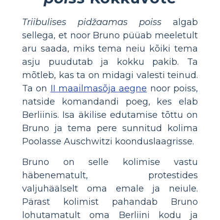
Triibulises pidžaamas poiss
algab
sellega, et noor Bruno püüab meeletult
aru saada, miks tema neiu kõiki tema
asju puudutab ja kokku pakib. Ta
mõtleb, kas ta on midagi valesti teinud.
Ta on
II maailmasõja aegne
noor poiss,
natside komandandi poeg, kes elab
Berliinis. Isa äkilise edutamise tõttu on
Bruno ja tema pere sunnitud kolima
Poolasse Auschwitzi koonduslaagrisse.
Bruno on selle kolimise vastu
häbenematult, protestides
valjuhäälselt oma emale ja neiule.
Pärast kolimist pahandab Bruno
lohutamatult oma Berliini kodu ja