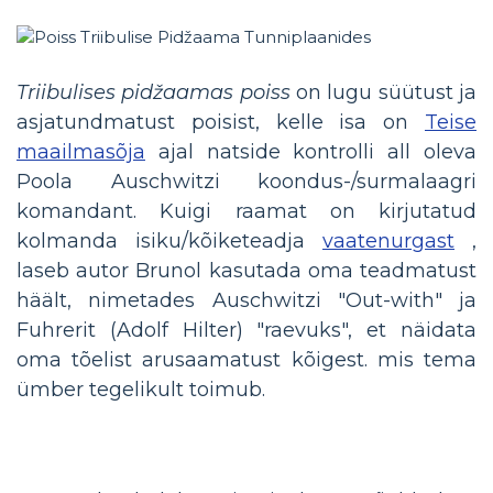
Triibulises pidžaamas poiss
on lugu süütust ja
asjatundmatust poisist, kelle isa on
Teise
maailmasõja
ajal natside kontrolli all oleva
Poola Auschwitzi koondus-/surmalaagri
komandant. Kuigi raamat on kirjutatud
kolmanda isiku/kõiketeadja
vaatenurgast
,
laseb autor Brunol kasutada oma teadmatust
häält, nimetades Auschwitzi "Out-with" ja
Fuhrerit (Adolf Hilter) "raevuks", et näidata
oma tõelist arusaamatust kõigest. mis tema
ümber tegelikult toimub.