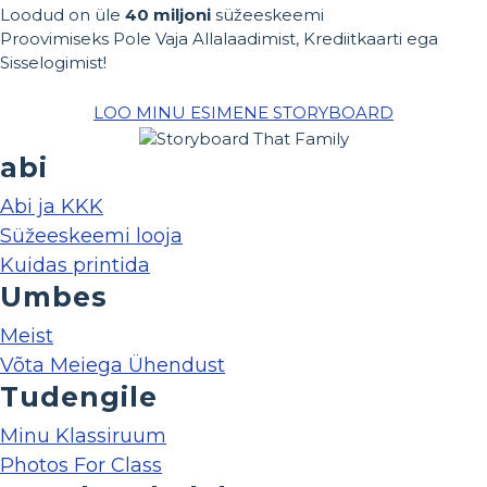
Loodud on üle
40 miljoni
süžeeskeemi
Proovimiseks Pole Vaja Allalaadimist, Krediitkaarti ega
Sisselogimist!
LOO MINU ESIMENE STORYBOARD
abi
Abi ja KKK
Süžeeskeemi looja
Kuidas printida
Umbes
Meist
Võta Meiega Ühendust
Tudengile
Minu Klassiruum
Photos For Class