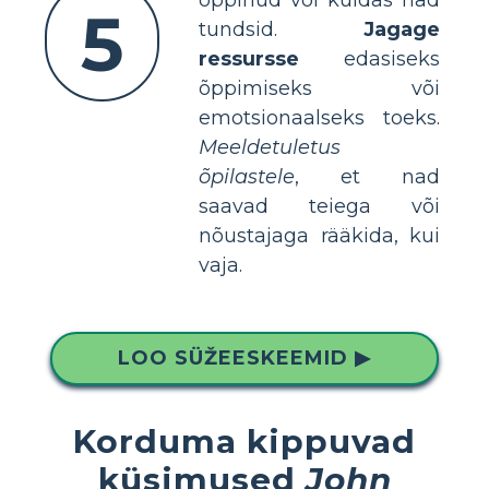
5
tundsid.
Jagage
ressursse
edasiseks
õppimiseks või
emotsionaalseks toeks.
Meeldetuletus
õpilastele
, et nad
saavad teiega või
nõustajaga rääkida, kui
vaja.
LOO SÜŽEESKEEMID ▶
Korduma kippuvad
küsimused
John