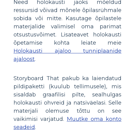
Need holokausti jaoks mõeldud
ressursid võivad mõnele õpilasrühmale
sobida või mitte. Kasutage õpilastele
materjalide valimisel oma parimat
otsustusvõimet. Lisateavet holokausti
õpetamise kohta leiate meie
Holokausti ajaloo tunniplaanide
ajaloost
.
Storyboard That pakub ka laiendatud
pildipaketti (kuulub tellimusele), mis
sisaldab graafilisi pilte, sealhulgas
holokausti ohvreid ja natsiväelasi. Selle
materjali olemuse tõttu on see
vaikimisi varjatud.
Muutke oma konto
seadeid
.