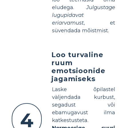
eludega.
Julgustage
lugupidavat
eriarvamust
, et
süvendada mõistmist.
Loo turvaline
ruum
emotsioonide
jagamiseks
Laske õpilastel
väljendada kurbust,
segadust või
4
ebamugavust ilma
katkestusteta.
Normeerige suuri