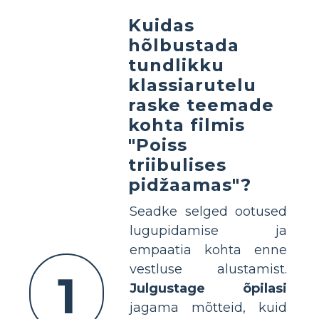
Kuidas
hõlbustada
tundlikku
klassiarutelu
raske teemade
kohta filmis
"Poiss
triibulises
pidžaamas"?
Seadke selged ootused
lugupidamise ja
empaatia kohta enne
vestluse alustamist.
1
Julgustage õpilasi
jagama mõtteid, kuid