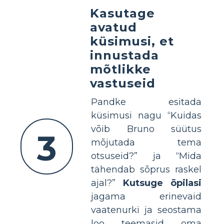
Kasutage
avatud
küsimusi, et
innustada
mõtlikke
vastuseid
Pandke esitada
küsimusi nagu “Kuidas
võib Bruno süütus
3
mõjutada tema
otsuseid?” ja “Mida
tähendab sõprus raskel
ajal?”
Kutsuge õpilasi
jagama erinevaid
vaatenurki ja seostama
loo teemasid oma