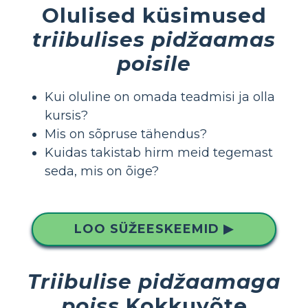
Olulised küsimused
triibulises pidžaamas
poisile
Kui oluline on omada teadmisi ja olla
kursis?
Mis on sõpruse tähendus?
Kuidas takistab hirm meid tegemast
seda, mis on õige?
LOO SÜŽEESKEEMID ▶
Triibulise pidžaamaga
poiss
Kokkuvõte