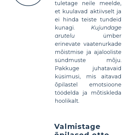
tuletage neile meelde,
et kuulavad aktiivselt ja
ei hinda teiste tundeid
kunagi.
Kujundage
arutelu
ümber
erinevate vaatenurkade
mõistmise ja ajalooliste
sündmuste mõju.
Pakkuge juhatavaid
küsimusi, mis aitavad
õpilastel emotsioone
töödelda ja mõtiskleda
hoolikalt.
Valmistage
õpilased ette