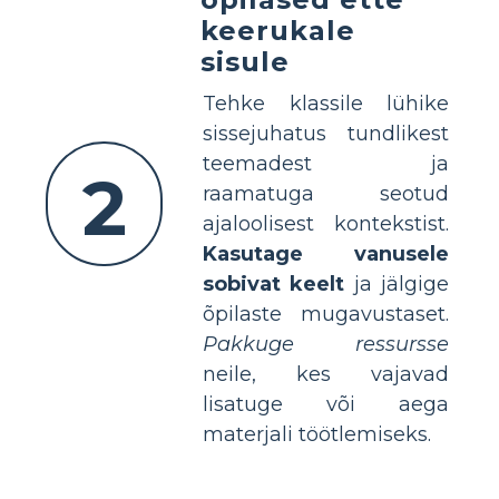
keerukale
sisule
Tehke klassile lühike
sissejuhatus tundlikest
teemadest ja
2
raamatuga seotud
ajaloolisest kontekstist.
Kasutage vanusele
sobivat keelt
ja jälgige
õpilaste mugavustaset.
Pakkuge ressursse
neile, kes vajavad
lisatuge või aega
materjali töötlemiseks.