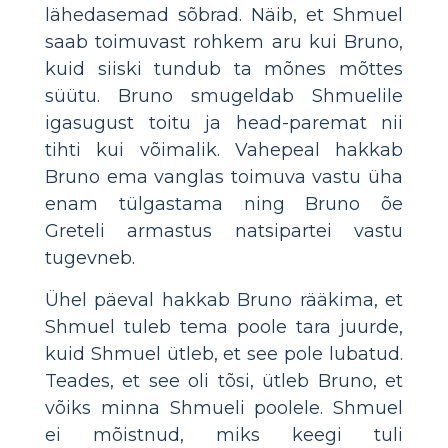
lähedasemad sõbrad. Näib, et Shmuel
saab toimuvast rohkem aru kui Bruno,
kuid siiski tundub ta mõnes mõttes
süütu. Bruno smugeldab Shmuelile
igasugust toitu ja head-paremat nii
tihti kui võimalik. Vahepeal hakkab
Bruno ema vanglas toimuva vastu üha
enam tülgastama ning Bruno õe
Greteli armastus natsipartei vastu
tugevneb.
Ühel päeval hakkab Bruno rääkima, et
Shmuel tuleb tema poole tara juurde,
kuid Shmuel ütleb, et see pole lubatud.
Teades, et see oli tõsi, ütleb Bruno, et
võiks minna Shmueli poolele. Shmuel
ei mõistnud, miks keegi tuli