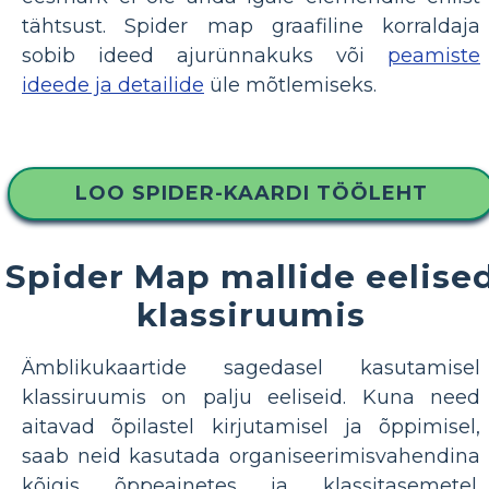
tähtsust. Spider map graafiline korraldaja
sobib ideed ajurünnakuks või
peamiste
ideede ja detailide
üle mõtlemiseks.
LOO SPIDER-KAARDI TÖÖLEHT
Spider Map mallide eelise
klassiruumis
Ämblikukaartide sagedasel kasutamisel
klassiruumis on palju eeliseid. Kuna need
aitavad õpilastel kirjutamisel ja õppimisel,
saab neid kasutada organiseerimisvahendina
kõigis õppeainetes ja klassitasemetel.