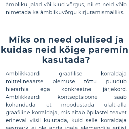
ämbliku jalad või kiud võrgus, nii et neid võib
nimetada ka ämblikuvõrgu kirjutamismalliks.
Miks on need olulised ja
kuidas neid kõige paremin
kasutada?
Ämblikkaardi graafilise korraldaja
mittelineaarse olemuse tõttu puudub
hierarhia ega konkreetne järjekord.
Ämblikkaardi kontseptsioone saab
kohandada, et moodustada ülalt-alla
graafiline korraldaja, mis aitab õpilastel teavet
erineval viisil kujutada, kuid selle korraldaja
eesmärk ei ole anda igale elemendile erilist