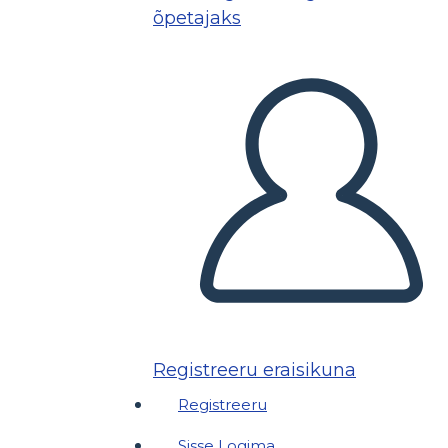
õpetajaks
Registreeru eraisikuna
Registreeru
Sisse Logima