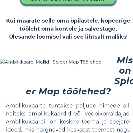
Kui määrate selle oma õpilastele, kopeerige
tööleht oma kontole ja salvestage.
Ülesande loomisel vali see lihtsalt malliks!
Mi
on
Spi
er Map töölehed?
Ämblikukaarte tuntakse paljude nimede all,
näiteks ämblikukaardid või veebikorraldajad.
Ämblikukaardil on keskne teema ja seejärel
ideed, mis hargnevad kesksest teemast nagu