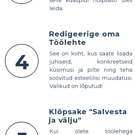
selle edaspidi hõlpsasti üles
leida.
Redigeerige oma
Töölehte
4
See on koht, kus saate lisada
juhiseid, konkreetseid
küsimusi ja pilte ning teha
soovitud esteetilisi muudatusi.
Valikud on lõputud!
Klõpsake "Salvesta
ja välju"
Kui olete töölehega