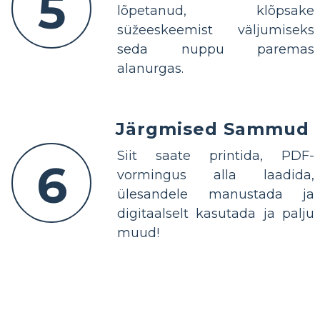
5
lõpetanud, klõpsake
süžeeskeemist väljumiseks
seda nuppu paremas
alanurgas.
Järgmised Sammud
Siit saate printida, PDF-
6
vormingus alla laadida,
ülesandele manustada ja
digitaalselt kasutada ja palju
muud!