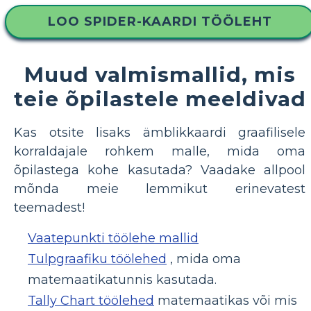
LOO SPIDER-KAARDI TÖÖLEHT
Muud valmismallid, mis
teie õpilastele meeldivad
Kas otsite lisaks ämblikkaardi graafilisele
korraldajale rohkem malle, mida oma
õpilastega kohe kasutada? Vaadake allpool
mõnda meie lemmikut erinevatest
teemadest!
Vaatepunkti töölehe mallid
Tulpgraafiku töölehed
, mida oma
matemaatikatunnis kasutada.
Tally Chart töölehed
matemaatikas või mis