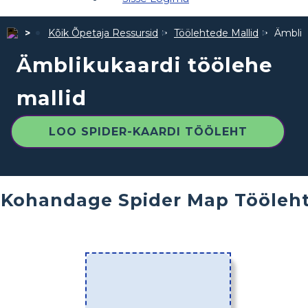
Kõik Õpetaja Ressursid
Töölehtede Mallid
Ämblik
Ämblikukaardi töölehe
mallid
LOO SPIDER-KAARDI TÖÖLEHT
Kohandage Spider Map Tööleht