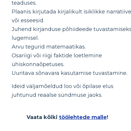
teaduses.
Plaanis kirjutada kirjalikult isiklikke narratiiv
või esseesid.
Juhend kirjanduse põhiideede tuvastamisek
lugemisel.
Arvu tegurid matemaatikas.
Osariigi või riigi faktide loetlemine
ühiskonnaõpetuses.
Uuritava sõnavara kasutamise tuvastamine.
Ideid väljamõeldud loo või õpilase elus
juhtunud reaalse sündmuse jaoks.
Vaata kõiki
töölehtede malle
!