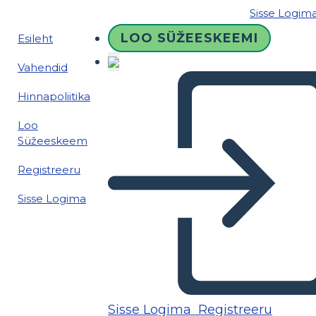
Sisse Logim
LOO SÜŽEESKEEMI
Esileht
Vahendid
Hinnapoliitika
Loo
Süžeeskeem
Registreeru
Sisse Logima
Sisse Logima
Registreeru