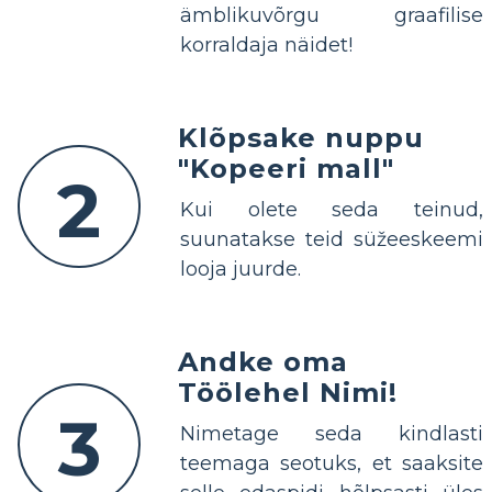
ämblikuvõrgu graafilise
korraldaja näidet!
Klõpsake nuppu
"Kopeeri mall"
2
Kui olete seda teinud,
suunatakse teid süžeeskeemi
looja juurde.
Andke oma
Töölehel Nimi!
3
Nimetage seda kindlasti
teemaga seotuks, et saaksite