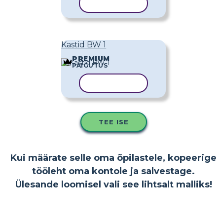
KOPEERI MALL
Kastid BW 1
PREMIUM
PAIGUTUS
KOPEERI MALL
TEE ISE
Kui määrate selle oma õpilastele, kopeerige
tööleht oma kontole ja salvestage.
Ülesande loomisel vali see lihtsalt malliks!