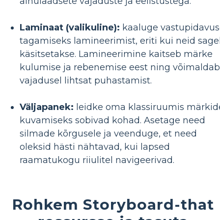
ainulaadsete vajaduste ja eelistustega.
Laminaat (valikuline):
kaaluge vastupidavus
tagamiseks lamineerimist, eriti kui neid sagel
käsitsetakse. Lamineerimine kaitseb märke
kulumise ja rebenemise eest ning võimaldab
vajadusel lihtsat puhastamist.
Väljapanek:
leidke oma klassiruumis märkid
kuvamiseks sobivad kohad. Asetage need
silmade kõrgusele ja veenduge, et need
oleksid hästi nähtavad, kui lapsed
raamatukogu riiulitel navigeerivad.
Rohkem Storyboard-that