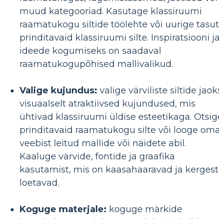
muud kategooriad. Kasutage klassiruumi
raamatukogu siltide töölehte või uurige tasu
prinditavaid klassiruumi silte. Inspiratsiooni j
ideede kogumiseks on saadaval
raamatukogupõhised mallivalikud.
Valige kujundus:
valige värviliste siltide jaok
visuaalselt atraktiivsed kujundused, mis
ühtivad klassiruumi üldise esteetikaga. Otsig
prinditavaid raamatukogu silte või looge om
veebist leitud mallide või näidete abil.
Kaaluge värvide, fontide ja graafika
kasutamist, mis on kaasahaaravad ja kergest
loetavad.
Koguge materjale:
koguge märkide