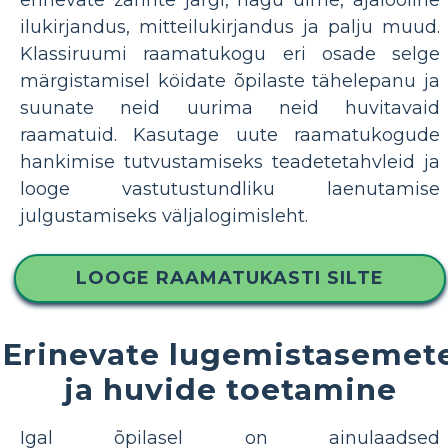
ilukirjandus, mitteilukirjandus ja palju muud.
Klassiruumi raamatukogu eri osade selge
märgistamisel köidate õpilaste tähelepanu ja
suunate neid uurima neid huvitavaid
raamatuid. Kasutage uute raamatukogude
hankimise tutvustamiseks teadetetahvleid ja
looge vastutustundliku laenutamise
julgustamiseks väljalogimisleht.
LOOGE RAAMATUKASTI SILTE
Erinevate lugemistasemet
ja huvide toetamine
Igal õpilasel on ainulaadsed