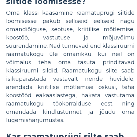
siltide loomisesse?
Oma klassi kaasamine raamatuprügi siltide
loomisesse pakub selliseid eeliseid nagu
omandiõiguse, seotuse, kriitilise mõtlemise,
koostöö, vastutuse ja mõjuvõimu
suurendamine. Nad tunnevad end klassiruumi
raamatukogu üle omanikku, kui neil on
võimalus teha oma tasuta prinditavad
klassiruumi sildid. Raamatukogu silte saab
isikupärastada vastavalt nende huvidele,
arendada kriitilise mõtlemise oskusi, teha
koostööd eakaaslastega, hakata vastutama
raamatukogu töökorralduse eest ning
omandada kindlustunnet ja jõudu oma
lugemisharjumustes.
Kas raamatuprügi silte saab