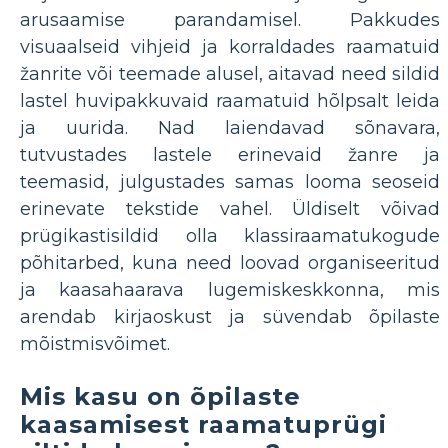
arusaamise parandamisel. Pakkudes
visuaalseid vihjeid ja korraldades raamatuid
žanrite või teemade alusel, aitavad need sildid
lastel huvipakkuvaid raamatuid hõlpsalt leida
ja uurida. Nad laiendavad sõnavara,
tutvustades lastele erinevaid žanre ja
teemasid, julgustades samas looma seoseid
erinevate tekstide vahel. Üldiselt võivad
prügikastisildid olla klassiraamatukogude
põhitarbed, kuna need loovad organiseeritud
ja kaasahaarava lugemiskeskkonna, mis
arendab kirjaoskust ja süvendab õpilaste
mõistmisvõimet.
Mis kasu on õpilaste
kaasamisest raamatuprügi