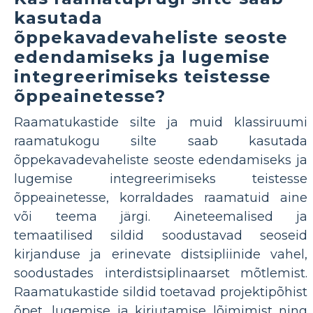
kasutada
õppekavadevaheliste seoste
edendamiseks ja lugemise
integreerimiseks teistesse
õppeainetesse?
Raamatukastide silte ja muid klassiruumi
raamatukogu silte saab kasutada
õppekavadevaheliste seoste edendamiseks ja
lugemise integreerimiseks teistesse
õppeainetesse, korraldades raamatuid aine
või teema järgi. Aineteemalised ja
temaatilised sildid soodustavad seoseid
kirjanduse ja erinevate distsipliinide vahel,
soodustades interdistsiplinaarset mõtlemist.
Raamatukastide sildid toetavad projektipõhist
õpet, lugemise ja kirjutamise lõimimist ning