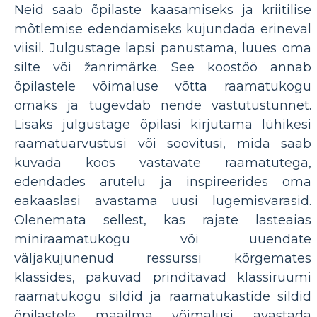
Neid saab õpilaste kaasamiseks ja kriitilise
mõtlemise edendamiseks kujundada erineval
viisil. Julgustage lapsi panustama, luues oma
silte või žanrimärke. See koostöö annab
õpilastele võimaluse võtta raamatukogu
omaks ja tugevdab nende vastutustunnet.
Lisaks julgustage õpilasi kirjutama lühikesi
raamatuarvustusi või soovitusi, mida saab
kuvada koos vastavate raamatutega,
edendades arutelu ja inspireerides oma
eakaaslasi avastama uusi lugemisvarasid.
Olenemata sellest, kas rajate lasteaias
miniraamatukogu või uuendate
väljakujunenud ressurssi kõrgemates
klassides, pakuvad prinditavad klassiruumi
raamatukogu sildid ja raamatukastide sildid
õpilastele maailma võimalusi avastada