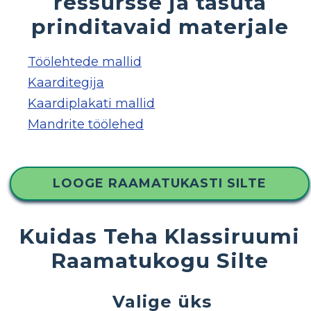
ressursse ja tasuta
prinditavaid materjale
Töölehtede mallid
Kaarditegija
Kaardiplakati mallid
Mandrite töölehed
LOOGE RAAMATUKASTI SILTE
Kuidas Teha Klassiruumi
Raamatukogu Silte
Valige üks