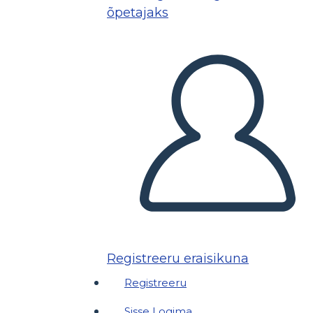
õpetajaks
Registreeru eraisikuna
Registreeru
Sisse Logima