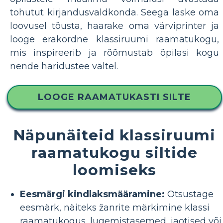
tohutut kirjandusvaldkonda. Seega laske oma
loovusel tõusta, haarake oma värviprinter ja
looge erakordne klassiruumi raamatukogu,
mis inspireerib ja rõõmustab õpilasi kogu
nende haridustee vältel.
LOOGE RAAMATUKASTI SILTE
Näpunäiteid klassiruumi
raamatukogu siltide
loomiseks
Eesmärgi kindlaksmääramine:
Otsustage
eesmärk, näiteks žanrite märkimine klassi
raamatukogus, lugemistasemed, jaotised või