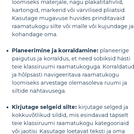
loomiseks materjale, nagu plakatitahvlid,
kartongid, markerid või värvilised pliiatsid.
Kasutage mugavuse huvides prinditavaid
raamatukogu silte või malle või kujundage ja
kohandage oma.
Planeerimine ja korraldamine:
planeerige
paigutus ja korraldus, et need sobiksid hästi
teie klassiruumi raamatukoguga. Korraldatu
ja hõlpsasti navigeeritava raamatukogu
loomiseks arvestage olemasoleva ruumi ja
siltide nähtavusega.
Kirjutage selgeid silte:
kirjutage selged ja
kokkuvõtlikud sildid, mis esindavad täpselt
teie klassiruumi raamatukogu kategooriaid
või jaotisi. Kasutage loetavat teksti ja oma