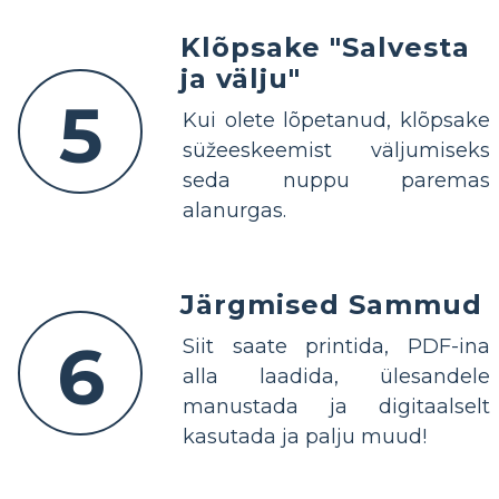
Klõpsake "Salvesta
ja välju"
5
Kui olete lõpetanud, klõpsake
süžeeskeemist väljumiseks
seda nuppu paremas
alanurgas.
Järgmised Sammud
6
Siit saate printida, PDF-ina
alla laadida, ülesandele
manustada ja digitaalselt
kasutada ja palju muud!