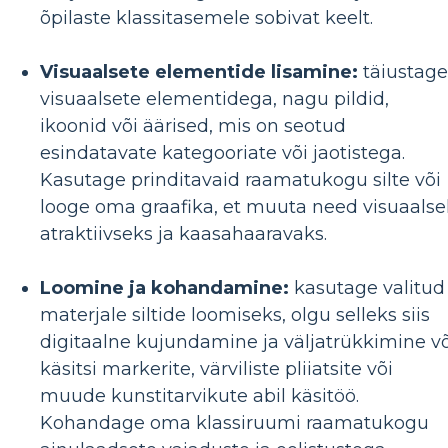
õpilaste klassitasemele sobivat keelt.
Visuaalsete elementide lisamine:
täiustage
visuaalsete elementidega, nagu pildid,
ikoonid või äärised, mis on seotud
esindatavate kategooriate või jaotistega.
Kasutage prinditavaid raamatukogu silte või
looge oma graafika, et muuta need visuaalse
atraktiivseks ja kaasahaaravaks.
Loomine ja kohandamine:
kasutage valitud
materjale siltide loomiseks, olgu selleks siis
digitaalne kujundamine ja väljatrükkimine võ
käsitsi markerite, värviliste pliiatsite või
muude kunstitarvikute abil käsitöö.
Kohandage oma klassiruumi raamatukogu