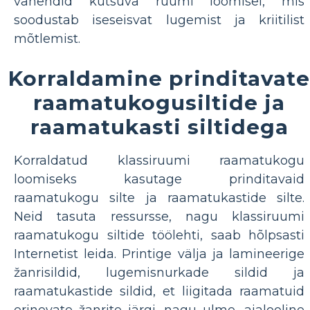
vahendid kutsuva ruumi loomisel, mis
soodustab iseseisvat lugemist ja kriitilist
mõtlemist.
Korraldamine prinditavate
raamatukogusiltide ja
raamatukasti siltidega
Korraldatud klassiruumi raamatukogu
loomiseks kasutage prinditavaid
raamatukogu silte ja raamatukastide silte.
Neid tasuta ressursse, nagu klassiruumi
raamatukogu siltide töölehti, saab hõlpsasti
Internetist leida. Printige välja ja lamineerige
žanrisildid, lugemisnurkade sildid ja
raamatukastide sildid, et liigitada raamatuid
erinevate žanrite järgi, nagu ulme, ajalooline