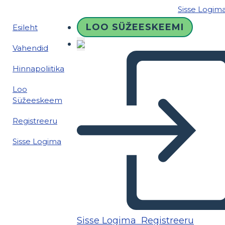
Sisse Logim
LOO SÜŽEESKEEMI
Esileht
Vahendid
Hinnapoliitika
Loo
Süžeeskeem
Registreeru
Sisse Logima
Sisse Logima
Registreeru