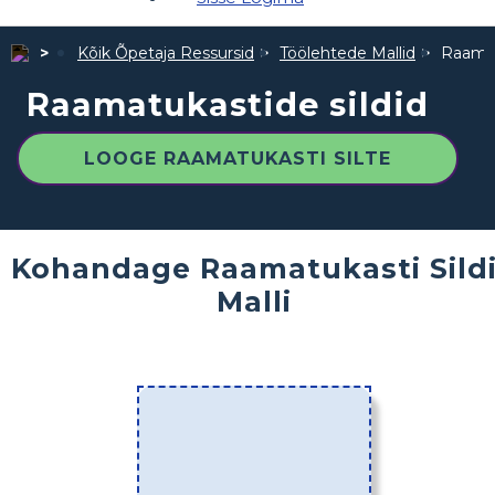
Kõik Õpetaja Ressursid
Töölehtede Mallid
Raamat
Raamatukastide sildid
LOOGE RAAMATUKASTI SILTE
Kohandage Raamatukasti Sild
Malli