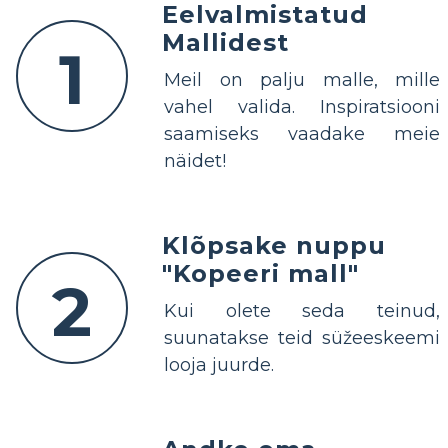
Eelvalmistatud
Mallidest
1
Meil on palju malle, mille
vahel valida. Inspiratsiooni
saamiseks vaadake meie
näidet!
Klõpsake nuppu
"Kopeeri mall"
2
Kui olete seda teinud,
suunatakse teid süžeeskeemi
looja juurde.