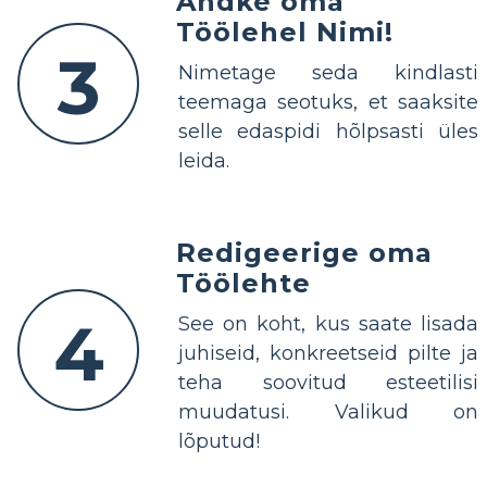
Andke oma
Töölehel Nimi!
3
Nimetage seda kindlasti
teemaga seotuks, et saaksite
selle edaspidi hõlpsasti üles
leida.
Redigeerige oma
Töölehte
4
See on koht, kus saate lisada
juhiseid, konkreetseid pilte ja
teha soovitud esteetilisi
muudatusi. Valikud on
lõputud!