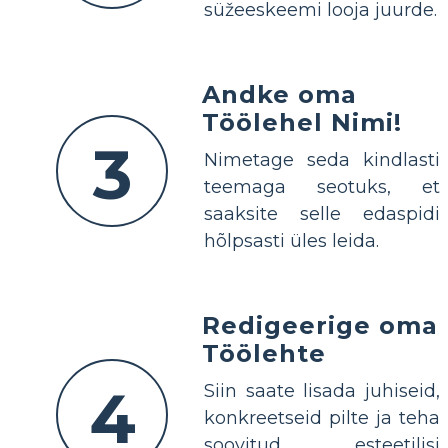
süžeeskeemi looja juurde.
Andke oma
Töölehel Nimi!
3
Nimetage seda kindlasti
teemaga seotuks, et
saaksite selle edaspidi
hõlpsasti üles leida.
Redigeerige oma
Töölehte
4
Siin saate lisada juhiseid,
konkreetseid pilte ja teha
soovitud esteetilisi