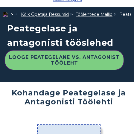
Kõik Õpetaja Ressursid
Töölehtede Mallid
Peateg
Peategelase ja
antagonisti tööslehed
LOOGE PEATEGELANE VS. ANTAGONIST
TÖÖLEHT
Kohandage Peategelase ja
Antagonisti Töölehti