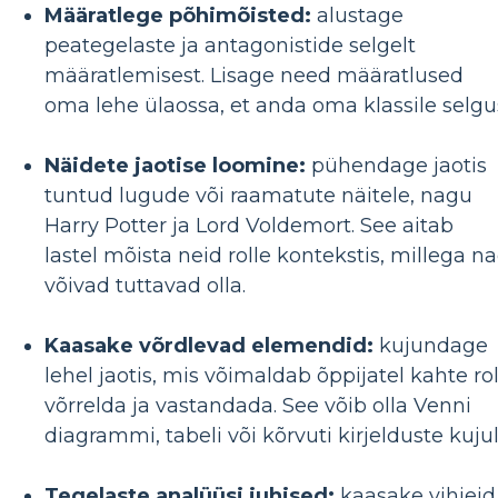
Määratlege põhimõisted:
alustage
peategelaste ja antagonistide selgelt
määratlemisest. Lisage need määratlused
oma lehe ülaossa, et anda oma klassile selgu
Näidete jaotise loomine:
pühendage jaotis
tuntud lugude või raamatute näitele, nagu
Harry Potter ja Lord Voldemort. See aitab
lastel mõista neid rolle kontekstis, millega n
võivad tuttavad olla.
Kaasake võrdlevad elemendid:
kujundage
lehel jaotis, mis võimaldab õppijatel kahte rol
võrrelda ja vastandada. See võib olla Venni
diagrammi, tabeli või kõrvuti kirjelduste kujul
Tegelaste analüüsi juhised:
kaasake vihjeid