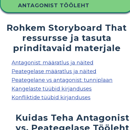
ANTAGONIST TÖÖLEHT
Rohkem Storyboard That
ressursse ja tasuta
prinditavaid materjale
Antagonist: määratlus ja näited
Peategelase määratlus ja näited
Peategelane vs antagonist: tunniplaan
Kangelaste tüübid kirjanduses
Konfliktide tüübid kirjanduses
Kuidas Teha Antagonist
vs. Peategelase Tööleht