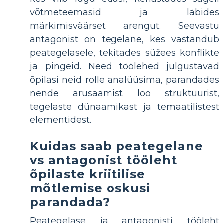
võtmeteemasid ja läbides
märkimisväärset arengut. Seevastu
antagonist on tegelane, kes vastandub
peategelasele, tekitades süžees konflikte
ja pingeid. Need töölehed julgustavad
õpilasi neid rolle analüüsima, parandades
nende arusaamist loo struktuurist,
tegelaste dünaamikast ja temaatilistest
elementidest.
Kuidas saab peategelane
vs antagonist tööleht
õpilaste kriitilise
mõtlemise oskusi
parandada?
Peategelase ja antagonisti tööleht