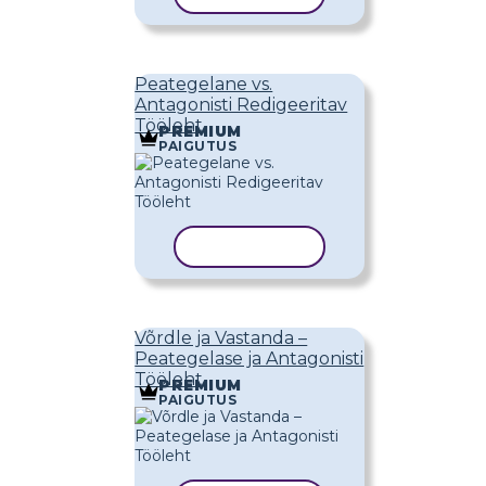
Peategelane vs.
Antagonisti Redigeeritav
Tööleht
PREMIUM
PAIGUTUS
KOPEERI MALL
Võrdle ja Vastanda –
Peategelase ja Antagonisti
Tööleht
PREMIUM
PAIGUTUS