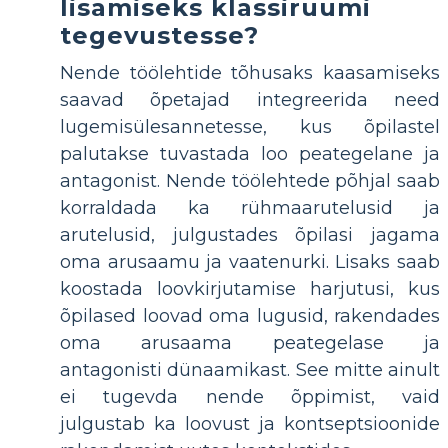
lisamiseks klassiruumi
tegevustesse?
Nende töölehtide tõhusaks kaasamiseks
saavad õpetajad integreerida need
lugemisülesannetesse, kus õpilastel
palutakse tuvastada loo peategelane ja
antagonist. Nende töölehtede põhjal saab
korraldada ka rühmaarutelusid ja
arutelusid, julgustades õpilasi jagama
oma arusaamu ja vaatenurki. Lisaks saab
koostada loovkirjutamise harjutusi, kus
õpilased loovad oma lugusid, rakendades
oma arusaama peategelase ja
antagonisti dünaamikast. See mitte ainult
ei tugevda nende õppimist, vaid
julgustab ka loovust ja kontseptsioonide