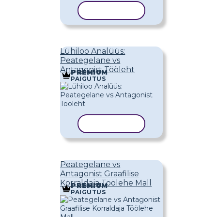
KOPEERI MALL
Lühiloo Analüüs:
Peategelane vs
Antagonist Tööleht
PREMIUM
PAIGUTUS
KOPEERI MALL
Peategelane vs
Antagonist Graafilise
Korraldaja Töölehe Mall
PREMIUM
PAIGUTUS