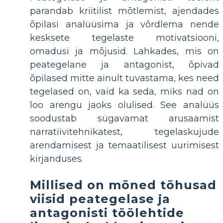
parandab kriitilist mõtlemist, ajendades
õpilasi analüüsima ja võrdlema nende
kesksete tegelaste motivatsiooni,
omadusi ja mõjusid. Lahkades, mis on
peategelane ja antagonist, õpivad
õpilased mitte ainult tuvastama, kes need
tegelased on, vaid ka seda, miks nad on
loo arengu jaoks olulised. See analüüs
soodustab sügavamat arusaamist
narratiivitehnikatest, tegelaskujude
arendamisest ja temaatilisest uurimisest
kirjanduses.
Millised on mõned tõhusad
viisid peategelase ja
antagonisti töölehtide