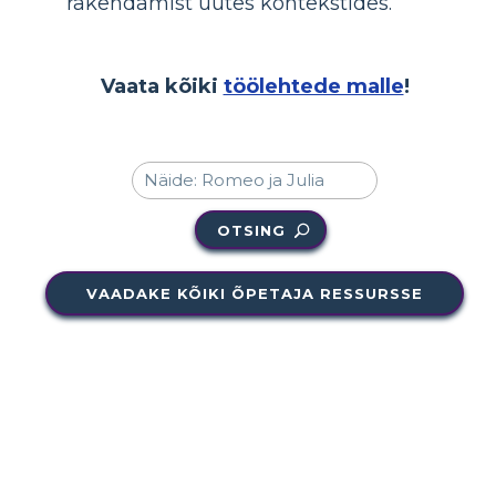
rakendamist uutes kontekstides.
Vaata kõiki
töölehtede malle
!
OTSING
VAADAKE KÕIKI ÕPETAJA RESSURSSE