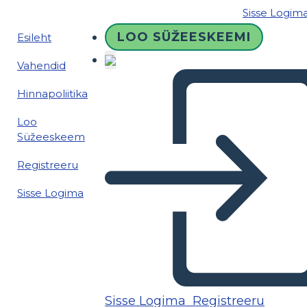
Sisse Logim
LOO SÜŽEESKEEMI
Esileht
Vahendid
Hinnapoliitika
Loo
Süžeeskeem
Registreeru
Sisse Logima
Sisse Logima
Registreeru