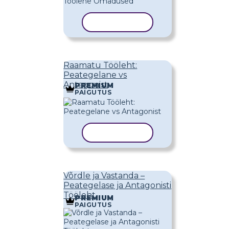
KOPEERI MALL
Raamatu Tööleht:
Peategelane vs
Antagonist
PREMIUM
PAIGUTUS
KOPEERI MALL
Võrdle ja Vastanda –
Peategelase ja Antagonisti
Tööleht
PREMIUM
PAIGUTUS