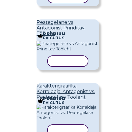
Peategelane vs
Antagonist Prinditav
Tööleht
PREMIUM
PAIGUTUS
KOPEERI MALL
Karakterigraafika
Korraldaja: Antagonist vs.
Peategelase Tööleht
PREMIUM
PAIGUTUS
KOPEERI MALL