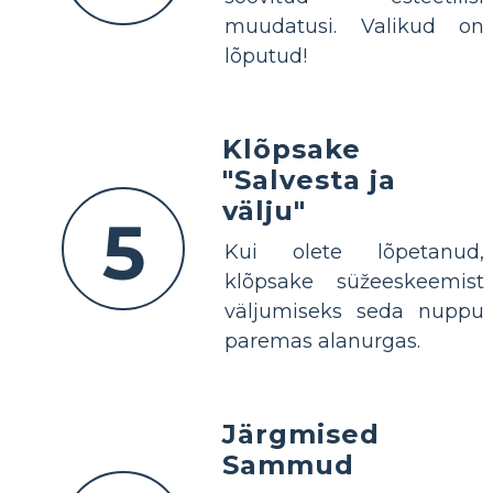
muudatusi. Valikud on
lõputud!
Klõpsake
"Salvesta ja
välju"
5
Kui olete lõpetanud,
klõpsake süžeeskeemist
väljumiseks seda nuppu
paremas alanurgas.
Järgmised
Sammud