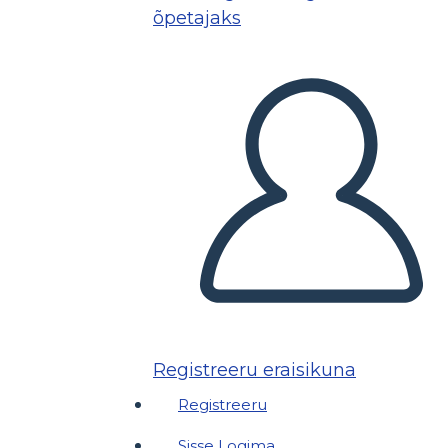
õpetajaks
Registreeru eraisikuna
Registreeru
Sisse Logima