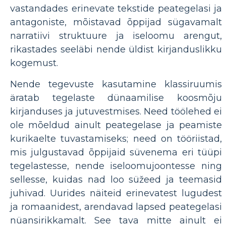
vastandades erinevate tekstide peategelasi ja
antagoniste, mõistavad õppijad sügavamalt
narratiivi struktuure ja iseloomu arengut,
rikastades seeläbi nende üldist kirjanduslikku
kogemust.
Nende tegevuste kasutamine klassiruumis
äratab tegelaste dünaamilise koosmõju
kirjanduses ja jutuvestmises. Need töölehed ei
ole mõeldud ainult peategelase ja peamiste
kurikaelte tuvastamiseks; need on tööriistad,
mis julgustavad õppijaid süvenema eri tüüpi
tegelastesse, nende iseloomujoontesse ning
sellesse, kuidas nad loo süžeed ja teemasid
juhivad. Uurides näiteid erinevatest lugudest
ja romaanidest, arendavad lapsed peategelasi
nüansirikkamalt. See tava mitte ainult ei