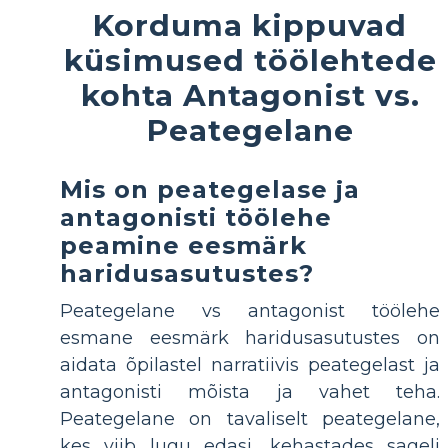
Korduma kippuvad
küsimused töölehtede
kohta Antagonist vs.
Peategelane
Mis on peategelase ja
antagonisti töölehe
peamine eesmärk
haridusasutustes?
Peategelane vs antagonist töölehe
esmane eesmärk haridusasutustes on
aidata õpilastel narratiivis peategelast ja
antagonisti mõista ja vahet teha.
Peategelane on tavaliselt peategelane,
kes viib lugu edasi, kehastades sageli