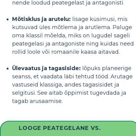
nende loodud peategelast ja antagonisti.
Mõtisklus ja arutelu:
lisage küsimusi, mis
kutsuvad üles mõtlema ja arutlema. Paluge
oma klassil mõelda, miks on lugudel sageli
peategelasi ja antagoniste ning kuidas need
rollid loole või romaanile kaasa aitavad.
Ülevaatus ja tagasiside:
lõpuks planeerige
seanss, et vaadata läbi tehtud tööd. Arutage
vastuseid klassiga, andes tagasisidet ja
selgitusi. See aitab õppimist tugevdada ja
tagab arusaamise.
LOOGE PEATEGELANE VS.