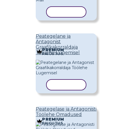
KOPEERI MALL
Peategelane ja
Antagonist
Graafikakorraldaja
PREMIUM
Töölehe Lugemisel
PAIGUTUS
KOPEERI MALL
Peategelase ja Antagonisti
Töölehe Omadused
PREMIUM
PAIGUTUS