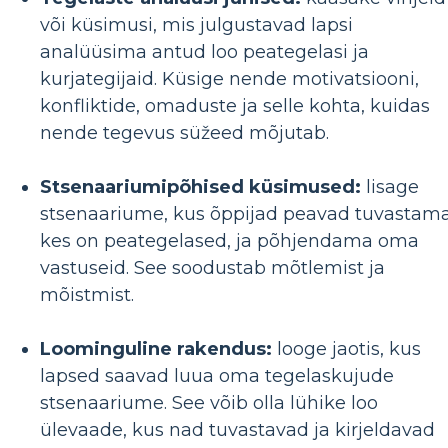
või küsimusi, mis julgustavad lapsi
analüüsima antud loo peategelasi ja
kurjategijaid. Küsige nende motivatsiooni,
konfliktide, omaduste ja selle kohta, kuidas
nende tegevus süžeed mõjutab.
Stsenaariumipõhised küsimused:
lisage
stsenaariume, kus õppijad peavad tuvastama
kes on peategelased, ja põhjendama oma
vastuseid. See soodustab mõtlemist ja
mõistmist.
Loominguline rakendus:
looge jaotis, kus
lapsed saavad luua oma tegelaskujude
stsenaariume. See võib olla lühike loo
ülevaade, kus nad tuvastavad ja kirjeldavad