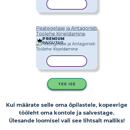
KOPEERI MALL
Peategelase ja Antagonisti
Töölehe Kirjeldamine
PREMIUM
PAIGUTUS
KOPEERI MALL
TEE ISE
Kui määrate selle oma õpilastele, kopeerige
tööleht oma kontole ja salvestage.
Ülesande loomisel vali see lihtsalt malliks!