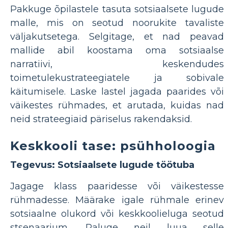
Pakkuge õpilastele tasuta sotsiaalsete lugude
malle, mis on seotud noorukite tavaliste
väljakutsetega. Selgitage, et nad peavad
mallide abil koostama oma sotsiaalse
narratiivi, keskendudes
toimetulekustrateegiatele ja sobivale
käitumisele. Laske lastel jagada paarides või
väikestes rühmades, et arutada, kuidas nad
neid strateegiaid päriselus rakendaksid.
Keskkooli tase: psühholoogia
Tegevus: Sotsiaalsete lugude töötuba
Jagage klass paaridesse või väikestesse
rühmadesse. Määrake igale rühmale erinev
sotsiaalne olukord või keskkoolieluga seotud
stsenaarium. Paluge neil luua selle