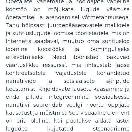
Õpetajate, vanemate ja hooldajate vaheline
koostöö on mõjukate lugude väärtuse
õpetamisel ja arendamisel võtmetähtsusega.
Tänu hõlpsasti juurdepääsetavatele mallidele
ja suhtluslugude loomise tööriistadele, mis on
Internetis saadaval, muutub oma suhtlusloo
loomine koostööks ja loominguliseks
ettevõtmiseks. Need tööriistad pakuvad
väärtuslikku ressurssi, mis lihtsustab lapse
konkreetsetele vajadustele kohandatud
narratiivide ja sotsiaalsete skriptide
koostamist. Kirjeldavate lausete kaasamine ja
enda piltide integreerimine sotsiaalsesse
narratiivi suurendab veelgi noorte õppijate
kaasatust ja mõistmist. See visuaalne element
on eriti oluline, kui püütakse aidata lastel
lugudes kujutatud stsenaariume