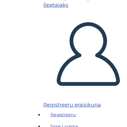
õpetajaks
Registreeru eraisikuna
Registreeru
Sisse Logima