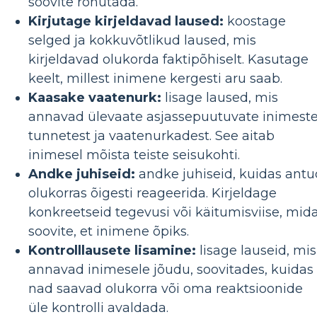
soovite rõhutada.
Kirjutage kirjeldavad laused:
koostage
selged ja kokkuvõtlikud laused, mis
kirjeldavad olukorda faktipõhiselt. Kasutage
keelt, millest inimene kergesti aru saab.
Kaasake vaatenurk:
lisage laused, mis
annavad ülevaate asjassepuutuvate inimest
tunnetest ja vaatenurkadest. See aitab
inimesel mõista teiste seisukohti.
Andke juhiseid:
andke juhiseid, kuidas antu
olukorras õigesti reageerida. Kirjeldage
konkreetseid tegevusi või käitumisviise, mid
soovite, et inimene õpiks.
Kontrolllausete lisamine:
lisage lauseid, mis
annavad inimesele jõudu, soovitades, kuidas
nad saavad olukorra või oma reaktsioonide
üle kontrolli avaldada.