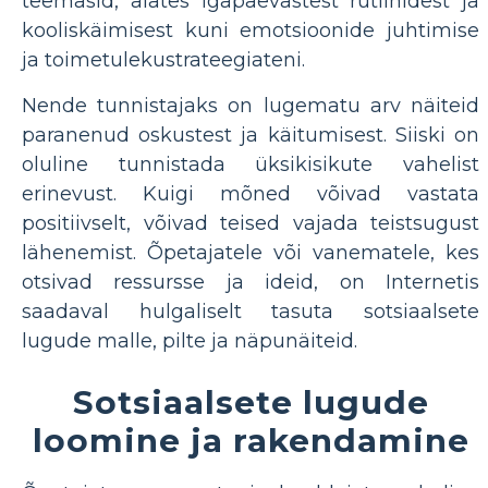
teemasid, alates igapäevastest rutiinidest ja
kooliskäimisest kuni emotsioonide juhtimise
ja toimetulekustrateegiateni.
Nende tunnistajaks on lugematu arv näiteid
paranenud oskustest ja käitumisest. Siiski on
oluline tunnistada üksikisikute vahelist
erinevust. Kuigi mõned võivad vastata
positiivselt, võivad teised vajada teistsugust
lähenemist. Õpetajatele või vanematele, kes
otsivad ressursse ja ideid, on Internetis
saadaval hulgaliselt tasuta sotsiaalsete
lugude malle, pilte ja näpunäiteid.
Sotsiaalsete lugude
loomine ja rakendamine