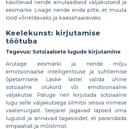
käsitlevad nende ainulaadseid väljakutseid ja
eesmärke. Lisage nende enda pilte, et muuta
lood võrreldavaks ja kaasahaaravaks.
Keelekunst: kirjutamise
töötuba
Tegevus: Sotsiaalsete lugude kirjutamine
Arutage eesmärki ja nende mõju
emotsionaalse intelligentsuse ja suhtlemise
õpetamisele. Laske lastel valida ühine
sotsiaalne olukord või emotsionaalne
väljakutse. Paluge neil kirjutada sotsiaalne
lugu selle väljakutsega silmitsi seisva inimese
vaatenurgast. Seejärel jagavad lapsed oma
lugusid ja annavad tagasisidet, et parandada
empaatiat ja mõistmist.