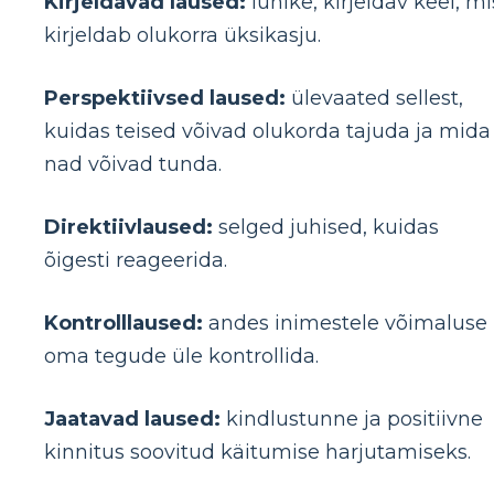
Kirjeldavad laused:
lühike, kirjeldav keel, mi
kirjeldab olukorra üksikasju.
Perspektiivsed laused:
ülevaated sellest,
kuidas teised võivad olukorda tajuda ja mida
nad võivad tunda.
Direktiivlaused:
selged juhised, kuidas
õigesti reageerida.
Kontrolllaused:
andes inimestele võimaluse
oma tegude üle kontrollida.
Jaatavad laused:
kindlustunne ja positiivne
kinnitus soovitud käitumise harjutamiseks.