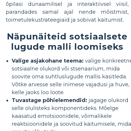
õpilasi dünaamilisel ja interaktiivsel viisil,
parandades samal ajal nende mõistmist,
toimetulekustrateegiaid ja sobivat käitumist.
Näpunäiteid sotsiaalsete
lugude malli loomiseks
Valige asjakohane teema:
valige konkreetn
sotsiaalne olukord või stsenaarium, mida
soovite oma suhtluslugude mallis käsitleda.
Võtke arvesse selle inimese vajadusi ja huve,
kelle jaoks loo loote.
Tuvastage põhielemendid:
jagage olukord
selle olulisteks komponentideks. Mõelge
kaasatud emotsioonidele, võimalikele
reaktsioonidele ja soovitud käitumisele, mid