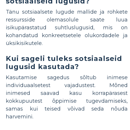
sotsiaalseid lugusid?
Tänu sotsiaalsete lugude mallide ja rohkete
ressursside olemasolule saate luua
isikupärastatud suhtluslugusid, mis on
kohandatud konkreetsetele olukordadele ja
üksikisikutele.
Kui sageli tuleks sotsiaalseid
lugusid kasutada?
Kasutamise sagedus sõltub inimese
individuaalsetest vajadustest. Mõned
inimesed saavad kasu korrapärasest
kokkupuutest õppimise tugevdamiseks,
samas kui teised võivad seda nõuda
harvemini.