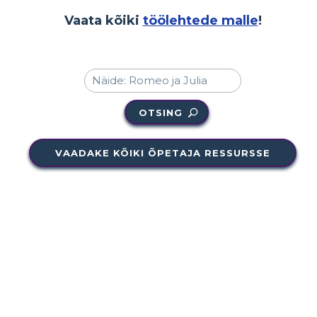
Vaata kõiki
töölehtede malle
!
OTSING
VAADAKE KÕIKI ÕPETAJA RESSURSSE