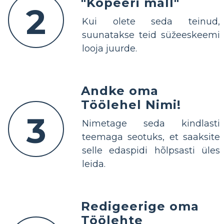
"Kopeeri mall"
2
Kui olete seda teinud,
suunatakse teid süžeeskeemi
looja juurde.
Andke oma
Töölehel Nimi!
3
Nimetage seda kindlasti
teemaga seotuks, et saaksite
selle edaspidi hõlpsasti üles
leida.
Redigeerige oma
Töölehte