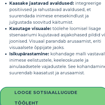
Kaasake jaatavad avaldused:
integreerige
positiivsed ja rahustavad avaldused, et
suurendada inimese enesekindlust ja
julgustada soovitud käitumist.
Kasutage visuaale:
töölehe loomisel lisage
stsenaariumi kujutavad asjakohased pildid v
joonised. Visuaal parandab arusaamist, eriti
visuaalsete õppijate jaoks.
Isikupärastamine:
kohandage malli vastaval
inimese eelistustele, keeleoskusele ja
ainulaadsetele vajadustele. See kohandamin
suurendab kaasatust ja arusaamist.
LOOGE SOTSIAALLUGUDE
TÖÖLEHT