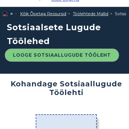
Kõik Õpetaja Ressursid
Töölehtede Mallid
Sotsia
Sotsiaalsete Lugude
Töölehed
LOOGE SOTSIAALLUGUDE TÖÖLEHT
Kohandage Sotsiaallugude
Töölehti