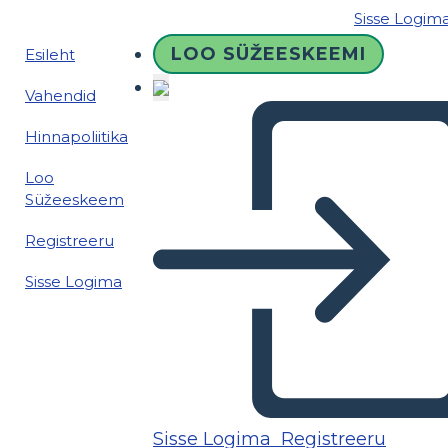
Sisse Logim
LOO SÜŽEESKEEMI
Esileht
Vahendid
Hinnapoliitika
Loo
Süžeeskeem
Registreeru
Sisse Logima
Sisse Logima
Registreeru