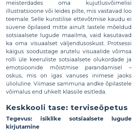
meisterdades oma kujutlusvõimelisi
illustratsioone või leides pilte, mis vastavad loo
teemale. Selle kunstilise ettevõtmise kaudu ei
süvene õpilased mitte ainult lastele mõeldud
sotsiaalsete lugude maailma, vaid kasutavad
ka oma visuaalset väljendusoskust. Protsessi
käigus soodustage arutelu visuaalide võimsa
rolli üle keeruliste sotsiaalsete olukordade ja
emotsioonide mõistmise parandamisel –
oskus, mis on igas vanuses inimese jaoks
ülioluline. Viimase sammuna andke õpilastele
võimalus end uhkelt klassile esitleda.
Keskkooli tase: terviseõpetus
Tegevus: isiklike sotsiaalsete lugude
kirjutamine