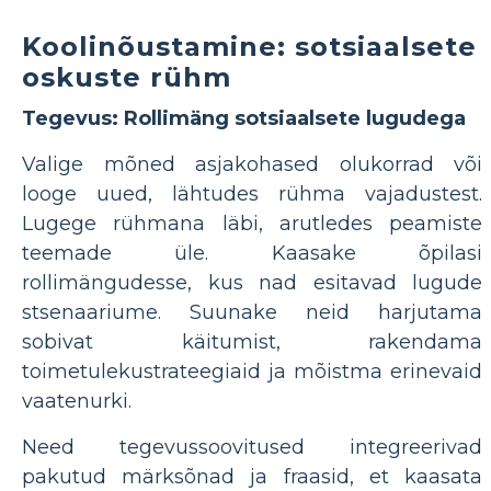
Koolinõustamine: sotsiaalsete
oskuste rühm
Tegevus: Rollimäng sotsiaalsete lugudega
Valige mõned asjakohased olukorrad või
looge uued, lähtudes rühma vajadustest.
Lugege rühmana läbi, arutledes peamiste
teemade üle. Kaasake õpilasi
rollimängudesse, kus nad esitavad lugude
stsenaariume. Suunake neid harjutama
sobivat käitumist, rakendama
toimetulekustrateegiaid ja mõistma erinevaid
vaatenurki.
Need tegevussoovitused integreerivad
pakutud märksõnad ja fraasid, et kaasata