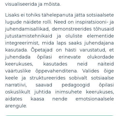
visualiseerida ja mõista.
Lisaks ei tohiks tähelepanuta jätta sotsiaalsete
lugude näidete rolli. Need on inspiratsiooni- ja
juhendamisallikad, demonstreerides tõhusaid
jutustamistehnikaid ja oluliste elementide
integreerimist, mida laps saaks juhendajana
kasutada. Õpetajad on hästi varustatud, et
juhendada õpilasi erinevate olukordade
keerukuses, kasutades neid näiteid
väärtuslike õppevahenditena. Valides õige
keele ja struktureerides sobivalt sotsiaalse
narratiivi, saavad pedagoogid õpilasi
oskuslikult juhtida inimsuhete keerukuses,
aidates kaasa nende emotsionaalsele
arengule.