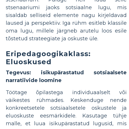
stsenaariumi jaoks sotsiaalne lugu, mis
sisaldab selliseid elemente nagu kirjeldavad
laused ja perspektiiv. Iga rühm esitleb klassile
oma lugu, millele järgneb arutelu loos esile
tõstetud strateegiate ja oskuste üle.
Eripedagoogikaklass:
Eluoskused
Tegevus: isikupärastatud sotsiaalsete
narratiivide loomine
Töötage õpilastega individuaalselt või
väikestes rühmades. Keskenduge nende
konkreetsetele sotsiaalsetele oskustele ja
eluoskuste eesmärkidele. Kasutage tühje
malle, et luua isikupärastatud lugusid, mis