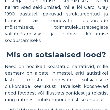
teistega suhtlemise keerukuses. Need
narratiivsed sekkumised, mille lõi Carol Gray
1990. aastatel, pakuvad struktureeritud ja
tõhusat viisi erinevate olukordade
mõistmiseks, toimetulekustrateegiate
väljatöötamiseks ja sobiva käitumise
soodustamiseks.
Mis on sotsiaalsed lood?
Need on hoolikalt koostatud narratiivid, mille
eesmärk on aidata inimestel, eriti autistlikel
lastel, mõista erinevate sotsiaalsete
olukordade keerukust. Tavaliselt koosnevad
need fotodest või illustratsioonidest ja tekstist
ning mitmest põhikomponendist, sealhulgas: