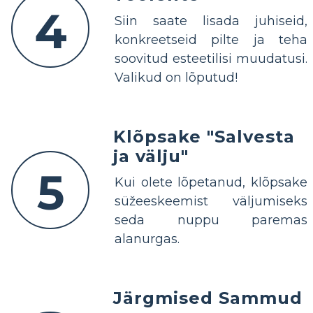
4
Siin saate lisada juhiseid,
konkreetseid pilte ja teha
soovitud esteetilisi muudatusi.
Valikud on lõputud!
Klõpsake "Salvesta
ja välju"
5
Kui olete lõpetanud, klõpsake
süžeeskeemist väljumiseks
seda nuppu paremas
alanurgas.
Järgmised Sammud