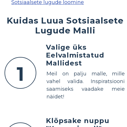
Sotsiaalsete lugude loomine
Kuidas Luua Sotsiaalsete
Lugude Malli
Valige üks
Eelvalmistatud
Mallidest
1
Meil on palju malle, mille
vahel valida. Inspiratsiooni
saamiseks vaadake meie
näidet!
Klõpsake nuppu