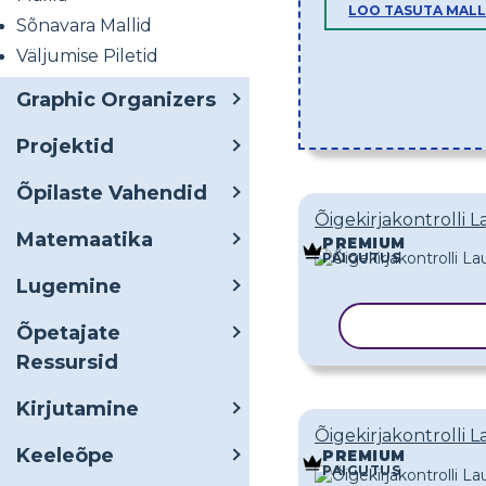
LOO TASUTA MAL
Sõnavara Mallid
Väljumise Piletid
Graphic Organizers
Projektid
Õpilaste Vahendid
Õigekirjakontrolli L
Matemaatika
PREMIUM
PAIGUTUS
Lugemine
KOPEERI MA
Õpetajate
Ressursid
Kirjutamine
Õigekirjakontrolli 
Keeleõpe
PREMIUM
PAIGUTUS