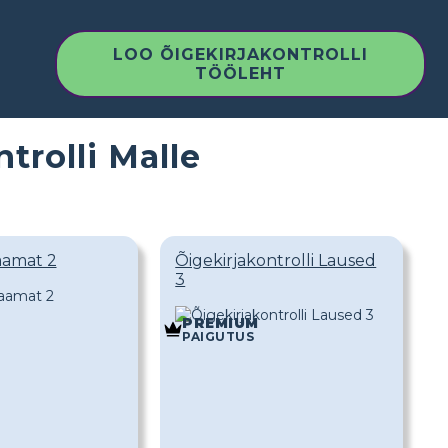
LOO ÕIGEKIRJAKONTROLLI
TÖÖLEHT
trolli Malle
aamat 2
Õigekirjakontrolli Laused
3
PREMIUM
PAIGUTUS