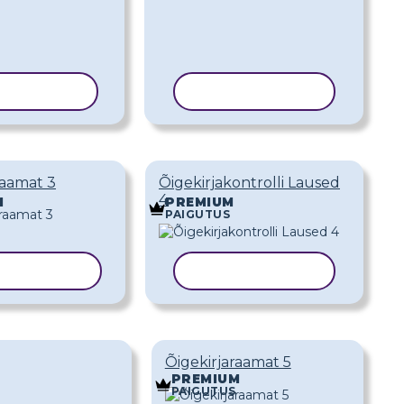
ERI MALL
KOPEERI MALL
raamat 3
Õigekirjakontrolli Laused
4
M
PREMIUM
PAIGUTUS
ERI MALL
KOPEERI MALL
Õigekirjaraamat 5
PREMIUM
PAIGUTUS