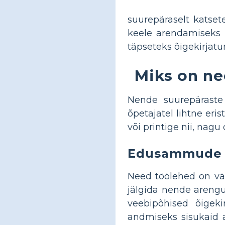
suurepäraselt katset
keele arendamiseks 
täpseteks õigekirjatu
Miks on ne
Nende suurepäraste 
õpetajatel lihtne eri
või printige nii, nagu 
Edusammude h
Need töölehed on vää
jälgida nende arengut
veebipõhised õigeki
andmiseks sisukaid