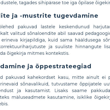
dustele, tagades sihipärase toe iga õpilase õigeki
lite ja -mustrite tugevdamine
töölehed pakuvad lastele keskendunud harjutam
kalt valitud sõnaloendite abil saavad pedagoogi
 erineva kirjapildiga, kuid sama hääldusega sõna
 korrektuuriharjutuste ja suuliste hinnangute 
da õigekirja mitmes kontekstis.
damine ja õppestrateegiad
id pakuvad kahekordset kasu, mitte ainult ei p
rinevaid sõnavalikuid, tutvustame õppijatele u
dust ja kasutamist. Lisaks saame pakkuda 
iteks mäluseadmete kasutamine, isiklike õigekirja
bis.