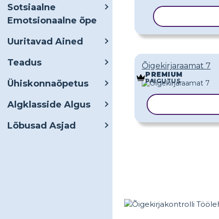
Sotsiaalne
KOPEERI M
Emotsionaalne õpe
Uuritavad Ained
Teadus
Õigekirjaraamat 7
PREMIUM
PAIGUTUS
Ühiskonnaõpetus
Algklasside Algus
KOPEERI MAL
Lõbusad Asjad