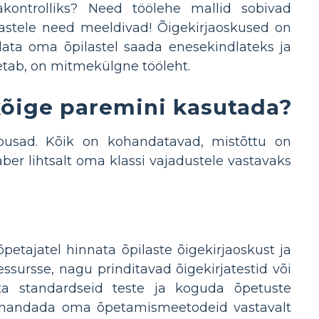
kontrolliks? Need töölehe mallid sobivad
ilastele need meeldivad! Õigekirjaoskused on
ata oma õpilastel saada enesekindlateks ja
oetab, on mitmekülgne tööleht.
 kõige paremini kasutada?
lõbusad. Kõik on kohandatavad, mistõttu on
ber lihtsalt oma klassi vajadustele vastavaks
tajatel hinnata õpilaste õigekirjaoskust ja
essursse, nagu prinditavad õigekirjatestid või
ata standardseid teste ja koguda õpetuste
ohandada oma õpetamismeetodeid vastavalt