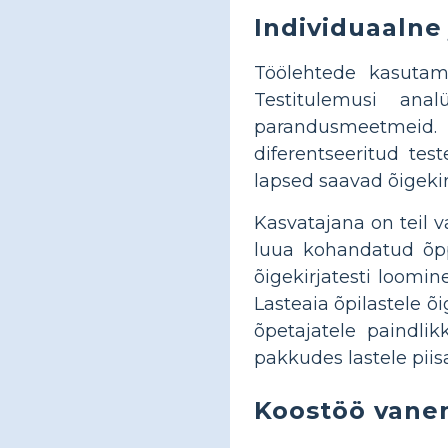
Individuaalne
Töölehtede kasutam
Testitulemusi an
parandusmeetmeid. 
diferentseeritud test
lapsed saavad õigeki
Kasvatajana on teil v
luua kohandatud õpp
õigekirjatesti loomin
Lasteaia õpilastele õ
õpetajatele paindli
pakkudes lastele pii
Koostöö vane