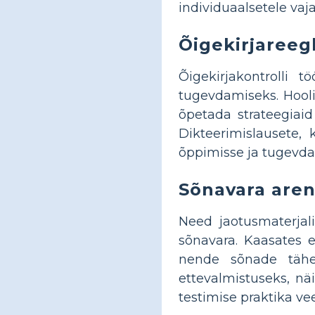
individuaalsetele vaja
Õigekirjareeg
Õigekirjakontrolli 
tugevdamiseks. Hooli
õpetada strateegiaid
Dikteerimislausete,
õppimisse ja tugevda
Sõnavara aren
Need jaotusmaterjal
sõnavara. Kaasates e
nende sõnade tähen
ettevalmistuseks, nä
testimise praktika vee