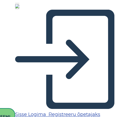
O
Sisse Logima
Registreeru õpetajaks
EEMI