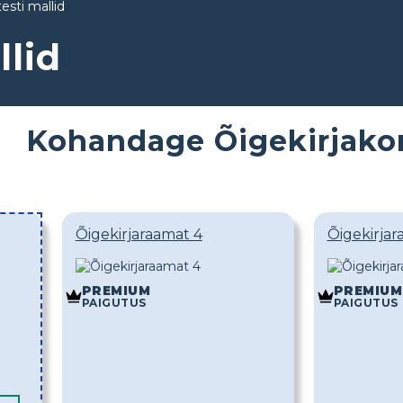
testi mallid
llid
Kohandage Õigekirjakon
Õigekirjaraamat 4
Õigekirjar
PREMIUM
PREMIUM
PAIGUTUS
PAIGUTUS