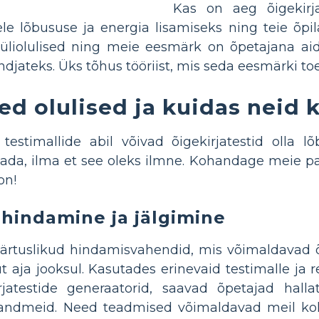
Kas on aeg õigekirja
ele lõbususe ja energia lisamiseks ning teie õp
üliolulised ning meie eesmärk on õpetajana aid
ndjateks. Üks tõhus tööriist, mis seda eesmärki t
ed olulised ja kuidas neid
testimallide abil võivad õigekirjatestid olla 
stada, ilma et see oleks ilmne. Kohandage meie pa
on!
indamine ja jälgimine
rtuslikud hindamisvahendid, mis võimaldavad õpe
 aja jooksul. Kasutades erinevaid testimalle ja r
rjatestide generaatorid, saavad õpetajad hall
 andmeid. Need teadmised võimaldavad meil k