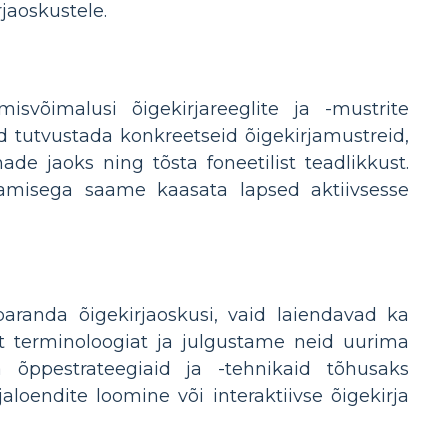
rjaoskustele.
isvõimalusi õigekirjareeglite ja -mustrite
d tutvustada konkreetseid õigekirjamustreid,
de jaoks ning tõsta foneetilist teadlikkust.
lisamisega saame kaasata lapsed aktiivsesse
aranda õigekirjaoskusi, vaid laiendavad ka
ut terminoloogiat ja julgustame neid uurima
õppestrateegiaid ja -tehnikaid tõhusaks
loendite loomine või interaktiivse õigekirja