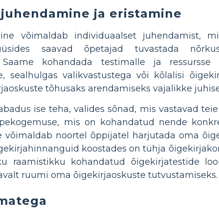
 juhendamine ja eristamine
ine võimaldab individuaalset juhendamist, mi
alüüsides saavad õpetajad tuvastada nõrk
Saame kohandada testimalle ja ressursse e
e, sealhulgas valikvastustega või kõlalisi õigek
rjaoskuste tõhusaks arendamiseks vajalikke juhise
abadus ise teha, valides sõnad, mis vastavad teie
ekogemuse, mis on kohandatud nende konkreet
e võimaldab noortel õppijatel harjutada oma õigek
igekirjahinnanguid koostades on tühja õigekirjak
kku raamistikku kohandatud õigekirjatestide l
savalt ruumi oma õigekirjaoskuste tutvustamiseks.
matega