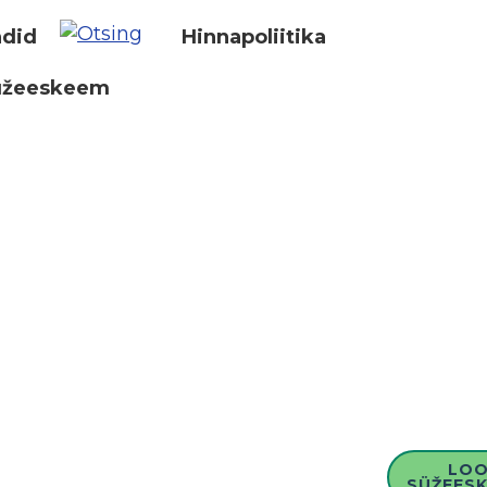
did
Hinnapoliitika
üžeeskeem
LO
SÜŽEESK