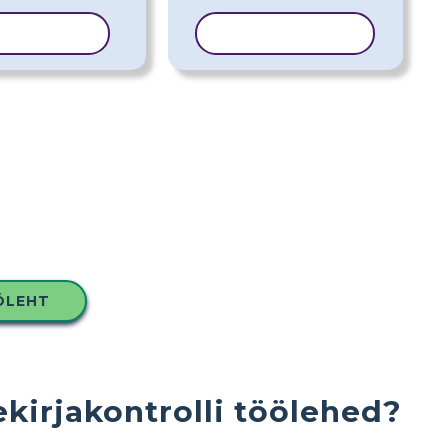
ERI MALL
KOPEERI MALL
ÖLEHT
ekirjakontrolli töölehed?