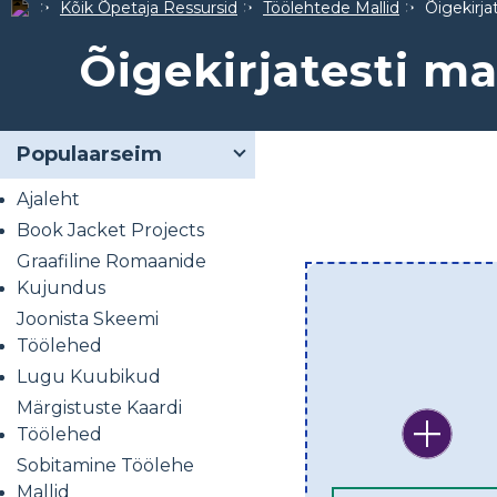
Kõik Õpetaja Ressursid
Töölehtede Mallid
Õigekirja
Õigekirjatesti ma
Populaarseim
Ajaleht
Book Jacket Projects
Graafiline Romaanide
Kujundus
Joonista Skeemi
Töölehed
Lugu Kuubikud
Märgistuste Kaardi
Töölehed
Sobitamine Töölehe
Mallid