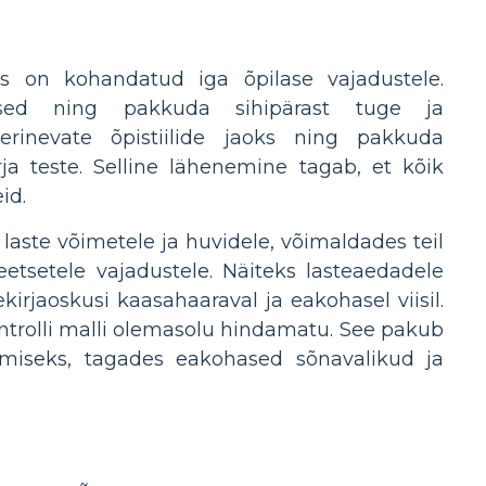
s on kohandatud iga õpilase vajadustele.
used ning pakkuda sihipärast tuge ja
rinevate õpistiilide jaoks ning pakkuda
irja teste. Selline lähenemine tagab, et kõik
id.
 laste võimetele ja huvidele, võimaldades teil
setele vajadustele. Näiteks lasteaedadele
irjaoskusi kaasahaaraval ja eakohasel viisil.
ontrolli malli olemasolu hindamatu. See pakub
oomiseks, tagades eakohased sõnavalikud ja