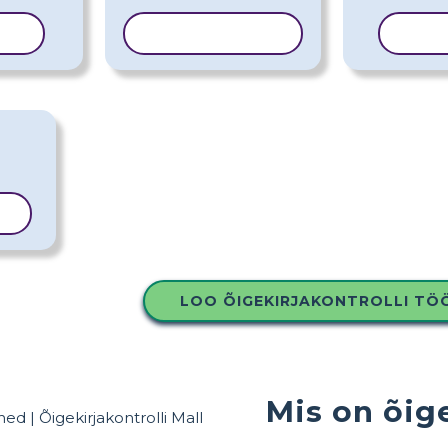
ALL
KOPEERI MALL
KOPE
L
LOO ÕIGEKIRJAKONTROLLI TÖ
Mis on õig