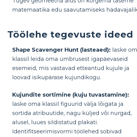
Tugev geomeetria alus on kõrgema taseme
matemaatika edu saavutamiseks hädavajalik
Töölehe tegevuste ideed
Shape Scavenger Hunt (lasteaed):
laske o
klassil leida oma ümbrusest igapäevaseid
esemeid, mis vastavad etteantud kujule ja
loovad isikupärase kujundikogu.
Kujundite sortimine (kuju tuvastamine):
laske oma klassil figuurid välja lõigata ja
sortida atribuutide, nagu küljed või nurgad,
alusel, luues sildistatud plakati.
Identifitseerimisvormi töölehed sobivad