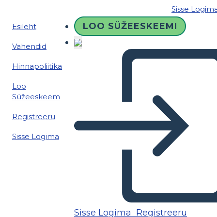
Sisse Logim
LOO SÜŽEESKEEMI
Esileht
Vahendid
Hinnapoliitika
Loo
Süžeeskeem
Registreeru
Sisse Logima
Sisse Logima
Registreeru