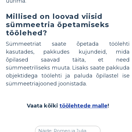
uurima.
Millised on loovad viisid
sümmeetria õpetamiseks
töölehed?
Sümmeetriat saate õpetada töölehti
kasutades, pakkudes kujundeid, mida
õpilased saavad täita, et need
sümmeetriliseks muuta. Lisaks saate pakkuda
objektidega töölehti ja paluda õpilastel ise
sümmeetriajooned joonistada.
Vaata kõiki
töölehtede malle
!