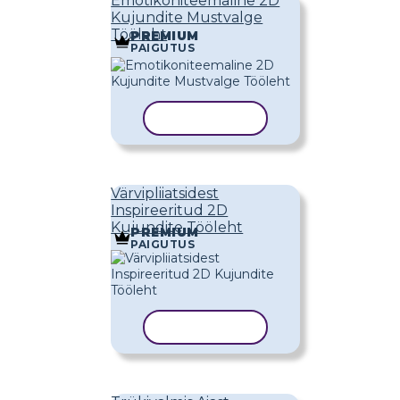
Emotikoniteemaline 2D
Kujundite Mustvalge
Tööleht
PREMIUM
PAIGUTUS
KOPEERI MALL
Värvipliiatsidest
Inspireeritud 2D
Kujundite Tööleht
PREMIUM
PAIGUTUS
KOPEERI MALL