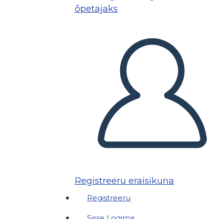
õpetajaks
Registreeru eraisikuna
Registreeru
Sisse Logima