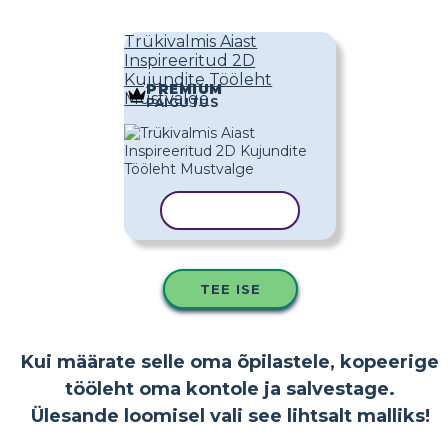
Trükivalmis Aiast
Inspireeritud 2D
Kujundite Tööleht
PREMIUM
Mustvalge
PAIGUTUS
KOPEERI MALL
TEE ISE
Kui määrate selle oma õpilastele, kopeerige
tööleht oma kontole ja salvestage.
Ülesande loomisel vali see lihtsalt malliks!