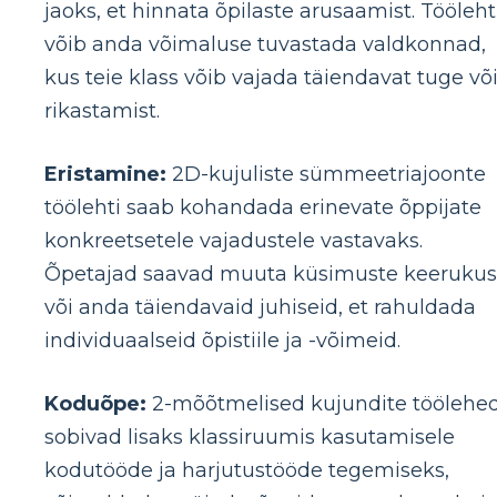
jaoks, et hinnata õpilaste arusaamist. Tööleht
võib anda võimaluse tuvastada valdkonnad,
kus teie klass võib vajada täiendavat tuge võ
rikastamist.
Eristamine:
2D-kujuliste sümmeetriajoonte
töölehti saab kohandada erinevate õppijate
konkreetsetele vajadustele vastavaks.
Õpetajad saavad muuta küsimuste keerukus
või anda täiendavaid juhiseid, et rahuldada
individuaalseid õpistiile ja -võimeid.
Koduõpe:
2-mõõtmelised kujundite töölehe
sobivad lisaks klassiruumis kasutamisele
kodutööde ja harjutustööde tegemiseks,