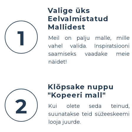
Valige üks
Eelvalmistatud
Mallidest
1
Meil on palju malle, mille
vahel valida. Inspiratsiooni
saamiseks vaadake meie
näidet!
Klõpsake nuppu
"Kopeeri mall"
2
Kui olete seda teinud,
suunatakse teid süžeeskeemi
looja juurde.