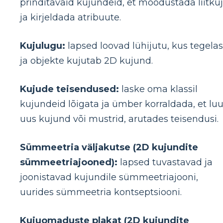
prinditavaid kujundeid, et moodustada liitku
ja kirjeldada atribuute.
Kujulugu:
lapsed loovad lühijutu, kus tegelas
ja objekte kujutab 2D kujund.
Kujude teisendused:
laske oma klassil
kujundeid lõigata ja ümber korraldada, et lu
uus kujund või mustrid, arutades teisendusi.
Sümmeetria väljakutse (2D kujundite
sümmeetriajooned):
lapsed tuvastavad ja
joonistavad kujundile sümmeetriajooni,
uurides sümmeetria kontseptsiooni.
Kujuomaduste plakat (2D kujundite