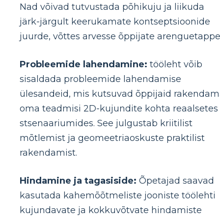
Nad võivad tutvustada põhikuju ja liikuda
järk-järgult keerukamate kontseptsioonide
juurde, võttes arvesse õppijate arenguetappe
Probleemide lahendamine:
tööleht võib
sisaldada probleemide lahendamise
ülesandeid, mis kutsuvad õppijaid rakenda
oma teadmisi 2D-kujundite kohta reaalsetes
stsenaariumides. See julgustab kriitilist
mõtlemist ja geomeetriaoskuste praktilist
rakendamist.
Hindamine ja tagasiside:
Õpetajad saavad
kasutada kahemõõtmeliste jooniste töölehti
kujundavate ja kokkuvõtvate hindamiste