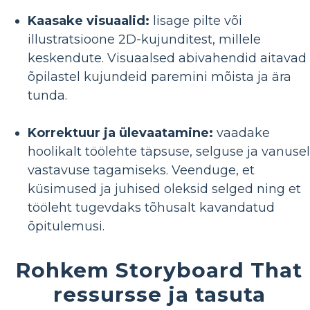
Kaasake visuaalid:
lisage pilte või
illustratsioone 2D-kujunditest, millele
keskendute. Visuaalsed abivahendid aitavad
õpilastel kujundeid paremini mõista ja ära
tunda.
Korrektuur ja ülevaatamine:
vaadake
hoolikalt töölehte täpsuse, selguse ja vanuse
vastavuse tagamiseks. Veenduge, et
küsimused ja juhised oleksid selged ning et
tööleht tugevdaks tõhusalt kavandatud
õpitulemusi.
Rohkem Storyboard That
ressursse ja tasuta