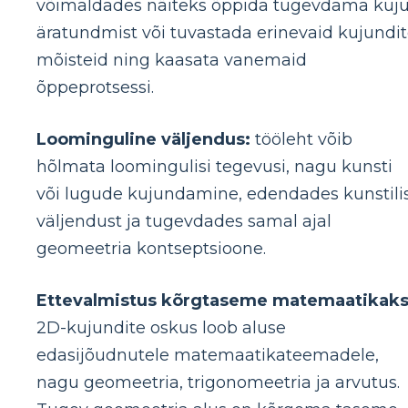
võimaldades näiteks õppida tugevdama kuj
äratundmist või tuvastada erinevaid kujundi
mõisteid ning kaasata vanemaid
õppeprotsessi.
Loominguline väljendus:
tööleht võib
hõlmata loomingulisi tegevusi, nagu kunsti
või lugude kujundamine, edendades kunstili
väljendust ja tugevdades samal ajal
geomeetria kontseptsioone.
Ettevalmistus kõrgtaseme matemaatikaks
2D-kujundite oskus loob aluse
edasijõudnutele matemaatikateemadele,
nagu geomeetria, trigonomeetria ja arvutus.