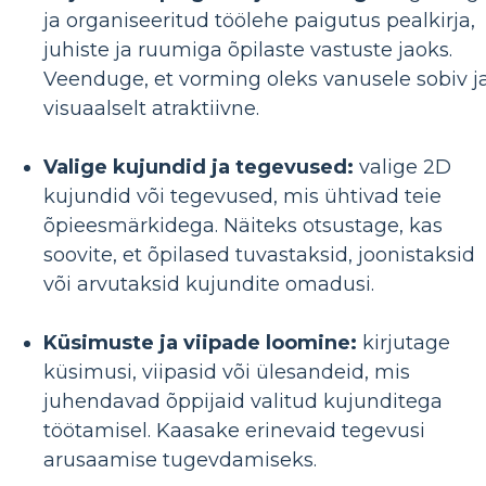
ja organiseeritud töölehe paigutus pealkirja,
juhiste ja ruumiga õpilaste vastuste jaoks.
Veenduge, et vorming oleks vanusele sobiv j
visuaalselt atraktiivne.
Valige kujundid ja tegevused:
valige 2D
kujundid või tegevused, mis ühtivad teie
õpieesmärkidega. Näiteks otsustage, kas
soovite, et õpilased tuvastaksid, joonistaksid
või arvutaksid kujundite omadusi.
Küsimuste ja viipade loomine:
kirjutage
küsimusi, viipasid või ülesandeid, mis
juhendavad õppijaid valitud kujunditega
töötamisel. Kaasake erinevaid tegevusi
arusaamise tugevdamiseks.