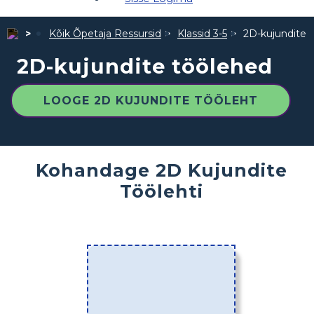
Kõik Õpetaja Ressursid
Klassid 3-5
2D-kujundite 
2D-kujundite töölehed
LOOGE 2D KUJUNDITE TÖÖLEHT
Kohandage 2D Kujundite
Töölehti