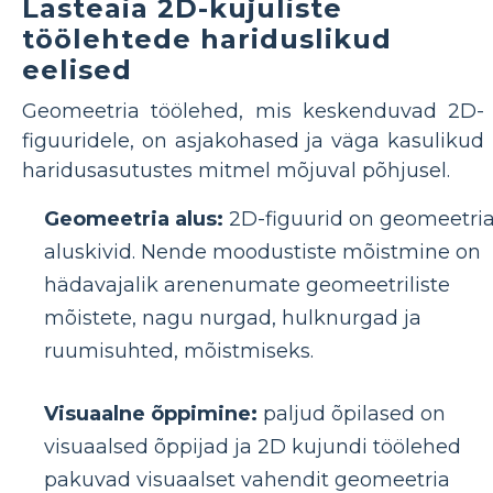
Lasteaia 2D-kujuliste
töölehtede hariduslikud
eelised
Geomeetria töölehed, mis keskenduvad 2D-
figuuridele, on asjakohased ja väga kasulikud
haridusasutustes mitmel mõjuval põhjusel.
Geomeetria alus:
2D-figuurid on geomeetri
aluskivid. Nende moodustiste mõistmine on
hädavajalik arenenumate geomeetriliste
mõistete, nagu nurgad, hulknurgad ja
ruumisuhted, mõistmiseks.
Visuaalne õppimine:
paljud õpilased on
visuaalsed õppijad ja 2D kujundi töölehed
pakuvad visuaalset vahendit geomeetria