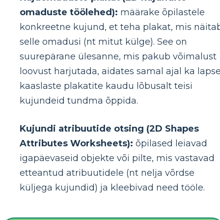
omaduste töölehed):
määrake õpilastele
konkreetne kujund, et teha plakat, mis näita
selle omadusi (nt mitut külge). See on
suurepärane ülesanne, mis pakub võimalust
loovust harjutada, aidates samal ajal ka lapse
kaaslaste plakatite kaudu lõbusalt teisi
kujundeid tundma õppida.
Kujundi atribuutide otsing (2D Shapes
Attributes Worksheets):
õpilased leiavad
igapäevaseid objekte või pilte, mis vastavad
etteantud atribuutidele (nt nelja võrdse
küljega kujundid) ja kleebivad need tööle.