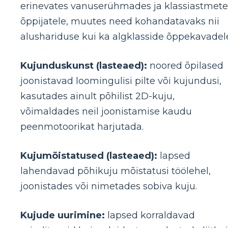
erinevates vanuserühmades ja klassiastmete
õppijatele, muutes need kohandatavaks nii
alushariduse kui ka algklasside õppekavadel
Kujunduskunst (lasteaed):
noored õpilased
joonistavad loomingulisi pilte või kujundusi,
kasutades ainult põhilist 2D-kuju,
võimaldades neil joonistamise kaudu
peenmotoorikat harjutada.
Kujumõistatused (lasteaed):
lapsed
lahendavad põhikuju mõistatusi töölehel,
joonistades või nimetades sobiva kuju.
Kujude uurimine:
lapsed korraldavad