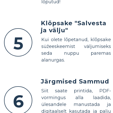
lõputud!
Klõpsake "Salvesta
ja välju"
5
Kui olete lõpetanud, klõpsake
süžeeskeemist väljumiseks
seda nuppu paremas
alanurgas.
Järgmised Sammud
Siit saate printida, PDF-
6
vormingus alla laadida,
ülesandele manustada ja
digitaalselt kasutada ja palju