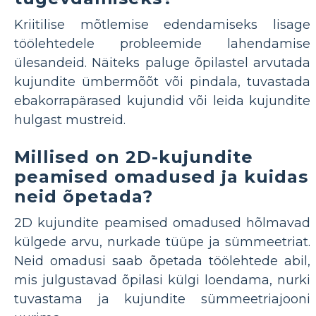
Kriitilise mõtlemise edendamiseks lisage
töölehtedele probleemide lahendamise
ülesandeid. Näiteks paluge õpilastel arvutada
kujundite ümbermõõt või pindala, tuvastada
ebakorrapärased kujundid või leida kujundite
hulgast mustreid.
Millised on 2D-kujundite
peamised omadused ja kuidas
neid õpetada?
2D kujundite peamised omadused hõlmavad
külgede arvu, nurkade tüüpe ja sümmeetriat.
Neid omadusi saab õpetada töölehtede abil,
mis julgustavad õpilasi külgi loendama, nurki
tuvastama ja kujundite sümmeetriajooni