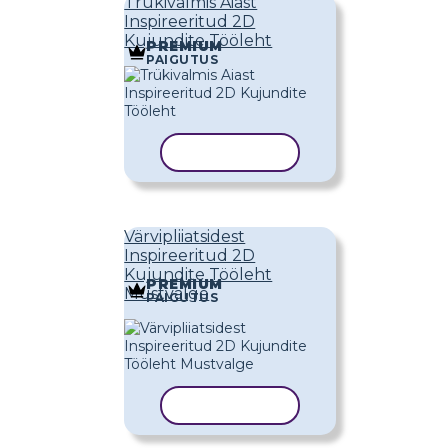
Trükivalmis Aiast
Inspireeritud 2D
Kujundite Tööleht
PREMIUM
PAIGUTUS
KOPEERI MALL
Värvipliiatsidest
Inspireeritud 2D
Kujundite Tööleht
PREMIUM
Mustvalge
PAIGUTUS
KOPEERI MALL