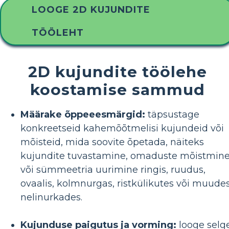
LOOGE 2D KUJUNDITE
TÖÖLEHT
2D kujundite töölehe
koostamise sammud
Määrake õppeeesmärgid:
täpsustage
konkreetseid kahemõõtmelisi kujundeid või
mõisteid, mida soovite õpetada, näiteks
kujundite tuvastamine, omaduste mõistmin
või sümmeetria uurimine ringis, ruudus,
ovaalis, kolmnurgas, ristkülikutes või muude
nelinurkades.
Kujunduse paigutus ja vorming:
looge selg