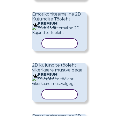
Emotikoniteemaline 2D
Kujundite Tööleht
PREMIUM
PAIGUTUS
KOPEERI MALL
2D kujundite tööleht
vikerkaare mustvalgega
PREMIUM
PAIGUTUS
KOPEERI MALL