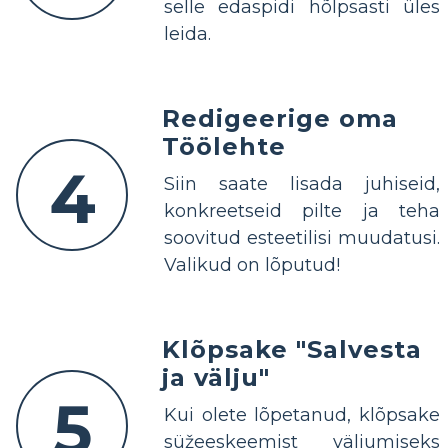
selle edaspidi hõlpsasti üles
leida.
Redigeerige oma
Töölehte
4
Siin saate lisada juhiseid,
konkreetseid pilte ja teha
soovitud esteetilisi muudatusi.
Valikud on lõputud!
Klõpsake "Salvesta
ja välju"
5
Kui olete lõpetanud, klõpsake
süžeeskeemist väljumiseks