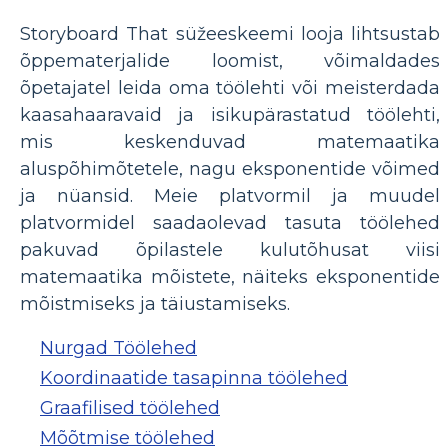
Storyboard That süžeeskeemi looja lihtsustab
õppematerjalide loomist, võimaldades
õpetajatel leida oma töölehti või meisterdada
kaasahaaravaid ja isikupärastatud töölehti,
mis keskenduvad matemaatika
aluspõhimõtetele, nagu eksponentide võimed
ja nüansid. Meie platvormil ja muudel
platvormidel saadaolevad tasuta töölehed
pakuvad õpilastele kulutõhusat viisi
matemaatika mõistete, näiteks eksponentide
mõistmiseks ja täiustamiseks.
Nurgad Töölehed
Koordinaatide tasapinna töölehed
Graafilised töölehed
Mõõtmise töölehed