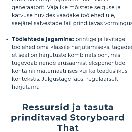
generaatorit. Vajalike mõistete selguse ja
katvuse huvides vaadake töölehed üle,
seejärel salvestage fail prinditavas vormingus
Töölehtede jagamine:
printige ja levitage
töölehed oma klassile harjutamiseks, tagades
et seal on harjutuste kombinatsioon, mis
tugevdab nende arusaamist eksponentide
kohta nii matemaatilises kui ka teaduslikus
kontekstis. Julgustage lapsi regulaarselt
harjutama.
Ressursid ja tasuta
prinditavad Storyboard
That