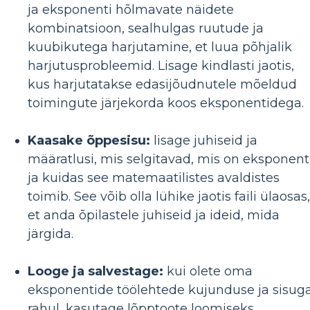
ja eksponenti hõlmavate näidete
kombinatsioon, sealhulgas ruutude ja
kuubikutega harjutamine, et luua põhjalik
harjutusprobleemid. Lisage kindlasti jaotis,
kus harjutatakse edasijõudnutele mõeldud
toimingute järjekorda koos eksponentidega.
Kaasake õppesisu:
lisage juhiseid ja
määratlusi, mis selgitavad, mis on eksponent
ja kuidas see matemaatilistes avaldistes
toimib. See võib olla lühike jaotis faili ülaosas,
et anda õpilastele juhiseid ja ideid, mida
järgida.
Looge ja salvestage:
kui olete oma
eksponentide töölehtede kujunduse ja sisug
rahul, kasutage lõpptoote loomiseks