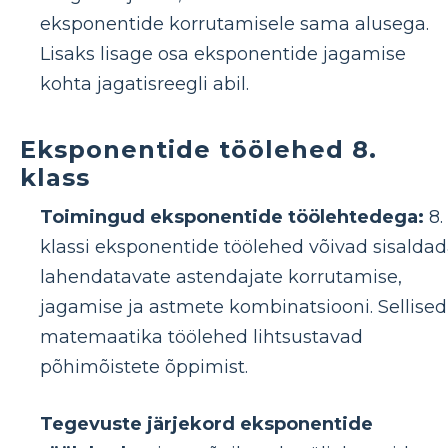
eksponentide korrutamisele sama alusega.
Lisaks lisage osa eksponentide jagamise
kohta jagatisreegli abil.
Eksponentide töölehed 8.
klass
Toimingud eksponentide töölehtedega:
8.
klassi eksponentide töölehed võivad sisalda
lahendatavate astendajate korrutamise,
jagamise ja astmete kombinatsiooni. Sellised
matemaatika töölehed lihtsustavad
põhimõistete õppimist.
Tegevuste järjekord eksponentide