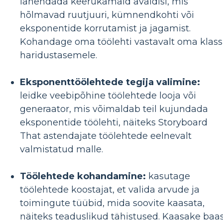
lahendada keerukamaid avaldisi, mis
hõlmavad ruutjuuri, kümnendkohti või
eksponentide korrutamist ja jagamist.
Kohandage oma töölehti vastavalt oma klass
haridustasemele.
Eksponenttöölehtede tegija valimine:
leidke veebipõhine töölehtede looja või
generaator, mis võimaldab teil kujundada
eksponentide töölehti, näiteks Storyboard
That astendajate töölehtede eelnevalt
valmistatud malle.
Töölehtede kohandamine:
kasutage
töölehtede koostajat, et valida arvude ja
toimingute tüübid, mida soovite kaasata,
näiteks teaduslikud tähistused. Kaasake baas