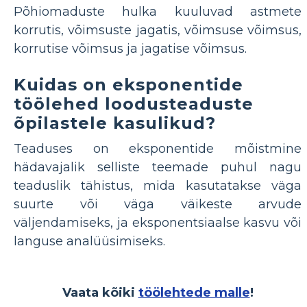
Põhiomaduste hulka kuuluvad astmete
korrutis, võimsuste jagatis, võimsuse võimsus,
korrutise võimsus ja jagatise võimsus.
Kuidas on eksponentide
töölehed loodusteaduste
õpilastele kasulikud?
Teaduses on eksponentide mõistmine
hädavajalik selliste teemade puhul nagu
teaduslik tähistus, mida kasutatakse väga
suurte või väga väikeste arvude
väljendamiseks, ja eksponentsiaalse kasvu või
languse analüüsimiseks.
Vaata kõiki
töölehtede malle
!