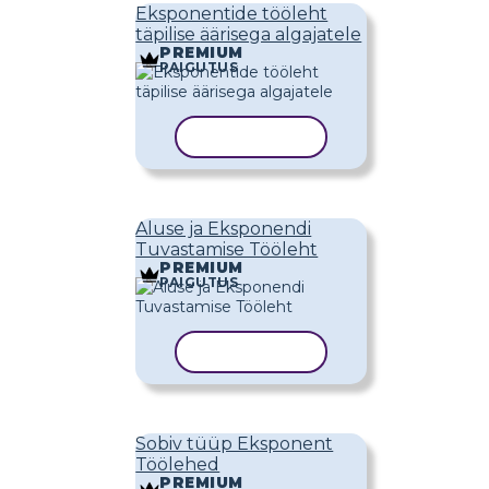
Eksponentide tööleht
täpilise äärisega algajatele
PREMIUM
PAIGUTUS
KOPEERI MALL
Aluse ja Eksponendi
Tuvastamise Tööleht
PREMIUM
PAIGUTUS
KOPEERI MALL
Sobiv tüüp Eksponent
Töölehed
PREMIUM