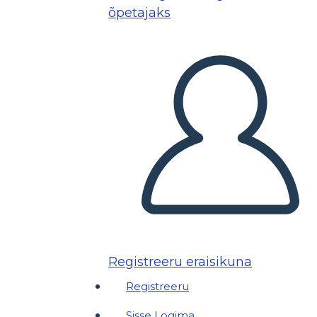
õpetajaks
Registreeru eraisikuna
Registreeru
Sisse Logima