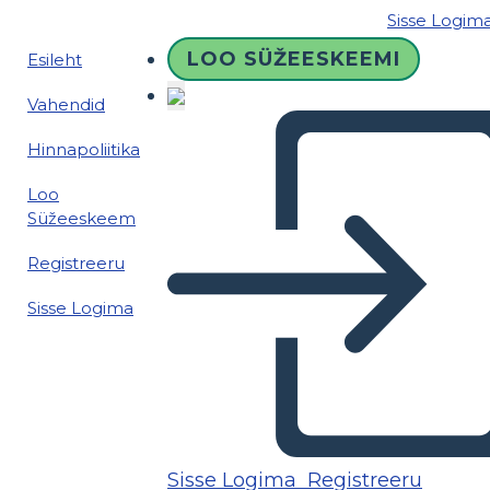
Sisse Logim
LOO SÜŽEESKEEMI
Esileht
Vahendid
Hinnapoliitika
Loo
Süžeeskeem
Registreeru
Sisse Logima
Sisse Logima
Registreeru