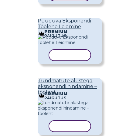
Puuduva Eksponendi
Töölehe Leidmine
PREMIUM
PAIGUTUS
KOPEERI MALL
Tundmatute alustega
eksponendi hindamine –
tööleht
PREMIUM
PAIGUTUS
KOPEERI MALL