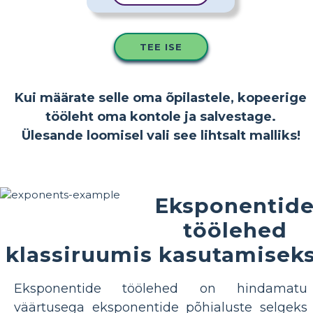
TEE ISE
Kui määrate selle oma õpilastele, kopeerige
tööleht oma kontole ja salvestage.
Ülesande loomisel vali see lihtsalt malliks!
Eksponentid
töölehed
klassiruumis kasutamisek
Eksponentide töölehed on hindamatu
väärtusega eksponentide põhialuste selgeks