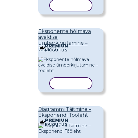
KOPEERI MALL
Eksponente hõlmava
avaldise
ümberkirjutamine –
PREMIUM
tööleht
PAIGUTUS
KOPEERI MALL
Diagrammi Täitmine –
Eksponendi Tööleht
PREMIUM
PAIGUTUS