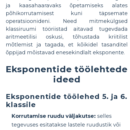
ja kaasahaaravaks õpetamiseks alates
põhikorrutamisest kuni täpsemate
operatsioonideni. Need mitmekülgsed
klassiruumi tööriistad aitavad tugevdada
aritmeetilisi oskusi, tõhustada kriitilist
mõtlemist ja tagada, et kõikidel tasanditel
õppijad mõistavad enesekindlalt eksponente.
Eksponentide töölehtede
ideed
Eksponentide töölehed 5. ja 6.
klassile
Korrutamise ruudu väljakutse:
selles
tegevuses esitatakse lastele ruudustik või