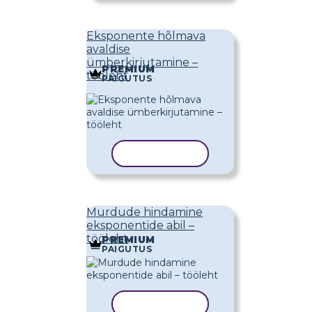
Eksponente hõlmava
avaldise
ümberkirjutamine –
PREMIUM
tööleht
PAIGUTUS
KOPEERI MALL
Murdude hindamine
eksponentide abil –
tööleht
PREMIUM
PAIGUTUS
KOPEERI MALL