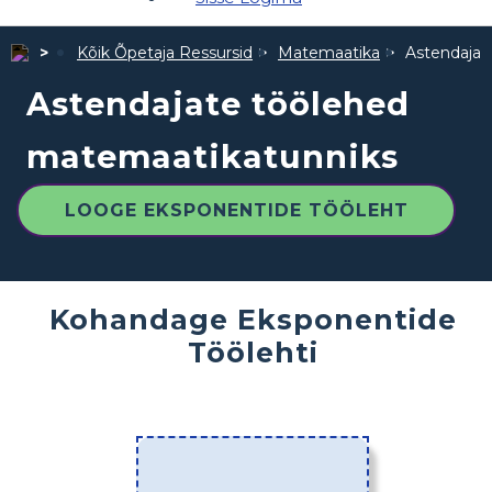
Kõik Õpetaja Ressursid
Matemaatika
Astendajat
Astendajate töölehed
matemaatikatunniks
LOOGE EKSPONENTIDE TÖÖLEHT
Kohandage Eksponentide
Töölehti