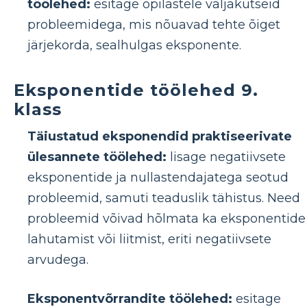
töölehed:
esitage õpilastele väljakutseid
probleemidega, mis nõuavad tehte õiget
järjekorda, sealhulgas eksponente.
Eksponentide töölehed 9.
klass
Täiustatud eksponendid praktiseerivate
ülesannete töölehed:
lisage negatiivsete
eksponentide ja nullastendajatega seotud
probleemid, samuti teaduslik tähistus. Need
probleemid võivad hõlmata ka eksponentide
lahutamist või liitmist, eriti negatiivsete
arvudega.
Eksponentvõrrandite töölehed:
esitage