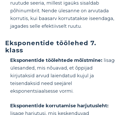
ruutude seeria, millest igaüks sisaldab
põhinumbrit. Nende ülesanne on arvutada
korrutis, kui baasarv korrutatakse iseendaga,
jagades selle efektiivselt ruutu.
Eksponentide töölehed 7.
klass
Eksponentide töölehtede mõistmine:
lisag
ülesanded, mis nõuavad, et õppijad
kirjutaksid arvud laiendatud kujul ja
teisendaksid need seejärel
eksponentsiaalsesse vormi.
Eksponentide korrutamise harjutusleht:
lisage harjutusi, mis keskenduvad