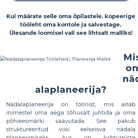
Kui määrate selle oma õpilastele, kopeerige
tööleht oma kontole ja salvestage.
Ülesande loomisel vali see lihtsalt malliks!
Mi
o
nä
alaplaneerija?
Nädalaplaneerija on tööriist, mis aitab
inimestel oma aega tõhusalt juhtida ja oma
põhieesmärki saavutada. See pakub
struktureeritud viisi eelseisva nädala
planeerimiseks, kus on kohtumiste