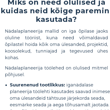
Miks on need olulised ja
kuidas neid kõige paremin
kasutada?
Nädalaplaneerija mallid on iga õpilase jaoks
oluline tööriist, kuna need võimaldavad
õpilastel hoida kõik oma ülesanded, projektid,
koosolekud, tunniajad ja tegevused ühes
kohas.
Nädalaplaneerija töölehed on olulised mitmel
põhjusel.
Suurenenud tootlikkus:
iganädalase
planeerija töölehti kasutades saavad inimes
oma ülesandeid tähtsuse järjekorda seada,
eesmärke seada ja aega tõhusamalt jaotada.