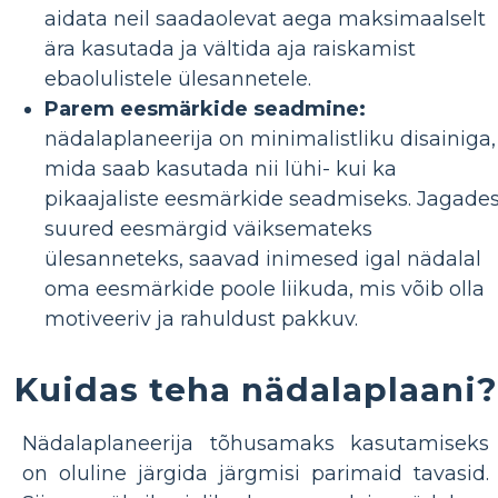
aidata neil saadaolevat aega maksimaalselt
ära kasutada ja vältida aja raiskamist
ebaolulistele ülesannetele.
Parem eesmärkide seadmine:
nädalaplaneerija on minimalistliku disainiga,
mida saab kasutada nii lühi- kui ka
pikaajaliste eesmärkide seadmiseks. Jagade
suured eesmärgid väiksemateks
ülesanneteks, saavad inimesed igal nädalal
oma eesmärkide poole liikuda, mis võib olla
motiveeriv ja rahuldust pakkuv.
Kuidas teha nädalaplaani?
Nädalaplaneerija tõhusamaks kasutamiseks
on oluline järgida järgmisi parimaid tavasid.