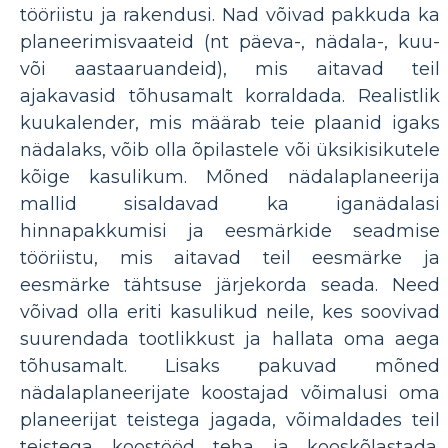
tööriistu ja rakendusi. Nad võivad pakkuda ka
planeerimisvaateid (nt päeva-, nädala-, kuu-
või aastaaruandeid), mis aitavad teil
ajakavasid tõhusamalt korraldada. Realistlik
kuukalender, mis määrab teie plaanid igaks
nädalaks, võib olla õpilastele või üksikisikutele
kõige kasulikum. Mõned nädalaplaneerija
mallid sisaldavad ka iganädalasi
hinnapakkumisi ja eesmärkide seadmise
tööriistu, mis aitavad teil eesmärke ja
eesmärke tähtsuse järjekorda seada. Need
võivad olla eriti kasulikud neile, kes soovivad
suurendada tootlikkust ja hallata oma aega
tõhusamalt. Lisaks pakuvad mõned
nädalaplaneerijate koostajad võimalusi oma
planeerijat teistega jagada, võimaldades teil
teistega koostööd teha ja kooskõlastada.