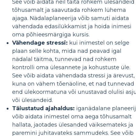
See võib aidata neil täita rohkem ülesandeid
tõhusamalt ja saavutada rohkem lühema
ajaga. Nädalaplaneerija võib samuti aidata
vähendada edasilükkamist ja hoida inimesi
oma põhieesmärgiga kursis.
Vähendage stressi:
kui inimestel on selge
plaan selle kohta, mida nad peavad igal
nädalal täitma, tunnevad nad rohkem
kontrolli oma ülesannete ja kohustuste üle.
See võib aidata vähendada stressi ja ärevust,
kuna on vähem tõenäoline, et nad tunnevad
end ülekoormatuna või unustavad olulisi asj
või ülesandeid.
Täiustatud ajahaldus:
iganädalane planeeri
võib aidata inimestel oma aega tõhusamalt
hallata, jaotades ülesanded väiksemateks ja
paremini juhitavateks sammudeks. See võib