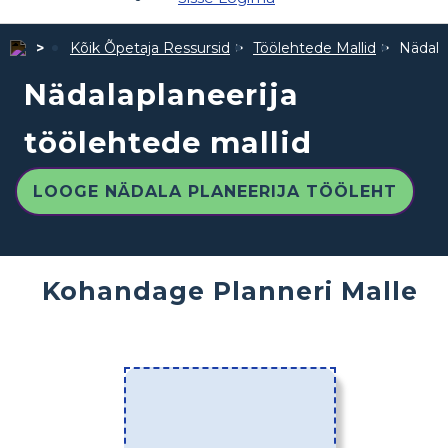
Kõik Õpetaja Ressursid
Töölehtede Mallid
Nädala
Nädalaplaneerija
töölehtede mallid
LOOGE NÄDALA PLANEERIJA TÖÖLEHT
Kohandage Planneri Malle