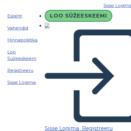
Sisse Logim
LOO SÜŽEESKEEMI
Esileht
Vahendid
Hinnapoliitika
Loo
Süžeeskeem
Registreeru
Sisse Logima
Sisse Logima
Registreeru