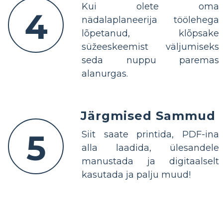
Kui olete oma
4
nädalaplaneerija töölehega
lõpetanud, klõpsake
süžeeskeemist väljumiseks
seda nuppu paremas
alanurgas.
Järgmised Sammud
5
Siit saate printida, PDF-ina
alla laadida, ülesandele
manustada ja digitaalselt
kasutada ja palju muud!