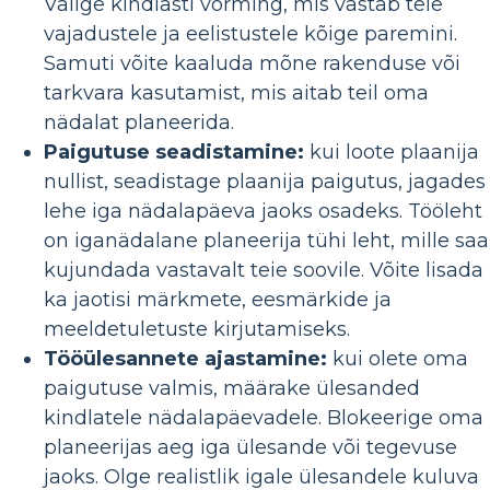
Valige kindlasti vorming, mis vastab teie
vajadustele ja eelistustele kõige paremini.
Samuti võite kaaluda mõne rakenduse või
tarkvara kasutamist, mis aitab teil oma
nädalat planeerida.
Paigutuse seadistamine:
kui loote plaanija
nullist, seadistage plaanija paigutus, jagades
lehe iga nädalapäeva jaoks osadeks. Tööleht
on iganädalane planeerija tühi leht, mille sa
kujundada vastavalt teie soovile. Võite lisada
ka jaotisi märkmete, eesmärkide ja
meeldetuletuste kirjutamiseks.
Tööülesannete ajastamine:
kui olete oma
paigutuse valmis, määrake ülesanded
kindlatele nädalapäevadele. Blokeerige oma
planeerijas aeg iga ülesande või tegevuse
jaoks. Olge realistlik igale ülesandele kuluva