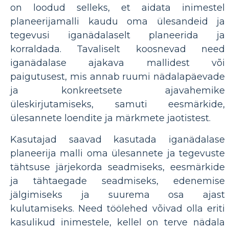
on loodud selleks, et aidata inimestel
planeerijamalli kaudu oma ülesandeid ja
tegevusi iganädalaselt planeerida ja
korraldada. Tavaliselt koosnevad need
iganädalase ajakava mallidest või
paigutusest, mis annab ruumi nädalapäevade
ja konkreetsete ajavahemike
üleskirjutamiseks, samuti eesmärkide,
ülesannete loendite ja märkmete jaotistest.
Kasutajad saavad kasutada iganädalase
planeerija malli oma ülesannete ja tegevuste
tähtsuse järjekorda seadmiseks, eesmärkide
ja tähtaegade seadmiseks, edenemise
jälgimiseks ja suurema osa ajast
kulutamiseks. Need töölehed võivad olla eriti
kasulikud inimestele, kellel on terve nädala