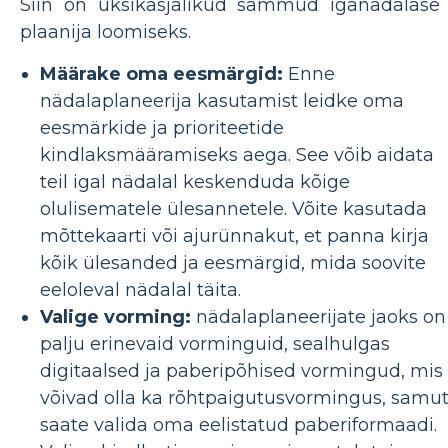
Siin on üksikasjalikud sammud iganädalase
plaanija loomiseks.
Määrake oma eesmärgid:
Enne
nädalaplaneerija kasutamist leidke oma
eesmärkide ja prioriteetide
kindlaksmääramiseks aega. See võib aidata
teil igal nädalal keskenduda kõige
olulisematele ülesannetele. Võite kasutada
mõttekaarti või ajurünnakut, et panna kirja
kõik ülesanded ja eesmärgid, mida soovite
eeloleval nädalal täita.
Valige vorming:
nädalaplaneerijate jaoks on
palju erinevaid vorminguid, sealhulgas
digitaalsed ja paberipõhised vormingud, mis
võivad olla ka rõhtpaigutusvormingus, samut
saate valida oma eelistatud paberiformaadi.