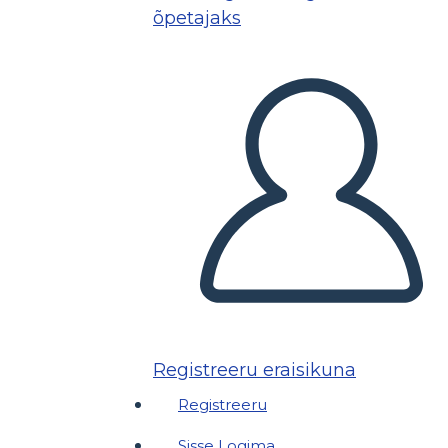
õpetajaks
Registreeru eraisikuna
Registreeru
Sisse Logima