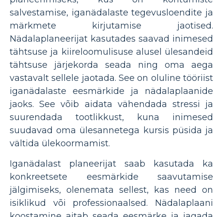
salvestamise, iganädalaste tegevusloendite ja
märkmete kirjutamise jaotised.
Nädalaplaneerijat kasutades saavad inimesed
tähtsuse ja kiireloomulisuse alusel ülesandeid
tähtsuse järjekorda seada ning oma aega
vastavalt sellele jaotada. See on oluline tööriist
iganädalaste eesmärkide ja nädalaplaanide
jaoks. See võib aidata vähendada stressi ja
suurendada tootlikkust, kuna inimesed
suudavad oma ülesannetega kursis püsida ja
vältida ülekoormamist.
Iganädalast planeerijat saab kasutada ka
konkreetsete eesmärkide saavutamise
jälgimiseks, olenemata sellest, kas need on
isiklikud või professionaalsed. Nädalaplaani
koostamine aitab seada eesmärke ja jagada