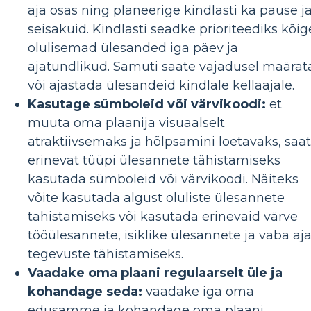
aja osas ning planeerige kindlasti ka pause j
seisakuid. Kindlasti seadke prioriteediks kõig
olulisemad ülesanded iga päev ja
ajatundlikud. Samuti saate vajadusel määrat
või ajastada ülesandeid kindlale kellaajale.
Kasutage sümboleid või värvikoodi:
et
muuta oma plaanija visuaalselt
atraktiivsemaks ja hõlpsamini loetavaks, saa
erinevat tüüpi ülesannete tähistamiseks
kasutada sümboleid või värvikoodi. Näiteks
võite kasutada algust oluliste ülesannete
tähistamiseks või kasutada erinevaid värve
tööülesannete, isiklike ülesannete ja vaba aj
tegevuste tähistamiseks.
Vaadake oma plaani regulaarselt üle ja
kohandage seda:
vaadake iga oma
edusamme ja kohandage oma plaani