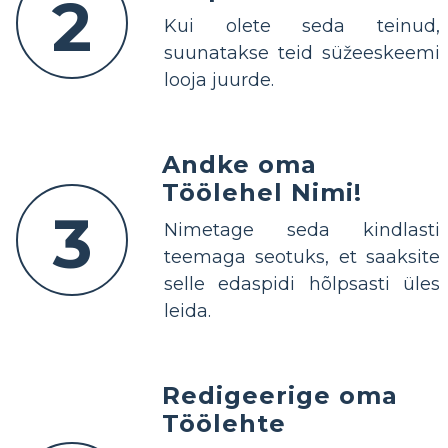
2
Kui olete seda teinud,
suunatakse teid süžeeskeemi
looja juurde.
Andke oma
Töölehel Nimi!
3
Nimetage seda kindlasti
teemaga seotuks, et saaksite
selle edaspidi hõlpsasti üles
leida.
Redigeerige oma
Töölehte