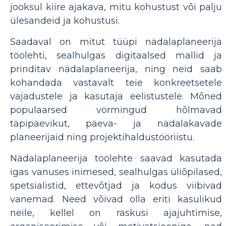
jooksul kiire ajakava, mitu kohustust või palju
ülesandeid ja kohustusi.
Saadaval on mitut tüüpi nädalaplaneerija
töölehti, sealhulgas digitaalsed mallid ja
prinditav nädalaplaneerija, ning neid saab
kohandada vastavalt teie konkreetsetele
vajadustele ja kasutaja eelistustele. Mõned
populaarsed vormingud hõlmavad
täpipäevikut, päeva- ja nädalakavade
planeerijaid ning projektihaldustööriistu.
Nädalaplaneerija töölehte saavad kasutada
igas vanuses inimesed, sealhulgas üliõpilased,
spetsialistid, ettevõtjad ja kodus viibivad
vanemad. Need võivad olla eriti kasulikud
neile, kellel on raskusi ajajuhtimise,