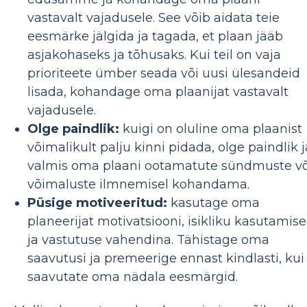
vastavalt vajadusele. See võib aidata teie
eesmärke jälgida ja tagada, et plaan jääb
asjakohaseks ja tõhusaks. Kui teil on vaja
prioriteete ümber seada või uusi ülesandeid
lisada, kohandage oma plaanijat vastavalt
vajadusele.
Olge paindlik:
kuigi on oluline oma plaanist
võimalikult palju kinni pidada, olge paindlik j
valmis oma plaani ootamatute sündmuste võ
võimaluste ilmnemisel kohandama.
Püsige motiveeritud:
kasutage oma
planeerijat motivatsiooni, isikliku kasutamise
ja vastutuse vahendina. Tähistage oma
saavutusi ja premeerige ennast kindlasti, kui
saavutate oma nädala eesmärgid.