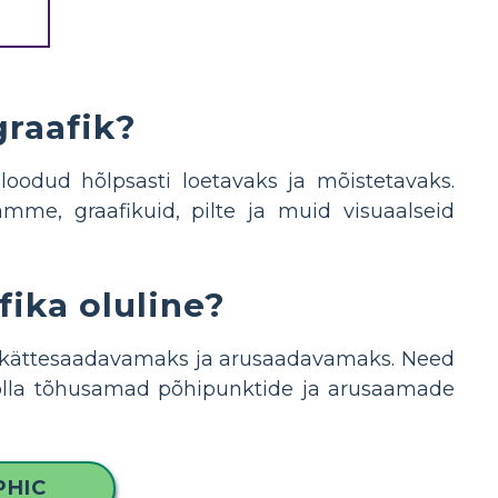
graafik?
loodud hõlpsasti loetavaks ja mõistetavaks.
amme, graafikuid, pilte ja muid visuaalseid
fika oluline?
be kättesaadavamaks ja arusaadavamaks. Need
g olla tõhusamad põhipunktide ja arusaamade
PHIC