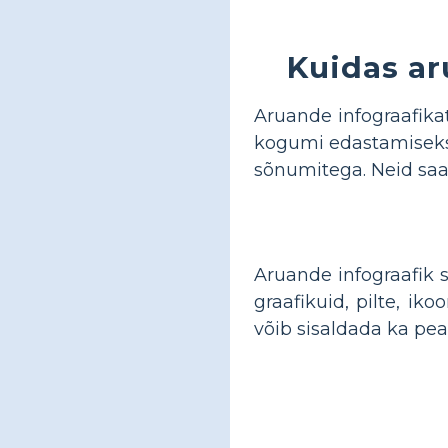
Kuidas ar
Aruande infograafik
kogumi edastamiseks. 
sõnumitega. Neid saab
Aruande infograafik 
graafikuid, pilte, ik
võib sisaldada ka pea