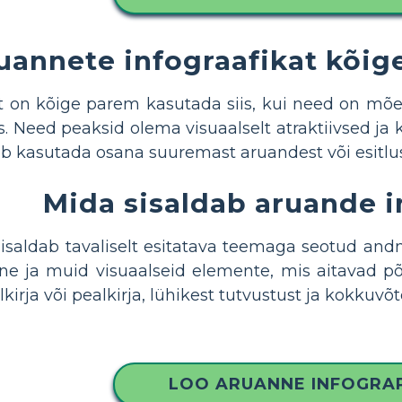
uannete infograafikat kõig
at on kõige parem kasutada siis, kui need on m
Need peaksid olema visuaalselt atraktiivsed ja k
 kasutada osana suuremast aruandest või esitluse
Mida sisaldab aruande i
sisaldab tavaliselt esitatava teemaga seotud an
oone ja muid visuaalseid elemente, mis aitavad p
lkirja või pealkirja, lühikest tutvustust ja kokkuv
LOO ARUANNE INFOGRA