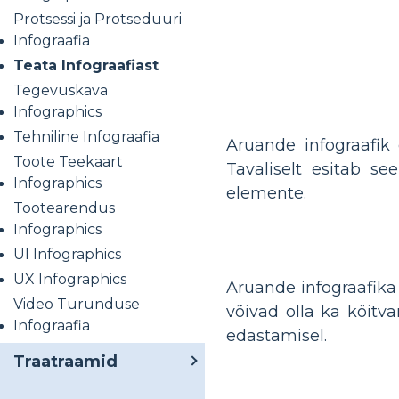
Protsessi ja Protseduuri
Infograafia
Teata Infograafiast
Tegevuskava
Infographics
Tehniline Infograafia
Aruande infograafik
Toote Teekaart
Tavaliselt esitab se
Infographics
elemente.
Tootearendus
Infographics
UI Infographics
UX Infographics
Aruande infograafik
Video Turunduse
võivad olla ka köitv
Infograafia
edastamisel.
Traatraamid