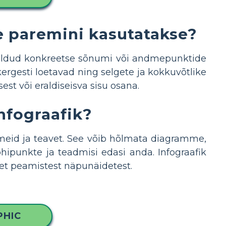
e paremini kasutatakse?
õeldud konkreetse sõnumi või andmepunktide
ergesti loetavad ning selgete ja kokkuvõtlike
st või eraldiseisva sisu osana.
nfograafik?
dmeid ja teavet. See võib hõlmata diagramme,
õhipunkte ja teadmisi edasi anda. Infograafik
õtet peamistest näpunäidetest.
PHIC