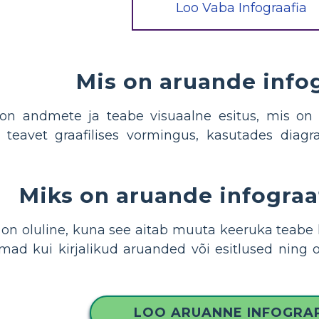
Loo Vaba Infograafia
Mis on aruande info
 on andmete ja teabe visuaalne esitus, mis on 
e teavet graafilises vormingus, kasutades diagr
Miks on aruande infograa
a on oluline, kuna see aitab muuta keeruka tea
amad kui kirjalikud aruanded või esitlused nin
LOO ARUANNE INFOGRA