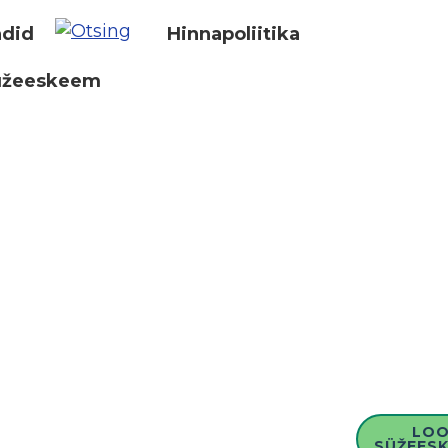
did
Hinnapoliitika
üžeeskeem
LO
SÜŽEESK