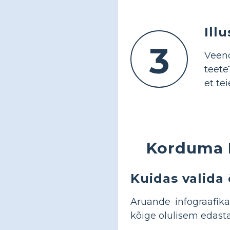
Ill
3
Veend
teete
et te
Korduma 
Kuidas valida
Aruande infograafika
kõige olulisem edast