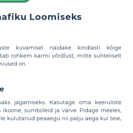
aafiku Loomiseks
uste kuvamisel näidake kindlasti kõige
stab rohkem karmi võrdlust, mitte suhteliselt
nevused on.
ve
tsaks jagamiseks. Kasutage oma keeruliste
 ikoone, sümboleid ja värve. Pidage meeles,
e kulutanud peaaegu nii palju aega kui teie,