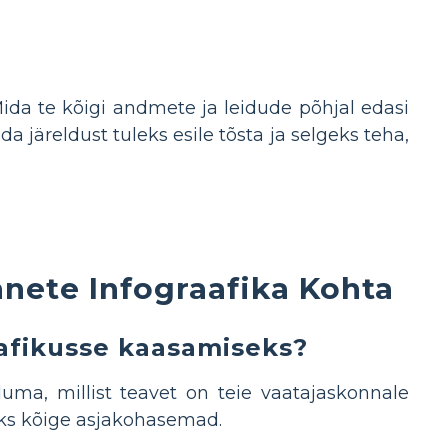
Mida te kõigi andmete ja leidude põhjal edasi
 järeldust tuleks esile tõsta ja selgeks teha,
ete Infograafika Kohta
aafikusse kaasamiseks?
uma, millist teavet on teie vaatajaskonnale
oks kõige asjakohasemad.