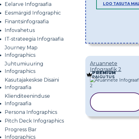
LOO TASUTA MA
Eelarve Infograafia
Eesmärgid Infographic
Finantsinfograafia
Infovahetus
IT-strateegia Infograafia
Journey Map
Infographics
Aruannete
Juhtumiuuring
Infograafik 2
Infographics
PREMIUM
PAIGUTUS
Kasutajakeskse Disaini
Infograafia
Klienditeeninduse
KOPEERI
Infograafia
MALL
Persona Infographics
Pitch Deck Infographics
Progress Bar
Infographics