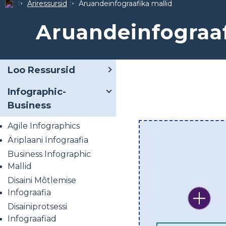
Äriressursid
Aruandeinfograafika mallid
Aruandeinfograaf
Loo Ressursid
Infographic-
Business
Agile Infographics
Äriplaani Infograafia
Business Infographic
Mallid
Disaini Mõtlemise
Infograafia
Disainiprotsessi
Infograafiad