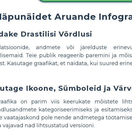
Näpunäidet Aruande Infogr
dake Drastilisi Võrdlusi
latsioonide, andmete või järelduste erinev
ilisemaid. Teie publik reageerib paremini ja mõi
st. Kasutage graafikat, et näidata, kui suured eri
utage Ikoone, Sümboleid ja Vär
graafika on parim viis keerukate mõistete lih
dlusandmete kategoriseerimiseks ja esitamiseks
ie vaatajaskond pole nende andmetega töötamisel
 vajavad nad lihtsustatud versiooni.