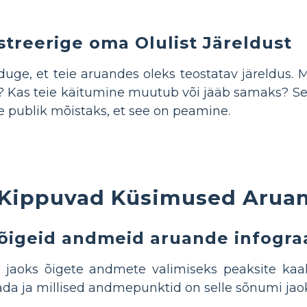
ustreerige oma Olulist Järeldust
uge, et teie aruandes oleks teostatav järeldus. 
? Kas teie käitumine muutub või jääb samaks? Seda
ie publik mõistaks, et see on peamine.
Kippuvad Küsimused Aruann
 õigeid andmeid aruande infogr
 jaoks õigete andmete valimiseks peaksite kaal
ada ja millised andmepunktid on selle sõnumi ja