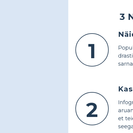
3 
Näi
1
Popu
drast
sarna
Kas
2
Info
aruan
et te
seega