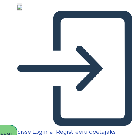
O
Sisse Logima
Registreeru õpetajaks
EEMI