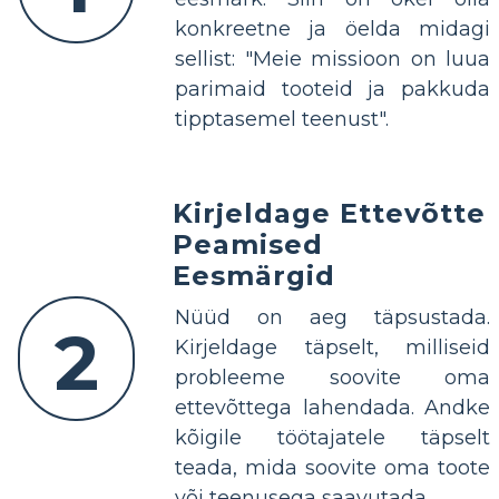
konkreetne ja öelda midagi
sellist: "Meie missioon on luua
parimaid tooteid ja pakkuda
tipptasemel teenust".
Kirjeldage Ettevõtte
Peamised
Eesmärgid
Nüüd on aeg täpsustada.
2
Kirjeldage täpselt, milliseid
probleeme soovite oma
ettevõttega lahendada. Andke
kõigile töötajatele täpselt
teada, mida soovite oma toote
või teenusega saavutada.