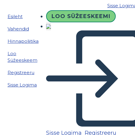
Sisse Logim
LOO SÜŽEESKEEMI
Esileht
Vahendid
Hinnapoliitika
Loo
Süžeeskeem
Registreeru
Sisse Logima
Sisse Logima
Registreeru