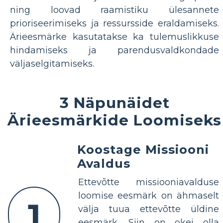
ning loovad raamistiku ülesannete
prioriseerimiseks ja ressursside eraldamiseks.
Ärieesmärke kasutatakse ka tulemuslikkuse
hindamiseks ja parendusvaldkondade
väljaselgitamiseks.
3 Näpunäidet
Ärieesmärkide Loomiseks
Koostage Missiooni
Avaldus
Ettevõtte missiooniavalduse
loomise eesmärk on ähmaselt
1
välja tuua ettevõtte üldine
eesmärk. Siin on okei olla