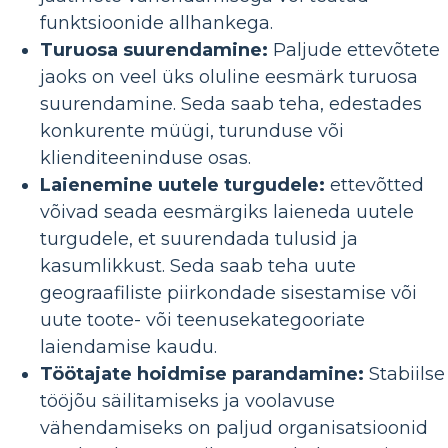
funktsioonide allhankega.
Turuosa suurendamine:
Paljude ettevõtete
jaoks on veel üks oluline eesmärk turuosa
suurendamine. Seda saab teha, edestades
konkurente müügi, turunduse või
klienditeeninduse osas.
Laienemine uutele turgudele:
ettevõtted
võivad seada eesmärgiks laieneda uutele
turgudele, et suurendada tulusid ja
kasumlikkust. Seda saab teha uute
geograafiliste piirkondade sisestamise või
uute toote- või teenusekategooriate
laiendamise kaudu.
Töötajate hoidmise parandamine:
Stabiilse
tööjõu säilitamiseks ja voolavuse
vähendamiseks on paljud organisatsioonid