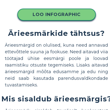
LOO INFOGRAPHIC
Ärieesmärkide tähtsus?
Ärieesmärgid on olulised, kuna need annavad
ettevõttele suuna ja fookuse. Need aitavad viia
töötajad ühise eesmärgi poole ja loovad
raamistiku otsuste tegemiseks. Lisaks aitavad
ärieesmärgid mõõta edusamme ja edu ning
neid saab kasutada parendusvaldkondade
tuvastamiseks.
Mis sisaldub ärieesmärgis