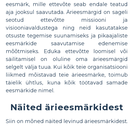
eesmärk, mille ettevõte seab endale teatud
aja jooksul saavutada. Ärieesmärgid on sageli
seotud ettevõtte missiooni ja
visiooniavaldustega ning neid kasutatakse
otsuste tegemise suunamiseks ja pikaajaliste
eesmärkide saavutamise edenemise
mõõtmiseks. Eduka ettevõtte loomisel või
säilitamisel on oluline oma ärieesmärgid
selgelt välja tuua. Kui kõik teie organisatsiooni
liikmed mõistavad teie ärieesmärke, toimub
täielik ühtlus, kuna kõik töötavad samade
eesmärkide nimel.
Näited ärieesmärkidest
Siin on mõned näited levinud ärieesmärkidest.