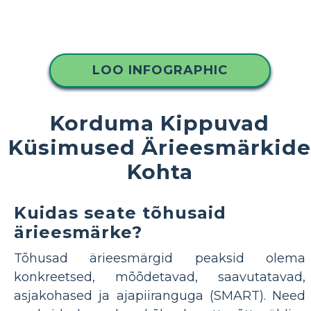
LOO INFOGRAPHIC
Korduma Kippuvad
Küsimused Ärieesmärkide
Kohta
Kuidas seate tõhusaid
ärieesmärke?
Tõhusad ärieesmärgid peaksid olema
konkreetsed, mõõdetavad, saavutatavad,
asjakohased ja ajapiiranguga (SMART). Need