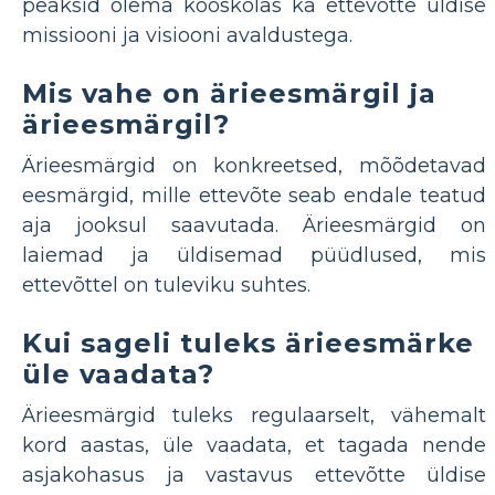
peaksid olema kooskõlas ka ettevõtte üldise
missiooni ja visiooni avaldustega.
Mis vahe on ärieesmärgil ja
ärieesmärgil?
Ärieesmärgid on konkreetsed, mõõdetavad
eesmärgid, mille ettevõte seab endale teatud
aja jooksul saavutada. Ärieesmärgid on
laiemad ja üldisemad püüdlused, mis
ettevõttel on tuleviku suhtes.
Kui sageli tuleks ärieesmärke
üle vaadata?
Ärieesmärgid tuleks regulaarselt, vähemalt
kord aastas, üle vaadata, et tagada nende
asjakohasus ja vastavus ettevõtte üldise