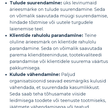
Tulude suurendamine:
üks levinumaid
ärieesmärke on tulude suurendamine. Seda
on võimalik saavutada müügi suurendamise,
hindade tõstmise või uutele turgudele
laienemise teel.
Klientide rahulolu parandamine:
Teine
oluline ärieesmärk on klientide rahulolu
parandamine. Seda on võimalik saavutada
parema klienditeeninduse, tootekvaliteedi
parandamise või klientidele suurema väärtu
pakkumisega.
Kulude vähendamine:
Paljud
organisatsioonid seavad eesmärgiks kulusid
vähendada, et suurendada kasumlikkust.
Seda saab teha tõhusamate viiside
leidmisega toodete või teenuste tootmiseks,
jäätmete vähendamisega või teatud