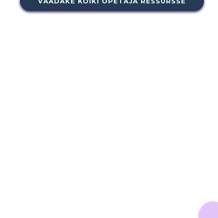
VAADAKE KÕIKI ÕPETAJA RESSURSSE