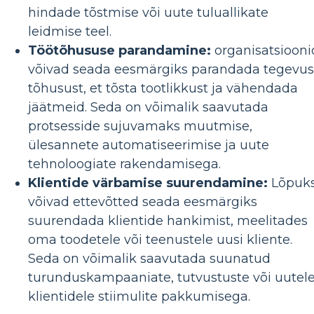
hindade tõstmise või uute tuluallikate
leidmise teel.
Töötõhususe parandamine:
organisatsiooni
võivad seada eesmärgiks parandada tegevu
tõhusust, et tõsta tootlikkust ja vähendada
jäätmeid. Seda on võimalik saavutada
protsesside sujuvamaks muutmise,
ülesannete automatiseerimise ja uute
tehnoloogiate rakendamisega.
Klientide värbamise suurendamine:
Lõpuk
võivad ettevõtted seada eesmärgiks
suurendada klientide hankimist, meelitades
oma toodetele või teenustele uusi kliente.
Seda on võimalik saavutada suunatud
turunduskampaaniate, tutvustuste või uutel
klientidele stiimulite pakkumisega.