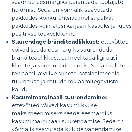
seadnud eesmärgiks parandada töötajate
hoidmist. Seda on võimalik saavutada,
pakkudes konkurentsivõimelist palka,
pakkudes võimalusi karjääri kasvuks ja luues
positiivse töökeskkonna.
Suurendage bränditeadlikkust:
ettevõtted
võivad seada eesmärgiks suurendada
bränditeadlikkust, et meelitada ligi uusi
kliente ja suurendada müüki. Seda saab teha
reklaami, avalike suhete, sotsiaalmeedia
turunduse ja muude reklaamitegevuste
kaudu.
Kasumimarginaali suurendamine:
ettevõtted võivad kasumlikkuse
maksimeerimiseks seada eesmärgiks
kasumimarginaali suurendamise. Seda on
võimalik saavutada kulude vähendamise,