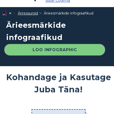
Sisse Logima
Äriressursid
Ärieesmärkide infograafikud
Ärieesmärkide
infograafikud
LOO INFOGRAPHIC
Kohandage ja Kasutage
Juba Täna!