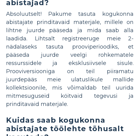
abistajad?
Absoluutselt! Pakume tasuta kogukonna
abistajate prinditavaid materjale, millele on
lihtne juurde pääseda ja mida saab alla
laadida. Lihtsalt registreeruge meie 2-
nädalaseks tasuta prooviperioodiks, et
pääseda juurde veelgi rohkematele
ressurssidele ja eksklusiivsele sisule.
Prooviversiooniga on teil piiramatu
juurdepääs meie ulatuslikule mallide
kollektsioonile, mis võimaldab teil uurida
mitmesuguseid köitvaid tegevusi ja
prinditavaid materjale.
Kuidas saab kogukonna
abistajate töölehte tõhusalt