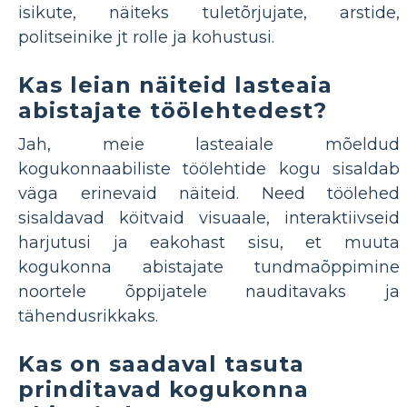
isikute, näiteks tuletõrjujate, arstide,
politseinike jt rolle ja kohustusi.
Kas leian näiteid lasteaia
abistajate töölehtedest?
Jah, meie lasteaiale mõeldud
kogukonnaabiliste töölehtide kogu sisaldab
väga erinevaid näiteid. Need töölehed
sisaldavad köitvaid visuaale, interaktiivseid
harjutusi ja eakohast sisu, et muuta
kogukonna abistajate tundmaõppimine
noortele õppijatele nauditavaks ja
tähendusrikkaks.
Kas on saadaval tasuta
prinditavad kogukonna