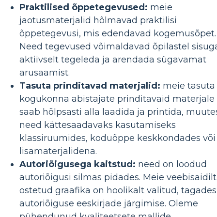
Praktilised õppetegevused:
meie
jaotusmaterjalid hõlmavad praktilisi
õppetegevusi, mis edendavad kogemusõpet.
Need tegevused võimaldavad õpilastel sisug
aktiivselt tegeleda ja arendada sügavamat
arusaamist.
Tasuta prinditavad materjalid:
meie tasuta
kogukonna abistajate prinditavaid materjale
saab hõlpsasti alla laadida ja printida, muute
need kättesaadavaks kasutamiseks
klassiruumides, koduõppe keskkondades või
lisamaterjalidena.
Autoriõigusega kaitstud:
need on loodud
autoriõigusi silmas pidades. Meie veebisaidilt
ostetud graafika on hoolikalt valitud, tagades
autoriõiguse eeskirjade järgimise. Oleme
pühendunud kvaliteetsete mallide