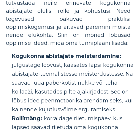
tutvustada neile erinevate kogukonna
abistajate olulisi rolle ja kohustusi. Need
tegevused pakuvad praktilisi
õppimiskogemusi ja aitavad paremini mõista
nende elukohta. Siin on mõned lõbusad
õppimise ideed, mida oma tunniplaani lisada:
Kogukonna abistajate meisterdamine:
julgustage loovust, kaasates lapsi kogukonn
abistajate-teemalistesse meisterdustesse. N
saavad luua paberkotist nukke või teha
kollaaži, kasutades pilte ajakirjadest. See on
lõbus idee peenmotoorika arendamiseks, ku
ka nende kujutlusvõime ergutamiseks.
Rollimäng:
korraldage riietumispäev, kus
lapsed saavad riietuda oma kogukonna