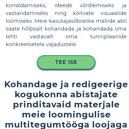
korraldamiseks, ideede võrdlemiseks ja
vastandamiseks ning köitvate visuaalide
loomiseks. Meie kasutajasõbralike mallide abil
saate hõlpsalt kohandada ja kohandada oma
lehti vastavalt oma tunniplaanide
konkreetsetele vajadustele.
TEE ISE
Kohandage ja redigeerige
kogukonna abistajate
prinditavaid materjale
meie loomingulise
multitegumtööga loojaga