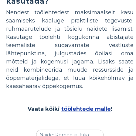
kasutada?
Nendest töölehtedest maksimaalselt kasu
saamiseks kaaluge praktiliste tegevuste,
rühmaarutelude ja tõsielu näidete lisamist.
Kasutage töölehti kogukonna abistajate
teemaliste sügavamate vestluste
lähtepunktina, julgustades õpilasi oma
mõtteid ja kogemusi jagama. Lisaks saate
neid kombineerida muude ressursside ja
õppematerjalidega, et luua kõikehõlmav ja
kaasahaarav õppekogemus.
Vaata kõiki
töölehtede malle
!