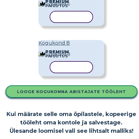
PREMIUM
PAIGUTUS
KOPEERI MALL
Kogukond 8
PREMIUM
PAIGUTUS
KOPEERI MALL
LOOGE KOGUKONNA ABISTAJATE TÖÖLEHT
Kui määrate selle oma õpilastele, kopeerige
tööleht oma kontole ja salvestage.
Ülesande loomisel vali see lihtsalt malliks!