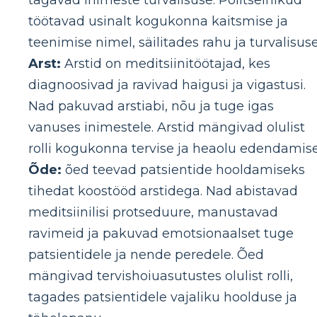
töötavad usinalt kogukonna kaitsmise ja
teenimise nimel, säilitades rahu ja turvalisuse
Arst:
Arstid on meditsiinitöötajad, kes
diagnoosivad ja ravivad haigusi ja vigastusi.
Nad pakuvad arstiabi, nõu ja tuge igas
vanuses inimestele. Arstid mängivad olulist
rolli kogukonna tervise ja heaolu edendamise
Õde:
õed teevad patsientide hooldamiseks
tihedat koostööd arstidega. Nad abistavad
meditsiinilisi protseduure, manustavad
ravimeid ja pakuvad emotsionaalset tuge
patsientidele ja nende peredele. Õed
mängivad tervishoiuasutustes olulist rolli,
tagades patsientidele vajaliku hoolduse ja