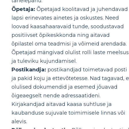
tähelepanu.
Õpetaja:
Õpetajad koolitavad ja juhendavad
lapsi erinevates ainetes ja oskustes. Need
loovad kaasahaaravaid tunde, soodustavad
positiivset õpikeskkonda ning aitavad
õpilastel oma teadmisi ja võimeid arendada.
Õpetajad mängivad olulist rolli laste meelsu
ja tuleviku kujundamisel.
Postikandja:
postikandjad toimetavad posti
ja pakid koju ja ettevõtetesse. Nad tagavad, e
olulised dokumendid ja esemed jõuavad
õigeaegselt nende adressaatideni.
Kirjakandjad aitavad kaasa suhtluse ja
kaubanduse sujuvale toimimisele linnas või
alevis.