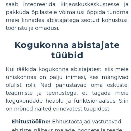
saab integreerida kirjaoskuskeskustesse ja
pakkuda õpilastele võimalusi õppida tundma
meie linnades abistajatega seotud kohustusi,
tööriistu ja omadusi.
Kogukonna abistajate
tüübid
Kui rääkida kogukonna abistajatest, siis meie
ühiskonnas on palju inimesi, kes mängivad
olulist rolli. Nad panustavad oma oskuste,
teadmiste ja teenustega, et tagada meie
kogukondade heaolu ja funktsionaalsus. Siin
on mõned näited erinevatest tüüpidest:
Ehitustööline:
Ehitustöötajad vastutavad
ehitiste, näiteks majade, hoonete ja teede