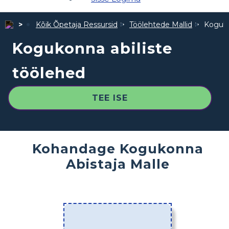
Kõik Õpetaja Ressursid
Töölehtede Mallid
Koguko
Kogukonna abiliste
töölehed
TEE ISE
Kohandage Kogukonna
Abistaja Malle