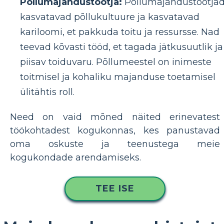
Põllumajandustootja:
Põllumajandustootja
kasvatavad põllukultuure ja kasvatavad
kariloomi, et pakkuda toitu ja ressursse. Nad
teevad kõvasti tööd, et tagada jätkusuutlik ja
piisav toiduvaru. Põllumeestel on inimeste
toitmisel ja kohaliku majanduse toetamisel
ülitähtis roll.
Need on vaid mõned näited erinevatest
töökohtadest kogukonnas, kes panustavad
oma oskuste ja teenustega meie
kogukondade arendamiseks.
TEE ISE