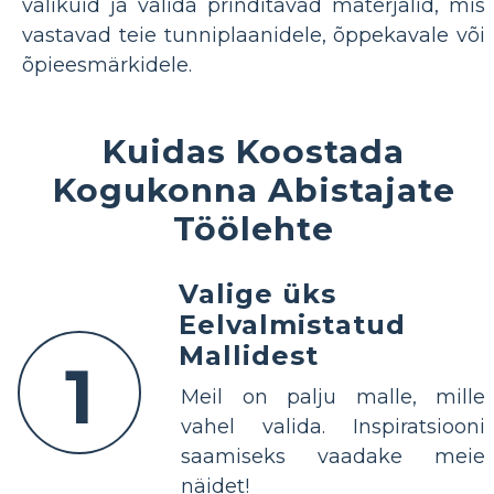
valikuid ja valida prinditavad materjalid, mis
vastavad teie tunniplaanidele, õppekavale või
õpieesmärkidele.
Kuidas Koostada
Kogukonna Abistajate
Töölehte
Valige üks
Eelvalmistatud
Mallidest
1
Meil on palju malle, mille
vahel valida. Inspiratsiooni
saamiseks vaadake meie
näidet!