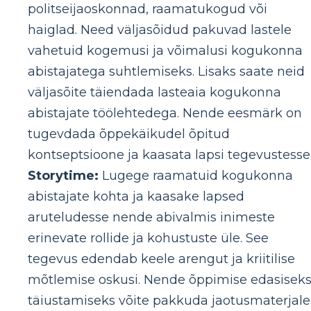
politseijaoskonnad, raamatukogud või
haiglad. Need väljasõidud pakuvad lastele
vahetuid kogemusi ja võimalusi kogukonna
abistajatega suhtlemiseks. Lisaks saate neid
väljasõite täiendada lasteaia kogukonna
abistajate töölehtedega. Nende eesmärk on
tugevdada õppekäikudel õpitud
kontseptsioone ja kaasata lapsi tegevustesse
Storytime:
Lugege raamatuid kogukonna
abistajate kohta ja kaasake lapsed
aruteludesse nende abivalmis inimeste
erinevate rollide ja kohustuste üle. See
tegevus edendab keele arengut ja kriitilise
mõtlemise oskusi. Nende õppimise edasisek
täiustamiseks võite pakkuda jaotusmaterjale