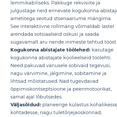
lemmikabiliseks. Pakkuge rekvisiite ja
julgustage neid erinevate kogukonna abistaj
ametitega seotud stsenaariume mängima.
See interaktiivne rollimäng võimaldab lastel
arendada sotsiaalseid oskusi ja saada
sügavamalt aru nende inimeste tehtud tööst.
Kogukonna abistajate töölehed:
kasutage
kogukonna abistajate koolieelseid töölehti.
Need pakuvad vanusele sobivaid tegevusi,
nagu värvimine, jälgimine, sobitamine ja
lihtsad mõistatused. Nad tugevdavad
õppimiskontseptsioone ja peenmotoorikat,
samal ajal lõbutsedes.
Väljasõidud:
planeerige külastus kohalikess
kohtadesse, nagu tuletõrjejaoskonnad,