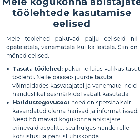
Meie kogukonna abistajat
töölehtede kasutamise
eelised
Meie töölehed pakuvad palju eeliseid nii
õpetajatele, vanematele kui ka lastele. Siin on
mõned eelised.
Tasuta töölehed:
pakume laias valikus tasu
töölehti. Neile pääseb juurde tasuta,
võimaldades kasvatajatel ja vanematel neid
hariduslikel eesmärkidel vabalt kasutada.
Haridustegevused:
need on spetsiaalselt
kavandatud olema harivad ja informatiivsed.
Need hõlmavad kogukonna abistajate
erinevaid aspekte, sealhulgas nende rolle,
kohustusi ja panust ühiskonda.