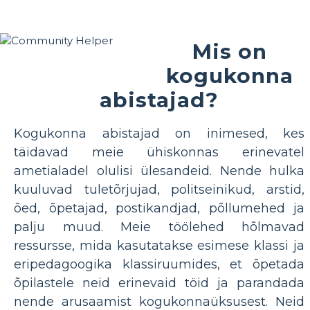
Mis on
kogukonna
abistajad?
Kogukonna abistajad on inimesed, kes
täidavad meie ühiskonnas erinevatel
ametialadel olulisi ülesandeid. Nende hulka
kuuluvad tuletõrjujad, politseinikud, arstid,
õed, õpetajad, postikandjad, põllumehed ja
palju muud. Meie töölehed hõlmavad
ressursse, mida kasutatakse esimese klassi ja
eripedagoogika klassiruumides, et õpetada
õpilastele neid erinevaid töid ja parandada
nende arusaamist kogukonnaüksusest. Neid