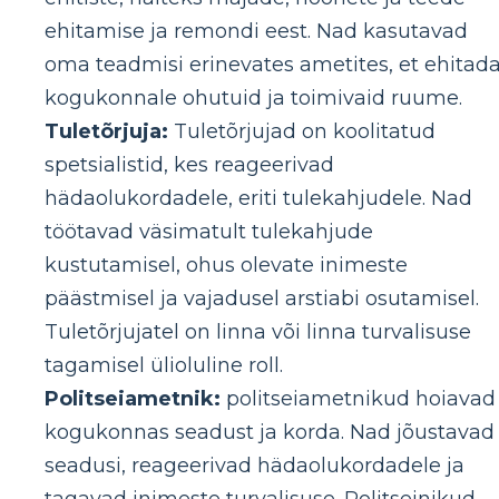
ehitamise ja remondi eest. Nad kasutavad
oma teadmisi erinevates ametites, et ehitad
kogukonnale ohutuid ja toimivaid ruume.
Tuletõrjuja:
Tuletõrjujad on koolitatud
spetsialistid, kes reageerivad
hädaolukordadele, eriti tulekahjudele. Nad
töötavad väsimatult tulekahjude
kustutamisel, ohus olevate inimeste
päästmisel ja vajadusel arstiabi osutamisel.
Tuletõrjujatel on linna või linna turvalisuse
tagamisel ülioluline roll.
Politseiametnik:
politseiametnikud hoiavad
kogukonnas seadust ja korda. Nad jõustavad
seadusi, reageerivad hädaolukordadele ja
tagavad inimeste turvalisuse. Politseinikud