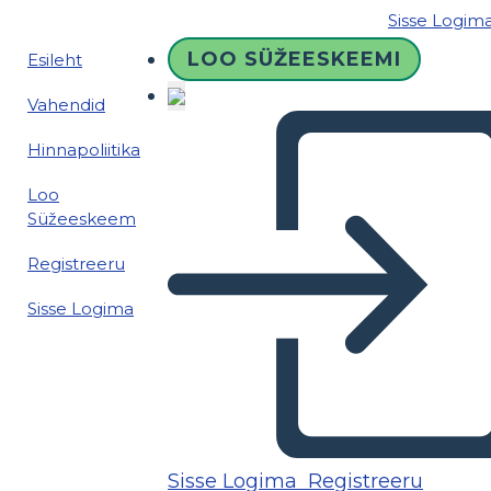
Sisse Logim
LOO SÜŽEESKEEMI
Esileht
Vahendid
Hinnapoliitika
Loo
Süžeeskeem
Registreeru
Sisse Logima
Sisse Logima
Registreeru