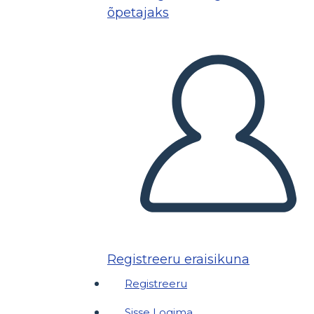
õpetajaks
Registreeru eraisikuna
Registreeru
Sisse Logima