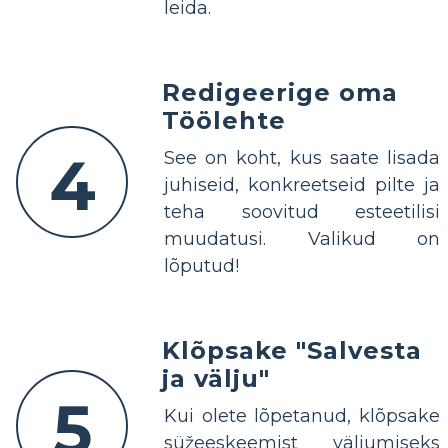
leida.
Redigeerige oma
Töölehte
4
See on koht, kus saate lisada
juhiseid, konkreetseid pilte ja
teha soovitud esteetilisi
muudatusi. Valikud on
lõputud!
Klõpsake "Salvesta
ja välju"
5
Kui olete lõpetanud, klõpsake
süžeeskeemist väljumiseks