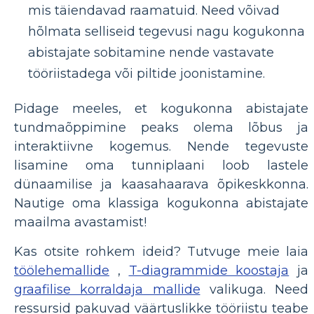
mis täiendavad raamatuid. Need võivad
hõlmata selliseid tegevusi nagu kogukonna
abistajate sobitamine nende vastavate
tööriistadega või piltide joonistamine.
Pidage meeles, et kogukonna abistajate
tundmaõppimine peaks olema lõbus ja
interaktiivne kogemus. Nende tegevuste
lisamine oma tunniplaani loob lastele
dünaamilise ja kaasahaarava õpikeskkonna.
Nautige oma klassiga kogukonna abistajate
maailma avastamist!
Kas otsite rohkem ideid? Tutvuge meie laia
töölehemallide
,
T-diagrammide koostaja
ja
graafilise korraldaja mallide
valikuga. Need
ressursid pakuvad väärtuslikke tööriistu teabe