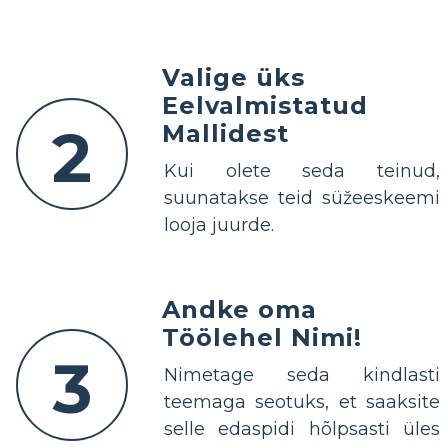
Valige üks
Eelvalmistatud
2
Mallidest
Kui olete seda teinud,
suunatakse teid süžeeskeemi
looja juurde.
Andke oma
Töölehel Nimi!
3
Nimetage seda kindlasti
teemaga seotuks, et saaksite
selle edaspidi hõlpsasti üles