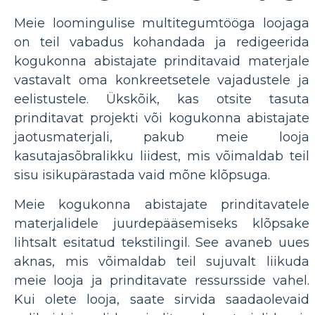
Meie loomingulise multitegumtööga loojaga
on teil vabadus kohandada ja redigeerida
kogukonna abistajate prinditavaid materjale
vastavalt oma konkreetsetele vajadustele ja
eelistustele. Ükskõik, kas otsite tasuta
prinditavat projekti või kogukonna abistajate
jaotusmaterjali, pakub meie looja
kasutajasõbralikku liidest, mis võimaldab teil
sisu isikupärastada vaid mõne klõpsuga.
Meie kogukonna abistajate prinditavatele
materjalidele juurdepääsemiseks klõpsake
lihtsalt esitatud tekstilingil. See avaneb uues
aknas, mis võimaldab teil sujuvalt liikuda
meie looja ja prinditavate ressursside vahel.
Kui olete looja, saate sirvida saadaolevaid