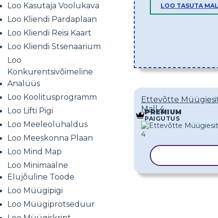
Loo Kasutaja Voolukava
LOO TASUTA MA
Loo Kliendi Pardaplaan
Loo Kliendi Reisi Kaart
Loo Kliendi Stsenaarium
Loo
Konkurentsivõimeline
Analüüs
Loo Koolitusprogramm
Ettevõtte Müügiesi
Mall 4
Loo Lifti Pigi
PREMIUM
PAIGUTUS
Loo Meeleoluhaldus
Loo Meeskonna Plaan
Loo Mind Map
KOPEERI MA
Loo Minimaalne
Elujõuline Toode
Loo Müügipigi
Loo Müügiprotseduur
Loo Müügiskript