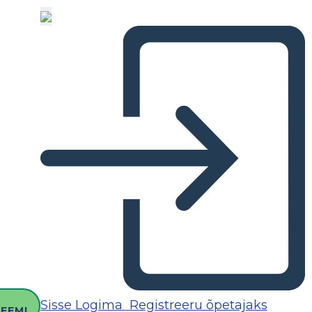
O
Sisse Logima
Registreeru õpetajaks
EEMI