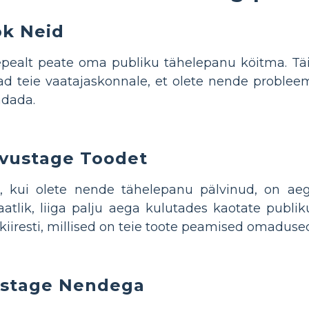
k Neid
pealt peate oma publiku tähelepanu köitma. Täiu
ad teie vaatajaskonnale, et olete nende probleemi
ndada.
vustage Toodet
 kui olete nende tähelepanu pälvinud, on aeg 
aatlik, liiga palju aega kulutades kaotate publi
 kiiresti, millised on teie toote peamised omaduse
stage Nendega