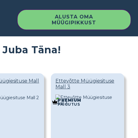
ALUSTA OMA
MÜÜGIPIKKUST
 Juba Täna!
ügiesituse Mall
Ettevõtte Müügiesituse
Mall 3
PREMIUM
PAIGUTUS