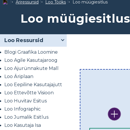
Äriressursid
Loo Tööks
Loo müügiesitlus
Loo müügiesitlu
Loo Ressursid
Blogi Graafika Loomine
Loo Agile Kasutajaroog
Loo Ajurünnakute Mall
Loo Äriplaan
Loo Eepiline Kasutajajutt
Loo Ettevõtte Visioon
Loo Huvitav Esitus
Loo Infographic
Loo Jumalik Esitlus
Loo Kasutaja Isa