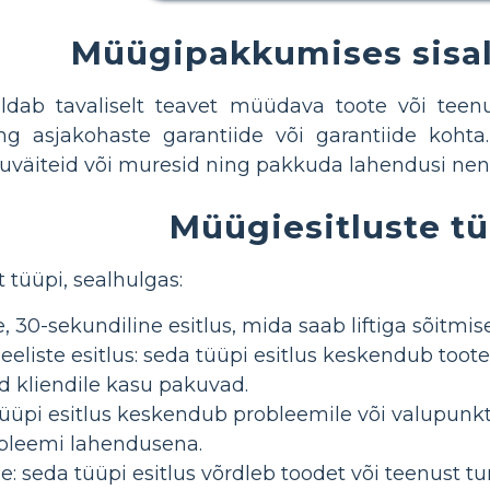
Müügipakkumises sisa
dab tavaliselt teavet müüdava toote või teenuse
g asjakohaste garantiide või garantiide kohta.
stuväiteid või muresid ning pakkuda lahendusi ne
Müügiesitluste t
 tüüpi, sealhulgas:
, 30-sekundiline esitlus, mida saab liftiga sõitmis
eeliste esitlus: seda tüüpi esitlus keskendub toote
d kliendile kasu pakuvad.
üpi esitlus keskendub probleemile või valupunktil
obleemi lahendusena.
 seda tüüpi esitlus võrdleb toodet või teenust tur