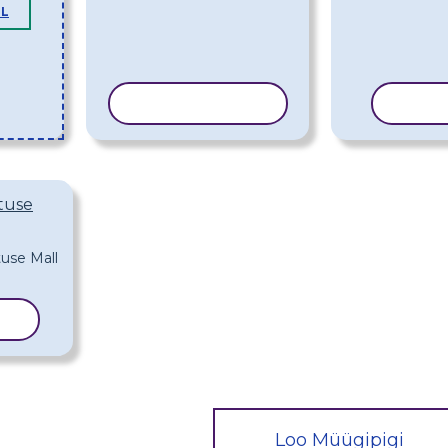
LL
KOPEERI MALL
KOPE
tuse
LL
Loo Müügipigi