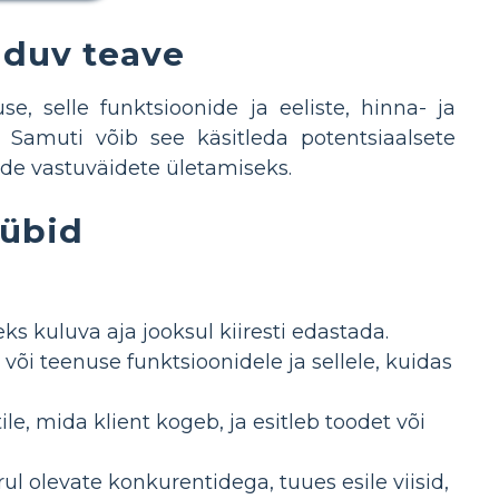
lduv teave
, selle funktsioonide ja eeliste, hinna- ja
 Samuti võib see käsitleda potentsiaalsete
nde vastuväidete ületamiseks.
üübid
eks kuluva aja jooksul kiiresti edastada.
 või teenuse funktsioonidele ja sellele, kuidas
e, mida klient kogeb, ja esitleb toodet või
ul olevate konkurentidega, tuues esile viisid,