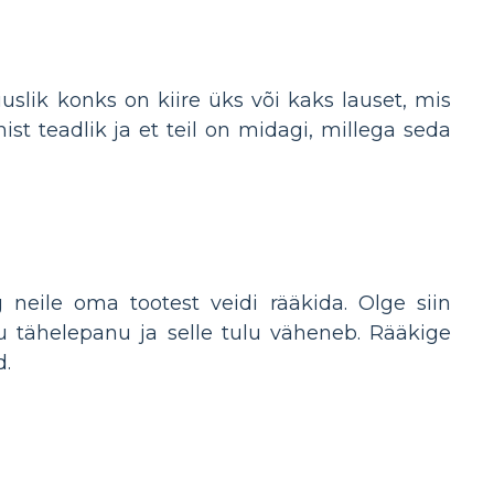
slik konks on kiire üks või kaks lauset, mis
st teadlik ja et teil on midagi, millega seda
neile oma tootest veidi rääkida. Olge siin
ku tähelepanu ja selle tulu väheneb. Rääkige
d.