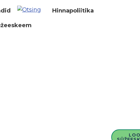
did
Hinnapoliitika
üžeeskeem
LO
SÜŽEESK