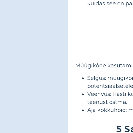
kuidas see on pa
Müügikõne kasutamise
Selgus: müügikõ
potentsiaalsetele
Veenvus: Hästi k
teenust ostma.
Aja kokkuhoid: mü
5 S