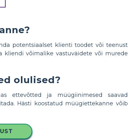
kanne?
a potentsiaalset klienti toodet või teenust
ja kliendi võimalike vastuväidete või murede
d olulised?
das ettevõtted ja müügiinimesed saavad
vitada. Hästi koostatud müügiettekanne võib
KUST