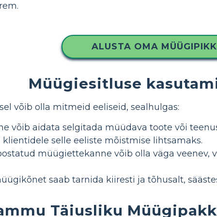
rem.
ALUSTA OMA MÜÜGIPIK
Müügiesitluse kasutami
l võib olla mitmeid eeliseid, sealhulgas:
ne võib aidata selgitada müüdava toote või teen
 klientidele selle eeliste mõistmise lihtsamaks.
oostatud müügiettekanne võib olla väga veenev, v
ügikõnet saab tarnida kiiresti ja tõhusalt, sääste
ammu Täiusliku Müügipak