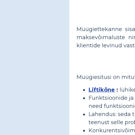
Müügiettekanne sisal
maksevõimaluste nin
klientide levinud va
Müügiesitusi on mitut
Liftikõne
:
lühike
Funktsioonide ja 
need funktsiooni
Lahendus: seda tü
teenust selle pr
Konkurentsivõime: