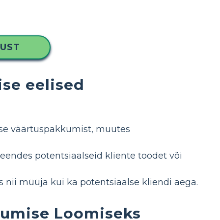
KUST
se eelised
use väärtuspakkumist, muutes
eendes potentsiaalseid kliente toodet või
s nii müüja kui ka potentsiaalse kliendi aega.
kumise Loomiseks