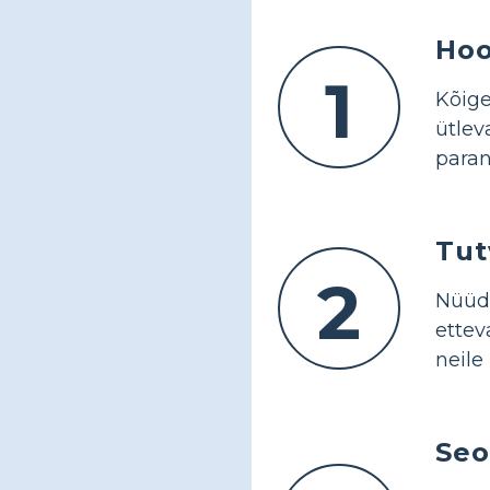
Hoo
1
Kõige
ütlev
para
Tut
2
Nüüd,
ettev
neile
Seo