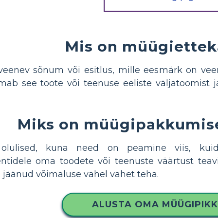
Mis on müügiette
enev sõnum või esitlus, mille eesmärk on veend
lmab see toote või teenuse eeliste väljatoomist 
Miks on müügipakkumise
 olulised, kuna need on peamine viis, kui
ientidele oma toodete või teenuste väärtust tea
jäänud võimaluse vahel vahet teha.
ALUSTA OMA MÜÜGIPIK