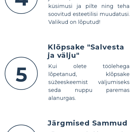
küsimusi ja pilte ning teha
soovitud esteetilisi muudatusi.
Valikud on lõputud!
Klõpsake "Salvesta
ja välju"
5
Kui olete töölehega
lõpetanud, klõpsake
süžeeskeemist väljumiseks
seda nuppu paremas
alanurgas.
Järgmised Sammud