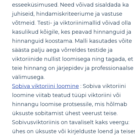
esseeküsimused. Need võivad sisaldada ka
juhiseid, hindamiskriteeriume ja vastuse
võtmeid. Testi- ja viktoriinimallid võivad olla
kasulikud kõigile, kes peavad hinnanguid ja
hinnanguid koostama. Malli kasutades võite
säästa palju aega võrreldes testide ja
viktoriinide nullist loomisega ning tagada, et
teie hinnang on järjepidev ja professionaalse
välimusega.
Sobiva viktoriini loomine
: Sobiva viktoriini
loomine viitab teatud tüüpi viktoriini või
hinnangu loomise protsessile, mis hõlmab
üksuste sobitamist ühest veerust teise.
Sobivusviktoriinis on tavaliselt kaks veergu:
ühes on üksuste või kirjelduste loend ja teise