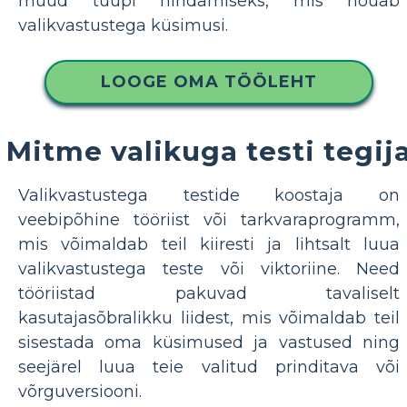
muud tüüpi hindamiseks, mis nõuab
valikvastustega küsimusi.
LOOGE OMA TÖÖLEHT
Mitme valikuga testi tegij
Valikvastustega testide koostaja on
veebipõhine tööriist või tarkvaraprogramm,
mis võimaldab teil kiiresti ja lihtsalt luua
valikvastustega teste või viktoriine. Need
tööriistad pakuvad tavaliselt
kasutajasõbralikku liidest, mis võimaldab teil
sisestada oma küsimused ja vastused ning
seejärel luua teie valitud prinditava või
võrguversiooni.