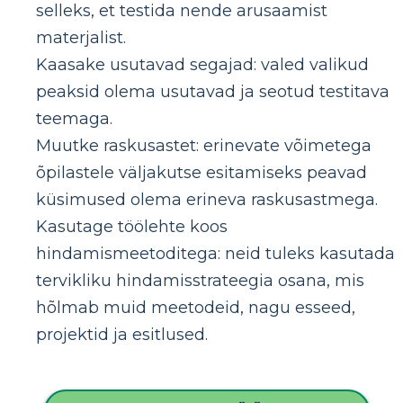
selleks, et testida nende arusaamist
materjalist.
Kaasake usutavad segajad: valed valikud
peaksid olema usutavad ja seotud testitava
teemaga.
Muutke raskusastet: erinevate võimetega
õpilastele väljakutse esitamiseks peavad
küsimused olema erineva raskusastmega.
Kasutage töölehte koos
hindamismeetoditega: neid tuleks kasutada
tervikliku hindamisstrateegia osana, mis
hõlmab muid meetodeid, nagu esseed,
projektid ja esitlused.