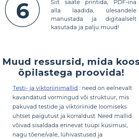
6
Siit saate printida, PDF-ina
alla laadida, ülesandele
manustada ja digitaalselt
kasutada ja palju muud!
Muud ressursid, mida koo
õpilastega proovida!
Testi- ja viktoriinimallid
: need on eelnevalt
kavandatud vormingud või struktuur, mis
pakuvad testide ja viktoriinide loomiseks
ühtset paigutust ja korraldust. Need mallid
võivad sisaldada erinevat tüüpi küsimusi,
nagu tõene/vale, lühivastused ja