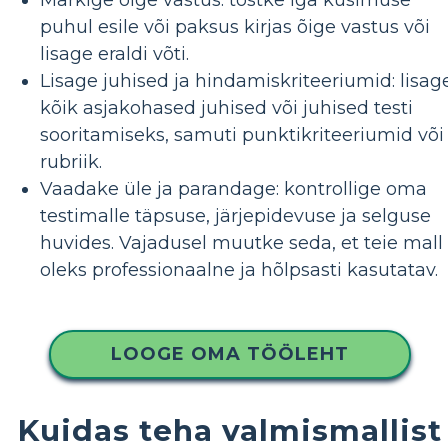
puhul esile või paksus kirjas õige vastus või
lisage eraldi võti.
Lisage juhised ja hindamiskriteeriumid: lisag
kõik asjakohased juhised või juhised testi
sooritamiseks, samuti punktikriteeriumid või
rubriik.
Vaadake üle ja parandage: kontrollige oma
testimalle täpsuse, järjepidevuse ja selguse
huvides. Vajadusel muutke seda, et teie mall
oleks professionaalne ja hõlpsasti kasutatav.
LOOGE OMA TÖÖLEHT
Kuidas teha valmismallist