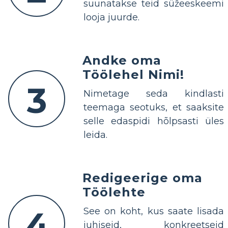
suunatakse teid süžeeskeemi
looja juurde.
Andke oma
Töölehel Nimi!
3
Nimetage seda kindlasti
teemaga seotuks, et saaksite
selle edaspidi hõlpsasti üles
leida.
Redigeerige oma
Töölehte
4
See on koht, kus saate lisada
juhiseid, konkreetseid