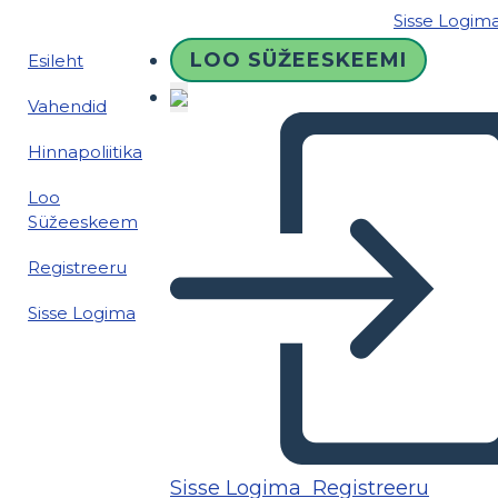
Sisse Logim
LOO SÜŽEESKEEMI
Esileht
Vahendid
Hinnapoliitika
Loo
Süžeeskeem
Registreeru
Sisse Logima
Sisse Logima
Registreeru