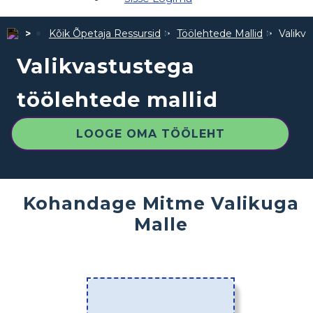
Kõik Õpetaja Ressursid
Töölehtede Mallid
Valikv
Valikvastustega
töölehtede mallid
LOOGE OMA TÖÖLEHT
Kohandage Mitme Valikuga
Malle