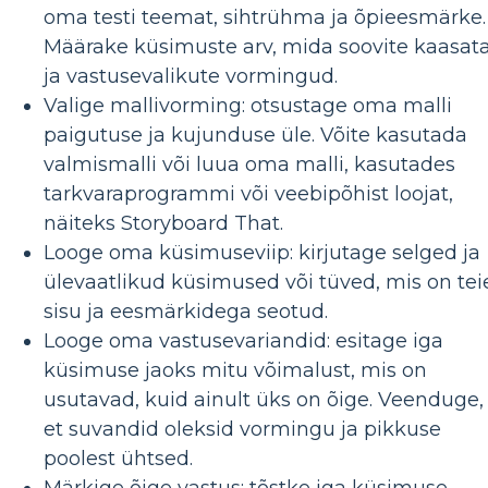
oma testi teemat, sihtrühma ja õpieesmärke.
Määrake küsimuste arv, mida soovite kaasata
ja vastusevalikute vormingud.
Valige mallivorming: otsustage oma malli
paigutuse ja kujunduse üle. Võite kasutada
valmismalli või luua oma malli, kasutades
tarkvaraprogrammi või veebipõhist loojat,
näiteks Storyboard That.
Looge oma küsimuseviip: kirjutage selged ja
ülevaatlikud küsimused või tüved, mis on tei
sisu ja eesmärkidega seotud.
Looge oma vastusevariandid: esitage iga
küsimuse jaoks mitu võimalust, mis on
usutavad, kuid ainult üks on õige. Veenduge,
et suvandid oleksid vormingu ja pikkuse
poolest ühtsed.
Märkige õige vastus: tõstke iga küsimuse