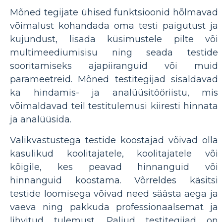
Mõned tegijate ühised funktsioonid hõlmavad
võimalust kohandada oma testi paigutust ja
kujundust, lisada küsimustele pilte või
multimeediumisisu ning seada testide
sooritamiseks ajapiiranguid või muid
parameetreid. Mõned testitegijad sisaldavad
ka hindamis- ja analüüsitööriistu, mis
võimaldavad teil testitulemusi kiiresti hinnata
ja analüüsida.
Valikvastustega testide koostajad võivad olla
kasulikud koolitajatele, koolitajatele või
kõigile, kes peavad hinnanguid või
hinnanguid koostama. Võrreldes käsitsi
testide loomisega võivad need säästa aega ja
vaeva ning pakkuda professionaalsemat ja
lihvitud tulemust. Paljud testitegijad on