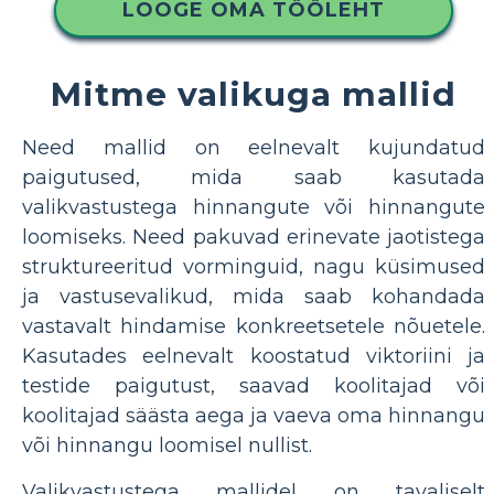
LOOGE OMA TÖÖLEHT
Mitme valikuga mallid
Need mallid on eelnevalt kujundatud
paigutused, mida saab kasutada
valikvastustega hinnangute või hinnangute
loomiseks. Need pakuvad erinevate jaotistega
struktureeritud vorminguid, nagu küsimused
ja vastusevalikud, mida saab kohandada
vastavalt hindamise konkreetsetele nõuetele.
Kasutades eelnevalt koostatud viktoriini ja
testide paigutust, saavad koolitajad või
koolitajad säästa aega ja vaeva oma hinnangu
või hinnangu loomisel nullist.
Valikvastustega mallidel on tavaliselt