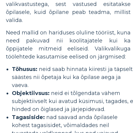
valikvastustega, sest vastused esitatakse
õpilasele, kuid õpilane peab teadma, millist
valida.
Need mallid on hariduses oluline tööriist, kuna
need pakuvad nii koolitajatele kui ka
õppijatele mitmeid eeliseid. Valikvalikuga
töölehtede kasutamise eelised on järgmised:
Tõhusus:
neid saab hinnata kiiresti ja täpselt
säästes nii õpetaja kui ka õpilase aega ja
vaeva.
Objektiivsus:
neid ei tõlgendata vähem
subjektiivselt kui avatud küsimusi, tagades, e
hinded on õiglased ja järjepidevad.
Tagasiside:
nad saavad anda õpilasele
kohest tagasisidet, võimaldades neil