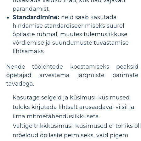
tuvastada valdkonnad, kus nad vajavad
parandamist.
Standardimine:
neid saab kasutada
hindamise standardiseerimiseks suurel
õpilaste rühmal, muutes tulemuslikkuse
võrdlemise ja suundumuste tuvastamise
lihtsamaks.
Nende töölehtede koostamiseks peaksid
õpetajad arvestama järgmiste parimate
tavadega.
Kasutage selgeid ja küsimusi: küsimused
tuleks kirjutada lihtsalt arusaadaval viisil ja
ilma mitmetähenduslikkuseta.
Vältige trikkküsimusi: Küsimused ei tohiks ol
mõeldud õpilaste petmiseks, vaid pigem