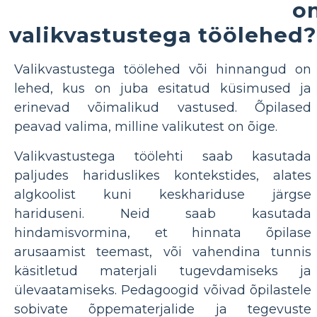
o
valikvastustega töölehed?
Valikvastustega töölehed või hinnangud on
lehed, kus on juba esitatud küsimused ja
erinevad võimalikud vastused. Õpilased
peavad valima, milline valikutest on õige.
Valikvastustega töölehti saab kasutada
paljudes hariduslikes kontekstides, alates
algkoolist kuni keskhariduse järgse
hariduseni. Neid saab kasutada
hindamisvormina, et hinnata õpilase
arusaamist teemast, või vahendina tunnis
käsitletud materjali tugevdamiseks ja
ülevaatamiseks. Pedagoogid võivad õpilastele
sobivate õppematerjalide ja tegevuste