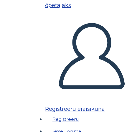
õpetajaks
Registreeru eraisikuna
Registreeru
Sisse Logima