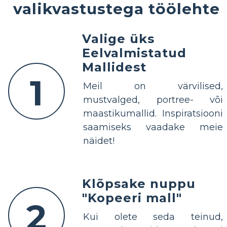
valikvastustega töölehte
Valige üks
Eelvalmistatud
Mallidest
1
Meil on värvilised,
mustvalged, portree- või
maastikumallid. Inspiratsiooni
saamiseks vaadake meie
näidet!
Klõpsake nuppu
"Kopeeri mall"
2
Kui olete seda teinud,