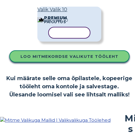
Valik Valik 10
PREMIUM
PAIGUTUS
KOPEERI MALL
LOO MITMEKORDSE VALIKUTE TÖÖLEHT
Kui määrate selle oma õpilastele, kopeerige
tööleht oma kontole ja salvestage.
Ülesande loomisel vali see lihtsalt malliks!
M
s