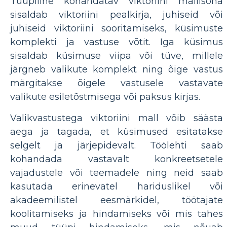
Tüüpiline kohandatav viktoriini mallisõna
sisaldab viktoriini pealkirja, juhiseid või
juhiseid viktoriini sooritamiseks, küsimuste
komplekti ja vastuse võtit. Iga küsimus
sisaldab küsimuse viipa või tüve, millele
järgneb valikute komplekt ning õige vastus
märgitakse õigele vastusele vastavate
valikute esiletõstmisega või paksus kirjas.
Valikvastustega viktoriini mall võib säästa
aega ja tagada, et küsimused esitatakse
selgelt ja järjepidevalt. Töölehti saab
kohandada vastavalt konkreetsetele
vajadustele või teemadele ning neid saab
kasutada erinevatel hariduslikel või
akadeemilistel eesmärkidel, töötajate
koolitamiseks ja hindamiseks või mis tahes