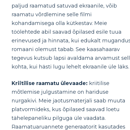
paljud raamatud satuvad ekraanile, võib
raamatu võrdlemine selle filmi
kohandamisega olla kütkestav. Meie
töölehtede abil saavad õpilased esile tuua
erinevused ja hinnata, kui edukalt mugandu
romaani olemust tabab. See kaasahaarav
tegevus kutsub lapsi avaldama arvamust sel
kohta, kui hästi lugu lehelt ekraanile üle läks.
Kriitilise raamatu ülevaade:
kriitilise
mõtlemise julgustamine on hariduse
nurgakivi. Meie jaotusmaterjali saab muuta
platvormideks, kus õpilased saavad loetu
tähelepaneliku pilguga üle vaadata.
Raamatuaruannete generaatorit kasutades