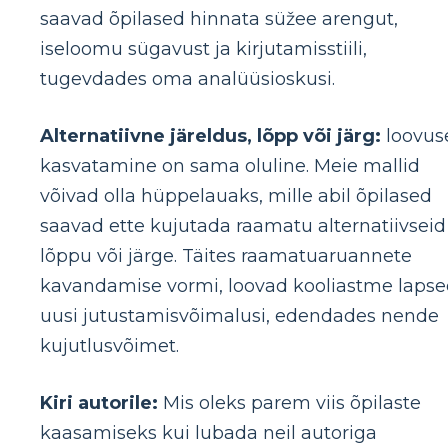
saavad õpilased hinnata süžee arengut,
iseloomu sügavust ja kirjutamisstiili,
tugevdades oma analüüsioskusi.
Alternatiivne järeldus, lõpp või järg:
loovus
kasvatamine on sama oluline. Meie mallid
võivad olla hüppelauaks, mille abil õpilased
saavad ette kujutada raamatu alternatiivseid
lõppu või järge. Täites raamatuaruannete
kavandamise vormi, loovad kooliastme laps
uusi jutustamisvõimalusi, edendades nende
kujutlusvõimet.
Kiri autorile:
Mis oleks parem viis õpilaste
kaasamiseks kui lubada neil autoriga