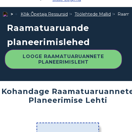
Kõik Õpetaja Ressursid
Töölehtede Mallid
Raamat
Raamatuaruande
planeerimislehed
LOOGE RAAMATUARUANNETE
PLANEERIMISLEHT
Kohandage Raamatuaruannet
Planeerimise Lehti