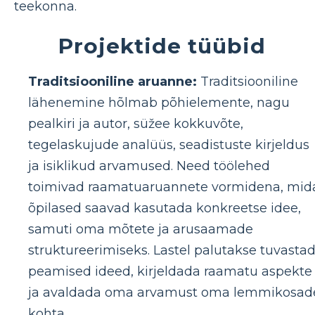
teekonna.
Projektide tüübid
Traditsiooniline aruanne:
Traditsiooniline
lähenemine hõlmab põhielemente, nagu
pealkiri ja autor, süžee kokkuvõte,
tegelaskujude analüüs, seadistuste kirjeldus
ja isiklikud arvamused. Need töölehed
toimivad raamatuaruannete vormidena, mid
õpilased saavad kasutada konkreetse idee,
samuti oma mõtete ja arusaamade
struktureerimiseks. Lastel palutakse tuvasta
peamised ideed, kirjeldada raamatu aspekte
ja avaldada oma arvamust oma lemmikosad
kohta.