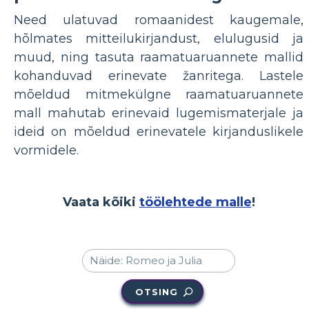
Need ulatuvad romaanidest kaugemale,
hõlmates mitteilukirjandust, elulugusid ja
muud, ning tasuta raamatuaruannete mallid
kohanduvad erinevate žanritega. Lastele
mõeldud mitmekülgne raamatuaruannete
mall mahutab erinevaid lugemismaterjale ja
ideid on mõeldud erinevatele kirjanduslikele
vormidele.
Vaata kõiki
töölehtede malle
!
OTSING