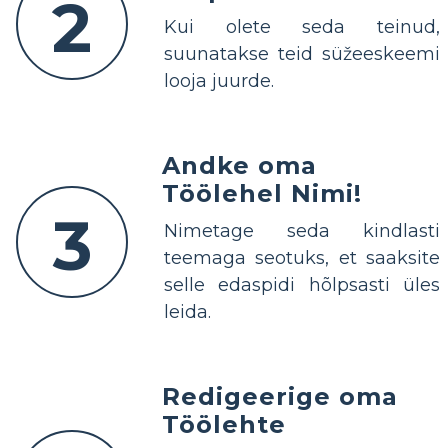
2
Kui olete seda teinud,
suunatakse teid süžeeskeemi
looja juurde.
Andke oma
Töölehel Nimi!
3
Nimetage seda kindlasti
teemaga seotuks, et saaksite
selle edaspidi hõlpsasti üles
leida.
Redigeerige oma
Töölehte