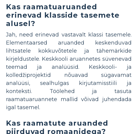
Kas raamatuaruanded
erinevad klasside tasemete
alusel?
Jah, need erinevad vastavalt klassi tasemele.
Elementaarsed aruanded keskenduvad
lihtsatele kokkuvõtetele ja tähemärkide
kirjeldustele. Keskkooli aruannetes süvenevad
teemad ja analüüsid. Keskkooli- ja
kolledžiprojektid nõuavad sügavamat
analüüsi, sealhulgas kirjutamisstiili ja
konteksti. Töölehed ja tasuta
raamatuaruannete mallid võivad juhendada
igal tasemel.
Kas raamatute aruanded
piirduvad romaanidega?