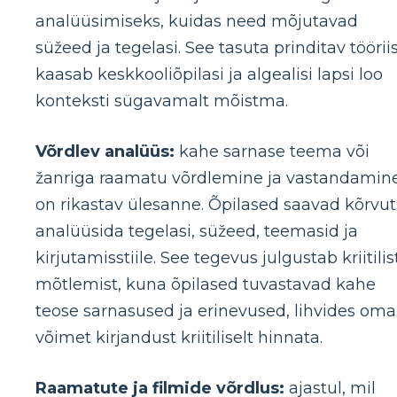
analüüsimiseks, kuidas need mõjutavad
süžeed ja tegelasi. See tasuta prinditav töörii
kaasab keskkooliõpilasi ja algealisi lapsi loo
konteksti sügavamalt mõistma.
Võrdlev analüüs:
kahe sarnase teema või
žanriga raamatu võrdlemine ja vastandamin
on rikastav ülesanne. Õpilased saavad kõrvut
analüüsida tegelasi, süžeed, teemasid ja
kirjutamisstiile. See tegevus julgustab kriitilis
mõtlemist, kuna õpilased tuvastavad kahe
teose sarnasused ja erinevused, lihvides oma
võimet kirjandust kriitiliselt hinnata.
Raamatute ja filmide võrdlus:
ajastul, mil