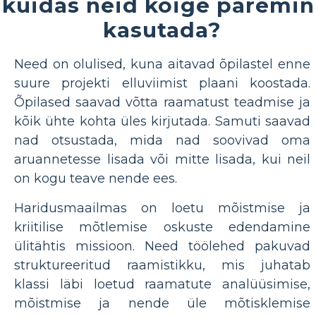
kuidas neid kõige paremin
kasutada?
Need on olulised, kuna aitavad õpilastel enne
suure projekti elluviimist plaani koostada.
Õpilased saavad võtta raamatust teadmise ja
kõik ühte kohta üles kirjutada. Samuti saavad
nad otsustada, mida nad soovivad oma
aruannetesse lisada või mitte lisada, kui neil
on kogu teave nende ees.
Haridusmaailmas on loetu mõistmise ja
kriitilise mõtlemise oskuste edendamine
ülitähtis missioon. Need töölehed pakuvad
struktureeritud raamistikku, mis juhatab
klassi läbi loetud raamatute analüüsimise,
mõistmise ja nende üle mõtisklemise