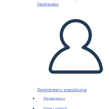
õpetajaks
Registreeru eraisikuna
Registreeru
Sisse Logima