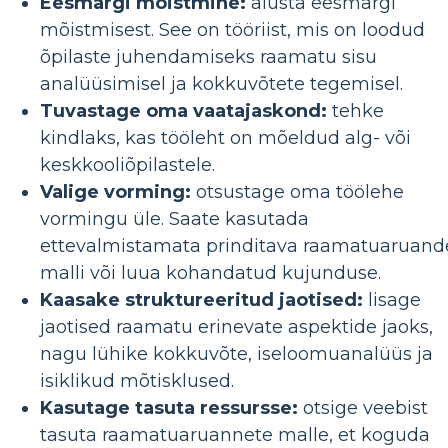
Eesmärgi mõistmine:
alusta eesmärgi
mõistmisest. See on tööriist, mis on loodud
õpilaste juhendamiseks raamatu sisu
analüüsimisel ja kokkuvõtete tegemisel.
Tuvastage oma vaatajaskond:
tehke
kindlaks, kas tööleht on mõeldud alg- või
keskkooliõpilastele.
Valige vorming:
otsustage oma töölehe
vormingu üle. Saate kasutada
ettevalmistamata prinditava raamatuaruand
malli või luua kohandatud kujunduse.
Kaasake struktureeritud jaotised:
lisage
jaotised raamatu erinevate aspektide jaoks,
nagu lühike kokkuvõte, iseloomuanalüüs ja
isiklikud mõtisklused.
Kasutage tasuta ressursse:
otsige veebist
tasuta raamatuaruannete malle, et koguda