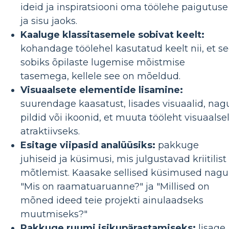
ideid ja inspiratsiooni oma töölehe paigutuse
ja sisu jaoks.
Kaaluge klassitasemele sobivat keelt:
kohandage töölehel kasutatud keelt nii, et s
sobiks õpilaste lugemise mõistmise
tasemega, kellele see on mõeldud.
Visuaalsete elementide lisamine:
suurendage kaasatust, lisades visuaalid, nag
pildid või ikoonid, et muuta tööleht visuaalsel
atraktiivseks.
Esitage viipasid analüüsiks:
pakkuge
juhiseid ja küsimusi, mis julgustavad kriitilist
mõtlemist. Kaasake sellised küsimused nagu
"Mis on raamatuaruanne?" ja "Millised on
mõned ideed teie projekti ainulaadseks
muutmiseks?"
Pakkuge ruumi isikupärastamiseks:
lisage