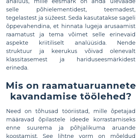
analüüs, mille eesmärk on anda ülevaade
selle põhielementidest, teemadest,
tegelastest ja süžeest. Seda kasutatakse sageli
õppevahendina, et hinnata lugeja arusaamist
raamatust ja tema võimet selle erinevaid
aspekte kriitiliselt analüüsida. Nende
struktuur ja keerukus võivad olenevalt
klassitasemest ja hariduseesmärkidest
erineda.
Mis on raamatuaruannete
kavandamise töölehed?
Need on tõhusad tööriistad, mille õpetajad
määravad õpilastele ideede korrastamiseks
enne suurema ja põhjalikuma aruande
koostamist. See lihtne vorm on mõeldud