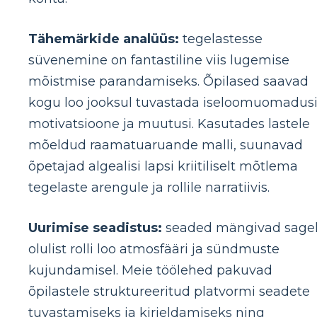
Tähemärkide analüüs:
tegelastesse
süvenemine on fantastiline viis lugemise
mõistmise parandamiseks. Õpilased saavad
kogu loo jooksul tuvastada iseloomuomadusi
motivatsioone ja muutusi. Kasutades lastele
mõeldud raamatuaruande malli, suunavad
õpetajad algealisi lapsi kriitiliselt mõtlema
tegelaste arengule ja rollile narratiivis.
Uurimise seadistus:
seaded mängivad sagel
olulist rolli loo atmosfääri ja sündmuste
kujundamisel. Meie töölehed pakuvad
õpilastele struktureeritud platvormi seadete
tuvastamiseks ja kirjeldamiseks ning