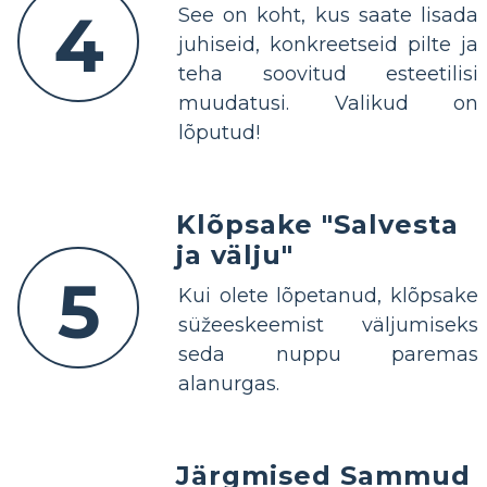
4
See on koht, kus saate lisada
juhiseid, konkreetseid pilte ja
teha soovitud esteetilisi
muudatusi. Valikud on
lõputud!
Klõpsake "Salvesta
ja välju"
5
Kui olete lõpetanud, klõpsake
süžeeskeemist väljumiseks
seda nuppu paremas
alanurgas.
Järgmised Sammud