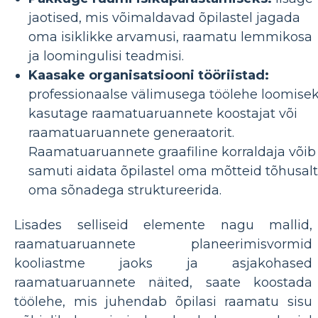
jaotised, mis võimaldavad õpilastel jagada
oma isiklikke arvamusi, raamatu lemmikosa
ja loomingulisi teadmisi.
Kaasake organisatsiooni tööriistad:
professionaalse välimusega töölehe loomise
kasutage raamatuaruannete koostajat või
raamatuaruannete generaatorit.
Raamatuaruannete graafiline korraldaja võib
samuti aidata õpilastel oma mõtteid tõhusalt
oma sõnadega struktureerida.
Lisades selliseid elemente nagu mallid,
raamatuaruannete planeerimisvormid
kooliastme jaoks ja asjakohased
raamatuaruannete näited, saate koostada
töölehe, mis juhendab õpilasi raamatu sisu