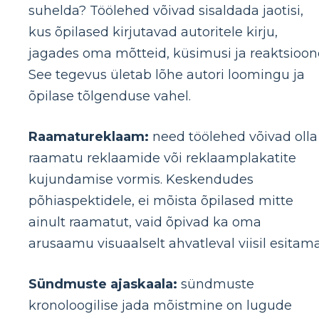
suhelda? Töölehed võivad sisaldada jaotisi,
kus õpilased kirjutavad autoritele kirju,
jagades oma mõtteid, küsimusi ja reaktsioon
See tegevus ületab lõhe autori loomingu ja
õpilase tõlgenduse vahel.
Raamatureklaam:
need töölehed võivad olla
raamatu reklaamide või reklaamplakatite
kujundamise vormis. Keskendudes
põhiaspektidele, ei mõista õpilased mitte
ainult raamatut, vaid õpivad ka oma
arusaamu visuaalselt ahvatleval viisil esitama
Sündmuste ajaskaala:
sündmuste
kronoloogilise jada mõistmine on lugude