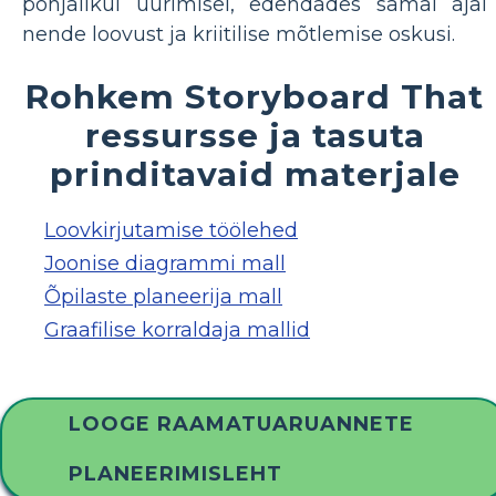
põhjalikul uurimisel, edendades samal ajal
nende loovust ja kriitilise mõtlemise oskusi.
Rohkem Storyboard That
ressursse ja tasuta
prinditavaid materjale
Loovkirjutamise töölehed
Joonise diagrammi mall
Õpilaste planeerija mall
Graafilise korraldaja mallid
LOOGE RAAMATUARUANNETE
PLANEERIMISLEHT