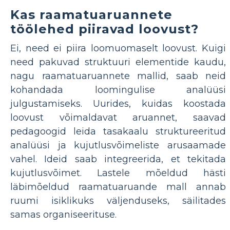
Kas raamatuaruannete
töölehed piiravad loovust?
Ei, need ei piira loomuomaselt loovust. Kuigi
need pakuvad struktuuri elementide kaudu,
nagu raamatuaruannete mallid, saab neid
kohandada loomingulise analüüsi
julgustamiseks. Uurides, kuidas koostada
loovust võimaldavat aruannet, saavad
pedagoogid leida tasakaalu struktureeritud
analüüsi ja kujutlusvõimeliste arusaamade
vahel. Ideid saab integreerida, et tekitada
kujutlusvõimet. Lastele mõeldud hästi
läbimõeldud raamatuaruande mall annab
ruumi isiklikuks väljenduseks, säilitades
samas organiseerituse.