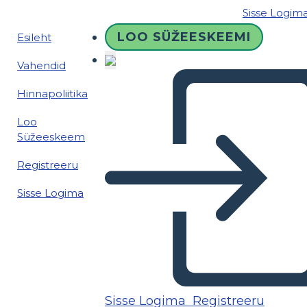
Sisse Logim
LOO SÜŽEESKEEMI
Esileht
Vahendid
Hinnapoliitika
Loo
Süžeeskeem
Registreeru
Sisse Logima
Sisse Logima
Registreeru