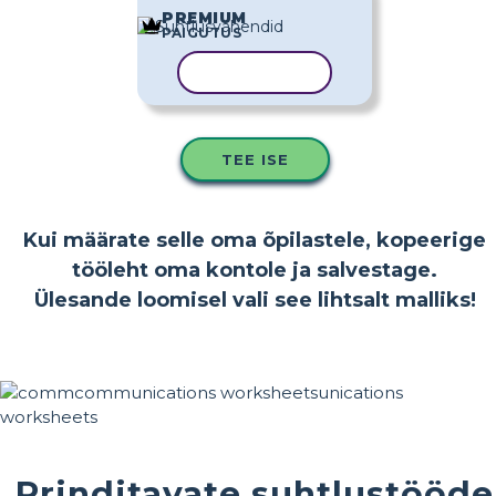
PREMIUM
PAIGUTUS
KOPEERI MALL
TEE ISE
Kui määrate selle oma õpilastele, kopeerige
tööleht oma kontole ja salvestage.
Ülesande loomisel vali see lihtsalt malliks!
Prinditavate suhtlustööde