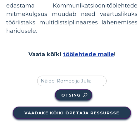
edastama. Kommunikatsioonitöölehtede
mitmekülgsus muudab need väärtuslikuks
tööriistaks multidistsiplinaarses lähenemises
haridusele.
Vaata kõiki
töölehtede malle
!
OTSING
VAADAKE KÕIKI ÕPETAJA RESSURSSE