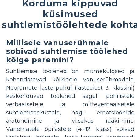
Korduma kippuvad
küsimused
suhtlemistöölehtede koht
Millisele vanuserühmale
sobivad suhtlemise töölehed
kõige paremini?
Suhtlemise töölehed on mitmekülgsed ja
kohandatavad kõikidele vanuserühmadele.
Nooremate laste puhul (lasteaiast 3. klassini)
keskenduvad töölehed sageli põhilistele
verbaalsetele ja mitteverbaalsetele
suhtlemisoskustele, nagu emotsioonide
äratundmine ja viisakas rääkimine.
Vanematele õpilastele (4.–12. klass) võivad