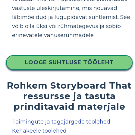
vastuste üleskirjutamine, mis nõuavad
läbimõeldud ja lugupidavat suhtlemist. See
võib olla üksi või rühmategevus ja sobib
erinevatele vanuserühmadele.
LOOGE SUHTLUSE TÖÖLEHT
Rohkem Storyboard That
ressursse ja tasuta
prinditavaid materjale
Toimingute ja tagajärgede töölehed
Kehakeele töölehed