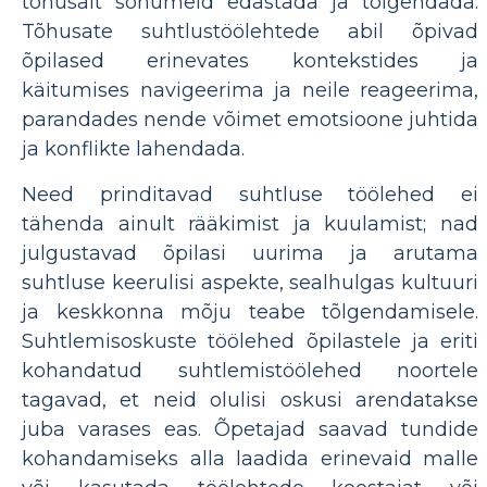
tõhusalt sõnumeid edastada ja tõlgendada.
Tõhusate suhtlustöölehtede abil õpivad
õpilased erinevates kontekstides ja
käitumises navigeerima ja neile reageerima,
parandades nende võimet emotsioone juhtida
ja konflikte lahendada.
Need prinditavad suhtluse töölehed ei
tähenda ainult rääkimist ja kuulamist; nad
julgustavad õpilasi uurima ja arutama
suhtluse keerulisi aspekte, sealhulgas kultuuri
ja keskkonna mõju teabe tõlgendamisele.
Suhtlemisoskuste töölehed õpilastele ja eriti
kohandatud suhtlemistöölehed noortele
tagavad, et neid olulisi oskusi arendatakse
juba varases eas. Õpetajad saavad tundide
kohandamiseks alla laadida erinevaid malle