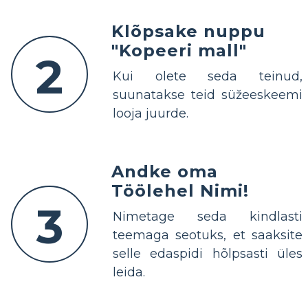
Klõpsake nuppu
"Kopeeri mall"
2
Kui olete seda teinud,
suunatakse teid süžeeskeemi
looja juurde.
Andke oma
Töölehel Nimi!
3
Nimetage seda kindlasti
teemaga seotuks, et saaksite
selle edaspidi hõlpsasti üles
leida.