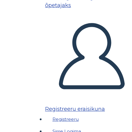
õpetajaks
Registreeru eraisikuna
Registreeru
Sisse Logima