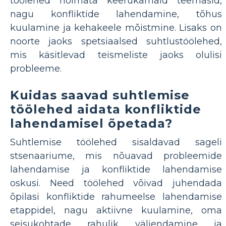
töölehed hõlmata keerukamaid teemasid,
nagu konfliktide lahendamine, tõhus
kuulamine ja kehakeele mõistmine. Lisaks on
noorte jaoks spetsiaalsed suhtlustöölehed,
mis käsitlevad teismeliste jaoks olulisi
probleeme.
Kuidas saavad suhtlemise
töölehed aidata konfliktide
lahendamisel õpetada?
Suhtlemise töölehed sisaldavad sageli
stsenaariume, mis nõuavad probleemide
lahendamise ja konfliktide lahendamise
oskusi. Need töölehed võivad juhendada
õpilasi konfliktide rahumeelse lahendamise
etappidel, nagu aktiivne kuulamine, oma
seisukohtade rahulik väljendamine ja