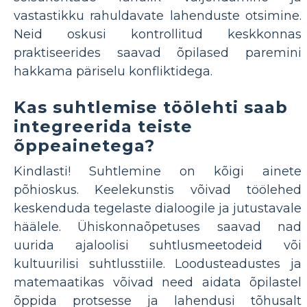
vastastikku rahuldavate lahenduste otsimine.
Neid oskusi kontrollitud keskkonnas
praktiseerides saavad õpilased paremini
hakkama päriselu konfliktidega.
Kas suhtlemise töölehti saab
integreerida teiste
õppeainetega?
Kindlasti! Suhtlemine on kõigi ainete
põhioskus. Keelekunstis võivad töölehed
keskenduda tegelaste dialoogile ja jutustavale
häälele. Ühiskonnaõpetuses saavad nad
uurida ajaloolisi suhtlusmeetodeid või
kultuurilisi suhtlusstiile. Loodusteadustes ja
matemaatikas võivad need aidata õpilastel
õppida protsesse ja lahendusi tõhusalt