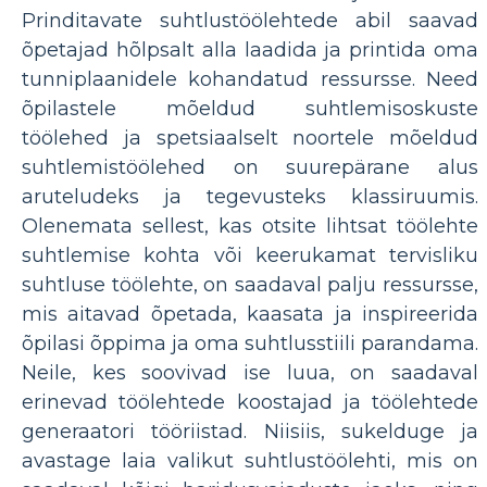
Prinditavate suhtlustöölehtede abil saavad
õpetajad hõlpsalt alla laadida ja printida oma
tunniplaanidele kohandatud ressursse. Need
õpilastele mõeldud suhtlemisoskuste
töölehed ja spetsiaalselt noortele mõeldud
suhtlemistöölehed on suurepärane alus
aruteludeks ja tegevusteks klassiruumis.
Olenemata sellest, kas otsite lihtsat töölehte
suhtlemise kohta või keerukamat tervisliku
suhtluse töölehte, on saadaval palju ressursse,
mis aitavad õpetada, kaasata ja inspireerida
õpilasi õppima ja oma suhtlusstiili parandama.
Neile, kes soovivad ise luua, on saadaval
erinevad töölehtede koostajad ja töölehtede
generaatori tööriistad. Niisiis, sukelduge ja
avastage laia valikut suhtlustöölehti, mis on