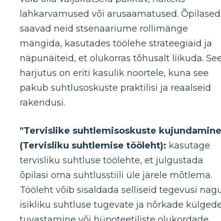
lahkarvamused või arusaamatused. Õpilased
saavad neid stsenaariume rollimänge
mängida, kasutades töölehe strateegiaid ja
näpunäiteid, et olukorras tõhusalt liikuda. Se
harjutus on eriti kasulik noortele, kuna see
pakub suhtlusoskuste praktilisi ja reaalseid
rakendusi.
"Tervislike suhtlemisoskuste kujundamine
(Tervisliku suhtlemise tööleht):
kasutage
tervisliku suhtluse töölehte, et julgustada
õpilasi oma suhtlusstiili üle järele mõtlema.
Tööleht võib sisaldada selliseid tegevusi nag
isikliku suhtluse tugevate ja nõrkade külged
tuvastamine või hüpoteetiliste olukordade