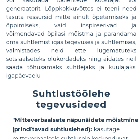
või kasutada töölehtede koostajat või
generaatorit. Lõppkokkuvõttes ei teeni need
tasuta ressursid mitte ainult õpetamiseks ja
õppimiseks, vaid inspireerivad ja
võimendavad õpilasi mõistma ja parandama
oma suhtlemist igas tegevuses ja suhtlemises,
valmistades neid ette lugematuteks
sotsiaalseteks olukordadeks ning aidates neil
saada tõhusamaks suhtlejaks ja kuulajaks.
igapäevaelu.
Suhtlustöölehe
tegevusideed
"Mitteverbaalsete näpunäidete mõistmine
(prinditavad suhtluslehed):
kasutage
mitteverbaalsele suhtlusele keskenduvat