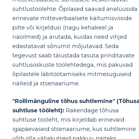
suhtlustöölehte. Õpilased saavad analüüsida
erinevate mitteverbaalsete käitumisviiside
pilte või kirjeldusi (nagu kehakeel ja
näoilmed) ja arutada, kuidas need vihjed
edastatavat sõnumit mõjutavad. Seda
tegevust saab täiustada tasuta prinditavate
suhtlusoskuste töölehtedega, mis pakuvad
õpilastele läbitöötamiseks mitmesuguseid
näiteid ja stsenaariume.
"Rollimänguline tõhus suhtlemine" (Tõhus
suhtluse tööleht):
Rakendage tõhusa
suhtluse tööleht, mis kirjeldab erinevaid
igapäevaseid stsenaariume, kus suhtlemine
võib olla väljakutseid pakkuv, näiteks