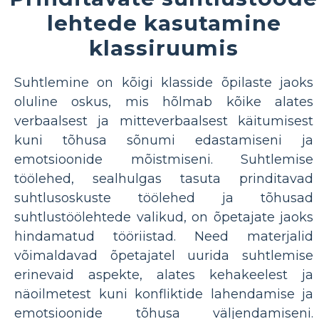
lehtede kasutamine
klassiruumis
Suhtlemine on kõigi klasside õpilaste jaoks
oluline oskus, mis hõlmab kõike alates
verbaalsest ja mitteverbaalsest käitumisest
kuni tõhusa sõnumi edastamiseni ja
emotsioonide mõistmiseni. Suhtlemise
töölehed, sealhulgas tasuta prinditavad
suhtlusoskuste töölehed ja tõhusad
suhtlustöölehtede valikud, on õpetajate jaoks
hindamatud tööriistad. Need materjalid
võimaldavad õpetajatel uurida suhtlemise
erinevaid aspekte, alates kehakeelest ja
näoilmetest kuni konfliktide lahendamise ja
emotsioonide tõhusa väljendamiseni.