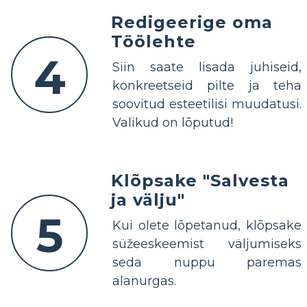
Redigeerige oma
Töölehte
4
Siin saate lisada juhiseid,
konkreetseid pilte ja teha
soovitud esteetilisi muudatusi.
Valikud on lõputud!
Klõpsake "Salvesta
ja välju"
5
Kui olete lõpetanud, klõpsake
süžeeskeemist väljumiseks
seda nuppu paremas
alanurgas.