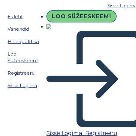
Sisse Logim
LOO SÜŽEESKEEMI
Esileht
Vahendid
Hinnapoliitika
Loo
Süžeeskeem
Registreeru
Sisse Logima
Sisse Logima
Registreeru