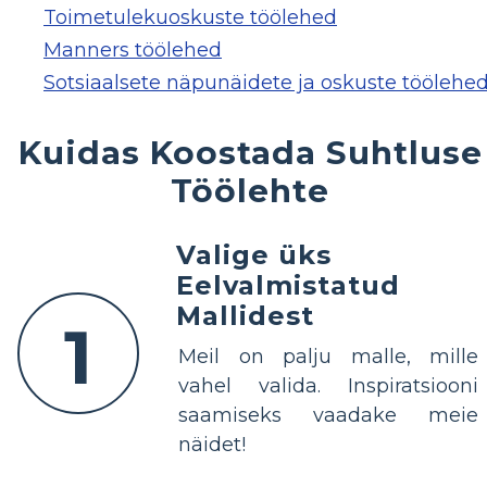
Toimetulekuoskuste töölehed
Manners töölehed
Sotsiaalsete näpunäidete ja oskuste töölehe
Kuidas Koostada Suhtluse
Töölehte
Valige üks
Eelvalmistatud
Mallidest
1
Meil on palju malle, mille
vahel valida. Inspiratsiooni
saamiseks vaadake meie
näidet!