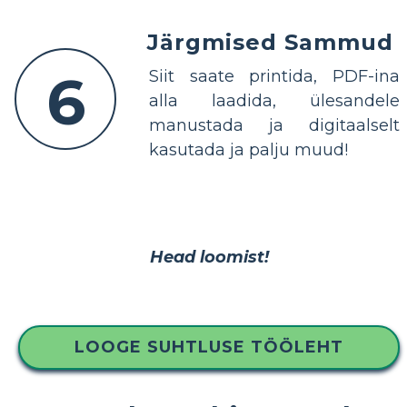
Järgmised Sammud
6
Siit saate printida, PDF-ina
alla laadida, ülesandele
manustada ja digitaalselt
kasutada ja palju muud!
Head loomist!
LOOGE SUHTLUSE TÖÖLEHT