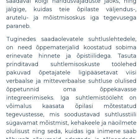
saadaval kõigi haridusvajaduste jaoks, ning
jälgige, kuidas teie õpilaste väljendus-,
arutelu- ja mõistmisoskus iga tegevusega
paraneb.
Tuginedes saadaolevatele suhtluslehtedele,
on need õppematerjalid koostatud sobima
erinevate hinnete ja õpistiilidega. Tasuta
prinditavad suhtlemisoskuste töölehed
pakuvad õpetajatele ligipääsetavat viisi
verbaalse ja mitteverbaalse suhtluse olulised
õppetunnid oma õppekavasse
integreerimiseks. Iga suhtlemistööleht on
võimalus kaasata õpilasi mõtestatud
tegevustesse, mis soodustavad suhtlusstiili
sügavamat mõistmist, kehakeele ja näoilmete
olulisust ning seda, kuidas iga inimene saab