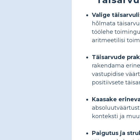
Valige täisarvul
hõlmata täisarvud
töölehe toimingui
aritmeetilisi toi
Täisarvude pra
rakendama erinev
vastupidise väärt
positiivsete täi
Kaasake erineva
absoluutväärtust,
konteksti ja muu
Paigutus ja str