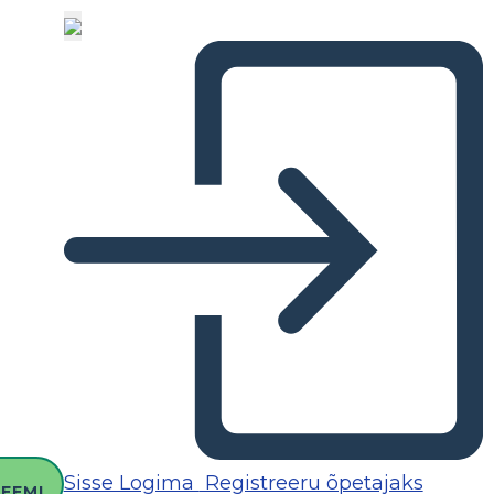
O
Sisse Logima
Registreeru õpetajaks
EEMI