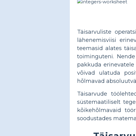
Täisarvuliste operat
lähenemisviisi erin
teemasid alates täis
toiminguteni. Nende 
pakkuda erinevatele
võivad ulatuda posi
hõlmavad absoluutväärt
Täisarvude töölehte
süstemaatiliselt teg
kõikehõlmavaid tööri
soodustades matemaa
Täisarv