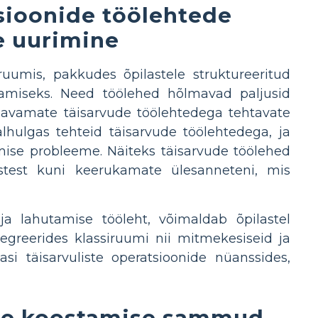
tsioonide töölehtede
e uurimine
ruumis, pakkudes õpilastele struktureeritud
damiseks. Need töölehed hõlmavad paljusid
lmavamate täisarvude töölehtedega tehtavate
lhulgas tehteid täisarvude töölehtedega, ja
ise probleeme. Näiteks täisarvude töölehed
tustest kuni keerukamate ülesanneteni, mis
ja lahutamise tööleht, võimaldab õpilastel
egreerides klassiruumi nii mitmekesiseid ja
si täisarvuliste operatsioonide nüanssides,
ehe koostamise sammud