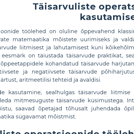
Täisarvuliste opera
kasutamis
sioonide töölehed on oluline õppevahend klassi
evate matemaatika mõistete uurimiseks ja val
arvude liitmisest ja lahutamisest kuni kõikehõ
eesmärk on täiustada täisarvude praktikat, sea
 õppeetappidele kohandatud täisarvude harjutam
tiivsete ja negatiivsete täisarvude põhiharju
ust, aritmeetilisi tehteid ja avaldisi.
de kasutamine, sealhulgas täisarvude liitmise 
eleda mitmesuguste täisarvude küsimustega. Int
istu, saavad õpetajad tõhusalt juhendada õpila
tika sügavamat mõistmist.
uliste operatsioonide tööl