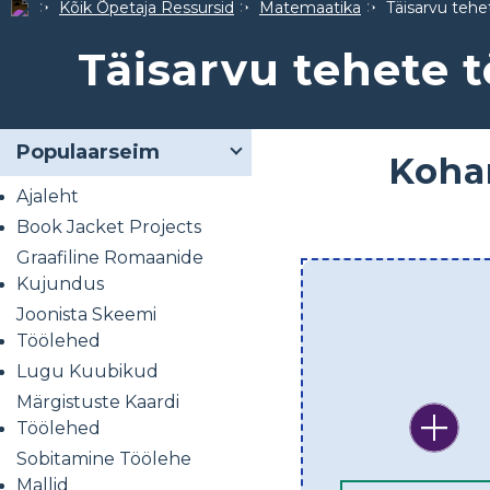
Kõik Õpetaja Ressursid
Matemaatika
Täisarvu tehe
Täisarvu tehete 
Populaarseim
Kohan
Ajaleht
Book Jacket Projects
Graafiline Romaanide
Kujundus
Joonista Skeemi
Töölehed
Lugu Kuubikud
Märgistuste Kaardi
Töölehed
Sobitamine Töölehe
Mallid