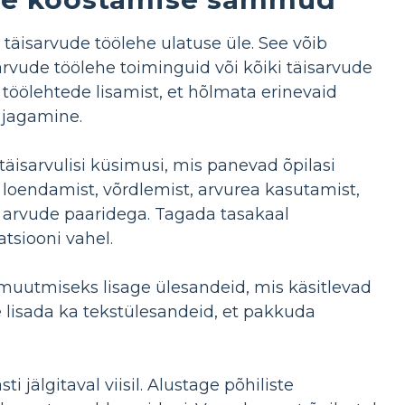
täisarvude töölehe ulatuse üle. See võib
arvude töölehe toiminguid või kõiki täisarvude
 töölehtede lisamist, et hõlmata erinevaid
a jagamine.
täisarvulisi küsimusi, mis panevad õpilasi
oendamist, võrdlemist, arvurea kasutamist,
te arvude paaridega. Tagada tasakaal
tsiooni vahel.
 muutmiseks lisage ülesandeid, mis käsitlevad
e lisada ka tekstülesandeid, et pakkuda
i jälgitaval viisil. Alustage põhiliste