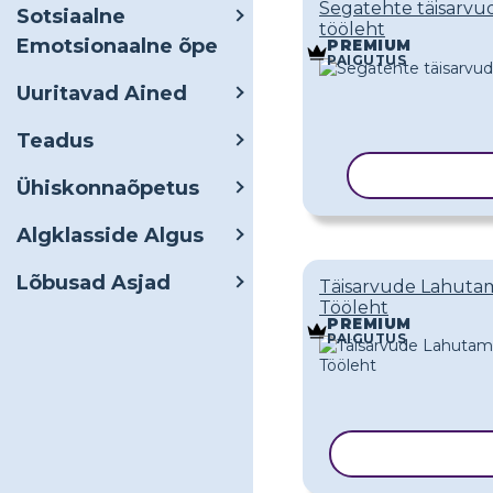
Segatehte täisarvu
Sotsiaalne
tööleht
Emotsionaalne õpe
PREMIUM
PAIGUTUS
Uuritavad Ained
Teadus
KOPEERI M
Ühiskonnaõpetus
Algklasside Algus
Lõbusad Asjad
Täisarvude Lahuta
Tööleht
PREMIUM
PAIGUTUS
KOPEERI MAL