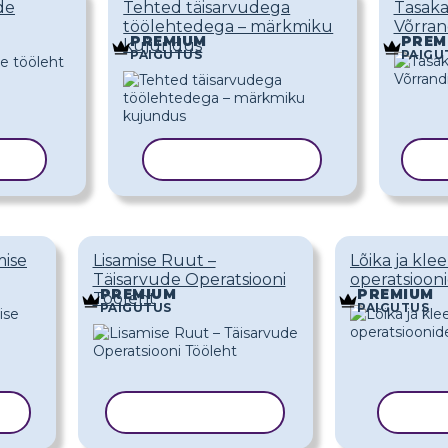
de
Tehted täisarvudega
Tasaka
töölehtedega – märkmiku
Võrran
PREMIUM
PREM
kujundus
PAIGUTUS
PAIGU
ALL
KOPEERI MALL
KO
mise
Lisamise Ruut –
Lõika ja klee
Täisarvude Operatsiooni
operatsioon
PREMIUM
PREMIUM
Tööleht
PAIGUTUS
PAIGUTUS
L
KOPEERI MALL
KOPE