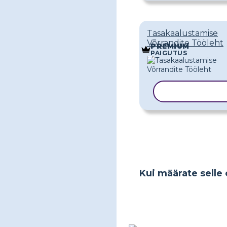
Tasakaalustamise
Võrrandite Tööleht
PREMIUM
PAIGUTUS
KOPEERI MA
Kui määrate selle 