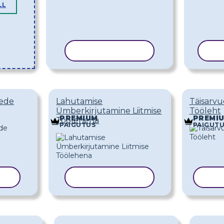
LL
KOPEERI MALL
KO
tede
Lahutamise
Täisarvu
Ümberkirjutamine Liitmise
Tööleht
PREMIUM
PREMI
Töölehena
PAIGUTUS
PAIGUT
LL
KOPEERI MALL
KOP