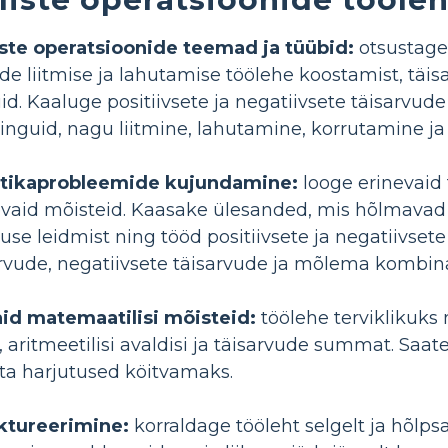
iste operatsioonide teemad ja tüübid:
otsustage 
e liitmise ja lahutamise töölehe koostamist, täis
d. Kaaluge positiivsete ja negatiivsete täisarvude
minguid, nagu liitmine, lahutamine, korrutamine j
ktikaprobleemide kujundamine:
looge erinevaid 
aid mõisteid. Kaasake ülesanded, mis hõlmavad l
use leidmist ning tööd positiivsete ja negatiivse
sarvude, negatiivsete täisarvude ja mõlema kombina
id matemaatilisi mõisteid:
töölehe terviklikuks
 aritmeetilisi avaldisi ja täisarvude summat. Saat
ta harjutused köitvamaks.
uktureerimine:
korraldage tööleht selgelt ja hõlpsast