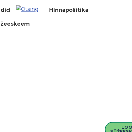
did
Hinnapoliitika
üžeeskeem
LO
SÜŽEESK