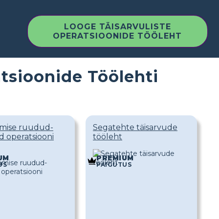
LOOGE TÄISARVULISTE
OPERATSIOONIDE TÖÖLEHT
tsioonide Töölehti
mise ruudud-
Segatehte täisarvude
d operatsiooni
tööleht
UM
PREMIUM
US
PAIGUTUS