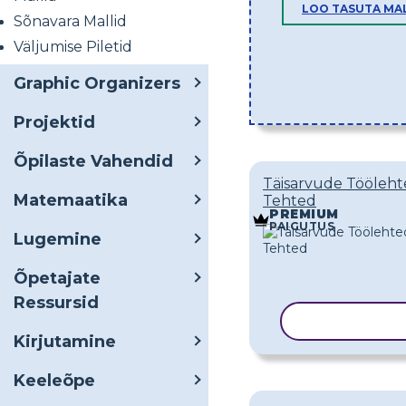
LOO TASUTA MA
Sõnavara Mallid
Väljumise Piletid
Graphic Organizers
Projektid
Õpilaste Vahendid
Täisarvude Tööleh
Matemaatika
Tehted
PREMIUM
PAIGUTUS
Lugemine
Õpetajate
Ressursid
KOPEERI MA
Kirjutamine
Keeleõpe