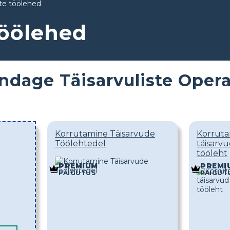
te töölehed
töölehed
dage Täisarvuliste Opera
Korrutamine Täisarvude
Korruta
Töölehtedel
täisarvu
tööleht
PREMIUM
PREMI
PAIGUTUS
PAIGUT