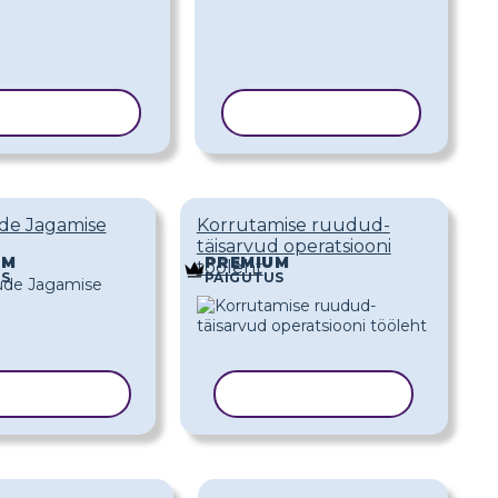
PEERI MALL
KOPEERI MALL
de Jagamise
Korrutamise ruudud-
täisarvud operatsiooni
UM
PREMIUM
tööleht
US
PAIGUTUS
EERI MALL
KOPEERI MALL