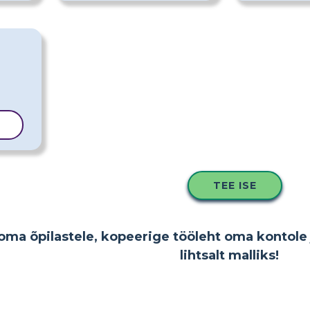
LL
TEE ISE
oma õpilastele, kopeerige tööleht oma kontole 
lihtsalt malliks!