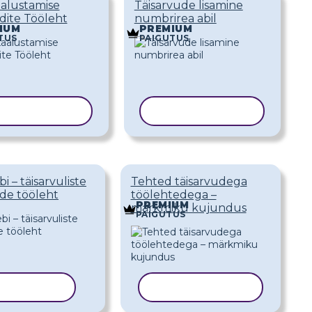
alustamise
Täisarvude lisamine
dite Tööleht
numbrirea abil
IUM
PREMIUM
TUS
PAIGUTUS
PEERI MALL
KOPEERI MALL
bi – täisarvuliste
Tehted täisarvudega
ide tööleht
töölehtedega –
PREMIUM
märkmiku kujundus
PAIGUTUS
ERI MALL
KOPEERI MALL