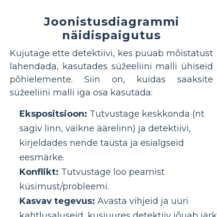
Joonistusdiagrammi
näidispaigutus
Kujutage ette detektiivi, kes püüab mõistatust
lahendada, kasutades süžeeliini malli ühiseid
põhielemente. Siin on, kuidas saaksite
süžeeliini malli iga osa kasutada:
Ekspositsioon:
Tutvustage keskkonda (nt
sagiv linn, vaikne äärelinn) ja detektiivi,
kirjeldades nende tausta ja esialgseid
eesmärke.
Konflikt:
Tutvustage loo peamist
küsimust/probleemi.
Kasvav tegevus:
Avasta vihjeid ja uuri
kahtlusaluseid, kusjuures detektiiv jõuab järk