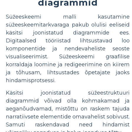
diagrammid
Süžeeskeemi malli kasutamine
süžeeskeemitarkvaraga pakub olulisi eeliseid
käsitsi joonistatud diagrammide ees.
Digitaalsed tööriistad lihtsustavad loo
komponentide ja nendevaheliste seoste
visualiseerimist. Süžeeskeemi graafilise
korraldaja loomine ja redigeerimine on kiirem
ja tõhusam, lihtsustades õpetajate jaoks
hindamisprotsessi.
Käsitsi joonistatud süžeestruktuuri
diagrammid võivad olla kohmakamad ja
aeganõudvamad, mistõttu on raskem tajuda
narratiivsete elementide omavahelist sobivust.
Samuti raskendavad need hindamist