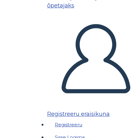
õpetajaks
Registreeru eraisikuna
Registreeru
Sisse Logima