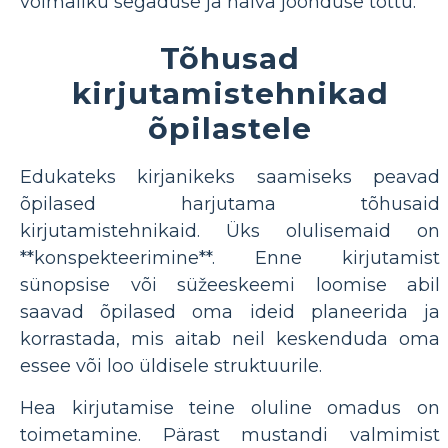
võimaliku segaduse ja halva joonduse tõttu.
Tõhusad
kirjutamistehnikad
õpilastele
Edukateks kirjanikeks saamiseks peavad
õpilased harjutama tõhusaid
kirjutamistehnikaid. Üks olulisemaid on
**konspekteerimine**. Enne kirjutamist
sünopsise või süžeeskeemi loomise abil
saavad õpilased oma ideid planeerida ja
korrastada, mis aitab neil keskenduda oma
essee või loo üldisele struktuurile.
Hea kirjutamise teine ​​​​oluline omadus on
toimetamine. Pärast mustandi valmimist