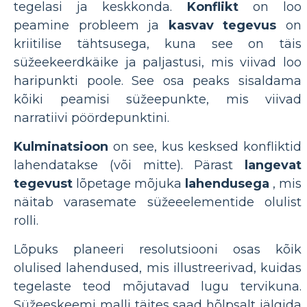
tegelasi ja keskkonda.
Konflikt
on loo
peamine probleem ja
kasvav tegevus
on
kriitilise tähtsusega, kuna see on täis
süžeekeerdkäike ja paljastusi, mis viivad loo
haripunkti poole. See osa peaks sisaldama
kõiki peamisi süžeepunkte, mis viivad
narratiivi pöördepunktini.
Kulminatsioon
on see, kus kesksed konfliktid
lahendatakse (või mitte). Pärast
langevat
tegevust
lõpetage mõjuka
lahendusega
, mis
näitab varasemate süžeeelementide olulist
rolli.
Lõpuks planeeri resolutsiooni osas kõik
olulised lahendused, mis illustreerivad, kuidas
tegelaste teod mõjutavad lugu tervikuna.
Süžeeskeemi malli täites saad hõlpsalt jälgida