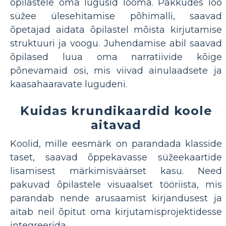
õpilastele oma lugusid looma. Pakkudes loo
süžee ülesehitamise põhimalli, saavad
õpetajad aidata õpilastel mõista kirjutamise
struktuuri ja voogu. Juhendamise abil saavad
õpilased luua oma narratiivide kõige
põnevamaid osi, mis viivad ainulaadsete ja
kaasahaaravate lugudeni.
Kuidas krundikaardid koole
aitavad
Koolid, mille eesmärk on parandada klasside
taset, saavad õppekavasse süžeekaartide
lisamisest märkimisväärset kasu. Need
pakuvad õpilastele visuaalset tööriista, mis
parandab nende arusaamist kirjandusest ja
aitab neil õpitut oma kirjutamisprojektidesse
integreerida.