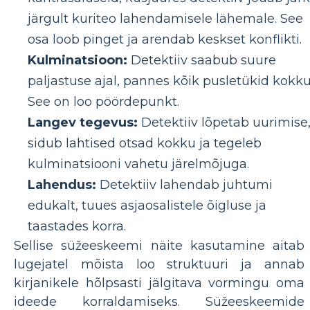
järgult kuriteo lahendamisele lähemale. See
osa loob pinget ja arendab keskset konflikti.
Kulminatsioon:
Detektiiv saabub suure
paljastuse ajal, pannes kõik pusletükid kokku
See on loo pöördepunkt.
Langev tegevus:
Detektiiv lõpetab uurimise
sidub lahtised otsad kokku ja tegeleb
kulminatsiooni vahetu järelmõjuga.
Lahendus:
Detektiiv lahendab juhtumi
edukalt, tuues asjaosalistele õigluse ja
taastades korra.
Sellise süžeeskeemi näite kasutamine aitab
lugejatel mõista loo struktuuri ja annab
kirjanikele hõlpsasti jälgitava vormingu oma
ideede korraldamiseks. Süžeeskeemide