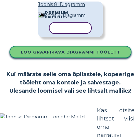
Joonis 8. Diagramm
PREMIUM
PAIGUTUS
KOPEERI MALL
LOO GRAAFIKAVA DIAGRAMMI TÖÖLEHT
Kui määrate selle oma õpilastele, kopeerige
tööleht oma kontole ja salvestage.
Ülesande loomisel vali see lihtsalt malliks!
Kas otsite
lihtsat viisi
oma
narratiivi