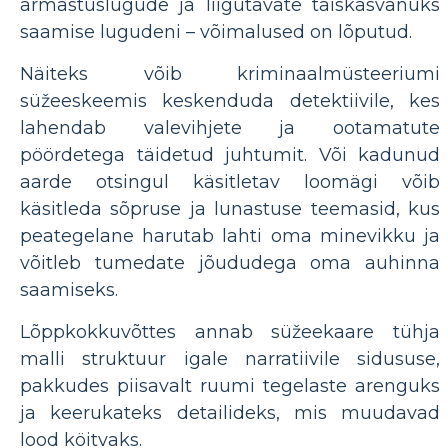
armastuslugude ja liigutavate täiskasvanuks
saamise lugudeni – võimalused on lõputud.
Näiteks võib kriminaalmüsteeriumi
süžeeskeemis keskenduda detektiivile, kes
lahendab valevihjete ja ootamatute
pöördetega täidetud juhtumit. Või kadunud
aarde otsingul käsitletav loomägi võib
käsitleda sõpruse ja lunastuse teemasid, kus
peategelane harutab lahti oma minevikku ja
võitleb tumedate jõududega oma auhinna
saamiseks.
Lõppkokkuvõttes annab süžeekaare tühja
malli struktuur igale narratiivile sidususe,
pakkudes piisavalt ruumi tegelaste arenguks
ja keerukateks detailideks, mis muudavad
lood köitvaks.