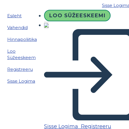
Sisse Logim
LOO SÜŽEESKEEMI
Esileht
Vahendid
Hinnapoliitika
Loo
Süžeeskeem
Registreeru
Sisse Logima
Sisse Logima
Registreeru