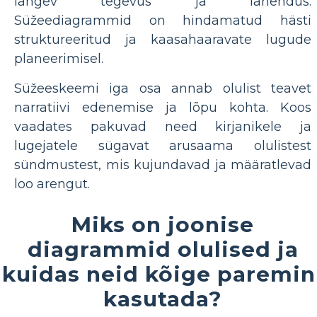
langev tegevus ja lahendus.
Süžeediagrammid on hindamatud hästi
struktureeritud ja kaasahaaravate lugude
planeerimisel.
Süžeeskeemi iga osa annab olulist teavet
narratiivi edenemise ja lõpu kohta. Koos
vaadates pakuvad need kirjanikele ja
lugejatele sügavat arusaama olulistest
sündmustest, mis kujundavad ja määratlevad
loo arengut.
Miks on joonise
diagrammid olulised ja
kuidas neid kõige paremin
kasutada?