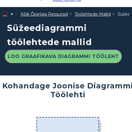
Kõik Õpetaja Ressursid
Töölehtede Mallid
Süžeed
Süžeediagrammi
töölehtede mallid
LOO GRAAFIKAVA DIAGRAMMI TÖÖLEHT
Kohandage Joonise Diagramm
Töölehti