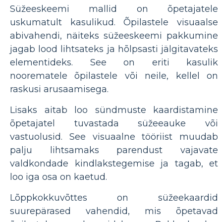
Süžeeskeemi mallid on õpetajatele
uskumatult kasulikud. Õpilastele visuaalse
abivahendi, näiteks süžeeskeemi pakkumine
jagab lood lihtsateks ja hõlpsasti jälgitavateks
elementideks. See on eriti kasulik
noorematele õpilastele või neile, kellel on
raskusi arusaamisega.
Lisaks aitab loo sündmuste kaardistamine
õpetajatel tuvastada süžeeauke või
vastuolusid. See visuaalne tööriist muudab
palju lihtsamaks parendust vajavate
valdkondade kindlakstegemise ja tagab, et
loo iga osa on kaetud.
Lõppkokkuvõttes on süžeekaardid
suurepärased vahendid, mis õpetavad