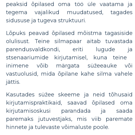
peaksid õpilased oma töö üle vaatama ja
tegema vajalikud muudatused, tagades
sidususe ja tugeva struktuuri.
Lõpuks peavad õpilased mõistma tagasiside
olulisust. Teine ​​silmapaar aitab tuvastada
parendusvaldkondi, eriti lugude ja
stsenaariumide kirjutamisel, kuna teine ​​​​
inimene võib märgata süžeeauke või
vastuolusid, mida õpilane kahe silma vahele
jättis.
Kasutades süžee skeeme ja neid tõhusaid
kirjutamispraktikaid, saavad õpilased oma
kirjutamisoskusi parandada ja saada
paremaks jutuvestjaks, mis viib paremate
hinnete ja tulevaste võimaluste poole.