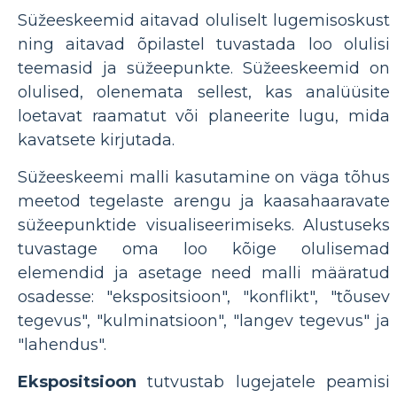
Süžeeskeemid aitavad oluliselt lugemisoskust
ning aitavad õpilastel tuvastada loo olulisi
teemasid ja süžeepunkte. Süžeeskeemid on
olulised, olenemata sellest, kas analüüsite
loetavat raamatut või planeerite lugu, mida
kavatsete kirjutada.
Süžeeskeemi malli kasutamine on väga tõhus
meetod tegelaste arengu ja kaasahaaravate
süžeepunktide visualiseerimiseks. Alustuseks
tuvastage oma loo kõige olulisemad
elemendid ja asetage need malli määratud
osadesse: "ekspositsioon", "konflikt", "tõusev
tegevus", "kulminatsioon", "langev tegevus" ja
"lahendus".
Ekspositsioon
tutvustab lugejatele peamisi