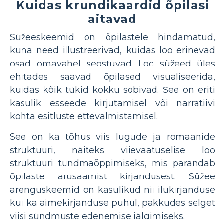
Kuidas krundikaardid õpilasi
aitavad
Süžeeskeemid on õpilastele hindamatud,
kuna need illustreerivad, kuidas loo erinevad
osad omavahel seostuvad. Loo süžeed üles
ehitades saavad õpilased visualiseerida,
kuidas kõik tükid kokku sobivad. See on eriti
kasulik esseede kirjutamisel või narratiivi
kohta esitluste ettevalmistamisel.
See on ka tõhus viis lugude ja romaanide
struktuuri, näiteks viievaatuselise loo
struktuuri tundmaõppimiseks, mis parandab
õpilaste arusaamist kirjandusest. Süžee
arenguskeemid on kasulikud nii ilukirjanduse
kui ka aimekirjanduse puhul, pakkudes selget
viisi sündmuste edenemise jälgimiseks.