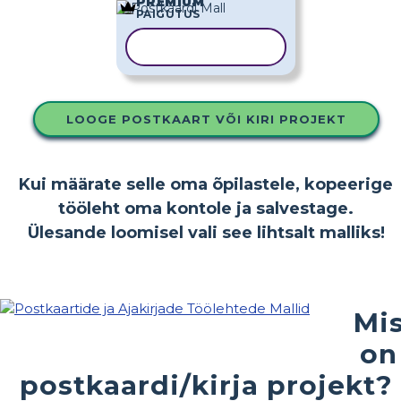
PREMIUM
PAIGUTUS
KOPEERI MALL
LOOGE POSTKAART VÕI KIRI PROJEKT
Kui määrate selle oma õpilastele, kopeerige
tööleht oma kontole ja salvestage.
Ülesande loomisel vali see lihtsalt malliks!
Mi
on
postkaardi/kirja projekt?