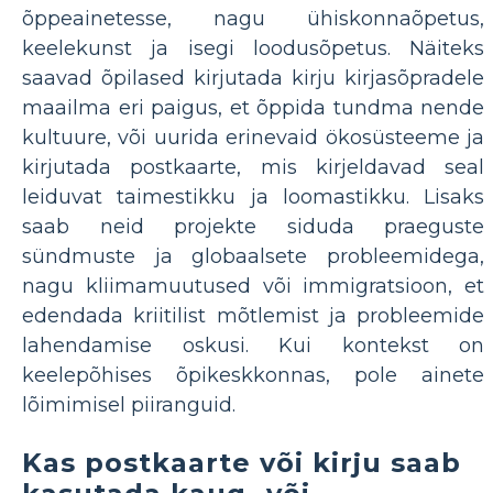
õppeainetesse, nagu ühiskonnaõpetus,
keelekunst ja isegi loodusõpetus. Näiteks
saavad õpilased kirjutada kirju kirjasõpradele
maailma eri paigus, et õppida tundma nende
kultuure, või uurida erinevaid ökosüsteeme ja
kirjutada postkaarte, mis kirjeldavad seal
leiduvat taimestikku ja loomastikku. Lisaks
saab neid projekte siduda praeguste
sündmuste ja globaalsete probleemidega,
nagu kliimamuutused või immigratsioon, et
edendada kriitilist mõtlemist ja probleemide
lahendamise oskusi. Kui kontekst on
keelepõhises õpikeskkonnas, pole ainete
lõimimisel piiranguid.
Kas postkaarte või kirju saab