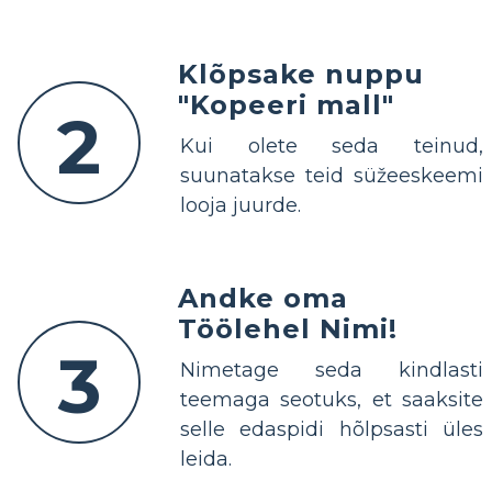
Klõpsake nuppu
"Kopeeri mall"
2
Kui olete seda teinud,
suunatakse teid süžeeskeemi
looja juurde.
Andke oma
Töölehel Nimi!
3
Nimetage seda kindlasti
teemaga seotuks, et saaksite
selle edaspidi hõlpsasti üles
leida.