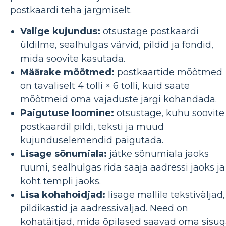
postkaardi teha järgmiselt.
Valige kujundus:
otsustage postkaardi
üldilme, sealhulgas värvid, pildid ja fondid,
mida soovite kasutada.
Määrake mõõtmed:
postkaartide mõõtmed
on tavaliselt 4 tolli × 6 tolli, kuid saate
mõõtmeid oma vajaduste järgi kohandada.
Paigutuse loomine:
otsustage, kuhu soovite
postkaardil pildi, teksti ja muud
kujunduselemendid paigutada.
Lisage sõnumiala:
jätke sõnumiala jaoks
ruumi, sealhulgas rida saaja aadressi jaoks ja
koht templi jaoks.
Lisa kohahoidjad:
lisage mallile tekstiväljad,
pildikastid ja aadressiväljad. Need on
kohatäitjad, mida õpilased saavad oma sisu