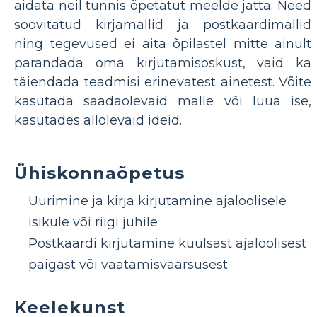
aidata neil tunnis õpetatut meelde jätta. Need
soovitatud kirjamallid ja postkaardimallid
ning tegevused ei aita õpilastel mitte ainult
parandada oma kirjutamisoskust, vaid ka
täiendada teadmisi erinevatest ainetest. Võite
kasutada saadaolevaid malle või luua ise,
kasutades allolevaid ideid.
Ühiskonnaõpetus
Uurimine ja kirja kirjutamine ajaloolisele
isikule või riigi juhile
Postkaardi kirjutamine kuulsast ajaloolisest
paigast või vaatamisväärsusest
Keelekunst