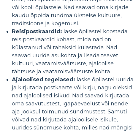
või kooli õpilastele. Nad saavad oma kirjade
kaudu õppida tundma üksteise kultuure,
traditsioone ja kogemusi.
Reisipostkaardid:
laske õpilastel koostada
reisipostkaardid kohast, mida nad on
külastanud või tahaksid külastada. Nad
saavad uurida asukohta ja lisada teavet
kultuuri, vaatamisväärsuste, ajaloolise
tähtsuse ja vaatamisväärsuste kohta.
Ajaloolised tegelased:
laske õpilastel uurid
ja kirjutada postkaarte või kirju, nagu oleksid
nad ajaloolised isikud. Nad saavad kirjutada
oma saavutustest, igapäevaelust või nende
aja jooksul toimunud sündmustest. Samuti
võivad nad kirjutada ajaloolisele isikule,
uurides sündmuse kohta, milles nad mängis