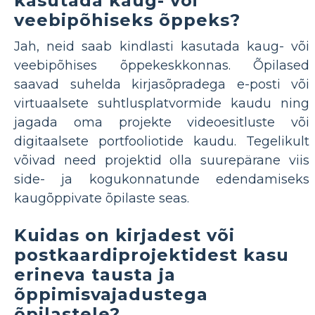
kasutada kaug- või
veebipõhiseks õppeks?
Jah, neid saab kindlasti kasutada kaug- või
veebipõhises õppekeskkonnas. Õpilased
saavad suhelda kirjasõpradega e-posti või
virtuaalsete suhtlusplatvormide kaudu ning
jagada oma projekte videoesitluste või
digitaalsete portfooliotide kaudu. Tegelikult
võivad need projektid olla suurepärane viis
side- ja kogukonnatunde edendamiseks
kaugõppivate õpilaste seas.
Kuidas on kirjadest või
postkaardiprojektidest kasu
erineva tausta ja
õppimisvajadustega
õpilastele?