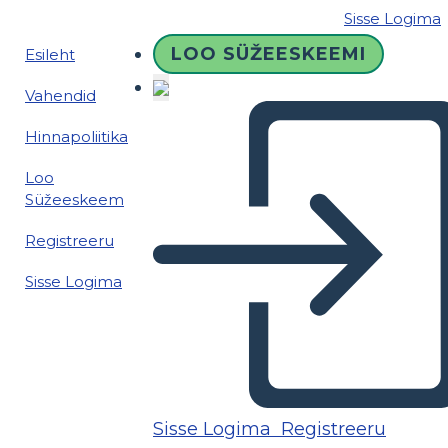
Sisse Logima
LOO SÜŽEESKEEMI
Esileht
Vahendid
Hinnapoliitika
Loo
Süžeeskeem
Registreeru
Sisse Logima
Sisse Logima
Registreeru