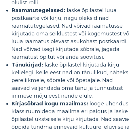
olulist rolli.
Raamatutegelased:
laske õpilastel luua
postkaarte või kirju, nagu oleksid nad
raamatutegelased. Nad võivad raamatusse
kirjutada oma seiklustest või kogemustest võ
luua raamatus olevast asukohast postkaardi.
Nad võivad isegi kirjutada sõbrale, jagada
raamatust õpitut või anda soovitusi.
Tänukirjad:
laske õpilastel kirjutada kirju
kellelegi, kelle eest nad on tänulikud, näiteks
pereliikmele, sõbrale või õpetajale. Nad
saavad väljendada oma tänu ja tunnustust
inimese mõju eest nende elule.
Kirjasõbrad kogu maailmas:
looge ühendus
klassiruumidega maailma eri paigus ja laske
õpilastel üksteisele kirju kirjutada. Nad saav
õppida tundma erinevaid kultuure, eluviise j