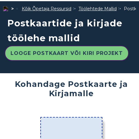
Kõik Õpetaja Ressursid
Töölehtede Mallid
Postkaa
Postkaartide ja kirjade
töölehe mallid
LOOGE POSTKAART VÕI KIRI PROJEKT
Kohandage Postkaarte ja
Kirjamalle