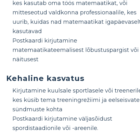
kes kasutab oma töös matemaatikat, või
mitteseotud valdkonna professionaalile, kes
uurib, kuidas nad matemaatikat igapäevasel
kasutavad
Postkaardi kirjutamine
matemaatikateemalisest lõbustuspargist või
näitusest
Kehaline kasvatus
Kirjutamine kuulsale sportlasele või treeneril
kes küsib tema treeningrežiimi ja eelseisvate
sündmuste kohta
Postkaardi kirjutamine väljasõidust
spordistaadionile või -areenile.