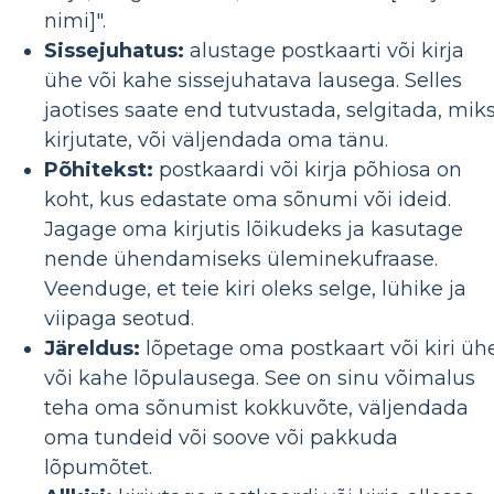
nimi]".
Sissejuhatus:
alustage postkaarti või kirja
ühe või kahe sissejuhatava lausega. Selles
jaotises saate end tutvustada, selgitada, mik
kirjutate, või väljendada oma tänu.
Põhitekst:
postkaardi või kirja põhiosa on
koht, kus edastate oma sõnumi või ideid.
Jagage oma kirjutis lõikudeks ja kasutage
nende ühendamiseks üleminekufraase.
Veenduge, et teie kiri oleks selge, lühike ja
viipaga seotud.
Järeldus:
lõpetage oma postkaart või kiri üh
või kahe lõpulausega. See on sinu võimalus
teha oma sõnumist kokkuvõte, väljendada
oma tundeid või soove või pakkuda
lõpumõtet.