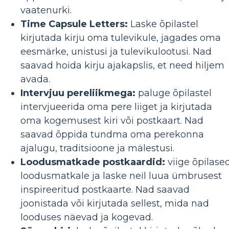
vaatenurki.
Time Capsule Letters:
Laske õpilastel
kirjutada kirju oma tulevikule, jagades oma
eesmärke, unistusi ja tulevikulootusi. Nad
saavad hoida kirju ajakapslis, et need hiljem
avada.
Intervjuu pereliikmega:
paluge õpilastel
intervjueerida oma pere liiget ja kirjutada
oma kogemusest kiri või postkaart. Nad
saavad õppida tundma oma perekonna
ajalugu, traditsioone ja mälestusi.
Loodusmatkade postkaardid:
viige õpilase
loodusmatkale ja laske neil luua ümbrusest
inspireeritud postkaarte. Nad saavad
joonistada või kirjutada sellest, mida nad
looduses näevad ja kogevad.