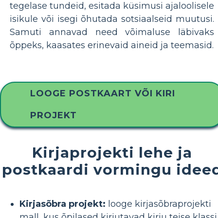
tegelase tundeid, esitada küsimusi ajaloolisele
isikule või isegi õhutada sotsiaalseid muutusi.
Samuti annavad need võimaluse läbivaks
õppeks, kaasates erinevaid aineid ja teemasid.
LOOGE POSTKAART VÕI KIRI
PROJEKT
Kirjaprojekti lehe ja
postkaardi vormingu idee
Kirjasõbra projekt:
looge kirjasõbraprojekti
mall, kus õpilased kirjutavad kirju teise klassi