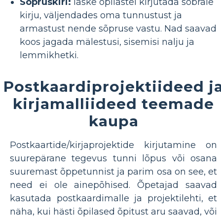
Sõpruskiri:
laske õpilastel kirjutada sõbrale
kirju, väljendades oma tunnustust ja
armastust nende sõpruse vastu. Nad saavad
koos jagada mälestusi, sisemisi nalju ja
lemmikhetki.
Postkaardiprojektiideed j
kirjamalliideed teemade
kaupa
Postkaartide/kirjaprojektide kirjutamine on
suurepärane tegevus tunni lõpus või osana
suuremast õppetunnist ja parim osa on see, et
need ei ole ainepõhised. Õpetajad saavad
kasutada postkaardimalle ja projektilehti, et
näha, kui hästi õpilased õpitust aru saavad, või