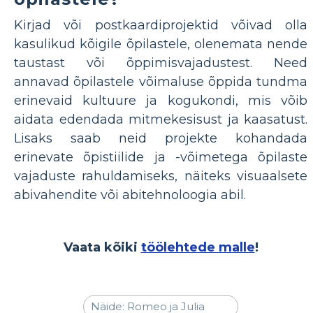
Kirjad või postkaardiprojektid võivad olla
kasulikud kõigile õpilastele, olenemata nende
taustast või õppimisvajadustest. Need
annavad õpilastele võimaluse õppida tundma
erinevaid kultuure ja kogukondi, mis võib
aidata edendada mitmekesisust ja kaasatust.
Lisaks saab neid projekte kohandada
erinevate õpistiilide ja -võimetega õpilaste
vajaduste rahuldamiseks, näiteks visuaalsete
abivahendite või abitehnoloogia abil.
Vaata kõiki
töölehtede malle
!