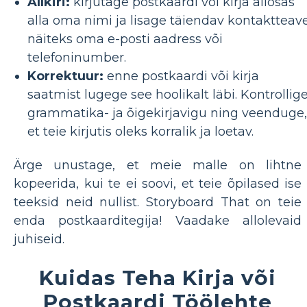
Allkiri:
kirjutage postkaardi või kirja allosas
alla oma nimi ja lisage täiendav kontaktteave
näiteks oma e-posti aadress või
telefoninumber.
Korrektuur:
enne postkaardi või kirja
saatmist lugege see hoolikalt läbi. Kontrollig
grammatika- ja õigekirjavigu ning veenduge,
et teie kirjutis oleks korralik ja loetav.
Ärge unustage, et meie malle on lihtne
kopeerida, kui te ei soovi, et teie õpilased ise
teeksid neid nullist. Storyboard That on teie
enda postkaarditegija! Vaadake allolevaid
juhiseid.
Kuidas Teha Kirja või
Postkaardi Töölehte