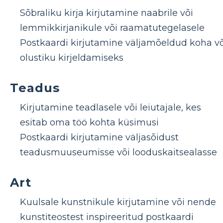
Sõbraliku kirja kirjutamine naabrile või
lemmikkirjanikule või raamatutegelasele
Postkaardi kirjutamine väljamõeldud koha võ
olustiku kirjeldamiseks
Teadus
Kirjutamine teadlasele või leiutajale, kes
esitab oma töö kohta küsimusi
Postkaardi kirjutamine väljasõidust
teadusmuuseumisse või looduskaitsealasse
Art
Kuulsale kunstnikule kirjutamine või nende
kunstiteostest inspireeritud postkaardi