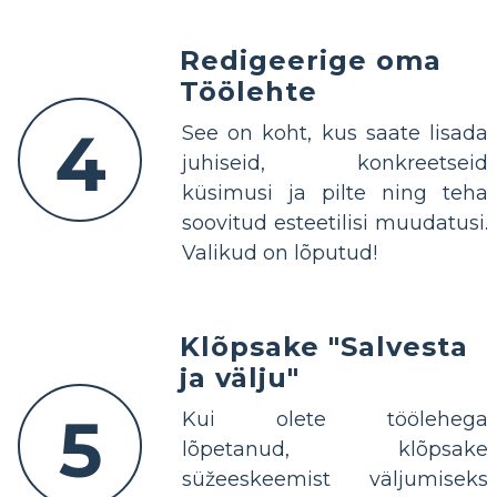
Redigeerige oma
Töölehte
4
See on koht, kus saate lisada
juhiseid, konkreetseid
küsimusi ja pilte ning teha
soovitud esteetilisi muudatusi.
Valikud on lõputud!
Klõpsake "Salvesta
ja välju"
5
Kui olete töölehega
lõpetanud, klõpsake
süžeeskeemist väljumiseks