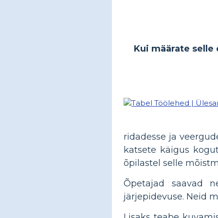
Kui määrate selle 
ridadesse ja veergude
katsete käigus kogut
õpilastel selle mõist
Õpetajad saavad ne
järjepidevuse. Neid m
Lisaks teabe kuvami