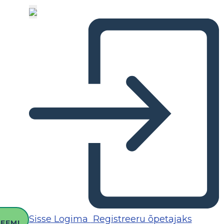
O
Sisse Logima
Registreeru õpetajaks
EEMI