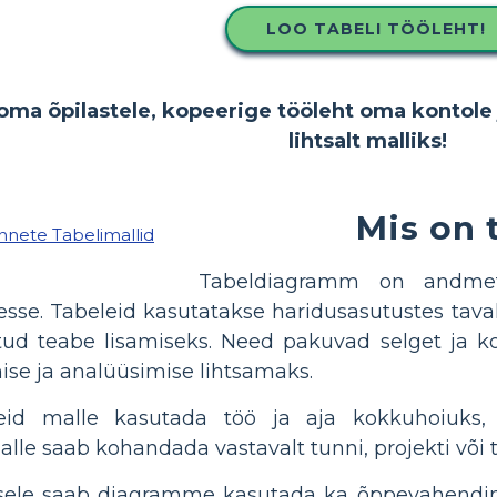
LOO TABELI TÖÖLEHT!
oma õpilastele, kopeerige tööleht oma kontole 
lihtsalt malliks!
Mis on 
Tabeldiagramm on andmete
sse. Tabeleid kasutatakse haridusasutustes tavali
ud teabe lisamiseks. Need pakuvad selget ja ko
mise ja analüüsimise lihtsamaks.
id malle kasutada töö ja aja kokkuhoiuks, 
alle saab kohandada vastavalt tunni, projekti või
sele saab diagramme kasutada ka õppevahendina.