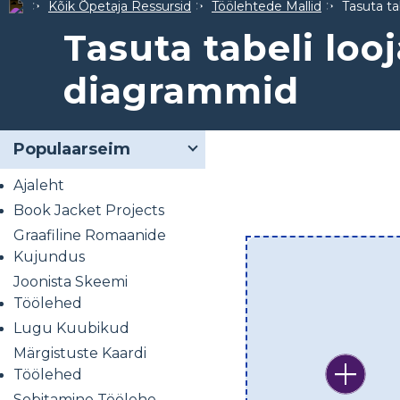
Kõik Õpetaja Ressursid
Töölehtede Mallid
Tasuta ta
Tasuta tabeli looj
diagrammid
Populaarseim
Ajaleht
Book Jacket Projects
Graafiline Romaanide
Kujundus
Joonista Skeemi
Töölehed
Lugu Kuubikud
Märgistuste Kaardi
Töölehed
Sobitamine Töölehe