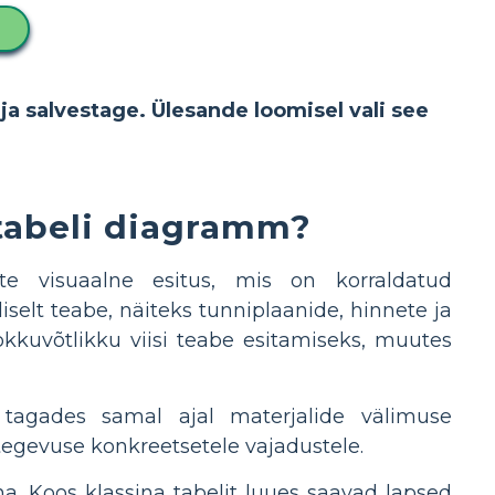
ja salvestage. Ülesande loomisel vali see
tabeli diagramm?
 visuaalne esitus, mis on korraldatud
selt teabe, näiteks tunniplaanide, hinnete ja
kkuvõtlikku viisi teabe esitamiseks, muutes
tagades samal ajal materjalide välimuse
 tegevuse konkreetsetele vajadustele.
 Koos klassina tabelit luues saavad lapsed