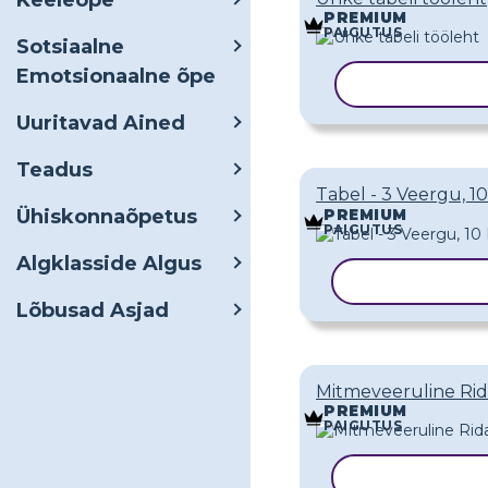
Keeleõpe
PREMIUM
PAIGUTUS
Sotsiaalne
Emotsionaalne õpe
KOPEERI MA
Uuritavad Ained
Teadus
Tabel - 3 Veergu, 10
Ühiskonnaõpetus
PREMIUM
PAIGUTUS
Algklasside Algus
KOPEERI MA
Lõbusad Asjad
Mitmeveeruline Ri
PREMIUM
PAIGUTUS
KOPEERI MA