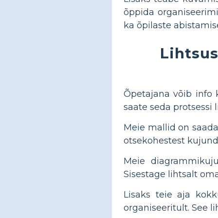
õppida organiseerimi
ka õpilaste abistamis
Lihtsus
Õpetajana võib info 
saate seda protsessi 
Meie mallid on saadav
otsekohestest kujundu
Meie diagrammikuju
Sisestage lihtsalt oma
Lisaks teie aja kokk
organiseeritult. See l