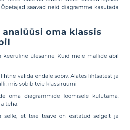
ta. Õpetajad saavad neid diagramme kasutada
 analüüsi oma klassis
bil
 keeruline ülesanne. Kuid meie mallide abil
htne valida endale sobiv. Alates lihtsatest ja
i, mis sobib teie klassiruumi.
nde oma diagrammide loomisele kulutama.
ra teha.
selle, et teie teave on esitatud selgelt ja