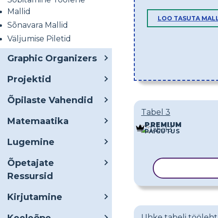
Mallid
LOO TASUTA MAL
Sõnavara Mallid
Väljumise Piletid
Graphic Organizers
Projektid
Õpilaste Vahendid
Tabel 3
Matemaatika
PREMIUM
PAIGUTUS
Lugemine
Õpetajate
KOPEERI M
Ressursid
Kirjutamine
Uhke tabeli tööleht