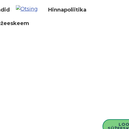
did
Hinnapoliitika
üžeeskeem
LO
SÜŽEESK