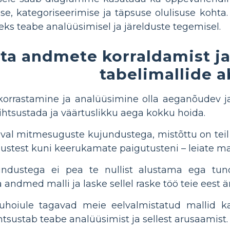
se, kategoriseerimise ja täpsuse olulisuse koh
eks teabe analüüsimisel ja järelduste tegemisel.
ta andmete korraldamist ja
tabelimallide a
korrastamine ja analüüsimine olla aeganõudev ja
lihtsustada ja väärtuslikku aega kokku hoida.
al mitmesuguste kujundustega, mistõttu on teil li
stest kuni keerukamate paigutusteni – leiate mall
ndustega ei pea te nullist alustama ega tu
 andmed malli ja laske sellel raske töö teie eest ä
uhoiule tagavad meie eelvalmistatud mallid ka 
ihtsustab teabe analüüsimist ja sellest arusaamist.