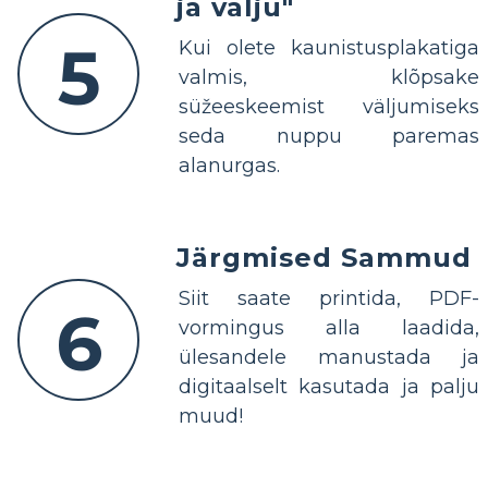
ja välju"
5
Kui olete kaunistusplakatiga
valmis, klõpsake
süžeeskeemist väljumiseks
seda nuppu paremas
alanurgas.
Järgmised Sammud
Siit saate printida, PDF-
6
vormingus alla laadida,
ülesandele manustada ja
digitaalselt kasutada ja palju
muud!