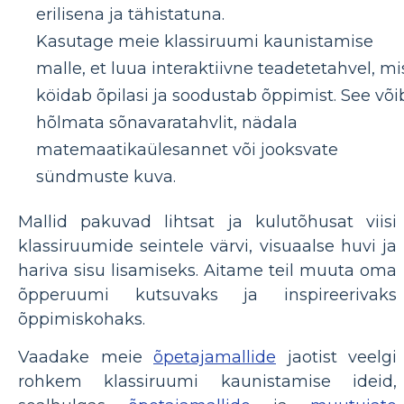
erilisena ja tähistatuna.
Kasutage meie klassiruumi kaunistamise
malle, et luua interaktiivne teadetetahvel, mi
köidab õpilasi ja soodustab õppimist. See või
hõlmata sõnavaratahvlit, nädala
matemaatikaülesannet või jooksvate
sündmuste kuva.
Mallid pakuvad lihtsat ja kulutõhusat viisi
klassiruumide seintele värvi, visuaalse huvi ja
hariva sisu lisamiseks. Aitame teil muuta oma
õpperuumi kutsuvaks ja inspireerivaks
õppimiskohaks.
Vaadake meie
õpetajamallide
jaotist veelgi
rohkem klassiruumi kaunistamise ideid,