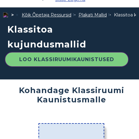
Kõik Õpetaja Ressursid
Plakati Mallid
Klassitoa k
Klassitoa
kujundusmallid
LOO KLASSIRUUMIKAUNISTUSED
Kohandage Klassiruumi
Kaunistusmalle