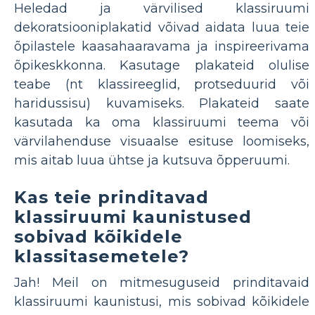
Heledad ja värvilised klassiruumi
dekoratsiooniplakatid võivad aidata luua teie
õpilastele kaasahaaravama ja inspireerivama
õpikeskkonna. Kasutage plakateid olulise
teabe (nt klassireeglid, protseduurid või
haridussisu) kuvamiseks. Plakateid saate
kasutada ka oma klassiruumi teema või
värvilahenduse visuaalse esituse loomiseks,
mis aitab luua ühtse ja kutsuva õpperuumi.
Kas teie prinditavad
klassiruumi kaunistused
sobivad kõikidele
klassitasemetele?
Jah! Meil on mitmesuguseid prinditavaid
klassiruumi kaunistusi, mis sobivad kõikidele