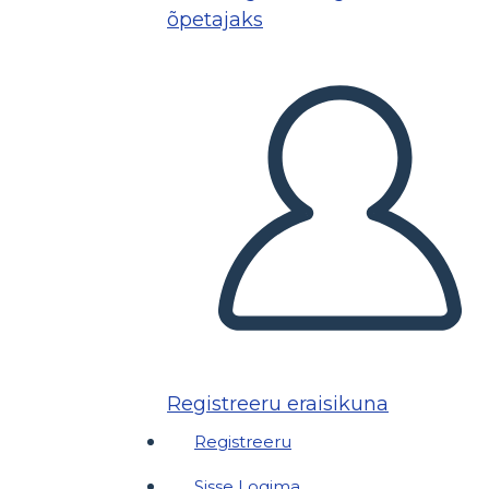
õpetajaks
Registreeru eraisikuna
Registreeru
Sisse Logima