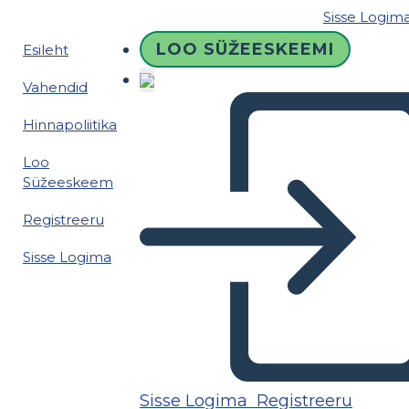
Sisse Logim
LOO SÜŽEESKEEMI
Esileht
Vahendid
Hinnapoliitika
Loo
Süžeeskeem
Registreeru
Sisse Logima
Sisse Logima
Registreeru