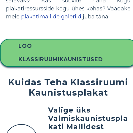
säravaks! Kas soovite näha kogu
plakatiressursside kogu ühes kohas? Vaadake
meie
plakatimallide galeriid
juba täna!
LOO
KLASSIRUUMIKAUNISTUSED
Kuidas Teha Klassiruumi
Kaunistusplakat
Valige üks
Valmiskaunistuspla
kati Mallidest