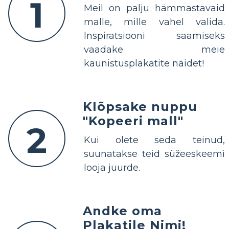
1
Meil on palju hämmastavaid
malle, mille vahel valida.
Inspiratsiooni saamiseks
vaadake meie
kaunistusplakatite näidet!
Klõpsake nuppu
"Kopeeri mall"
2
Kui olete seda teinud,
suunatakse teid süžeeskeemi
looja juurde.
Andke oma
Plakatile Nimi!