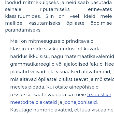
loodud mitmekülgseks ja neid saab kasutada
seinale riputamiseks erinevates
klassiruumides. Siin on veel ideid meie
mallide kasutamiseks õpilaste õppimise
parandamiseks.
Meil on mitmesuguseid prinditavaid
klassiruumide sisekujundusi, et kuvada
hariduslikku sisu, nagu matemaatikavalemid
grammatikareeglid või ajaloolised faktid. Ne
plakatid võivad olla visuaalsed abivahendid,
mis aitavad õpilastel olulist teavet ja mõistei
meeles pidada. Kui otsite ainepõhiseid
ressursse, saate vaadata ka meie
teaduslike
meetodite plakateid
ja
joonejooniseid
.
Kasutage numbriplakateid, et luua visuaalne