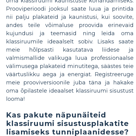
oma klassiruumi kaunistuste kohandamiseks.
Prooviperioodi jooksul saate luua ja printida
nii palju plakateid ja kaunistusi, kui soovite,
andes teile võimaluse proovida erinevaid
kujundusi ja teemasid ning leida oma
klassiruumile ideaalselt sobiv. Lisaks saate
meie hõlpsasti kasutatava liidese ja
valmismallide valikuga luua professionaalse
välimusega plakateid minutitega, säästes teie
väärtuslikku aega ja energiat. Registreeruge
meie prooviversioonile juba täna ja hakake
oma õpilastele ideaalset klassiruumi sisustust
looma!
Kas pakute näpunäiteid
klassiruumi sisustusplakatite
lisamiseks tunniplaanidesse?