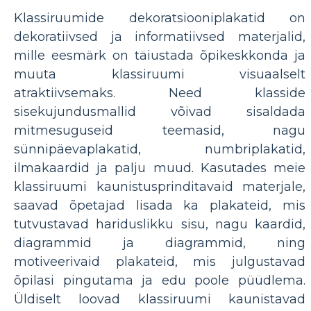
Klassiruumide dekoratsiooniplakatid on
dekoratiivsed ja informatiivsed materjalid,
mille eesmärk on täiustada õpikeskkonda ja
muuta klassiruumi visuaalselt
atraktiivsemaks. Need klasside
sisekujundusmallid võivad sisaldada
mitmesuguseid teemasid, nagu
sünnipäevaplakatid, numbriplakatid,
ilmakaardid ja palju muud. Kasutades meie
klassiruumi kaunistusprinditavaid materjale,
saavad õpetajad lisada ka plakateid, mis
tutvustavad hariduslikku sisu, nagu kaardid,
diagrammid ja diagrammid, ning
motiveerivaid plakateid, mis julgustavad
õpilasi pingutama ja edu poole püüdlema.
Üldiselt loovad klassiruumi kaunistavad