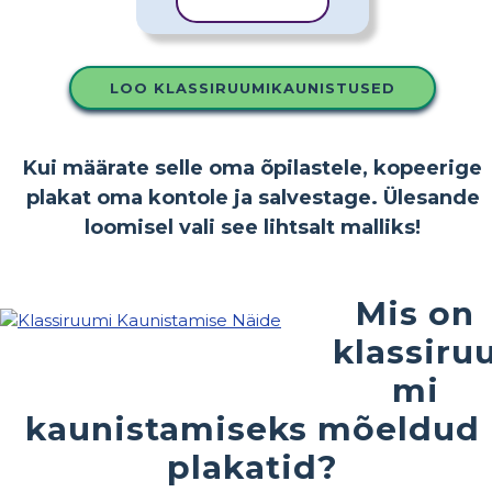
KOPEERI MALL
LOO KLASSIRUUMIKAUNISTUSED
Kui määrate selle oma õpilastele, kopeerige
plakat oma kontole ja salvestage. Ülesande
loomisel vali see lihtsalt malliks!
Mis on
klassiru
mi
kaunistamiseks mõeldud
plakatid?