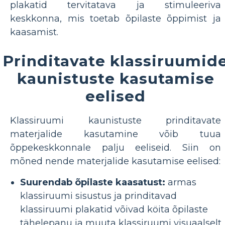
plakatid tervitatava ja stimuleeriva
keskkonna, mis toetab õpilaste õppimist ja
kaasamist.
Prinditavate klassiruumid
kaunistuste kasutamise
eelised
Klassiruumi kaunistuste prinditavate
materjalide kasutamine võib tuua
õppekeskkonnale palju eeliseid. Siin on
mõned nende materjalide kasutamise eelised:
Suurendab õpilaste kaasatust:
armas
klassiruumi sisustus ja prinditavad
klassiruumi plakatid võivad köita õpilaste
tähelepanu ja muuta klassiruumi visuaalselt