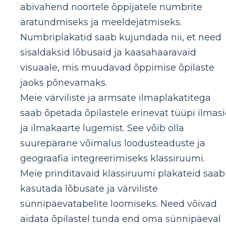
abivahend noortele õppijatele numbrite
äratundmiseks ja meeldejätmiseks.
Numbriplakatid saab kujundada nii, et need
sisaldaksid lõbusaid ja kaasahaaravaid
visuaale, mis muudavad õppimise õpilaste
jaoks põnevamaks.
Meie värviliste ja armsate ilmaplakatitega
saab õpetada õpilastele erinevat tüüpi ilmas
ja ilmakaarte lugemist. See võib olla
suurepärane võimalus loodusteaduste ja
geograafia integreerimiseks klassiruumi.
Meie prinditavaid klassiruumi plakateid saab
kasutada lõbusate ja värviliste
sünnipäevatabelite loomiseks. Need võivad
aidata õpilastel tunda end oma sünnipäeval