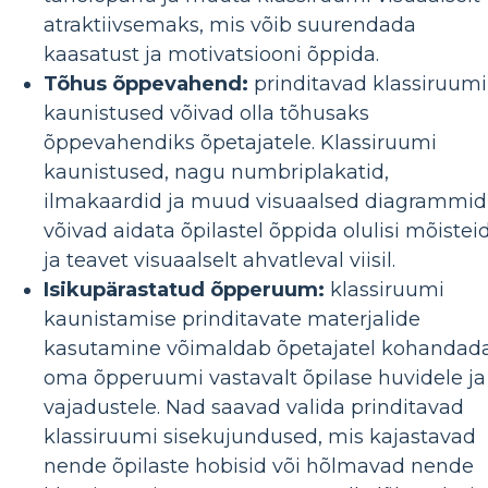
atraktiivsemaks, mis võib suurendada
kaasatust ja motivatsiooni õppida.
Tõhus õppevahend:
prinditavad klassiruumi
kaunistused võivad olla tõhusaks
õppevahendiks õpetajatele. Klassiruumi
kaunistused, nagu numbriplakatid,
ilmakaardid ja muud visuaalsed diagrammid
võivad aidata õpilastel õppida olulisi mõistei
ja teavet visuaalselt ahvatleval viisil.
Isikupärastatud õpperuum:
klassiruumi
kaunistamise prinditavate materjalide
kasutamine võimaldab õpetajatel kohandad
oma õpperuumi vastavalt õpilase huvidele ja
vajadustele. Nad saavad valida prinditavad
klassiruumi sisekujundused, mis kajastavad
nende õpilaste hobisid või hõlmavad nende