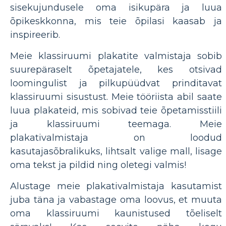
sisekujundusele oma isikupära ja luua
õpikeskkonna, mis teie õpilasi kaasab ja
inspireerib.
Meie klassiruumi plakatite valmistaja sobib
suurepäraselt õpetajatele, kes otsivad
loomingulist ja pilkupüüdvat prinditavat
klassiruumi sisustust. Meie tööriista abil saate
luua plakateid, mis sobivad teie õpetamisstiili
ja klassiruumi teemaga. Meie
plakativalmistaja on loodud
kasutajasõbralikuks, lihtsalt valige mall, lisage
oma tekst ja pildid ning oletegi valmis!
Alustage meie plakativalmistaja kasutamist
juba täna ja vabastage oma loovus, et muuta
oma klassiruumi kaunistused tõeliselt