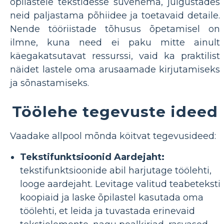
õpilastele tekstidesse süvenema, julgustades
neid paljastama põhiidee ja toetavaid detaile.
Nende tööriistade tõhusus õpetamisel on
ilmne, kuna need ei paku mitte ainult
käegakatsutavat ressurssi, vaid ka praktilist
näidet lastele oma arusaamade kirjutamiseks
ja sõnastamiseks.
Töölehe tegevuste ideed
Vaadake allpool mõnda köitvat tegevusideed:
Tekstifunktsioonid Aardejaht:
tekstifunktsioonide abil harjutage töölehti,
looge aardejaht. Levitage valitud teabeteksti
koopiaid ja laske õpilastel kasutada oma
töölehti, et leida ja tuvastada erinevaid