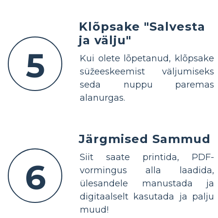
Klõpsake "Salvesta
ja välju"
5
Kui olete lõpetanud, klõpsake
süžeeskeemist väljumiseks
seda nuppu paremas
alanurgas.
Järgmised Sammud
Siit saate printida, PDF-
6
vormingus alla laadida,
ülesandele manustada ja
digitaalselt kasutada ja palju
muud!