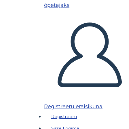
õpetajaks
Registreeru eraisikuna
Registreeru
Sisse Logima