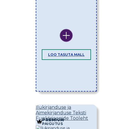
LOO TASUTA MALL
Ilukirjanduse ja
Aimekirjanduse Teksti
Funktsioonide Tööleht
PREMIUM
PAIGUTUS