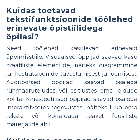
Kuidas toetavad
tekstifunktsioonide töölehed
erinevate õpistiilidega
õpilasi?
Need töölehed käsitlevad erinevaid
õppimisstiile. Visuaalsed õppijad saavad kasu
graafiliste elementide, näiteks diagrammide
ja illustratsioonide tuvastamisest ja loomisest.
Auditoorsed õppijad saavad osaleda
rühmaaruteludes või esitlustes oma leidude
kohta. Kinesteetilised õppijad saavad osaleda
interaktiivsetes tegevustes, näiteks luua oma
tekste või korraldada teavet füüsiliste
materjalide abil.