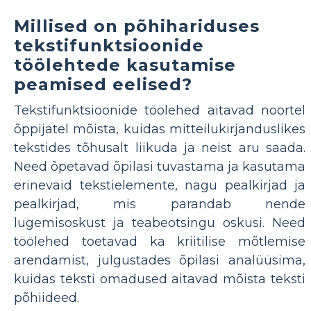
Millised on põhihariduses
tekstifunktsioonide
töölehtede kasutamise
peamised eelised?
Tekstifunktsioonide töölehed aitavad noortel
õppijatel mõista, kuidas mitteilukirjanduslikes
tekstides tõhusalt liikuda ja neist aru saada.
Need õpetavad õpilasi tuvastama ja kasutama
erinevaid tekstielemente, nagu pealkirjad ja
pealkirjad, mis parandab nende
lugemisoskust ja teabeotsingu oskusi. Need
töölehed toetavad ka kriitilise mõtlemise
arendamist, julgustades õpilasi analüüsima,
kuidas teksti omadused aitavad mõista teksti
põhiideed.