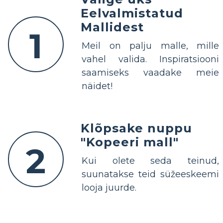
Eelvalmistatud
Mallidest
1
Meil on palju malle, mille
vahel valida. Inspiratsiooni
saamiseks vaadake meie
näidet!
Klõpsake nuppu
"Kopeeri mall"
2
Kui olete seda teinud,
suunatakse teid süžeeskeemi
looja juurde.