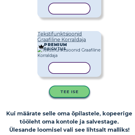
KOPEERI MALL
Tekstifunktsioonid
Graafiline Korraldaja
PREMIUM
PAIGUTUS
KOPEERI MALL
TEE ISE
Kui määrate selle oma õpilastele, kopeerige
tööleht oma kontole ja salvestage.
Ülesande loomisel vali see lihtsalt malliks!