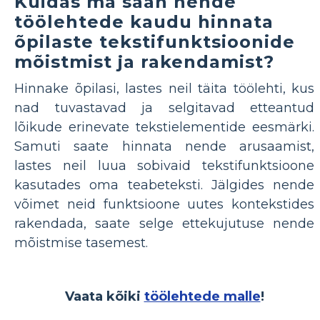
Kuidas ma saan nende
töölehtede kaudu hinnata
õpilaste tekstifunktsioonide
mõistmist ja rakendamist?
Hinnake õpilasi, lastes neil täita töölehti, kus
nad tuvastavad ja selgitavad etteantud
lõikude erinevate tekstielementide eesmärki.
Samuti saate hinnata nende arusaamist,
lastes neil luua sobivaid tekstifunktsioone
kasutades oma teabeteksti. Jälgides nende
võimet neid funktsioone uutes kontekstides
rakendada, saate selge ettekujutuse nende
mõistmise tasemest.
Vaata kõiki
töölehtede malle
!