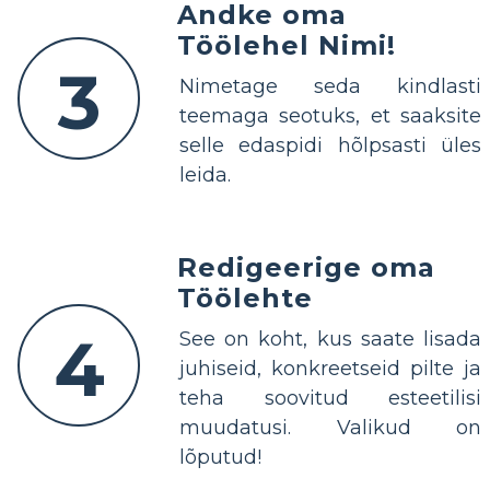
Andke oma
Töölehel Nimi!
3
Nimetage seda kindlasti
teemaga seotuks, et saaksite
selle edaspidi hõlpsasti üles
leida.
Redigeerige oma
Töölehte
4
See on koht, kus saate lisada
juhiseid, konkreetseid pilte ja
teha soovitud esteetilisi
muudatusi. Valikud on
lõputud!