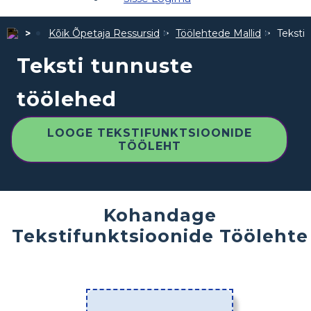
Kõik Õpetaja Ressursid
Töölehtede Mallid
Teksti
Teksti tunnuste
töölehed
LOOGE TEKSTIFUNKTSIOONIDE
TÖÖLEHT
Kohandage
Tekstifunktsioonide Töölehte