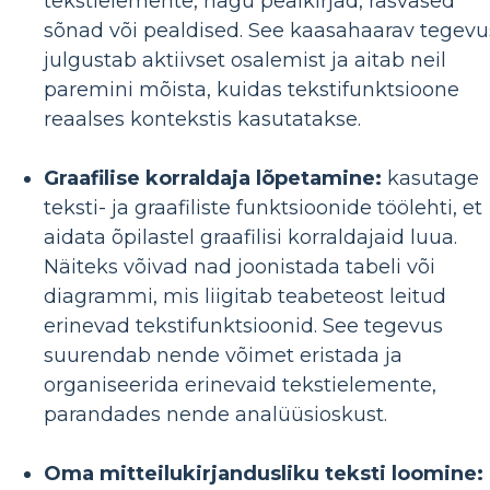
tekstielemente, nagu pealkirjad, rasvased
sõnad või pealdised. See kaasahaarav tegevu
julgustab aktiivset osalemist ja aitab neil
paremini mõista, kuidas tekstifunktsioone
reaalses kontekstis kasutatakse.
Graafilise korraldaja lõpetamine:
kasutage
teksti- ja graafiliste funktsioonide töölehti, et
aidata õpilastel graafilisi korraldajaid luua.
Näiteks võivad nad joonistada tabeli või
diagrammi, mis liigitab teabeteost leitud
erinevad tekstifunktsioonid. See tegevus
suurendab nende võimet eristada ja
organiseerida erinevaid tekstielemente,
parandades nende analüüsioskust.
Oma mitteilukirjandusliku teksti loomine: