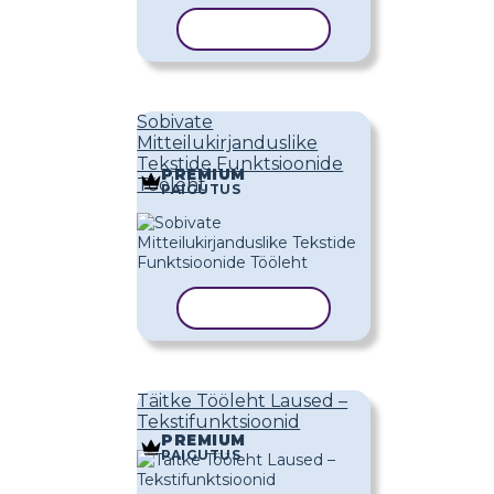
KOPEERI MALL
Sobivate
Mitteilukirjanduslike
Tekstide Funktsioonide
PREMIUM
Tööleht
PAIGUTUS
KOPEERI MALL
Täitke Tööleht Laused –
Tekstifunktsioonid
PREMIUM
PAIGUTUS