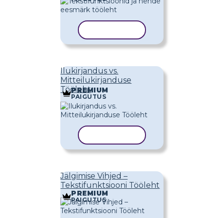
KOPEERI MALL
Ilukirjandus vs.
Mitteilukirjanduse
Tööleht
PREMIUM
PAIGUTUS
KOPEERI MALL
Jälgimise Vihjed –
Tekstifunktsiooni Tööleht
PREMIUM
PAIGUTUS