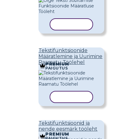
KOPEERI MALL
Tekstifunktsioonide
Määratlemine ja Uurimine
Raamatu Töölehel
PREMIUM
PAIGUTUS
KOPEERI MALL
Tekstifunktsioonid ja
nende eesmärk tööleht
PREMIUM
PAIGUTUS