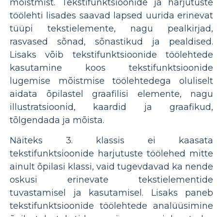
mõistmist. Tekstifunktsioonide ja harjutuste
töölehti lisades saavad lapsed uurida erinevat
tüüpi tekstielemente, nagu pealkirjad,
rasvased sõnad, sõnastikud ja pealdised.
Lisaks võib tekstifunktsioonide töölehtede
kasutamine koos tekstifunktsioonide
lugemise mõistmise töölehtedega oluliselt
aidata õpilastel graafilisi elemente, nagu
illustratsioonid, kaardid ja graafikud,
tõlgendada ja mõista.
Näiteks 3. klassis ei kaasata
tekstifunktsioonide harjutuste töölehed mitte
ainult õpilasi klassi, vaid tugevdavad ka nende
oskusi erinevate tekstielementide
tuvastamisel ja kasutamisel. Lisaks paneb
tekstifunktsioonide töölehtede analüüsimine