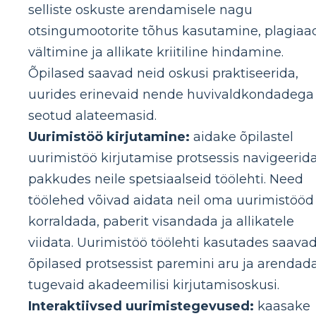
selliste oskuste arendamisele nagu
otsingumootorite tõhus kasutamine, plagiaa
vältimine ja allikate kriitiline hindamine.
Õpilased saavad neid oskusi praktiseerida,
uurides erinevaid nende huvivaldkondadega
seotud alateemasid.
Uurimistöö kirjutamine:
aidake õpilastel
uurimistöö kirjutamise protsessis navigeerida
pakkudes neile spetsiaalseid töölehti. Need
töölehed võivad aidata neil oma uurimistööd
korraldada, paberit visandada ja allikatele
viidata. Uurimistöö töölehti kasutades saava
õpilased protsessist paremini aru ja arendad
tugevaid akadeemilisi kirjutamisoskusi.
Interaktiivsed uurimistegevused:
kaasake