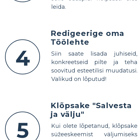
leida.
Redigeerige oma
Töölehte
4
Siin saate lisada juhiseid,
konkreetseid pilte ja teha
soovitud esteetilisi muudatusi.
Valikud on lõputud!
Klõpsake "Salvesta
ja välju"
5
Kui olete lõpetanud, klõpsake
süžeeskeemist väljumiseks