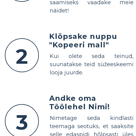
saamiseks vaadake meie
näidet!
Klõpsake nuppu
"Kopeeri mall"
2
Kui olete seda teinud,
suunatakse teid süžeeskeemi
looja juurde.
Andke oma
Töölehel Nimi!
3
Nimetage seda kindlasti
teemaga seotuks, et saaksite
selle edaspidi hõlpsasti üles