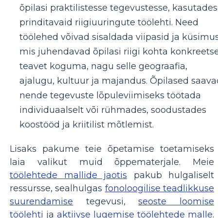
õpilasi praktilistesse tegevustesse, kasutades
prinditavaid riigiuuringute töölehti. Need
töölehed võivad sisaldada viipasid ja küsimus
mis juhendavad õpilasi riigi kohta konkreets
teavet koguma, nagu selle geograafia,
ajalugu, kultuur ja majandus. Õpilased saava
nende tegevuste lõpuleviimiseks töötada
individuaalselt või rühmades, soodustades
koostööd ja kriitilist mõtlemist.
Lisaks pakume teie õpetamise toetamiseks
laia valikut muid õppematerjale. Meie
töölehtede mallide jaotis
pakub hulgaliselt
ressursse, sealhulgas
fonoloogilise teadlikkuse
suurendamise
tegevusi,
seoste loomise
töölehti
ja
aktiivse lugemise töölehtede malle
.