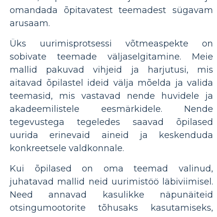
omandada õpitavatest teemadest sügavam
arusaam.
Üks uurimisprotsessi võtmeaspekte on
sobivate teemade väljaselgitamine. Meie
mallid pakuvad vihjeid ja harjutusi, mis
aitavad õpilastel ideid välja mõelda ja valida
teemasid, mis vastavad nende huvidele ja
akadeemilistele eesmärkidele. Nende
tegevustega tegeledes saavad õpilased
uurida erinevaid aineid ja keskenduda
konkreetsele valdkonnale.
Kui õpilased on oma teemad valinud,
juhatavad mallid neid uurimistöö läbiviimisel.
Need annavad kasulikke näpunäiteid
otsingumootorite tõhusaks kasutamiseks,