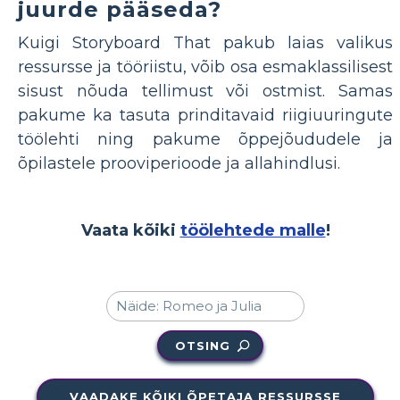
juurde pääseda?
Kuigi Storyboard That pakub laias valikus
ressursse ja tööriistu, võib osa esmaklassilisest
sisust nõuda tellimust või ostmist. Samas
pakume ka tasuta prinditavaid riigiuuringute
töölehti ning pakume õppejõududele ja
õpilastele prooviperioode ja allahindlusi.
Vaata kõiki
töölehtede malle
!
OTSING
VAADAKE KÕIKI ÕPETAJA RESSURSSE