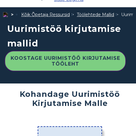
Kõik Õpetaja Ressursid
Töölehtede Mallid
Uurimis
Uurimistöö kirjutamise
mallid
KOOSTAGE UURIMISTÖÖ KIRJUTAMISE
TÖÖLEHT
Kohandage Uurimistöö
Kirjutamise Malle