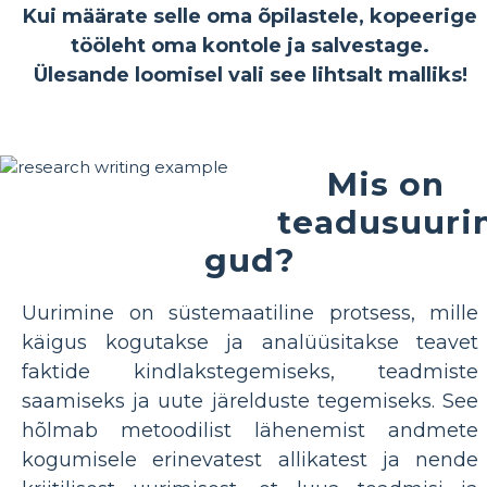
Kui määrate selle oma õpilastele, kopeerige
tööleht oma kontole ja salvestage.
Ülesande loomisel vali see lihtsalt malliks!
Mis on
teadusuuri
gud?
Uurimine on süstemaatiline protsess, mille
käigus kogutakse ja analüüsitakse teavet
faktide kindlakstegemiseks, teadmiste
saamiseks ja uute järelduste tegemiseks. See
hõlmab metoodilist lähenemist andmete
kogumisele erinevatest allikatest ja nende