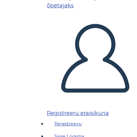
õpetajaks
Registreeru eraisikuna
Registreeru
Sisse Logima