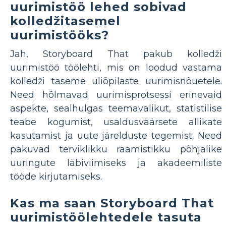
uurimistöö lehed sobivad
kolledžitasemel
uurimistööks?
Jah, Storyboard That pakub kolledži
uurimistöö töölehti, mis on loodud vastama
kolledži taseme üliõpilaste uurimisnõuetele.
Need hõlmavad uurimisprotsessi erinevaid
aspekte, sealhulgas teemavalikut, statistilise
teabe kogumist, usaldusväärsete allikate
kasutamist ja uute järelduste tegemist. Need
pakuvad terviklikku raamistikku põhjalike
uuringute läbiviimiseks ja akadeemiliste
tööde kirjutamiseks.
Kas ma saan Storyboard That
uurimistöölehtedele tasuta