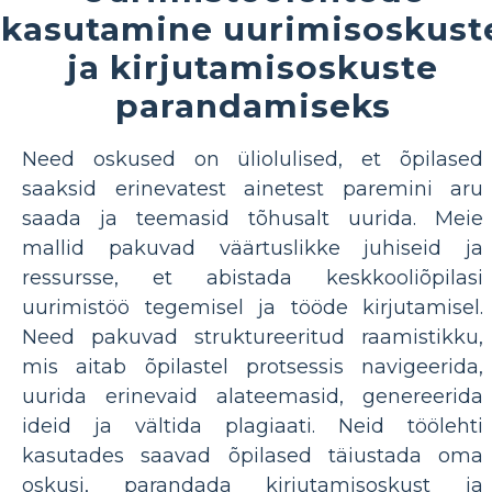
kasutamine uurimisoskust
ja kirjutamisoskuste
parandamiseks
Need oskused on üliolulised, et õpilased
saaksid erinevatest ainetest paremini aru
saada ja teemasid tõhusalt uurida. Meie
mallid pakuvad väärtuslikke juhiseid ja
ressursse, et abistada keskkooliõpilasi
uurimistöö tegemisel ja tööde kirjutamisel.
Need pakuvad struktureeritud raamistikku,
mis aitab õpilastel protsessis navigeerida,
uurida erinevaid alateemasid, genereerida
ideid ja vältida plagiaati. Neid töölehti
kasutades saavad õpilased täiustada oma
oskusi, parandada kirjutamisoskust ja