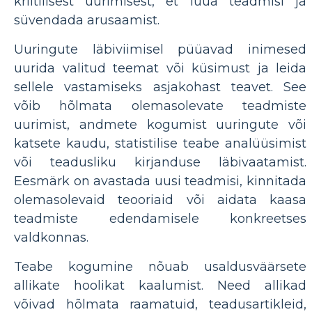
kriitilisest uurimisest, et luua teadmisi ja
süvendada arusaamist.
Uuringute läbiviimisel püüavad inimesed
uurida valitud teemat või küsimust ja leida
sellele vastamiseks asjakohast teavet. See
võib hõlmata olemasolevate teadmiste
uurimist, andmete kogumist uuringute või
katsete kaudu, statistilise teabe analüüsimist
või teadusliku kirjanduse läbivaatamist.
Eesmärk on avastada uusi teadmisi, kinnitada
olemasolevaid teooriaid või aidata kaasa
teadmiste edendamisele konkreetses
valdkonnas.
Teabe kogumine nõuab usaldusväärsete
allikate hoolikat kaalumist. Need allikad
võivad hõlmata raamatuid, teadusartikleid,