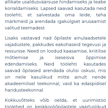
allikate usaldusväärsuse hindamiseks ja teabe
korraldamiseks. Lapsed saavad kasutada neid
töölehti, et salvestada oma leide, teha
märkmeid ja arendada igakülgset arusaamist
valitud teemadest.
Lisaks vastavad nad õpilaste ainulaadsetele
vajadustele, pakkudes eakohaseid tegevusi ja
ressursse. Need on loodud kaasamise, kriitilise
mõtlemise ja iseseisva õppimise
edendamiseks. Neid töölehti kasutades
saavad õpilased arendada olulisi oskusi, mis
on neile kasulikud mitte ainult nende
akadeemilisel teekonnal, vaid ka edaspidisel
haridusteekonnal.
Kokkuvõtteks võib öelda, et uurimistöö
töölehed on keskkooliõpilastele väärtuslikud