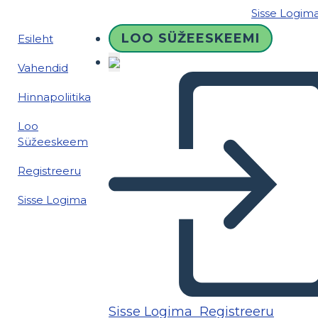
Sisse Logim
LOO SÜŽEESKEEMI
Esileht
Vahendid
Hinnapoliitika
Loo
Süžeeskeem
Registreeru
Sisse Logima
Sisse Logima
Registreeru