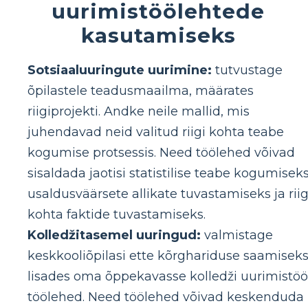
uurimistöölehtede
kasutamiseks
Sotsiaaluuringute uurimine:
tutvustage
õpilastele teadusmaailma, määrates
riigiprojekti. Andke neile mallid, mis
juhendavad neid valitud riigi kohta teabe
kogumise protsessis. Need töölehed võivad
sisaldada jaotisi statistilise teabe kogumiseks
usaldusväärsete allikate tuvastamiseks ja riig
kohta faktide tuvastamiseks.
Kolledžitasemel uuringud:
valmistage
keskkooliõpilasi ette kõrghariduse saamiseks
lisades oma õppekavasse kolledži uurimistöö
töölehed. Need töölehed võivad keskenduda