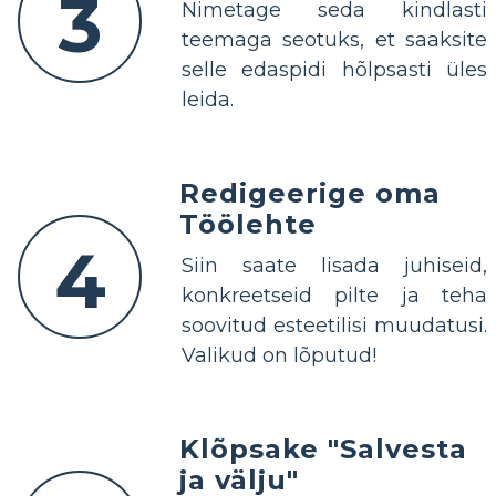
3
Nimetage seda kindlasti
teemaga seotuks, et saaksite
selle edaspidi hõlpsasti üles
leida.
Redigeerige oma
Töölehte
4
Siin saate lisada juhiseid,
konkreetseid pilte ja teha
soovitud esteetilisi muudatusi.
Valikud on lõputud!
Klõpsake "Salvesta
ja välju"