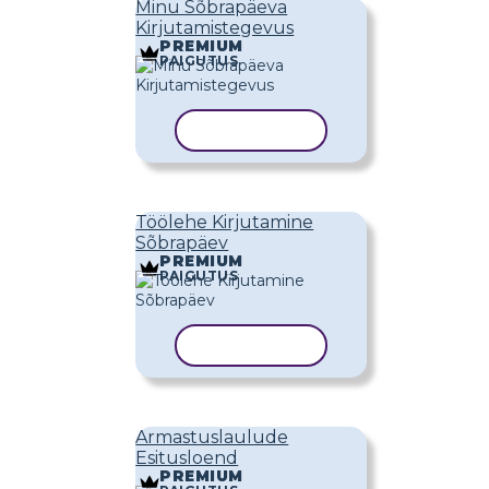
Minu Sõbrapäeva
Kirjutamistegevus
PREMIUM
PAIGUTUS
KOPEERI MALL
Töölehe Kirjutamine
Sõbrapäev
PREMIUM
PAIGUTUS
KOPEERI MALL
Armastuslaulude
Esitusloend
PREMIUM