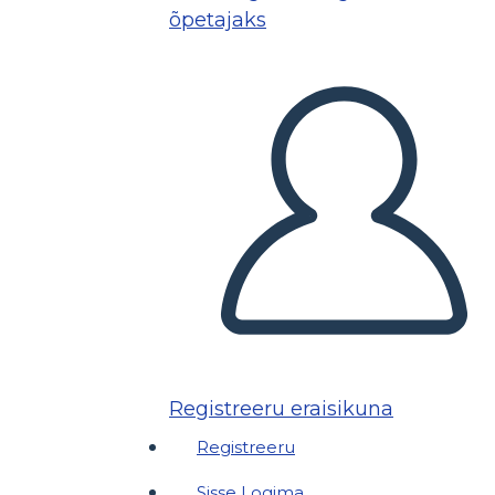
õpetajaks
Registreeru eraisikuna
Registreeru
Sisse Logima