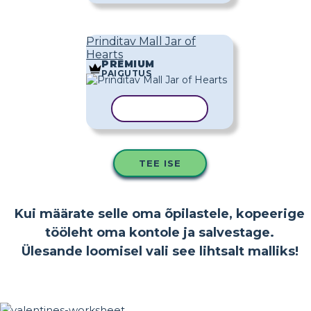
Prinditav Mall Jar of
Hearts
PREMIUM
PAIGUTUS
KOPEERI MALL
TEE ISE
Kui määrate selle oma õpilastele, kopeerige
tööleht oma kontole ja salvestage.
Ülesande loomisel vali see lihtsalt malliks!