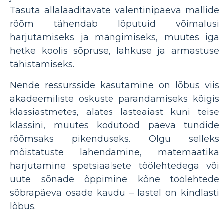
Tasuta allalaaditavate valentinipäeva mallide
rõõm tähendab lõputuid võimalusi
harjutamiseks ja mängimiseks, muutes iga
hetke koolis sõpruse, lahkuse ja armastuse
tähistamiseks.
Nende ressursside kasutamine on lõbus viis
akadeemiliste oskuste parandamiseks kõigis
klassiastmetes, alates lasteaiast kuni teise
klassini, muutes kodutööd päeva tundide
rõõmsaks pikenduseks. Olgu selleks
mõistatuste lahendamine, matemaatika
harjutamine spetsiaalsete töölehtedega või
uute sõnade õppimine kõne töölehtede
sõbrapäeva osade kaudu – lastel on kindlasti
lõbus.