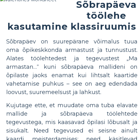
Sõbrapäeva
töölehe
kasutamine klassiruumis
Sõbrapäev on suurepärane võimalus tuua
oma õpikeskkonda armastust ja tunnustust.
Alates töölehtedest ja tegevustest „Ma
armastan…“ kuni sõbrapäeva mallideni on
õpilaste jaoks enamat kui lihtsalt kaartide
vahetamise puhkus – see on aeg edendada
loovust, suuremeelsust ja lahkust.
Kujutage ette, et muudate oma tuba elavate
mallide ja sõbrapäeva töölehtede
tegevustega, mis kaasavad õpilasi lõbusalt ja
sisukalt. Need tegevused ei seisne ainult
kaardi meisterdamises; need käsitlevad