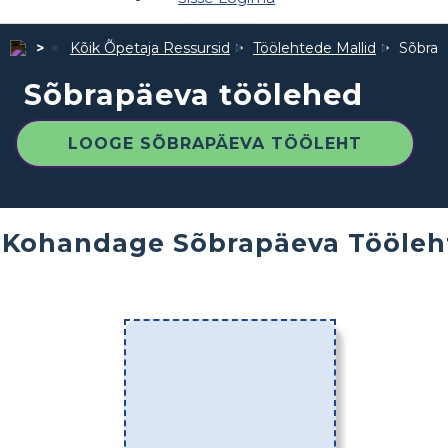
Kõik Õpetaja Ressursid
Töölehtede Mallid
Sõbrap
Sõbrapäeva töölehed
LOOGE SÕBRAPÄEVA TÖÖLEHT
Kohandage Sõbrapäeva Tööleh