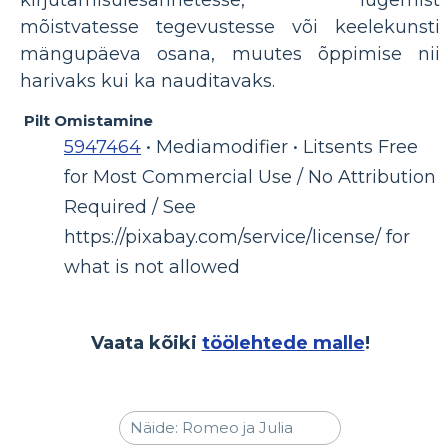
mõistvatesse tegevustesse või keelekunsti
mängupäeva osana, muutes õppimise nii
harivaks kui ka nauditavaks.
Pilt Omistamine
5947464
• Mediamodifier • Litsents Free
for Most Commercial Use / No Attribution
Required / See
https://pixabay.com/service/license/ for
what is not allowed
Vaata kõiki
töölehtede malle
!