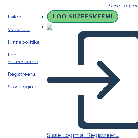
Sisse Logim
LOO SÜŽEESKEEMI
Esileht
Vahendid
Hinnapoliitika
Loo
Süžeeskeem
Registreeru
Sisse Logima
Sisse Logima
Registreeru