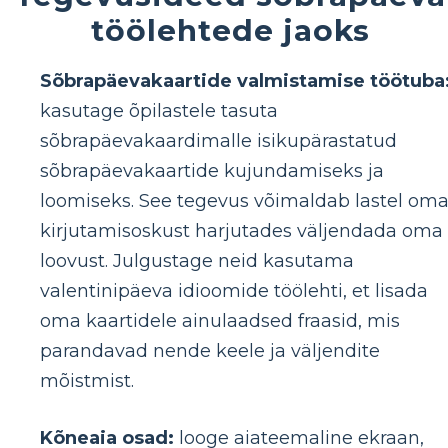
töölehtede jaoks
Sõbrapäevakaartide valmistamise töötuba
kasutage õpilastele tasuta
sõbrapäevakaardimalle isikupärastatud
sõbrapäevakaartide kujundamiseks ja
loomiseks. See tegevus võimaldab lastel om
kirjutamisoskust harjutades väljendada oma
loovust. Julgustage neid kasutama
valentinipäeva idioomide töölehti, et lisada
oma kaartidele ainulaadsed fraasid, mis
parandavad nende keele ja väljendite
mõistmist.
Kõneaia osad:
looge aiateemaline ekraan,