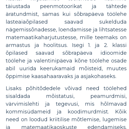
täiustada peenmotoorikat ja tähtede
äratundmist, samas kui sõbrapäeva töölehe
lasteaiaõpilased saavad sukelduda
nägemissõnadesse, loendamisse ja lihtsatesse
matemaatikaharjutustesse, mille teemaks on
armastus ja hoolitsus. Isegi 1. ja 2. klassi
õpilased saavad sõbrapäeva idioomide
töölehe ja valentinipäeva kõne töölehe osade
abil uurida keerukamaid mõisteid, muutes
õppimise kaasahaaravaks ja asjakohaseks.
Lisaks põhitõdedele võivad need töölehed
sisaldada mõistatusi, peamurdmisi,
värvimislehti ja tegevusi, mis hõlmavad
kommisüdameid ja koodimurdmist. Kõik
need on loodud kriitilise mõtlemise, lugemise
ja matemaatikaoskuste edendamiseks.