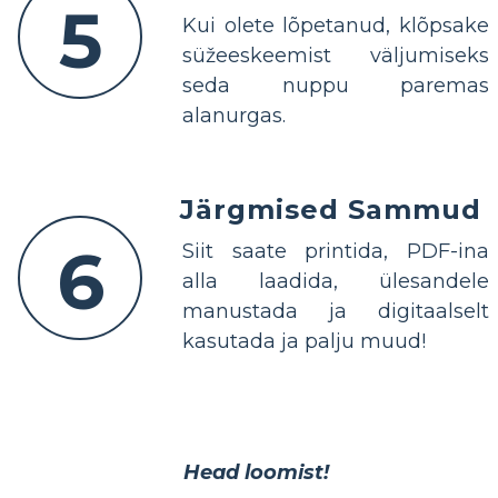
5
Kui olete lõpetanud, klõpsake
süžeeskeemist väljumiseks
seda nuppu paremas
alanurgas.
Järgmised Sammud
6
Siit saate printida, PDF-ina
alla laadida, ülesandele
manustada ja digitaalselt
kasutada ja palju muud!
Head loomist!