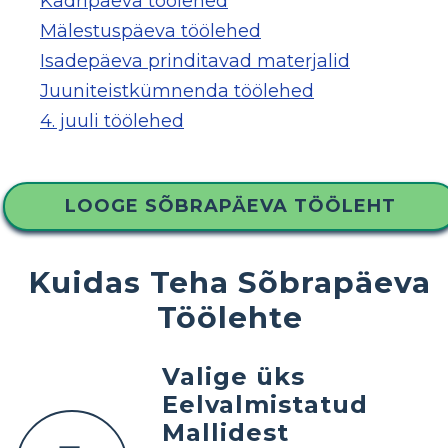
Kadripäeva töölehed
Mälestuspäeva töölehed
Isadepäeva prinditavad materjalid
Juuniteistkümnenda töölehed
4. juuli töölehed
LOOGE SÕBRAPÄEVA TÖÖLEHT
Kuidas Teha Sõbrapäeva
Töölehte
Valige üks
Eelvalmistatud
Mallidest