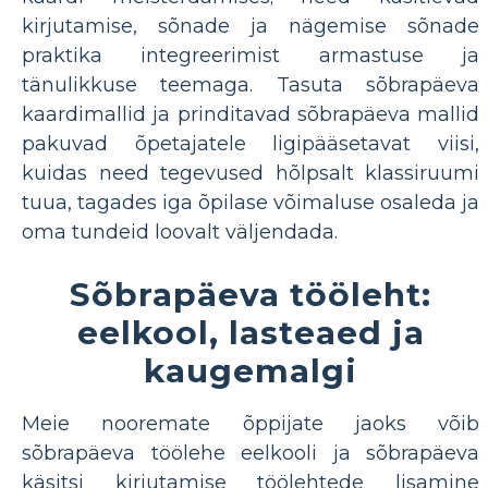
kirjutamise, sõnade ja nägemise sõnade
praktika integreerimist armastuse ja
tänulikkuse teemaga. Tasuta sõbrapäeva
kaardimallid ja prinditavad sõbrapäeva mallid
pakuvad õpetajatele ligipääsetavat viisi,
kuidas need tegevused hõlpsalt klassiruumi
tuua, tagades iga õpilase võimaluse osaleda ja
oma tundeid loovalt väljendada.
Sõbrapäeva tööleht:
eelkool, lasteaed ja
kaugemalgi
Meie nooremate õppijate jaoks võib
sõbrapäeva töölehe eelkooli ja sõbrapäeva
käsitsi kirjutamise töölehtede lisamine