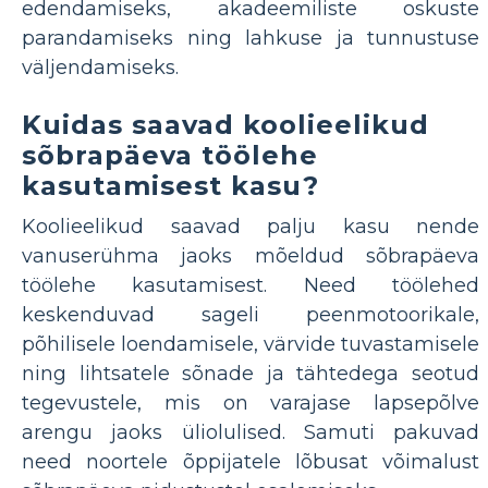
edendamiseks, akadeemiliste oskuste
parandamiseks ning lahkuse ja tunnustuse
väljendamiseks.
Kuidas saavad koolieelikud
sõbrapäeva töölehe
kasutamisest kasu?
Koolieelikud saavad palju kasu nende
vanuserühma jaoks mõeldud sõbrapäeva
töölehe kasutamisest. Need töölehed
keskenduvad sageli peenmotoorikale,
põhilisele loendamisele, värvide tuvastamisele
ning lihtsatele sõnade ja tähtedega seotud
tegevustele, mis on varajase lapsepõlve
arengu jaoks üliolulised. Samuti pakuvad
need noortele õppijatele lõbusat võimalust