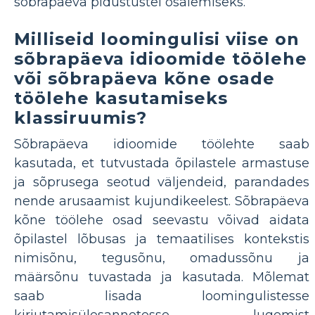
sõbrapäeva pidustustel osalemiseks.
Milliseid loomingulisi viise on
sõbrapäeva idioomide töölehe
või sõbrapäeva kõne osade
töölehe kasutamiseks
klassiruumis?
Sõbrapäeva idioomide töölehte saab
kasutada, et tutvustada õpilastele armastuse
ja sõprusega seotud väljendeid, parandades
nende arusaamist kujundikeelest. Sõbrapäeva
kõne töölehe osad seevastu võivad aidata
õpilastel lõbusas ja temaatilises kontekstis
nimisõnu, tegusõnu, omadussõnu ja
määrsõnu tuvastada ja kasutada. Mõlemat
saab lisada loomingulistesse
kirjutamisülesannetesse, lugemist