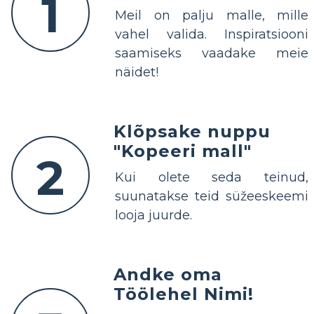
1
Meil on palju malle, mille
vahel valida. Inspiratsiooni
saamiseks vaadake meie
näidet!
Klõpsake nuppu
"Kopeeri mall"
2
Kui olete seda teinud,
suunatakse teid süžeeskeemi
looja juurde.
Andke oma
Töölehel Nimi!