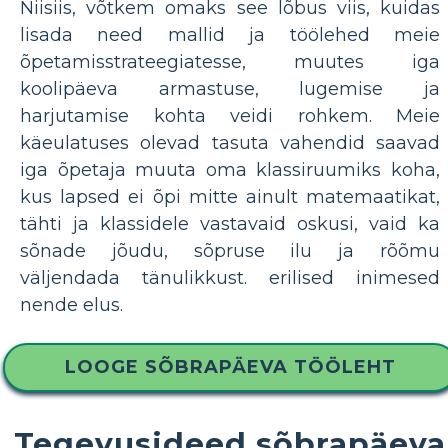
Niisiis, võtkem omaks see lõbus viis, kuidas
lisada need mallid ja töölehed meie
õpetamisstrateegiatesse, muutes iga
koolipäeva armastuse, lugemise ja
harjutamise kohta veidi rohkem. Meie
käeulatuses olevad tasuta vahendid saavad
iga õpetaja muuta oma klassiruumiks koha,
kus lapsed ei õpi mitte ainult matemaatikat,
tähti ja klassidele vastavaid oskusi, vaid ka
sõnade jõudu, sõpruse ilu ja rõõmu
väljendada tänulikkust. erilised inimesed
nende elus.
LOOGE SÕBRAPÄEVA TÖÖLEHT
Tegevusideed sõbrapäeva