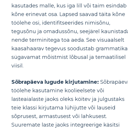
kasutades malle, kus iga lill või taim esindab
kõne erinevat osa. Lapsed saavad täita kõne
töölehe osi, identifitseerides nimisõnu,
tegusõnu ja omadussõnu, seejärel kaunistad
nende terminitega toa aeda. See visuaalselt
kaasahaarav tegevus soodustab grammatika
sügavamat mõistmist lõbusal ja temaatilisel
viisil.
Sõbrapäeva lugude kirjutamine:
Sõbrapäev
töölehe kasutamine koolieelsete või
lasteaialaste jaoks oleks köitev ja julgustaks
teie klassi kirjutama lühijutte või lauseid
sõprusest, armastusest või lahkusest.
Suuremate laste jaoks integreerige käsitsi