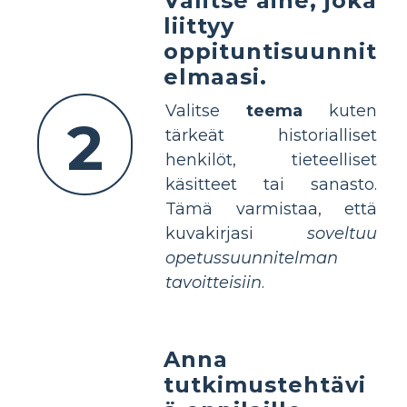
Valitse aihe, joka
liittyy
oppituntisuunnit
elmaasi.
Valitse
teema
kuten
2
tärkeät historialliset
henkilöt, tieteelliset
käsitteet tai sanasto.
Tämä varmistaa, että
kuvakirjasi
soveltuu
opetussuunnitelman
tavoitteisiin
.
Anna
tutkimustehtävi