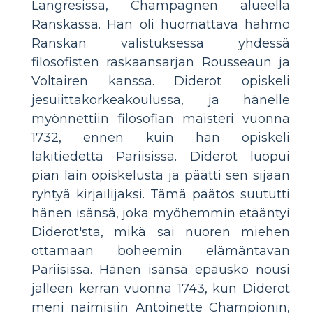
Langresissa, Champagnen alueella
Ranskassa. Hän oli huomattava hahmo
Ranskan valistuksessa yhdessä
filosofisten raskaansarjan Rousseaun ja
Voltairen kanssa. Diderot opiskeli
jesuiittakorkeakoulussa, ja hänelle
myönnettiin filosofian maisteri vuonna
1732, ennen kuin hän opiskeli
lakitiedettä Pariisissa. Diderot luopui
pian lain opiskelusta ja päätti sen sijaan
ryhtyä kirjailijaksi. Tämä päätös suututti
hänen isänsä, joka myöhemmin etääntyi
Diderot'sta, mikä sai nuoren miehen
ottamaan boheemin elämäntavan
Pariisissa. Hänen isänsä epäusko nousi
jälleen kerran vuonna 1743, kun Diderot
meni naimisiin Antoinette Championin,