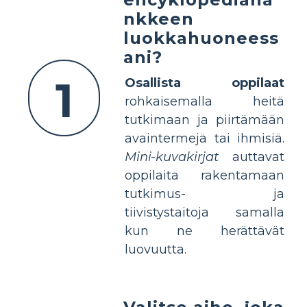
nkkeen
luokkahuoneess
ani?
1
Osallista oppilaat
rohkaisemalla heitä
tutkimaan ja piirtämään
avaintermejä tai ihmisiä.
Mini-kuvakirjat
auttavat
oppilaita rakentamaan
tutkimus- ja
tiivistystaitoja samalla
kun ne herättävät
luovuutta.