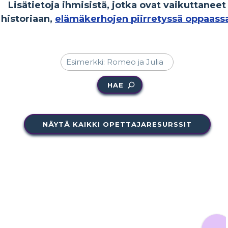
Lisätietoja ihmisistä, jotka ovat vaikuttaneet
historiaan,
elämäkerhojen piirretyssä oppaass
HAE
NÄYTÄ KAIKKI OPETTAJARESURSSIT