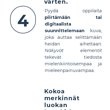
varten.
Pyydä oppilaita
4
piirtämään tai
digitaalista
suunnittelemaan
kuva,
joka auttaa selittämään
heidän aihettaan.
Näkyvät elementit
tekevät tiedosta
mielenkiintoisempaa ja
mieleenpainuvampaa.
Kokoa
merkinnät
luokan