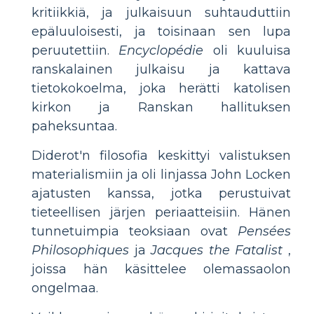
kritiikkiä, ja julkaisuun suhtauduttiin
epäluuloisesti, ja toisinaan sen lupa
peruutettiin.
Encyclopédie
oli kuuluisa
ranskalainen julkaisu ja kattava
tietokokoelma, joka herätti katolisen
kirkon ja Ranskan hallituksen
paheksuntaa.
Diderot'n filosofia keskittyi valistuksen
materialismiin ja oli linjassa John Locken
ajatusten kanssa, jotka perustuivat
tieteellisen järjen periaatteisiin. Hänen
tunnetuimpia teoksiaan ovat
Pensées
Philosophiques
ja
Jacques the Fatalist
,
joissa hän käsittelee olemassaolon
ongelmaa.