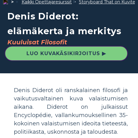
Kaikki Opettajaresurssit
Storyboard That on Kuvite
Denis Diderot:
elämäkerta ja merkitys
Kuuluisat Filosofit
LUO KUVAKÄSIKIRJOITUS ▶
Denis Diderot oli ranskalainen filosofi ja
vaikutusvaltainen kuva valaistumisen
aikana. Diderot on julkaissut
Encyclopédie, vallankumouksellinen 35-
kokoinen valaistumisen ideoita tieteestä,
politiikasta, uskonnosta ja taloudesta.