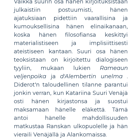
Vaikka suurin osa hänen kirjoituksistaan
julkaistiin postuumisti, hänen
ajatuksiaan pidettiin vaarallisina ja
kumouksellisina hänen elinaikanaan,
koska hänen filosofiansa keskittyi
materialistiseen ja implisiittisesti
ateistiseen kantaan. Suuri osa hänen
teoksistaan on kirjoitettu dialogiseen
tyyliin, mukaan lukien
Rameaun
veljenpoika
ja
d'Alembertin unelma
.
Diderot'n taloudellinen tilanne parantui
jonkin verran, kun Katariina Suuri Venäjä
osti hänen kirjastonsa ja suostui
maksamaan hänelle eläkettä. Tämä
antoi hänelle mahdollisuuden
matkustaa Ranskan ulkopuolelle ja hän
vieraili Venäjällä ja Alankomaissa.