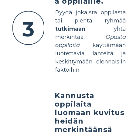
ä oppilaille.
Pyydä jokaista oppilasta
3
tai pientä ryhmää
tutkimaan
yhtä
merkintää.
Opasta
oppilaita
käyttämään
luotettavia lähteitä ja
keskittymään olennaisiin
faktoihin.
Kannusta
oppilaita
luomaan kuvitus
heidän
merkintäänsä