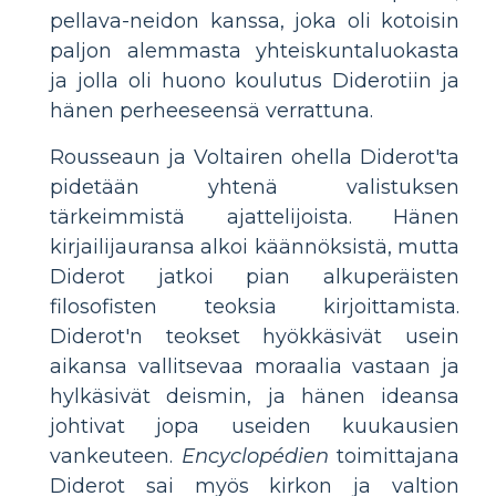
pellava-neidon kanssa, joka oli kotoisin
paljon alemmasta yhteiskuntaluokasta
ja jolla oli huono koulutus Diderotiin ja
hänen perheeseensä verrattuna.
Rousseaun ja Voltairen ohella Diderot'ta
pidetään yhtenä valistuksen
tärkeimmistä ajattelijoista. Hänen
kirjailijauransa alkoi käännöksistä, mutta
Diderot jatkoi pian alkuperäisten
filosofisten teoksia kirjoittamista.
Diderot'n teokset hyökkäsivät usein
aikansa vallitsevaa moraalia vastaan ja
hylkäsivät deismin, ja hänen ideansa
johtivat jopa useiden kuukausien
vankeuteen.
Encyclopédien
toimittajana
Diderot sai myös kirkon ja valtion