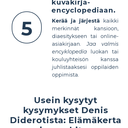
kuvakirja-
encyclopediaan.
5
Kerää ja järjestä
kaikki
merkinnät kansioon,
diaesitykseen tai online-
asiakirjaan.
Jaa valmis
encyklopedia
luokan tai
kouluyhteisön kanssa
juhlistaaksesi oppilaiden
oppimista.
Usein kysytyt
kysymykset Denis
Diderotista: Elämäkerta