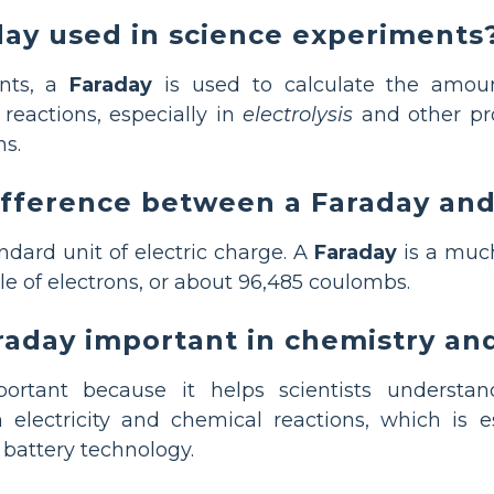
day used in science experiments
ents, a
Faraday
is used to calculate the amoun
reactions, especially in
electrolysis
and other pro
s.
ifference between a Faraday an
ndard unit of electric charge. A
Faraday
is a much
e of electrons, or about 96,485 coulombs.
raday important in chemistry an
ortant because it helps scientists underst
 electricity and chemical reactions, which is ess
battery technology.