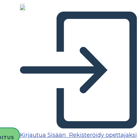
Kirjautua Sisään
Rekisteröidy opettajaksi
OITUS