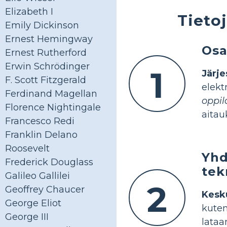
Elizabeth I
Tieto
Emily Dickinson
Ernest Hemingway
Osa
Ernest Rutherford
Erwin Schrödinger
1
Järj
F. Scott Fitzgerald
elek
Ferdinand Magellan
oppil
Florence Nightingale
aitau
Francesco Redi
Franklin Delano
Roosevelt
Yhd
Frederick Douglass
tek
Galileo Gallilei
2
Geoffrey Chaucer
Kesk
George Eliot
kute
George III
lata