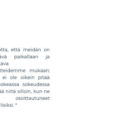
otta, että meidän on
tävä paikallaan ja
tava
atteidemme mukaan;
 ei ole oikein pitää
 sokeassa sokeudessa
ää niitä silloin, kun ne
 osoittautuneet
isiksi. "