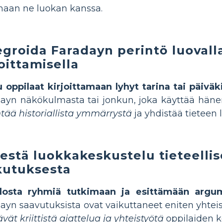
aan ne luokan kanssa.
egroida Faradayn perintö luovall
joittamisella
 oppilaat kirjoittamaan lyhyt tarina tai päivä
ayn näkökulmasta tai jonkun, joka käyttää häne
tää historiallista ymmärrystä
ja yhdistää tieteen 
jestä luokkakeskustelu tieteellis
kutuksesta
osta ryhmiä tutkimaan ja esittämään argum
ayn saavutuksista ovat vaikuttaneet eniten yhte
ävät kriittistä ajattelua ja yhteistyötä
oppilaiden k