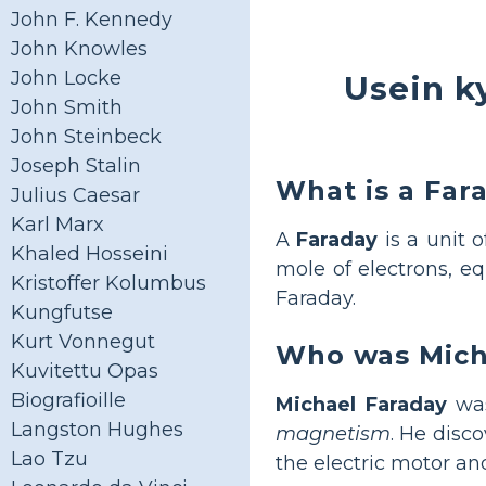
John F. Kennedy
John Knowles
John Locke
Usein k
John Smith
John Steinbeck
Joseph Stalin
What is a Far
Julius Caesar
Karl Marx
A
Faraday
is a unit o
Khaled Hosseini
mole of electrons, e
Kristoffer Kolumbus
Faraday.
Kungfutse
Kurt Vonnegut
Who was Micha
Kuvitettu Opas
Biografioille
Michael Faraday
was
Langston Hughes
magnetism
. He disc
Lao Tzu
the electric motor an