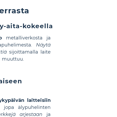
errasta
y-aita-kokeella
o
metalliverkosta ja
kapuhelimesta.
Näytä
tiä
sijoittamalla laite
i muuttuu.
aiseen
kypäivän laitteisiin
a jopa älypuhelinten
rkkejä arjestaan
ja