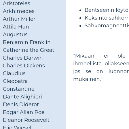
Aristoteles
Bentseenin löytö
Arkhimedes
Keksintö sähköm
Arthur Miller
Sähkömagneettis
Attila Hun
Augustus
Benjamin Franklin
Catherine the Great
"Mikään ei ole 
Charles Darwin
ihmeellistä ollakseen
Charles Dickens
jos se on luonnon
Claudius
mukainen."
Cleopatra
Constantine
Dante Alighieri
Denis Diderot
Edgar Allan Poe
Eleanor Roosevelt
Elie Wiesel