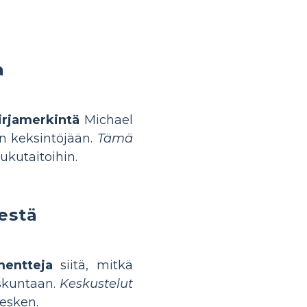
a
kirjamerkintä
Michael
n keksintöjään.
Tämä
lukutaitoihin.
estä
entteja
siitä, mitkä
iskuntaan.
Keskustelut
esken.