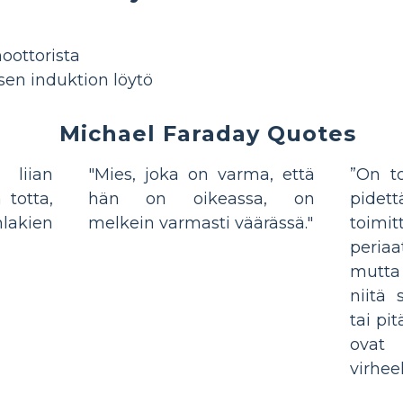
oottorista
en induktion löytö
Michael Faraday Quotes
liian
"Mies, joka on varma, että
”On t
 totta,
hän on oikeassa, on
pidet
lakien
melkein varmasti väärässä."
toimit
peria
mutta
niitä
tai pit
ovat
virheell