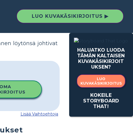
LUO KUVAKÄSIKIRJOITUS ▶
nen löytönsä johtivat
HALUATKO LUODA
TÄMÄN KALTAISEN
KUVAKÄSIKIRJOIT
UKSEN?
LUO
KUVAKÄSIKIRJOITUS
 OMA
KIRJOITUS
KOKEILE
STORYBOARD
THAT!
Lisää Vaihtoehtoja
tukset