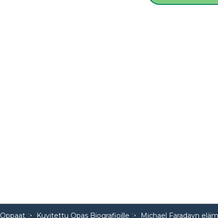
 Oppaat
Kuvitettu Opas Biografioille
Michael Faradayn eläm