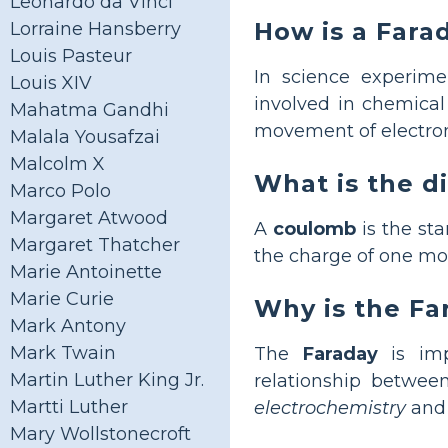
Leonardo da Vinci
How is a Fara
Lorraine Hansberry
Louis Pasteur
In science experim
Louis XIV
involved in chemical 
Mahatma Gandhi
movement of electron
Malala Yousafzai
Malcolm X
What is the d
Marco Polo
Margaret Atwood
A
coulomb
is the sta
Margaret Thatcher
the charge of one mol
Marie Antoinette
Marie Curie
Why is the Fa
Mark Antony
Mark Twain
The
Faraday
is imp
Martin Luther King Jr.
relationship between
Martti Luther
electrochemistry
and 
Mary Wollstonecroft