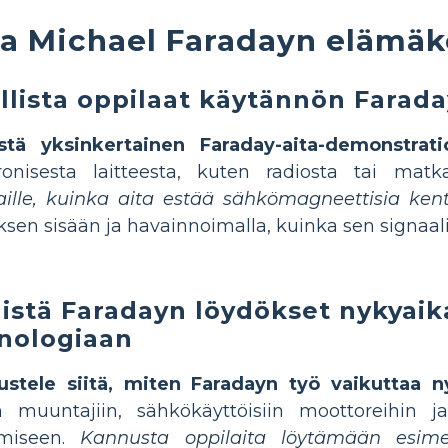
ja Michael Faradayn elämäk
llista oppilaat käytännön Farada
estä yksinkertainen Faraday-aita-demonstrati
tronisesta laitteesta, kuten radiosta tai mat
aille, kuinka aita estää sähkömagneettisia kent
ksen sisään ja havainnoimalla, kuinka sen signaal
istä Faradayn löydökset nykyaik
nologiaan
ustele siitä, miten Faradayn työ vaikuttaa ny
n muuntajiin, sähkökäyttöisiin moottoreihin j
amiseen.
Kannusta oppilaita löytämään esime