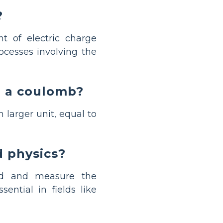
?
t of electric charge
cesses involving the
d a coulomb?
 larger unit, equal to
d physics?
and and measure the
ential in fields like