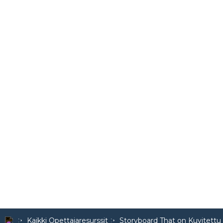
Kaikki Opettajaresurssit
Storyboard That on Kuvitettu