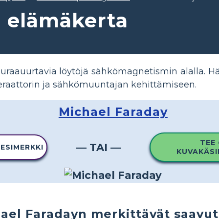
n elämäkerta
 uraauurtavia löytöjä sähkömagnetismin alalla. Hä
raattorin ja sähkömuuntajan kehittämiseen.
Michael Faraday
TEE
— TAI —
 ESIMERKKI
KUVAKÄSI
ael Faradayn merkittävät saavu