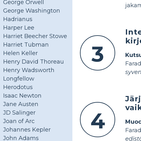
George Orwell
jakam
George Washington
Hadrianus
Harper Lee
Int
Harriet Beecher Stowe
kir
3
Harriet Tubman
Helen Keller
Kutsu
Henry David Thoreau
Farad
Henry Wadsworth
syven
Longfellow
Herodotus
Isaac Newton
Jär
Jane Austen
vai
4
JD Salinger
Joan of Arc
Muod
Johannes Kepler
Farad
John Adams
edist