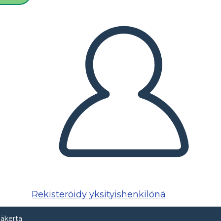
Rekisteröidy yksityishenkilönä
äkerta